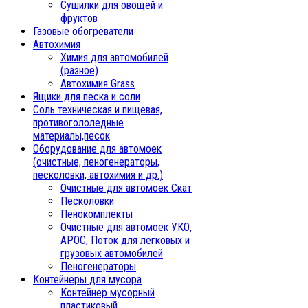
Сушилки для овощей и
фруктов
Газовые обогреватели
Автохимия
Химия для автомобилей
(разное)
Автохимия Grass
Ящики для песка и соли
Соль техническая и пищевая,
противогололедные
материалы,песок
Oборудование для автомоек
(очистные, пеногенераторы,
песколовки, автохимия и др.)
Очистные для автомоек Скат
Песколовки
Пенокомплекты
Очистные для автомоек УКО,
АРОС, Поток для легковых и
грузовых автомобилей
Пеногенераторы
Контейнеры для мусора
Контейнер мусорный
пластиковый