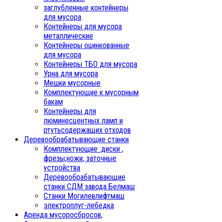
заглубленные контейнеры
для мусора
Контейнеры для мусора
металлические
Контейнеры оцинкованные
для мусора
Контейнеры ТБО для мусора
Урна для мусора
Мешки мусорные
Комплектующие к мусорным
бакам
Контейнеры для
люминесцентных ламп и
ртутьсодержащих отходов
Деревообрабатывающие станки
Комплектующие :диски ,
фрезы,ножи, заточные
устройства
Деревообрабатывающие
станки СДМ завода Белмаш
Станки Могилевлифтмаш
электроплуг-лебедка
Аренда мусоросбросов,