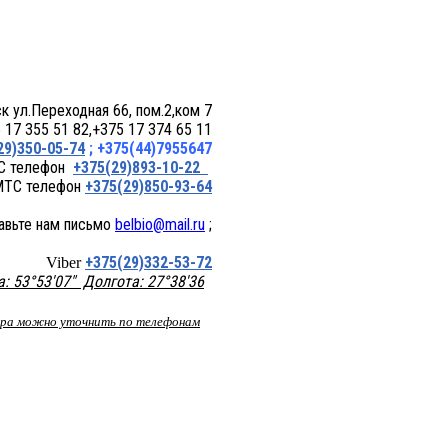
 пом.2,ком 7
17 355 51 82,+375 17 374 65 11
29)350-05-74
; +375(44)7955647
+375(29)893-10-22
+375(29)850-93-64
belbio@mail.ru
;
+375(29)332-53-72
Viber
 53°53'07" Долгота: 27°38'36
вара можно уточнить по телефонам