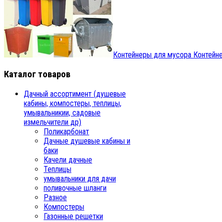
Контейнеры для мусора
Контейне
Каталог товаров
Дачный ассортимент (душевые
кабины, компостеры, теплицы,
умывальникии, садовые
измельчители др)
Поликарбонат
Дачные душевые кабины и
баки
Качели дачные
Теплицы
умывальники для дачи
поливочные шланги
Разное
Компостеры
Газонные решетки