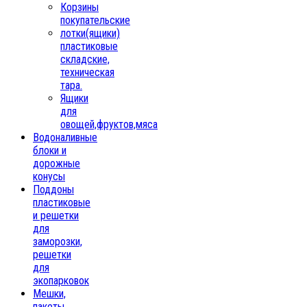
Корзины
покупательские
лотки(ящики)
пластиковые
складские,
техническая
тара.
Ящики
для
овощей,фруктов,мяса
Водоналивные
блоки и
дорожные
конусы
Поддоны
пластиковые
и решетки
для
заморозки,
решетки
для
экопарковок
Мешки,
пакеты