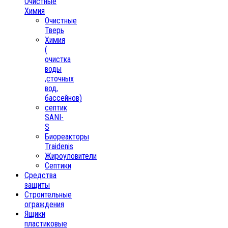
Очистные
Химия
Очистные
Тверь
Химия
(
очистка
воды
,сточных
вод,
бассейнов)
септик
SANI-
S
Биореакторы
Traidenis
Жироуловители
Септики
Средства
защиты
Строительные
ограждения
Ящики
пластиковые