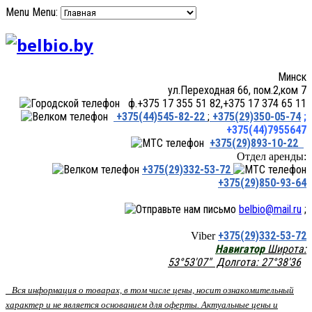
Menu
Menu:
Минск
ул.Переходная 66, пом.2,ком 7
ф.+375 17 355 51 82,+375 17 374 65 11
+375(44)545-82-22
;
+375(29)350-05-74
;
+375(44)7955647
+375(29)893-10-22
Отдел аренды:
+375(29)332-53-72
+375(29)850-93-64
belbio@mail.ru
;
+375(29)332-53-72
Viber
Навигатор
Широта:
53°53'07" Долгота: 27°38'36
Вся информация о товарах, в том числе цены, носит ознакомительный
характер и не является основанием для оферты. Актуальные цены и