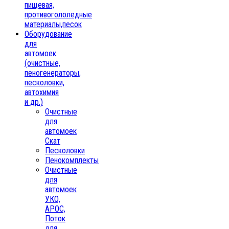
пищевая,
противогололедные
материалы,песок
Oборудование
для
автомоек
(очистные,
пеногенераторы,
песколовки,
автохимия
и др.)
Очистные
для
автомоек
Скат
Песколовки
Пенокомплекты
Очистные
для
автомоек
УКО,
АРОС,
Поток
для