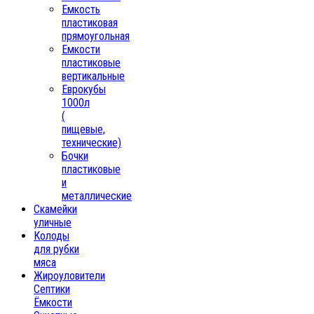
Емкость
пластиковая
прямоугольная
Емкости
пластиковые
вертикальные
Еврокубы
1000л
(
пищевые,
технические)
Бочки
пластиковые
и
металлические
Скамейки
уличные
Колоды
для рубки
мяса
Жироуловители
Септики
Ёмкости