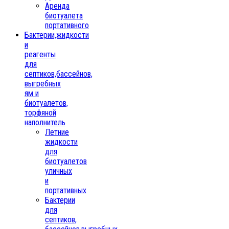
Аренда
биотуалета
портативного
Бактерии,жидкости
и
реагенты
для
септиков,бассейнов,
выгребных
ям и
биотуалетов,
торфяной
наполнитель
Летние
жидкости
для
биотуалетов
уличных
и
портативных
Бактерии
для
септиков,