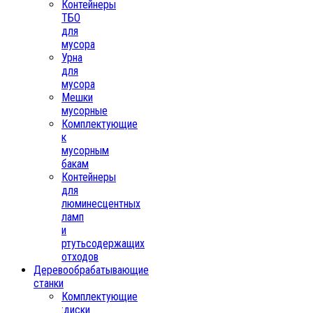
Контейнеры
ТБО
для
мусора
Урна
для
мусора
Мешки
мусорные
Комплектующие
к
мусорным
бакам
Контейнеры
для
люминесцентных
ламп
и
ртутьсодержащих
отходов
Деревообрабатывающие
станки
Комплектующие
:диски