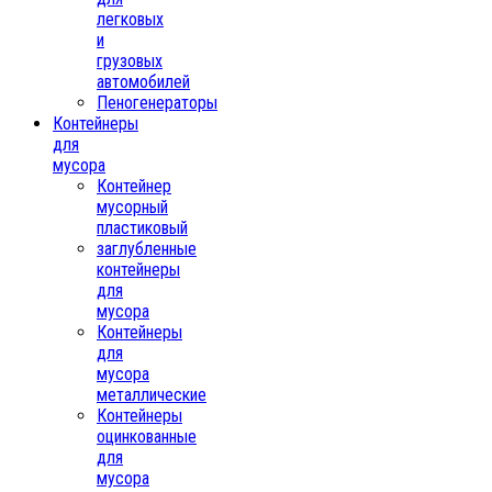
легковых
и
грузовых
автомобилей
Пеногенераторы
Контейнеры
для
мусора
Контейнер
мусорный
пластиковый
заглубленные
контейнеры
для
мусора
Контейнеры
для
мусора
металлические
Контейнеры
оцинкованные
для
мусора