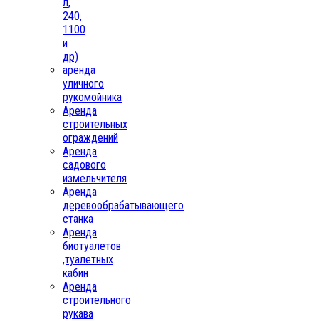
л,
240,
1100
и
др)
аренда
уличного
рукомойника
Аренда
строительных
ограждений
Аренда
садового
измельчителя
Аренда
деревообрабатывающего
станка
Аренда
биотуалетов
,туалетных
кабин
Аренда
строительного
рукава