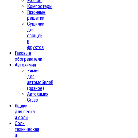
Разное
Компостеры
Газонные
решетки
Сушилки
для
овощей
и
фруктов
Газовые
обогреватели
Автохимия
Химия
для
автомобилей
(разное)
Автохимия
Grass
Ящики
для песка
и соли
Соль
техническая
и