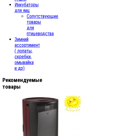
Инкубаторы
для яиц
Сопутствующие
товары
для
птицеводства
Зимний
ассортимент
( лопаты,
скребки,
омывайка
и др)
Рекомендуемые
товары