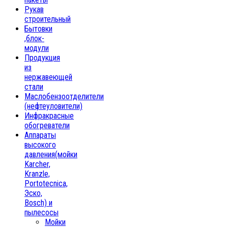
Рукав
строительный
Бытовки
,блок-
модули
Продукция
из
нержавеющей
стали
Маслобензоотделители
(нефтеуловители)
Инфракрасные
обогреватели
Аппараты
высокого
давления(мойки
Karcher,
Kranzle,
Portotecnica,
Эско,
Bosch) и
пылесосы
Мойки