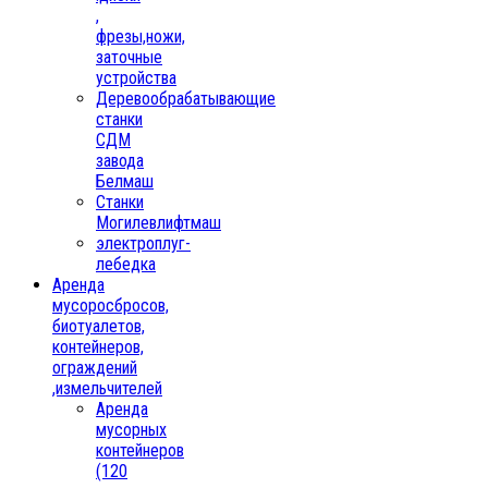
,
фрезы,ножи,
заточные
устройства
Деревообрабатывающие
станки
СДМ
завода
Белмаш
Станки
Могилевлифтмаш
электроплуг-
лебедка
Аренда
мусоросбросов,
биотуалетов,
контейнеров,
ограждений
,измельчителей
Аренда
мусорных
контейнеров
(120