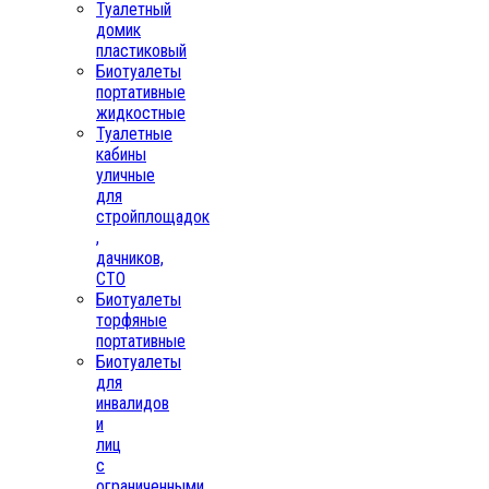
Туалетный
домик
пластиковый
Биотуалеты
портативные
жидкостные
Туалетные
кабины
уличные
для
стройплощадок
,
дачников,
СТО
Биотуалеты
торфяные
портативные
Биотуалеты
для
инвалидов
и
лиц
с
ограниченными