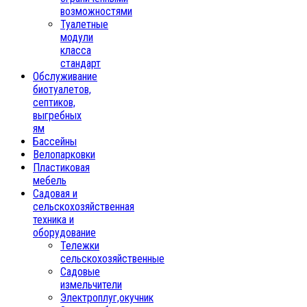
возможностями
Туалетные
модули
класса
стандарт
Обслуживание
биотуалетов,
септиков,
выгребных
ям
Бассейны
Велопарковки
Пластиковая
мебель
Садовая и
сельскохозяйственная
техника и
оборудование
Тележки
сельскохозяйственные
Садовые
измельчители
Электроплуг,окучник