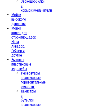
Зернодробилки
и
кормоизмельчители
Мойки
высокого
давления
Мойки
колес для
стройплощадок
Нева,
Аквадор,
Гейзер и
другие
Емкости
пластиковые
,еврокубы
Резервуары,
пластиковые
горизонтальные
емкости.
Канистры
и
бутылки
пластиковые