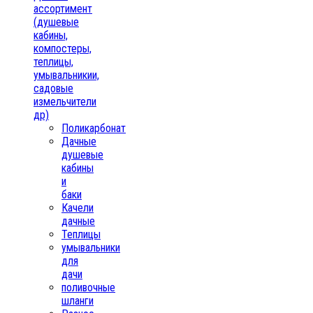
ассортимент
(душевые
кабины,
компостеры,
теплицы,
умывальникии,
садовые
измельчители
др)
Поликарбонат
Дачные
душевые
кабины
и
баки
Качели
дачные
Теплицы
умывальники
для
дачи
поливочные
шланги