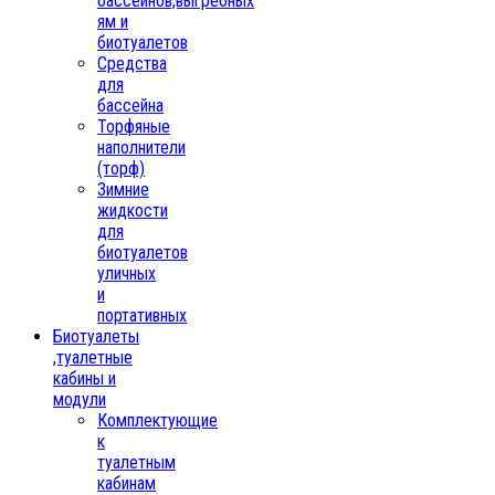
бассейнов,выгребных
ям и
биотуалетов
Средства
для
бассейна
Торфяные
наполнители
(торф)
Зимние
жидкости
для
биотуалетов
уличных
и
портативных
Биотуалеты
,туалетные
кабины и
модули
Комплектующие
к
туалетным
кабинам