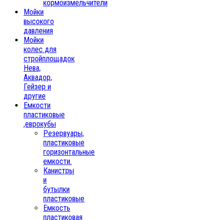
кормоизмельчители
Мойки
высокого
давления
Мойки
колес для
стройплощадок
Нева,
Аквадор,
Гейзер и
другие
Емкости
пластиковые
,еврокубы
Резервуары,
пластиковые
горизонтальные
емкости.
Канистры
и
бутылки
пластиковые
Емкость
пластиковая