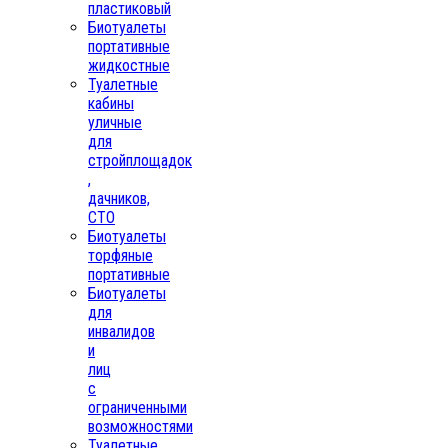
пластиковый
Биотуалеты
портативные
жидкостные
Туалетные
кабины
уличные
для
стройплощадок
,
дачников,
СТО
Биотуалеты
торфяные
портативные
Биотуалеты
для
инвалидов
и
лиц
с
ограниченными
возможностями
Туалетные