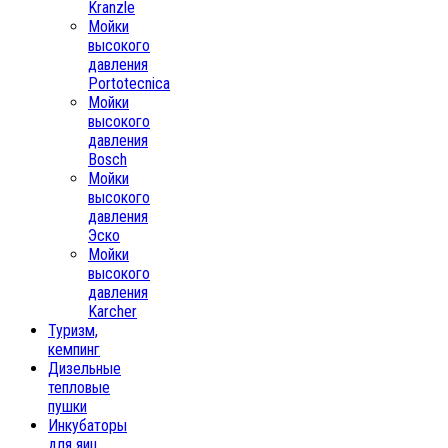
Kranzle
Мойки
высокого
давления
Portotecnica
Мойки
высокого
давления
Bosch
Мойки
высокого
давления
Эско
Мойки
высокого
давления
Karcher
Туризм,
кемпинг
Дизельные
тепловые
пушки
Инкубаторы
для яиц