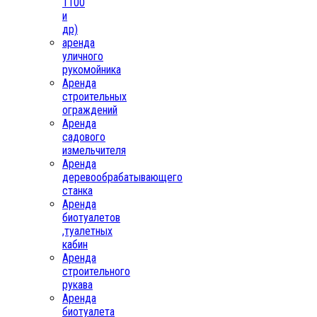
1100
и
др)
аренда
уличного
рукомойника
Аренда
строительных
ограждений
Аренда
садового
измельчителя
Аренда
деревообрабатывающего
станка
Аренда
биотуалетов
,туалетных
кабин
Аренда
строительного
рукава
Аренда
биотуалета