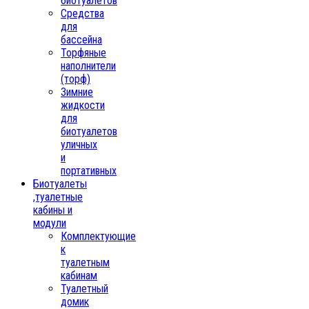
биотуалетов
Средства
для
бассейна
Торфяные
наполнители
(торф)
Зимние
жидкости
для
биотуалетов
уличных
и
портативных
Биотуалеты
,туалетные
кабины и
модули
Комплектующие
к
туалетным
кабинам
Туалетный
домик