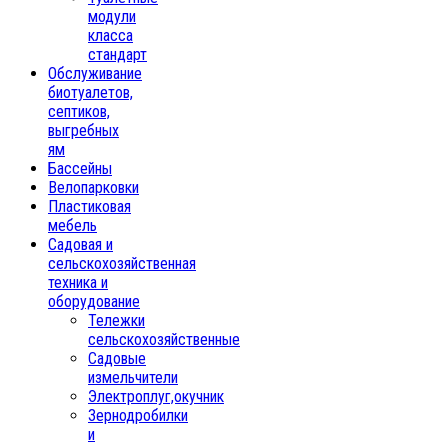
модули
класса
стандарт
Обслуживание
биотуалетов,
септиков,
выгребных
ям
Бассейны
Велопарковки
Пластиковая
мебель
Садовая и
сельскохозяйственная
техника и
оборудование
Тележки
сельскохозяйственные
Садовые
измельчители
Электроплуг,окучник
Зернодробилки
и