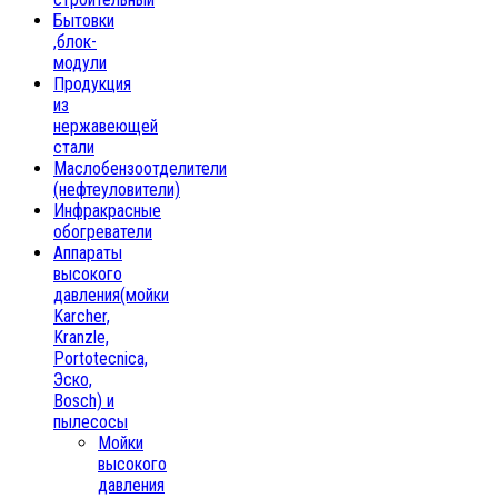
Бытовки
,блок-
модули
Продукция
из
нержавеющей
стали
Маслобензоотделители
(нефтеуловители)
Инфракрасные
обогреватели
Аппараты
высокого
давления(мойки
Karcher,
Kranzle,
Portotecnica,
Эско,
Bosch) и
пылесосы
Мойки
высокого
давления