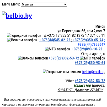
Menu
Menu:
Минск
ул.Переходная 66, пом.2,ком 7
ф.+375 17 355 51 82,+375 17 374 65 11
+375(44)545-82-22
;
+375(29)350-05-74
;
+375(44)7955647
+375(29)893-10-22
Отдел аренды:
+375(29)332-53-72
+375(29)850-93-64
belbio@mail.ru
;
+375(29)332-53-72
Viber
Навигатор
Широта:
53°53'07" Долгота: 27°38'36
Вся информация о товарах, в том числе цены, носит ознакомительный
характер и не является основанием для оферты. Актуальные цены и