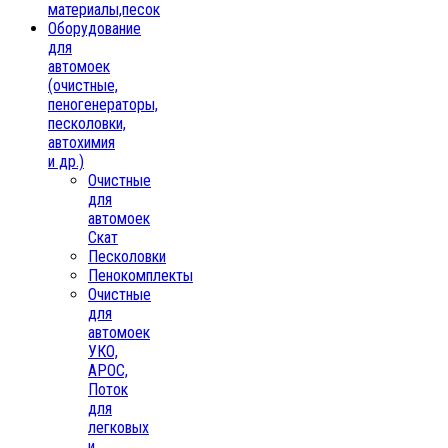
материалы,песок
Oборудование
для
автомоек
(очистные,
пеногенераторы,
песколовки,
автохимия
и др.)
Очистные
для
автомоек
Скат
Песколовки
Пенокомплекты
Очистные
для
автомоек
УКО,
АРОС,
Поток
для
легковых
и