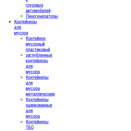
грузовых
автомобилей
Пеногенераторы
Контейнеры
для
мусора
Контейнер
мусорный
пластиковый
заглубленные
контейнеры
для
мусора
Контейнеры
для
мусора
металлические
Контейнеры
оцинкованные
для
мусора
Контейнеры
ТБО