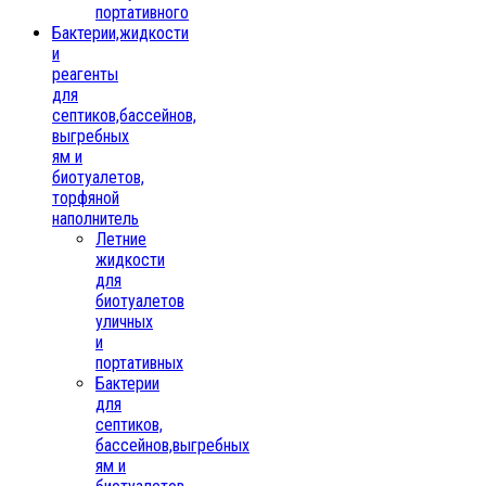
портативного
Бактерии,жидкости
и
реагенты
для
септиков,бассейнов,
выгребных
ям и
биотуалетов,
торфяной
наполнитель
Летние
жидкости
для
биотуалетов
уличных
и
портативных
Бактерии
для
септиков,
бассейнов,выгребных
ям и