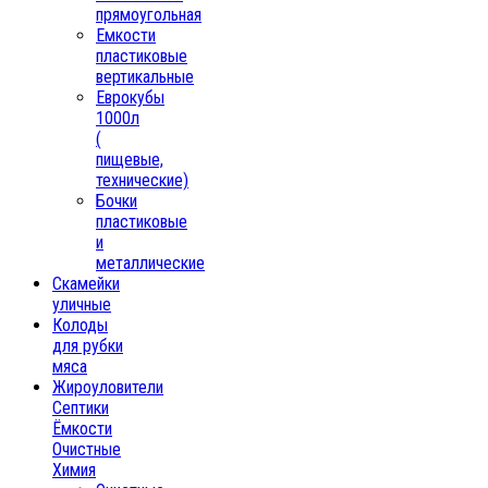
прямоугольная
Емкости
пластиковые
вертикальные
Еврокубы
1000л
(
пищевые,
технические)
Бочки
пластиковые
и
металлические
Скамейки
уличные
Колоды
для рубки
мяса
Жироуловители
Септики
Ёмкости
Очистные
Химия