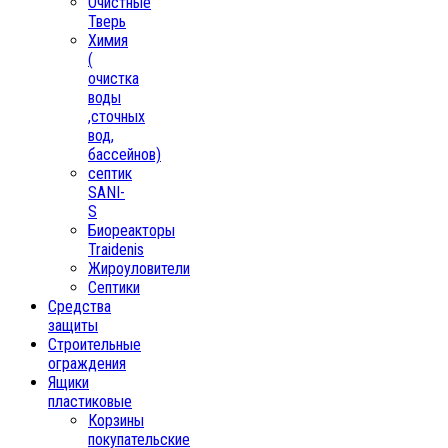
Очистные
Тверь
Химия
(
очистка
воды
,сточных
вод,
бассейнов)
септик
SANI-
S
Биореакторы
Traidenis
Жироуловители
Септики
Средства
защиты
Строительные
ограждения
Ящики
пластиковые
Корзины
покупательские