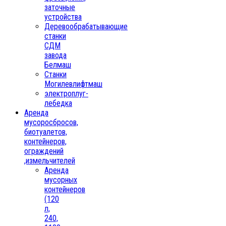
заточные
устройства
Деревообрабатывающие
станки
СДМ
завода
Белмаш
Станки
Могилевлифтмаш
электроплуг-
лебедка
Аренда
мусоросбросов,
биотуалетов,
контейнеров,
ограждений
,измельчителей
Аренда
мусорных
контейнеров
(120
л,
240,