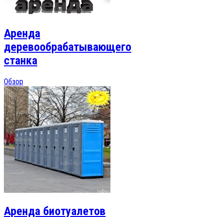
Аренда
деревообрабатывающего
станка
Обзор
Аренда биотуалетов