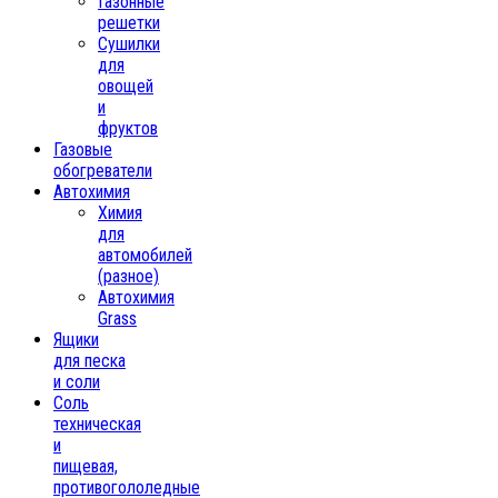
Газонные
решетки
Сушилки
для
овощей
и
фруктов
Газовые
обогреватели
Автохимия
Химия
для
автомобилей
(разное)
Автохимия
Grass
Ящики
для песка
и соли
Соль
техническая
и
пищевая,
противогололедные