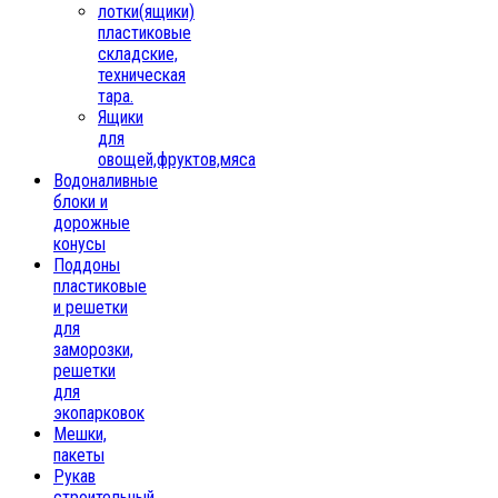
лотки(ящики)
пластиковые
складские,
техническая
тара.
Ящики
для
овощей,фруктов,мяса
Водоналивные
блоки и
дорожные
конусы
Поддоны
пластиковые
и решетки
для
заморозки,
решетки
для
экопарковок
Мешки,
пакеты
Рукав
строительный