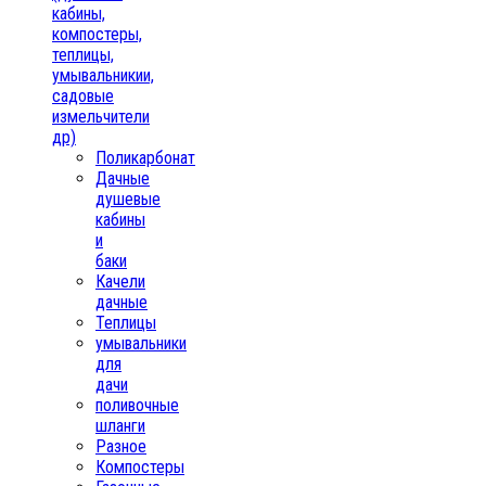
кабины,
компостеры,
теплицы,
умывальникии,
садовые
измельчители
др)
Поликарбонат
Дачные
душевые
кабины
и
баки
Качели
дачные
Теплицы
умывальники
для
дачи
поливочные
шланги
Разное
Компостеры