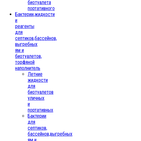
биотуалета
портативного
Бактерии,жидкости
и
реагенты
для
септиков,бассейнов,
выгребных
ям и
биотуалетов,
торфяной
наполнитель
Летние
жидкости
для
биотуалетов
уличных
и
портативных
Бактерии
для
септиков,
бассейнов,выгребных
ям и