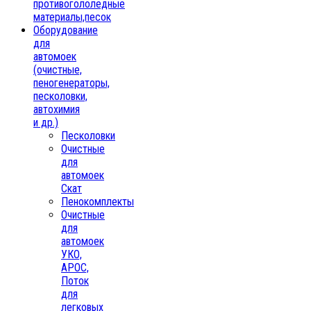
противогололедные
материалы,песок
Oборудование
для
автомоек
(очистные,
пеногенераторы,
песколовки,
автохимия
и др.)
Песколовки
Очистные
для
автомоек
Скат
Пенокомплекты
Очистные
для
автомоек
УКО,
АРОС,
Поток
для
легковых