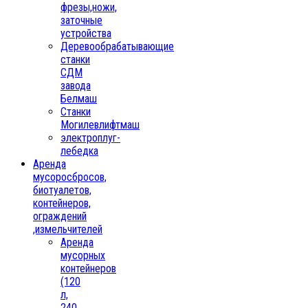
фрезы,ножи,
заточные
устройства
Деревообрабатывающие
станки
СДМ
завода
Белмаш
Станки
Могилевлифтмаш
электроплуг-
лебедка
Аренда
мусоросбросов,
биотуалетов,
контейнеров,
ограждений
,измельчителей
Аренда
мусорных
контейнеров
(120
л,
240,