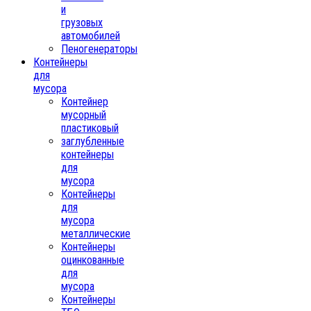
и
грузовых
автомобилей
Пеногенераторы
Контейнеры
для
мусора
Контейнер
мусорный
пластиковый
заглубленные
контейнеры
для
мусора
Контейнеры
для
мусора
металлические
Контейнеры
оцинкованные
для
мусора
Контейнеры