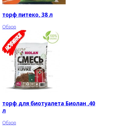
торф питеко, 38 л
Обзор
торф для биотуалета Биолан ,40
л
Обзор