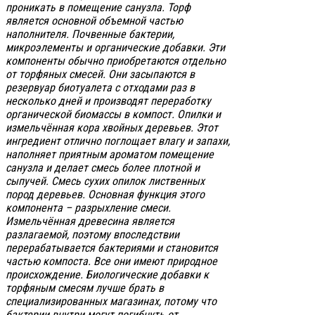
проникать в помещение санузла. Торф
является основной объемной частью
наполнителя. Почвенные бактерии,
микроэлементы и органические добавки. Эти
компоненты обычно приобретаются отдельно
от торфяных смесей. Они засыпаются в
резервуар биотуалета с отходами раз в
несколько дней и производят переработку
органической биомассы в компост. Опилки и
измельчённая кора хвойных деревьев. Этот
ингредиент отлично поглощает влагу и запахи,
наполняет приятным ароматом помещение
санузла и делает смесь более плотной и
сыпучей. Смесь сухих опилок лиственных
пород деревьев. Основная функция этого
компонента – разрыхление смеси.
Измельчённая древесина является
разлагаемой, поэтому впоследствии
перерабатывается бактериями и становится
частью компоста. Все они имеют природное
происхождение. Биологические добавки к
торфяным смесям лучше брать в
специализированных магазинах, потому что
бактерии внутри могут погибнуть от