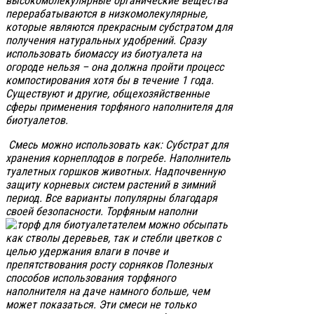
высокомолекулярные органические вещества
перерабатываются в низкомолекулярные,
которые являются прекрасным субстратом для
получения натуральных удобрений. Сразу
использовать биомассу из биотуалета на
огороде нельзя – она должна пройти процесс
компостирования хотя бы в течение 1 года.
Существуют и другие, общехозяйственные
сферы применения торфяного наполнителя для
биотуалетов.
Смесь можно использовать как: Субстрат для
хранения корнеплодов в погребе. Наполнитель
туалетных горшков животных. Надпочвенную
защиту корневых систем растений в зимний
период. Все варианты популярны благодаря
своей безопасности. Торфяным наполни
телем можно обсыпать
как стволы деревьев, так и стебли цветков с
целью удержания влаги в почве и
препятствования росту сорняков Полезных
способов использования торфяного
наполнителя на даче намного больше, чем
может показаться. Эти смеси не только