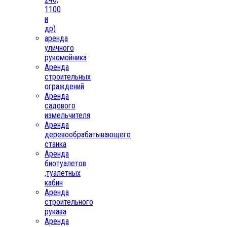
1100
и
др)
аренда
уличного
рукомойника
Аренда
строительных
ограждений
Аренда
садового
измельчителя
Аренда
деревообрабатывающего
станка
Аренда
биотуалетов
,туалетных
кабин
Аренда
строительного
рукава
Аренда