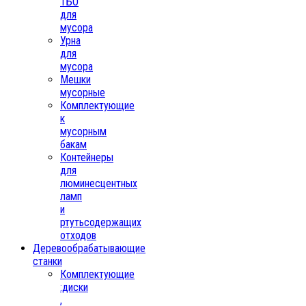
ТБО
для
мусора
Урна
для
мусора
Мешки
мусорные
Комплектующие
к
мусорным
бакам
Контейнеры
для
люминесцентных
ламп
и
ртутьсодержащих
отходов
Деревообрабатывающие
станки
Комплектующие
:диски
,