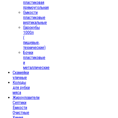
пластиковая
прямоугольная
Емкости
пластиковые
вертикальные
Еврокубы
1000л
(
пищевые,
технические)
Бочки
пластиковые
и
металлические
Скамейки
уличные
Колоды
для рубки
мяса
Жироуловители
Септики
Ёмкости
Очистные
Химия