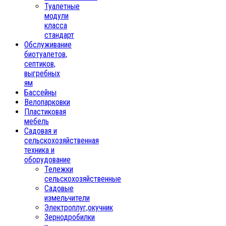
Туалетные
модули
класса
стандарт
Обслуживание
биотуалетов,
септиков,
выгребных
ям
Бассейны
Велопарковки
Пластиковая
мебель
Садовая и
сельскохозяйственная
техника и
оборудование
Тележки
сельскохозяйственные
Садовые
измельчители
Электроплуг,окучник
Зернодробилки