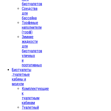
биотуалетов
Средства
для
бассейна
Торфяные
наполнители
(торф)
Зимние
жидкости
для
биотуалетов
уличных
и
портативных
Биотуалеты
,туалетные
кабины и
модули
Комплектующие
к
туалетным
кабинам
Туалетный