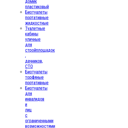
домик
пластиковый
Биотуалеты
портативные
жидкостные
Туалетные
кабины
уличные
для
стройплощадок
,
дачников,
СТО
Биотуалеты
торфяные
портативные
Биотуалеты
для
инвалидов
и
лиц
с
ограниченными
возможностями