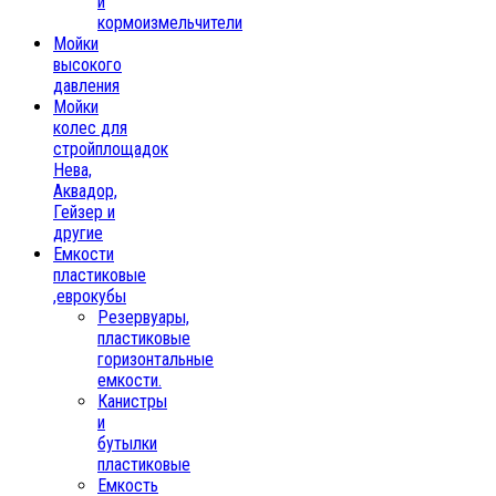
и
кормоизмельчители
Мойки
высокого
давления
Мойки
колес для
стройплощадок
Нева,
Аквадор,
Гейзер и
другие
Емкости
пластиковые
,еврокубы
Резервуары,
пластиковые
горизонтальные
емкости.
Канистры
и
бутылки
пластиковые
Емкость