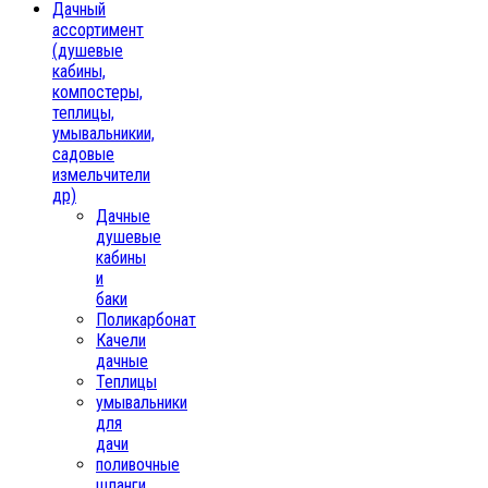
Дачный
ассортимент
(душевые
кабины,
компостеры,
теплицы,
умывальникии,
садовые
измельчители
др)
Дачные
душевые
кабины
и
баки
Поликарбонат
Качели
дачные
Теплицы
умывальники
для
дачи
поливочные
шланги