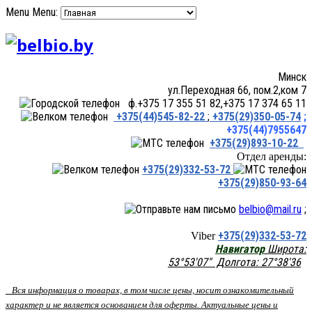
Menu
Menu:
Минск
ул.Переходная 66, пом.2,ком 7
ф.+375 17 355 51 82,+375 17 374 65 11
+375(44)545-82-22
;
+375(29)350-05-74
;
+375(44)7955647
+375(29)893-10-22
Отдел аренды:
+375(29)332-53-72
+375(29)850-93-64
belbio@mail.ru
;
+375(29)332-53-72
Viber
Навигатор
Широта:
53°53'07" Долгота: 27°38'36
Вся информация о товарах, в том числе цены, носит ознакомительный
характер и не является основанием для оферты. Актуальные цены и