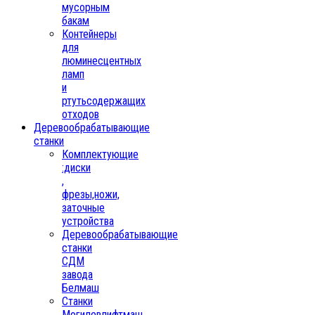
мусорным
бакам
Контейнеры
для
люминесцентных
ламп
и
ртутьсодержащих
отходов
Деревообрабатывающие
станки
Комплектующие
:диски
,
фрезы,ножи,
заточные
устройства
Деревообрабатывающие
станки
СДМ
завода
Белмаш
Станки
Могилевлифтмаш