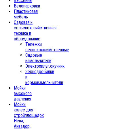
Бассейны
Велопарковки
Пластиковая
мебель
Садовая и
сельскохозяйственная
техника и
оборудование
Тележки
сельскохозяйственные
Садовые
измельчители
Электроплуг,окучник
Зернодробилки
и
кормоизмельчители
Мойки
высокого
давления
Мойки
колес для
стройплощадок
Нева,
Аквадор,