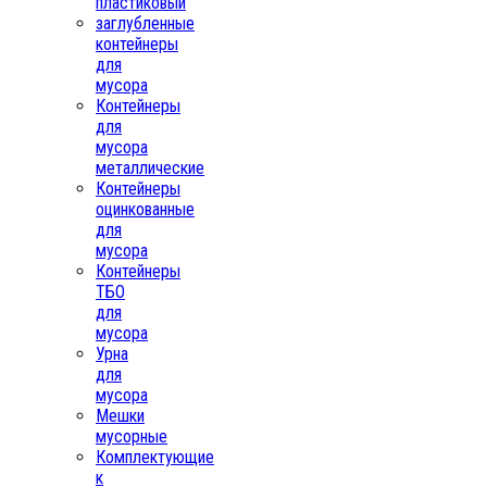
пластиковый
заглубленные
контейнеры
для
мусора
Контейнеры
для
мусора
металлические
Контейнеры
оцинкованные
для
мусора
Контейнеры
ТБО
для
мусора
Урна
для
мусора
Мешки
мусорные
Комплектующие
к