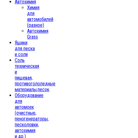
Автохимия
Химия
для
автомобилей
(разное)
Автохимия
Grass
Ящики
для песка
и соли
Соль
техническая
и
пищевая,
противогололедные
материалы,песок
Oборудование
для
автомоек
(очистные,
пеногенераторы,
песколовки,
автохимия
и др.)