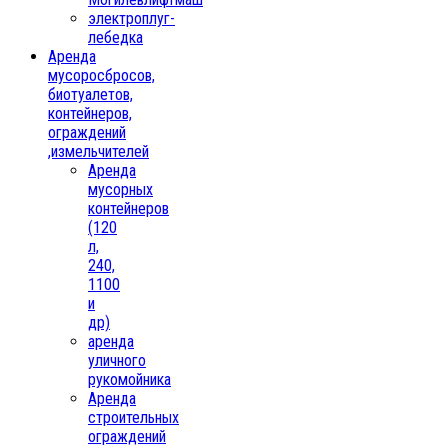
электроплуг-
лебедка
Аренда
мусоросбросов,
биотуалетов,
контейнеров,
ограждений
,измельчителей
Аренда
мусорных
контейнеров
(120
л,
240,
1100
и
др)
аренда
уличного
рукомойника
Аренда
строительных
ограждений