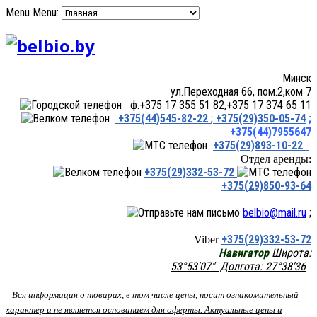
Menu
Menu:
Минск
ул.Переходная 66, пом.2,ком 7
ф.+375 17 355 51 82,+375 17 374 65 11
+375(44)545-82-22
;
+375(29)350-05-74
;
+375(44)7955647
+375(29)893-10-22
Отдел аренды:
+375(29)332-53-72
+375(29)850-93-64
belbio@mail.ru
;
+375(29)332-53-72
Viber
Навигатор
Широта:
53°53'07" Долгота: 27°38'36
Вся информация о товарах, в том числе цены, носит ознакомительный
характер и не является основанием для оферты. Актуальные цены и