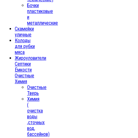
Бочки
пластиковые
и
металлические
Скамейки
уличные
Колоды
для рубки
мяса
Жироуловители
Септики
Ёмкости
Очистные
Химия
Очистные
Тверь
Химия
(
очистка
воды
,сточных
вод,
бассейнов)