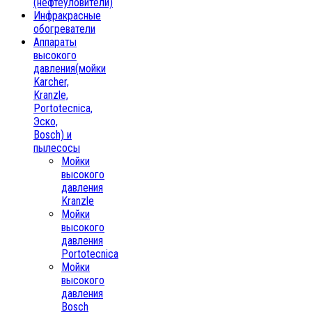
(нефтеуловители)
Инфракрасные
обогреватели
Аппараты
высокого
давления(мойки
Karcher,
Kranzle,
Portotecnica,
Эско,
Bosch) и
пылесосы
Мойки
высокого
давления
Kranzle
Мойки
высокого
давления
Portotecnica
Мойки
высокого
давления
Bosch