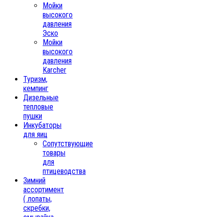
Мойки
высокого
давления
Эско
Мойки
высокого
давления
Karcher
Туризм,
кемпинг
Дизельные
тепловые
пушки
Инкубаторы
для яиц
Сопутствующие
товары
для
птицеводства
Зимний
ассортимент
( лопаты,
скребки,