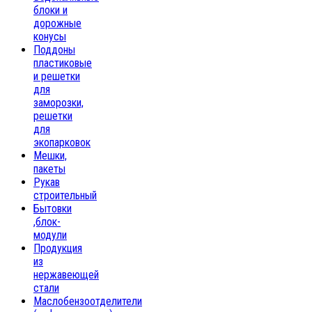
блоки и
дорожные
конусы
Поддоны
пластиковые
и решетки
для
заморозки,
решетки
для
экопарковок
Мешки,
пакеты
Рукав
строительный
Бытовки
,блок-
модули
Продукция
из
нержавеющей
стали
Маслобензоотделители