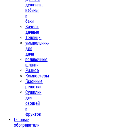
душевые
кабины
и
баки
Качели
дачные
Теплицы
умывальники
для
дачи
поливочные
шланги
Разное
Компостеры
Газонные
решетки
Сушилки
для
овощей
и
фруктов
Газовые
обогреватели