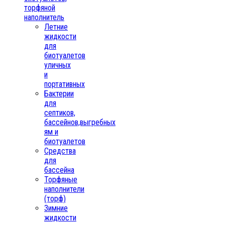
торфяной
наполнитель
Летние
жидкости
для
биотуалетов
уличных
и
портативных
Бактерии
для
септиков,
бассейнов,выгребных
ям и
биотуалетов
Средства
для
бассейна
Торфяные
наполнители
(торф)
Зимние
жидкости