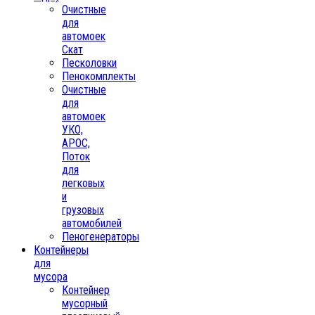
Очистные
для
автомоек
Скат
Песколовки
Пенокомплекты
Очистные
для
автомоек
УКО,
АРОС,
Поток
для
легковых
и
грузовых
автомобилей
Пеногенераторы
Контейнеры
для
мусора
Контейнер
мусорный