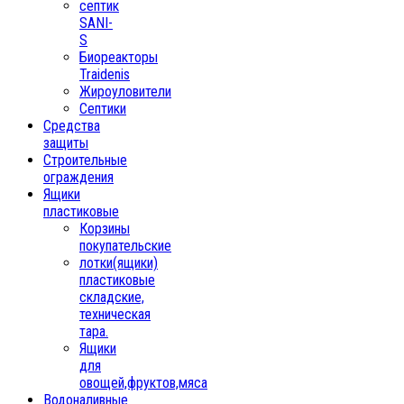
септик
SANI-
S
Биореакторы
Traidenis
Жироуловители
Септики
Средства
защиты
Строительные
ограждения
Ящики
пластиковые
Корзины
покупательские
лотки(ящики)
пластиковые
складские,
техническая
тара.
Ящики
для
овощей,фруктов,мяса
Водоналивные