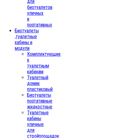
для
биотуалетов
уличных
и
портативных
Биотуалеты
,туалетные
кабины и
модули
Комплектующие
к
туалетным
кабинам
Туалетный
домик
пластиковый
Биотуалеты
портативные
жидкостные
Туалетные
кабины
уличные
для
стройплощадок