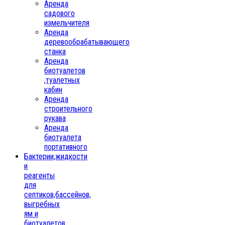
Аренда
садового
измельчителя
Аренда
деревообрабатывающего
станка
Аренда
биотуалетов
,туалетных
кабин
Аренда
строительного
рукава
Аренда
биотуалета
портативного
Бактерии,жидкости
и
реагенты
для
септиков,бассейнов,
выгребных
ям и
биотуалетов,