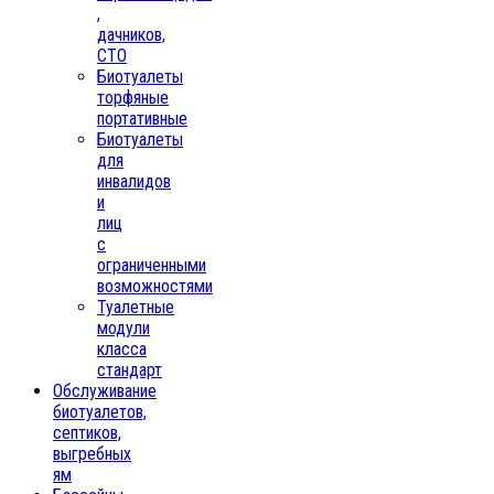
,
дачников,
СТО
Биотуалеты
торфяные
портативные
Биотуалеты
для
инвалидов
и
лиц
с
ограниченными
возможностями
Туалетные
модули
класса
стандарт
Обслуживание
биотуалетов,
септиков,
выгребных
ям