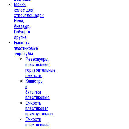
Мойки
колес для
стройплощадок
Нева,
Аквадор,
Гейзер и
другие
Емкости
пластиковые
,еврокубы
Резервуары,
пластиковые
горизонтальные
емкости.
Канистры
и
бутылки
пластиковые
Емкость
пластиковая
прямоугольная
Емкости
пластиковые