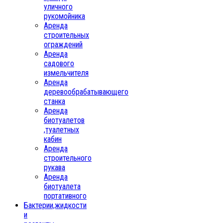
уличного
рукомойника
Аренда
строительных
ограждений
Аренда
садового
измельчителя
Аренда
деревообрабатывающего
станка
Аренда
биотуалетов
,туалетных
кабин
Аренда
строительного
рукава
Аренда
биотуалета
портативного
Бактерии,жидкости
и