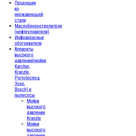
Продукция
из
нержавеющей
стали
Маслобензоотделители
(нефтеуловители)
Инфракрасные
обогреватели
Аппараты
высокого
давления(мойки
Karcher,
Kranzle,
Portotecnica,
Эско,
Bosch) и
пылесосы
Мойки
высокого
давления
Kranzle
Мойки
высокого
давления