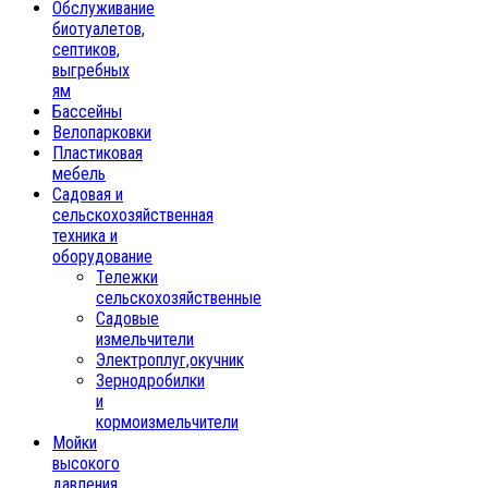
Обслуживание
биотуалетов,
септиков,
выгребных
ям
Бассейны
Велопарковки
Пластиковая
мебель
Садовая и
сельскохозяйственная
техника и
оборудование
Тележки
сельскохозяйственные
Садовые
измельчители
Электроплуг,окучник
Зернодробилки
и
кормоизмельчители
Мойки
высокого
давления