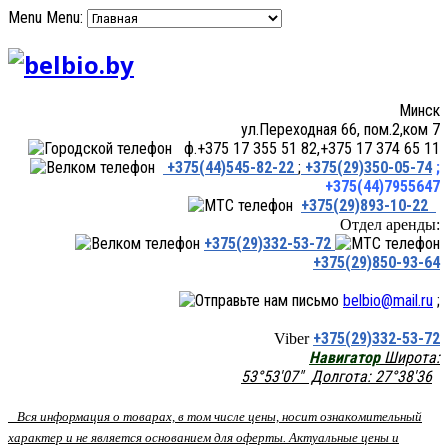
Menu
Menu:
Минск
ул.Переходная 66, пом.2,ком 7
ф.+375 17 355 51 82,+375 17 374 65 11
+375(44)545-82-22
;
+375(29)350-05-74
;
+375(44)7955647
+375(29)893-10-22
Отдел аренды:
+375(29)332-53-72
+375(29)850-93-64
belbio@mail.ru
;
+375(29)332-53-72
Viber
Навигатор
Широта:
53°53'07" Долгота: 27°38'36
Вся информация о товарах, в том числе цены, носит ознакомительный
характер и не является основанием для оферты. Актуальные цены и