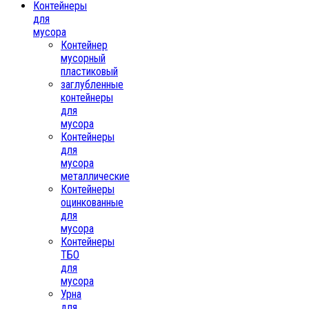
Контейнеры
для
мусора
Контейнер
мусорный
пластиковый
заглубленные
контейнеры
для
мусора
Контейнеры
для
мусора
металлические
Контейнеры
оцинкованные
для
мусора
Контейнеры
ТБО
для
мусора
Урна
для