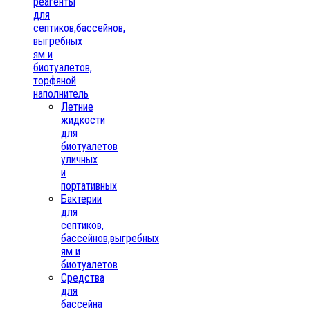
реагенты
для
септиков,бассейнов,
выгребных
ям и
биотуалетов,
торфяной
наполнитель
Летние
жидкости
для
биотуалетов
уличных
и
портативных
Бактерии
для
септиков,
бассейнов,выгребных
ям и
биотуалетов
Средства
для
бассейна