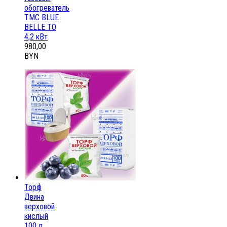
обогреватель
ТМС BLUE
BELLE ТО
4,2 кВт
980,00
BYN
Торф
Двина
верховой
кислый
100 л