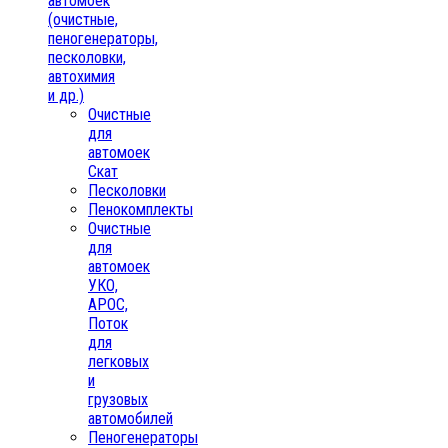
автомоек
(очистные,
пеногенераторы,
песколовки,
автохимия
и др.)
Очистные
для
автомоек
Скат
Песколовки
Пенокомплекты
Очистные
для
автомоек
УКО,
АРОС,
Поток
для
легковых
и
грузовых
автомобилей
Пеногенераторы