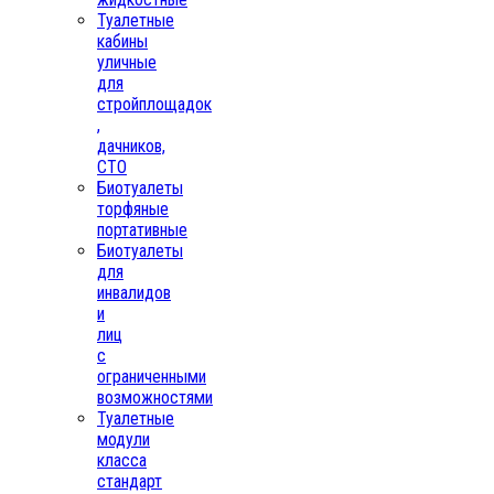
Туалетные
кабины
уличные
для
стройплощадок
,
дачников,
СТО
Биотуалеты
торфяные
портативные
Биотуалеты
для
инвалидов
и
лиц
с
ограниченными
возможностями
Туалетные
модули
класса
стандарт