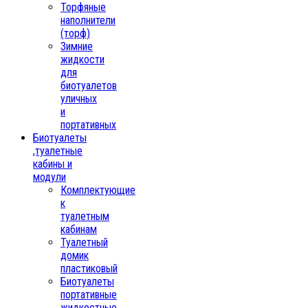
Торфяные
наполнители
(торф)
Зимние
жидкости
для
биотуалетов
уличных
и
портативных
Биотуалеты
,туалетные
кабины и
модули
Комплектующие
к
туалетным
кабинам
Туалетный
домик
пластиковый
Биотуалеты
портативные
жидкостные