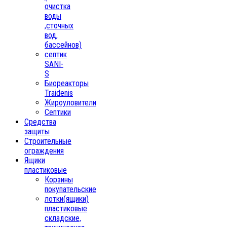
очистка
воды
,сточных
вод,
бассейнов)
септик
SANI-
S
Биореакторы
Traidenis
Жироуловители
Септики
Средства
защиты
Строительные
ограждения
Ящики
пластиковые
Корзины
покупательские
лотки(ящики)
пластиковые
складские,