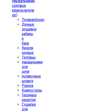
умывальникии,
садовые
измельчители
др)
Поликарбонат
Дачные
душевые
кабины
и
баки
Качели
дачные
Теплицы
умывальники
для
дачи
поливочные
шланги
Разное
Компостеры
Газонные
решетки
Сушилки
для