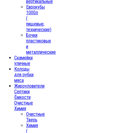
вертикальные
Еврокубы
1000л
(
пищевые,
технические)
Бочки
пластиковые
и
металлические
Скамейки
уличные
Колоды
для рубки
мяса
Жироуловители
Септики
Ёмкости
Очистные
Химия
Очистные
Тверь
Химия
(