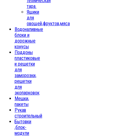
техническая
тара.
Ящики
для
овощей,фруктов,мяса
Водоналивные
блоки и
дорожные
конусы
Поддоны
пластиковые
и решетки
для
заморозки,
решетки
для
экопарковок
Мешки,
пакеты
Рукав
строительный
Бытовки
,блок-
модули