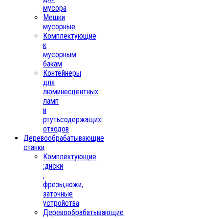
мусора
Мешки
мусорные
Комплектующие
к
мусорным
бакам
Контейнеры
для
люминесцентных
ламп
и
ртутьсодержащих
отходов
Деревообрабатывающие
станки
Комплектующие
:диски
,
фрезы,ножи,
заточные
устройства
Деревообрабатывающие