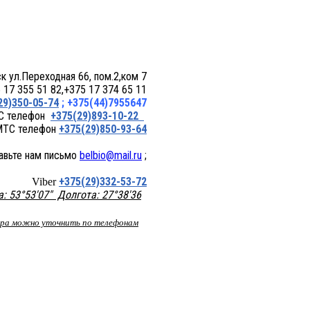
 пом.2,ком 7
17 355 51 82,+375 17 374 65 11
29)350-05-74
; +375(44)7955647
+375(29)893-10-22
+375(29)850-93-64
belbio@mail.ru
;
+375(29)332-53-72
Viber
 53°53'07" Долгота: 27°38'36
вара можно уточнить по телефонам