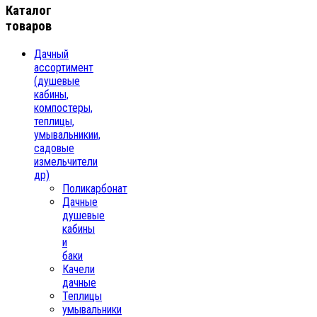
Каталог
товаров
Дачный
ассортимент
(душевые
кабины,
компостеры,
теплицы,
умывальникии,
садовые
измельчители
др)
Поликарбонат
Дачные
душевые
кабины
и
баки
Качели
дачные
Теплицы
умывальники