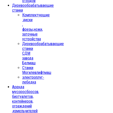
отходов
Деревообрабатывающие
станки
Комплектующие
:диски
,
фрезы,ножи,
заточные
устройства
Деревообрабатывающие
станки
СДМ
завода
Белмаш
Станки
Могилевлифтмаш
электроплуг-
лебедка
Аренда
мусоросбросов,
биотуалетов,
контейнеров,
ограждений
,измельчителей