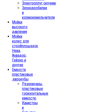
Электроплуг,окучник
Зернодробилки
и
кормоизмельчители
Мойки
высокого
давления
Мойки
колес для
стройплощадок
Нева,
Аквадор,
Гейзер и
другие
Емкости
пластиковые
,еврокубы
Резервуары,
пластиковые
горизонтальные
емкости.
Канистры
и