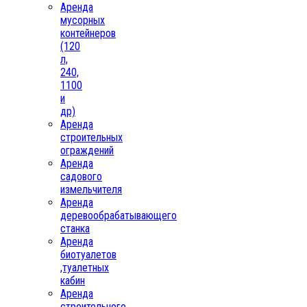
Аренда
мусорных
контейнеров
(120
л,
240,
1100
и
др)
Аренда
строительных
ограждений
Аренда
садового
измельчителя
Аренда
деревообрабатывающего
станка
Аренда
биотуалетов
,туалетных
кабин
Аренда
строительного