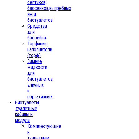
септиков,
бассейнов,выгребных
ям и
биотуалетов
Средства
для
бассейна
Торфяные
наполнители
(торф)
Зимние
жидкости
для
биотуалетов
уличных
и
портативных
Биотуалеты
,туалетные
кабины и
модули
Комплектующие
к
туалетным