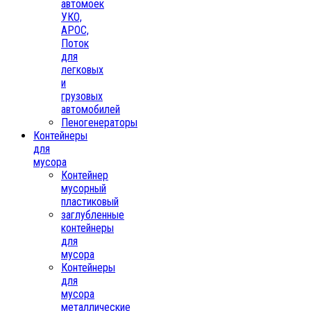
автомоек
УКО,
АРОС,
Поток
для
легковых
и
грузовых
автомобилей
Пеногенераторы
Контейнеры
для
мусора
Контейнер
мусорный
пластиковый
заглубленные
контейнеры
для
мусора
Контейнеры
для
мусора
металлические