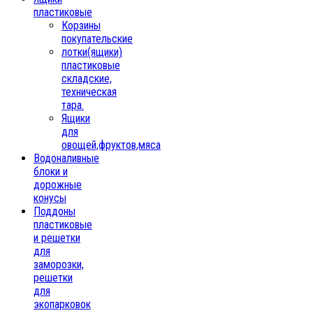
пластиковые
Корзины
покупательские
лотки(ящики)
пластиковые
складские,
техническая
тара.
Ящики
для
овощей,фруктов,мяса
Водоналивные
блоки и
дорожные
конусы
Поддоны
пластиковые
и решетки
для
заморозки,
решетки
для
экопарковок