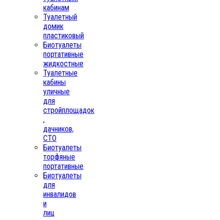
кабинам
Туалетный
домик
пластиковый
Биотуалеты
портативные
жидкостные
Туалетные
кабины
уличные
для
стройплощадок
,
дачников,
СТО
Биотуалеты
торфяные
портативные
Биотуалеты
для
инвалидов
и
лиц