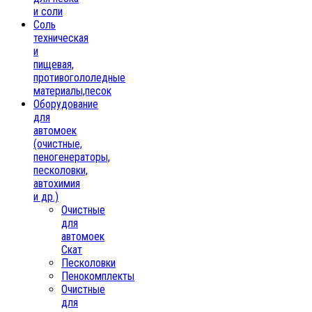
и соли
Соль
техническая
и
пищевая,
противогололедные
материалы,песок
Oборудование
для
автомоек
(очистные,
пеногенераторы,
песколовки,
автохимия
и др.)
Очистные
для
автомоек
Скат
Песколовки
Пенокомплекты
Очистные
для