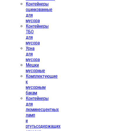
Контейнеры
оцинкованные
для
мусора
Контейнеры
ТБО
для
мусора
Урна
для
мусора
Мешки
мусорные
Комплектующие
к
мусорным
бакам
Контейнеры
для
люминесцентных
ламп
и
ртутьсодержащих