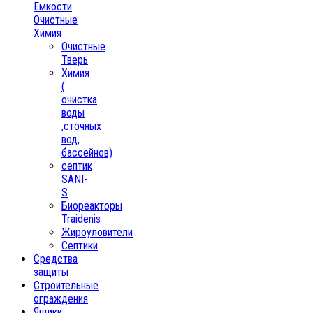
Ёмкости
Очистные
Химия
Очистные
Тверь
Химия
(
очистка
воды
,сточных
вод,
бассейнов)
септик
SANI-
S
Биореакторы
Traidenis
Жироуловители
Септики
Средства
защиты
Строительные
ограждения
Ящики