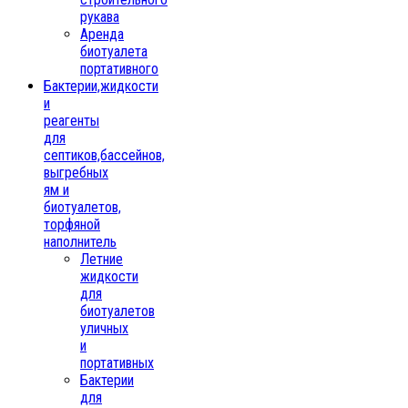
рукава
Аренда
биотуалета
портативного
Бактерии,жидкости
и
реагенты
для
септиков,бассейнов,
выгребных
ям и
биотуалетов,
торфяной
наполнитель
Летние
жидкости
для
биотуалетов
уличных
и
портативных
Бактерии
для