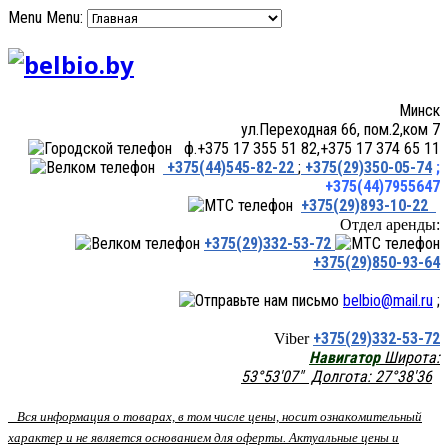
Menu
Menu:
Минск
ул.Переходная 66, пом.2,ком 7
ф.+375 17 355 51 82,+375 17 374 65 11
+375(44)545-82-22
;
+375(29)350-05-74
;
+375(44)7955647
+375(29)893-10-22
Отдел аренды:
+375(29)332-53-72
+375(29)850-93-64
belbio@mail.ru
;
+375(29)332-53-72
Viber
Навигатор
Широта:
53°53'07" Долгота: 27°38'36
Вся информация о товарах, в том числе цены, носит ознакомительный
характер и не является основанием для оферты. Актуальные цены и