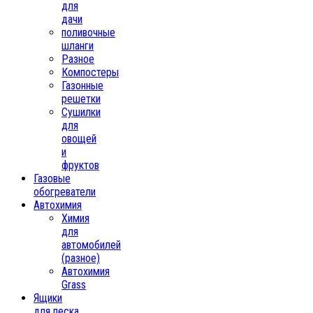
для
дачи
поливочные
шланги
Разное
Компостеры
Газонные
решетки
Сушилки
для
овощей
и
фруктов
Газовые
обогреватели
Автохимия
Химия
для
автомобилей
(разное)
Автохимия
Grass
Ящики
для песка