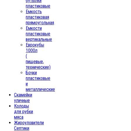
бутылки
пластиковые
Емкость
пластиковая
прямоугольная
Емкости
пластиковые
вертикальные
Еврокубы
1000л
(
пищевые,
технические)
Бочки
пластиковые
и
металлические
Скамейки
уличные
Колоды
для рубки
мяса
Жироуловители
Септики