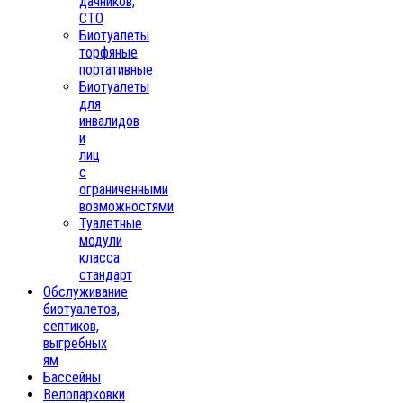
дачников,
СТО
Биотуалеты
торфяные
портативные
Биотуалеты
для
инвалидов
и
лиц
с
ограниченными
возможностями
Туалетные
модули
класса
стандарт
Обслуживание
биотуалетов,
септиков,
выгребных
ям
Бассейны
Велопарковки