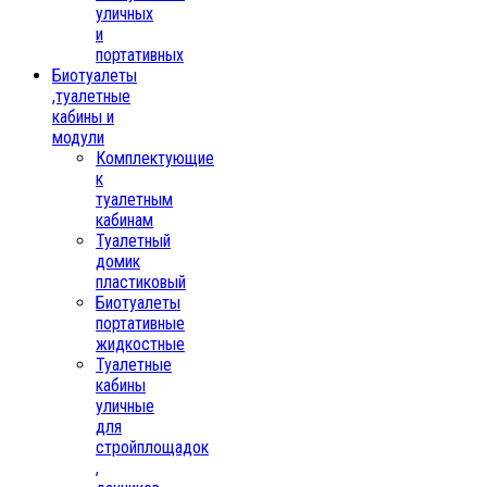
уличных
и
портативных
Биотуалеты
,туалетные
кабины и
модули
Комплектующие
к
туалетным
кабинам
Туалетный
домик
пластиковый
Биотуалеты
портативные
жидкостные
Туалетные
кабины
уличные
для
стройплощадок
,