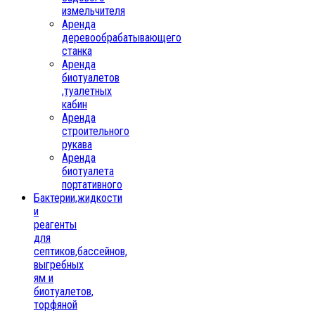
измельчителя
Аренда
деревообрабатывающего
станка
Аренда
биотуалетов
,туалетных
кабин
Аренда
строительного
рукава
Аренда
биотуалета
портативного
Бактерии,жидкости
и
реагенты
для
септиков,бассейнов,
выгребных
ям и
биотуалетов,
торфяной