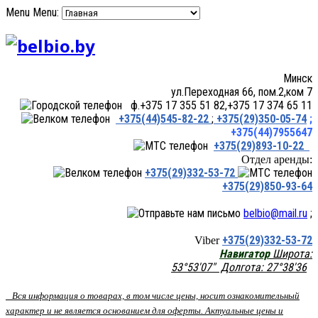
Menu
Menu:
Минск
ул.Переходная 66, пом.2,ком 7
ф.+375 17 355 51 82,+375 17 374 65 11
+375(44)545-82-22
;
+375(29)350-05-74
;
+375(44)7955647
+375(29)893-10-22
Отдел аренды:
+375(29)332-53-72
+375(29)850-93-64
belbio@mail.ru
;
+375(29)332-53-72
Viber
Навигатор
Широта:
53°53'07" Долгота: 27°38'36
Вся информация о товарах, в том числе цены, носит ознакомительный
характер и не является основанием для оферты. Актуальные цены и