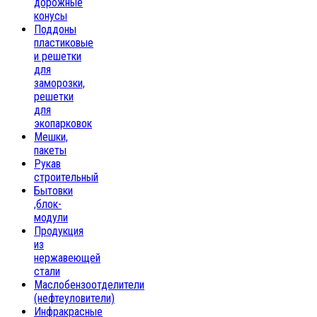
дорожные
конусы
Поддоны
пластиковые
и решетки
для
заморозки,
решетки
для
экопарковок
Мешки,
пакеты
Рукав
строительный
Бытовки
,блок-
модули
Продукция
из
нержавеющей
стали
Маслобензоотделители
(нефтеуловители)
Инфракрасные