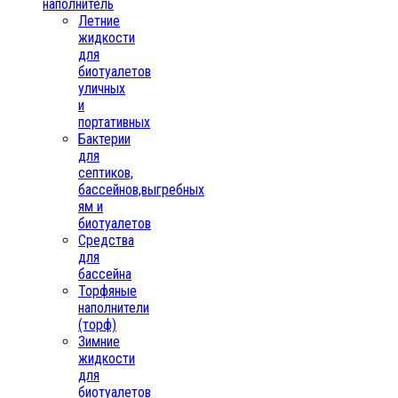
наполнитель
Летние
жидкости
для
биотуалетов
уличных
и
портативных
Бактерии
для
септиков,
бассейнов,выгребных
ям и
биотуалетов
Средства
для
бассейна
Торфяные
наполнители
(торф)
Зимние
жидкости
для
биотуалетов