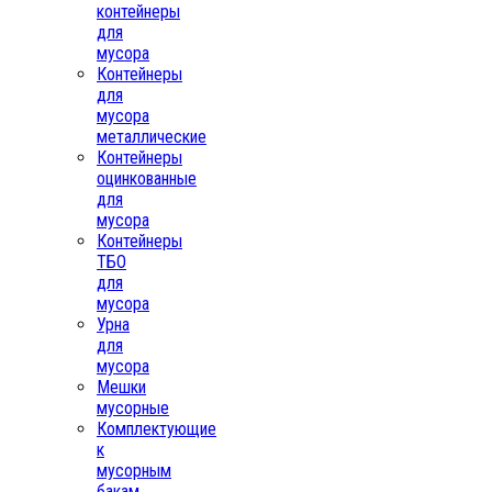
контейнеры
для
мусора
Контейнеры
для
мусора
металлические
Контейнеры
оцинкованные
для
мусора
Контейнеры
ТБО
для
мусора
Урна
для
мусора
Мешки
мусорные
Комплектующие
к
мусорным
бакам