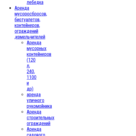
лебедка
Аренда
мусоросбросов,
биотуалетов,
контейнеров,
ограждений
,измельчителей
Аренда
мусорных
контейнеров
(120
л,
240,
1100
и
др)
аренда
уличного
рукомойника
Аренда
строительных
ограждений
Аренда
садового