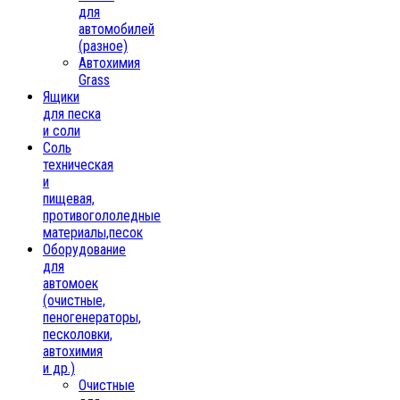
для
автомобилей
(разное)
Автохимия
Grass
Ящики
для песка
и соли
Соль
техническая
и
пищевая,
противогололедные
материалы,песок
Oборудование
для
автомоек
(очистные,
пеногенераторы,
песколовки,
автохимия
и др.)
Очистные