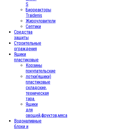
S
Биореакторы
Traidenis
Жироуловители
Септики
Средства
защиты
Строительные
ограждения
Ящики
пластиковые
Корзины
покупательские
лотки(ящики)
пластиковые
складские,
техническая
тара.
Ящики
для
овощей,фруктов,мяса
Водоналивные
блоки и