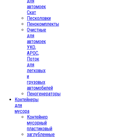
для
автомоек
Скат
Песколовки
Пенокомплекты
Очистные
для
автомоек
УКО,
АРОС,
Поток
для
легковых
и
грузовых
автомобилей
Пеногенераторы
Контейнеры
для
мусора
Контейнер
мусорный
пластиковый
заглубленные