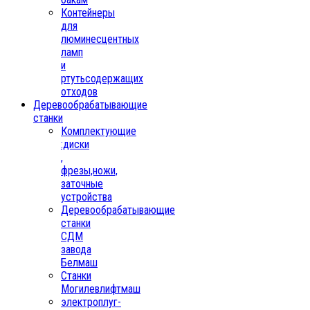
Контейнеры
для
люминесцентных
ламп
и
ртутьсодержащих
отходов
Деревообрабатывающие
станки
Комплектующие
:диски
,
фрезы,ножи,
заточные
устройства
Деревообрабатывающие
станки
СДМ
завода
Белмаш
Станки
Могилевлифтмаш
электроплуг-