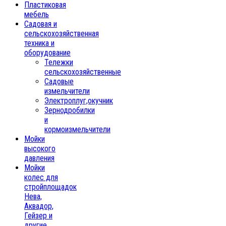
Пластиковая
мебель
Садовая и
сельскохозяйственная
техника и
оборудование
Тележки
сельскохозяйственные
Садовые
измельчители
Электроплуг,окучник
Зернодробилки
и
кормоизмельчители
Мойки
высокого
давления
Мойки
колес для
стройплощадок
Нева,
Аквадор,
Гейзер и
другие