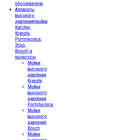
обогреватели
Аппараты
высокого
давления(мойки
Karcher,
Kranzle,
Portotecnica,
Эско,
Bosch) и
пылесосы
Мойки
высокого
давления
Kranzle
Мойки
высокого
давления
Portotecnica
Мойки
высокого
давления
Bosch
Мойки