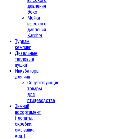
высокого
давления
Эско
Мойки
высокого
давления
Karcher
Туризм,
кемпинг
Дизельные
тепловые
пушки
Инкубаторы
для яиц
Сопутствующие
товары
для
птицеводства
Зимний
ассортимент
( лопаты,
скребки,
омывайка
и др)