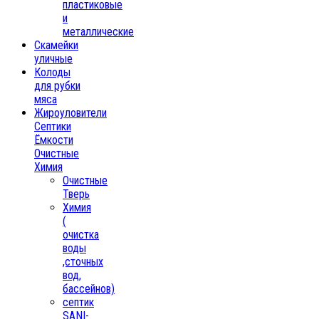
пластиковые
и
металлические
Скамейки
уличные
Колоды
для рубки
мяса
Жироуловители
Септики
Ёмкости
Очистные
Химия
Очистные
Тверь
Химия
(
очистка
воды
,сточных
вод,
бассейнов)
септик
SANI-