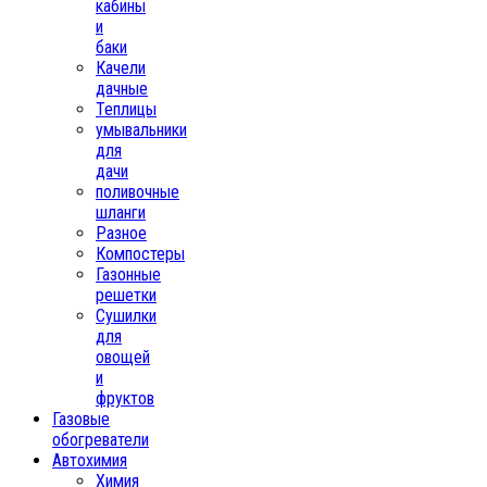
кабины
и
баки
Качели
дачные
Теплицы
умывальники
для
дачи
поливочные
шланги
Разное
Компостеры
Газонные
решетки
Сушилки
для
овощей
и
фруктов
Газовые
обогреватели
Автохимия
Химия