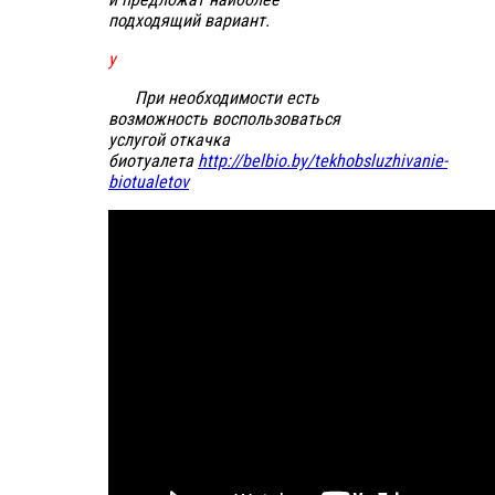
подходящий вариант.
у
При необходимости есть
возможность воспользоваться
услугой откачка
биотуалета
http://belbio.by/tekhobsluzhivanie-
biotualetov