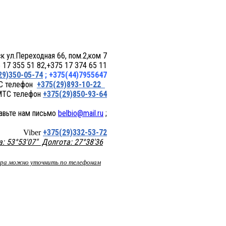
 пом.2,ком 7
17 355 51 82,+375 17 374 65 11
29)350-05-74
; +375(44)7955647
+375(29)893-10-22
+375(29)850-93-64
belbio@mail.ru
;
+375(29)332-53-72
Viber
 53°53'07" Долгота: 27°38'36
вара можно уточнить по телефонам