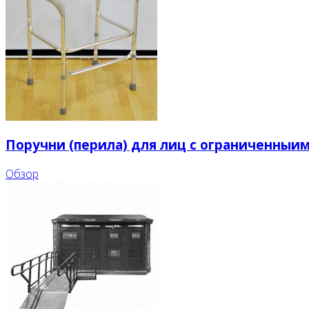
Поручни (перила) для лиц с ограниченны
Обзор