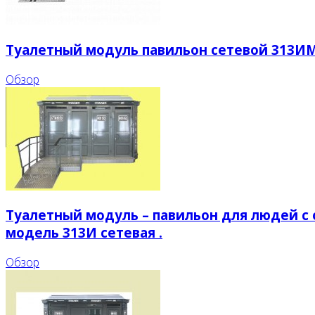
Туалетный модуль павильон сетевой 313И
Обзор
Туалетный модуль – павильон для людей 
модель 313И сетевая .
Обзор