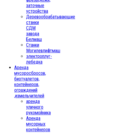
заточные
устройства
Деревообрабатывающие
станки
СДМ
завода
Белмаш
Станки
Могилевлифтмаш
электроплуг-
лебедка
Аренда
мусоросбросов,
биотуалетов,
контейнеров,
ограждений
,измельчителей
аренда
уличного
рукомойника
Аренда
мусорных
контейнеров