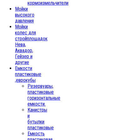
кормоизмельчители
Мойки
высокого
давления
Мойки
колес для
стройплощадок
Нева,
Аквадор,
Гейзер и
другие
Емкости
пластиковые
,еврокубы
Резервуары,
пластиковые
горизонтальные
емкости.
Канистры
и
бутылки
пластиковые
Емкость
пластиковая