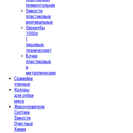
прямоугольная
Емкости
пластиковые
вертикальные
Еврокубы
1000л
(
пищевые,
технические)
Бочки
пластиковые
и
металлические
Скамейки
уличные
Колоды
для рубки
мяса
Жироуловители
Септики
Ёмкости
Очистные
Химия