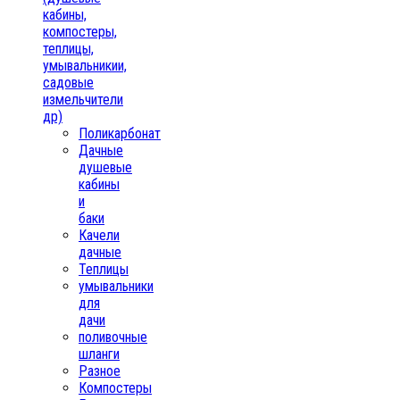
кабины,
компостеры,
теплицы,
умывальникии,
садовые
измельчители
др)
Поликарбонат
Дачные
душевые
кабины
и
баки
Качели
дачные
Теплицы
умывальники
для
дачи
поливочные
шланги
Разное
Компостеры