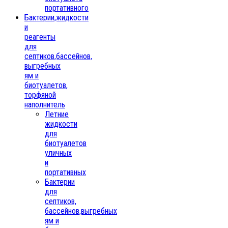
портативного
Бактерии,жидкости
и
реагенты
для
септиков,бассейнов,
выгребных
ям и
биотуалетов,
торфяной
наполнитель
Летние
жидкости
для
биотуалетов
уличных
и
портативных
Бактерии
для
септиков,
бассейнов,выгребных
ям и