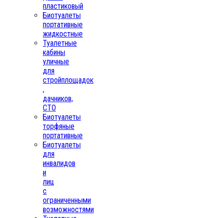
пластиковый
Биотуалеты
портативные
жидкостные
Туалетные
кабины
уличные
для
стройплощадок
,
дачников,
СТО
Биотуалеты
торфяные
портативные
Биотуалеты
для
инвалидов
и
лиц
с
ограниченными
возможностями