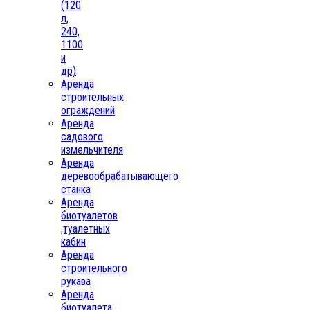
(120
л,
240,
1100
и
др)
Аренда
строительных
ограждений
Аренда
садового
измельчителя
Аренда
деревообрабатывающего
станка
Аренда
биотуалетов
,туалетных
кабин
Аренда
строительного
рукава
Аренда
биотуалета