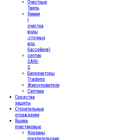
Очистные
Тверь
Химия
(
очистка
воды
,сточных
вод,
бассейнов)
септик
SANI-
S
Биореакторы
Traidenis
Жироуловители
Септики
Средства
защиты
Строительные
ограждения
Ящики
пластиковые
Корзины
покупательские