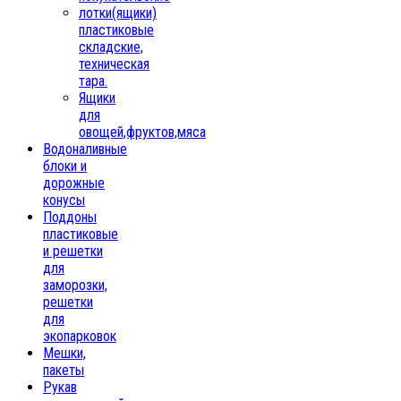
лотки(ящики)
пластиковые
складские,
техническая
тара.
Ящики
для
овощей,фруктов,мяса
Водоналивные
блоки и
дорожные
конусы
Поддоны
пластиковые
и решетки
для
заморозки,
решетки
для
экопарковок
Мешки,
пакеты
Рукав