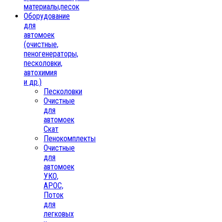
материалы,песок
Oборудование
для
автомоек
(очистные,
пеногенераторы,
песколовки,
автохимия
и др.)
Песколовки
Очистные
для
автомоек
Скат
Пенокомплекты
Очистные
для
автомоек
УКО,
АРОС,
Поток
для
легковых