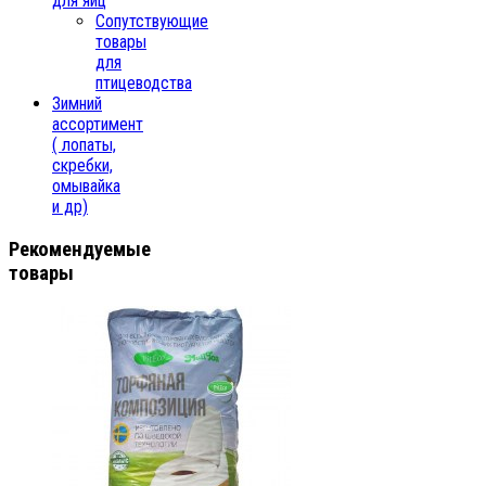
для яиц
Сопутствующие
товары
для
птицеводства
Зимний
ассортимент
( лопаты,
скребки,
омывайка
и др)
Рекомендуемые
товары