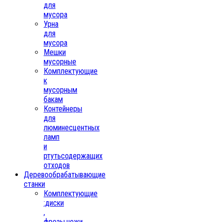
для
мусора
Урна
для
мусора
Мешки
мусорные
Комплектующие
к
мусорным
бакам
Контейнеры
для
люминесцентных
ламп
и
ртутьсодержащих
отходов
Деревообрабатывающие
станки
Комплектующие
:диски
,
фрезы,ножи,