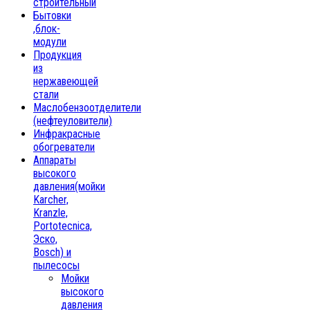
строительный
Бытовки
,блок-
модули
Продукция
из
нержавеющей
стали
Маслобензоотделители
(нефтеуловители)
Инфракрасные
обогреватели
Аппараты
высокого
давления(мойки
Karcher,
Kranzle,
Portotecnica,
Эско,
Bosch) и
пылесосы
Мойки
высокого
давления