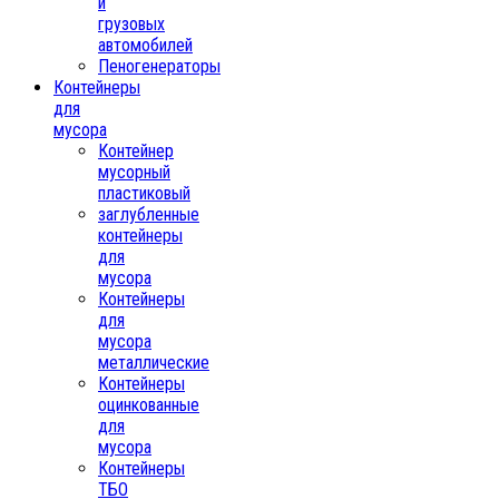
и
грузовых
автомобилей
Пеногенераторы
Контейнеры
для
мусора
Контейнер
мусорный
пластиковый
заглубленные
контейнеры
для
мусора
Контейнеры
для
мусора
металлические
Контейнеры
оцинкованные
для
мусора
Контейнеры
ТБО