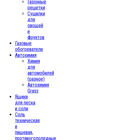
Газонные
решетки
Сушилки
для
овощей
и
фруктов
Газовые
обогреватели
Автохимия
Химия
для
автомобилей
(разное)
Автохимия
Grass
Ящики
для песка
и соли
Соль
техническая
и
пищевая,
противогололедные