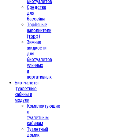
биотуалетов
Средства
для
бассейна
Торфяные
наполнители
(торф)
Зимние
жидкости
для
биотуалетов
уличных
и
портативных
Биотуалеты
,туалетные
кабины и
модули
Комплектующие
к
туалетным
кабинам
Туалетный
домик