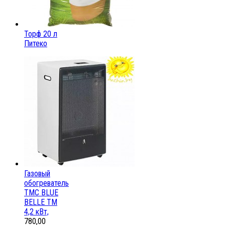
Торф 20 л
Питеко
Газовый
обогреватель
ТМС BLUE
BELLE ТМ
4,2 кВт,
780,00