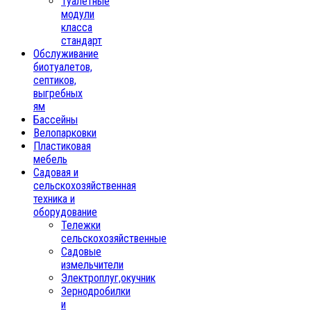
Туалетные
модули
класса
стандарт
Обслуживание
биотуалетов,
септиков,
выгребных
ям
Бассейны
Велопарковки
Пластиковая
мебель
Садовая и
сельскохозяйственная
техника и
оборудование
Тележки
сельскохозяйственные
Садовые
измельчители
Электроплуг,окучник
Зернодробилки
и