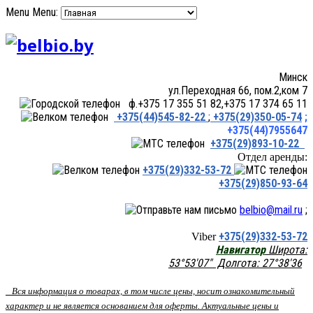
Menu
Menu:
Минск
ул.Переходная 66, пом.2,ком 7
ф.+375 17 355 51 82,+375 17 374 65 11
+375(44)545-82-22
;
+375(29)350-05-74
;
+375(44)7955647
+375(29)893-10-22
Отдел аренды:
+375(29)332-53-72
+375(29)850-93-64
belbio@mail.ru
;
+375(29)332-53-72
Viber
Навигатор
Широта:
53°53'07" Долгота: 27°38'36
Вся информация о товарах, в том числе цены, носит ознакомительный
характер и не является основанием для оферты. Актуальные цены и