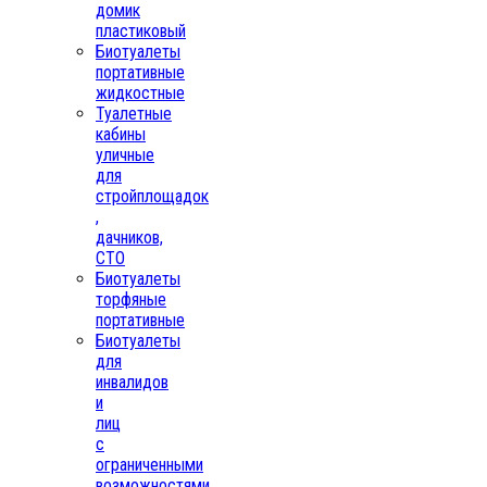
домик
пластиковый
Биотуалеты
портативные
жидкостные
Туалетные
кабины
уличные
для
стройплощадок
,
дачников,
СТО
Биотуалеты
торфяные
портативные
Биотуалеты
для
инвалидов
и
лиц
с
ограниченными
возможностями