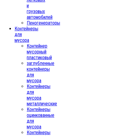
и
грузовых
автомобилей
Пеногенераторы
Контейнеры
для
мусора
Контейнер
мусорный
пластиковый
заглубленные
контейнеры
для
мусора
Контейнеры
для
мусора
металлические
Контейнеры
оцинкованные
для
мусора
Контейнеры