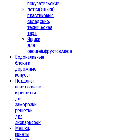
покупательские
лотки(ящики)
пластиковые
складские,
техническая
тара.
Ящики
для
овощей,фруктов,мяса
Водоналивные
блоки и
дорожные
конусы
Поддоны
пластиковые
и решетки
для
заморозки,
решетки
для
экопарковок
Мешки,
пакеты