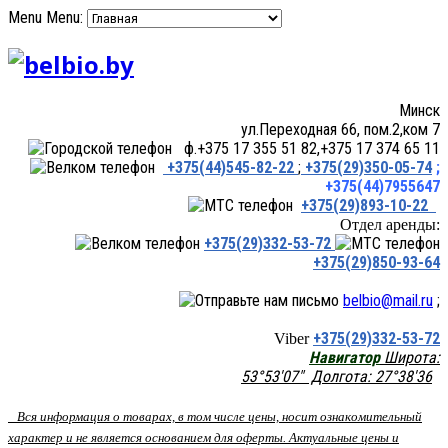
Menu
Menu:
Минск
ул.Переходная 66, пом.2,ком 7
ф.+375 17 355 51 82,+375 17 374 65 11
+375(44)545-82-22
;
+375(29)350-05-74
;
+375(44)7955647
+375(29)893-10-22
Отдел аренды:
+375(29)332-53-72
+375(29)850-93-64
belbio@mail.ru
;
+375(29)332-53-72
Viber
Навигатор
Широта:
53°53'07" Долгота: 27°38'36
Вся информация о товарах, в том числе цены, носит ознакомительный
характер и не является основанием для оферты. Актуальные цены и