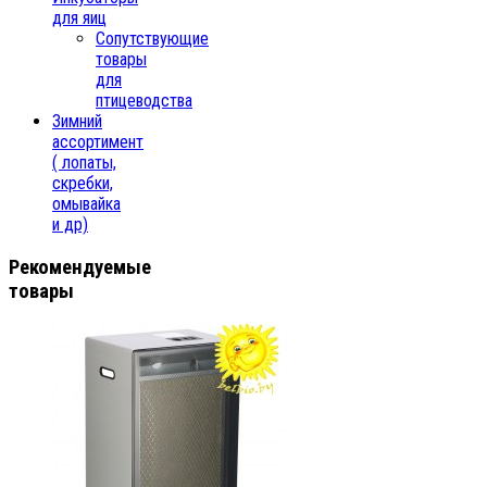
для яиц
Сопутствующие
товары
для
птицеводства
Зимний
ассортимент
( лопаты,
скребки,
омывайка
и др)
Рекомендуемые
товары