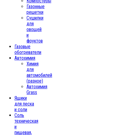
Компостеры
Газонные
решетки
Сушилки
для
овощей
и
фруктов
Газовые
обогреватели
Автохимия
Химия
для
автомобилей
(разное)
Автохимия
Grass
Ящики
для песка
и соли
Соль
техническая
и
пищевая,