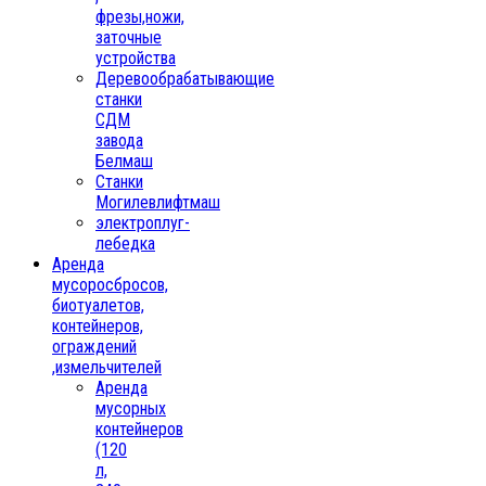
фрезы,ножи,
заточные
устройства
Деревообрабатывающие
станки
СДМ
завода
Белмаш
Станки
Могилевлифтмаш
электроплуг-
лебедка
Аренда
мусоросбросов,
биотуалетов,
контейнеров,
ограждений
,измельчителей
Аренда
мусорных
контейнеров
(120
л,