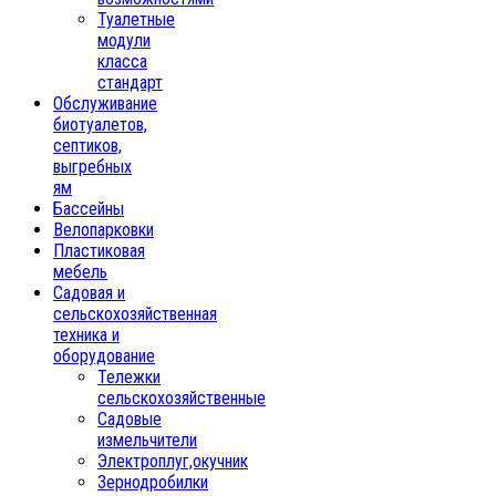
Туалетные
модули
класса
стандарт
Обслуживание
биотуалетов,
септиков,
выгребных
ям
Бассейны
Велопарковки
Пластиковая
мебель
Садовая и
сельскохозяйственная
техника и
оборудование
Тележки
сельскохозяйственные
Садовые
измельчители
Электроплуг,окучник
Зернодробилки