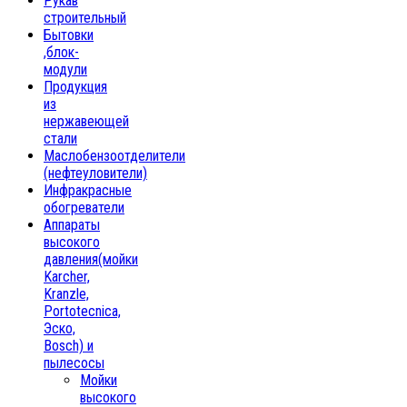
Рукав
строительный
Бытовки
,блок-
модули
Продукция
из
нержавеющей
стали
Маслобензоотделители
(нефтеуловители)
Инфракрасные
обогреватели
Аппараты
высокого
давления(мойки
Karcher,
Kranzle,
Portotecnica,
Эско,
Bosch) и
пылесосы
Мойки
высокого