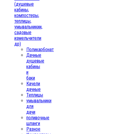
(душевые
кабины,
компостеры,
теплицы,
умывальникии,
садовые
измельчители
др)
Поликарбонат
Дачные
душевые
кабины
и
баки
Качели
дачные
Теплицы
умывальники
для
дачи
поливочные
шланги
Разное