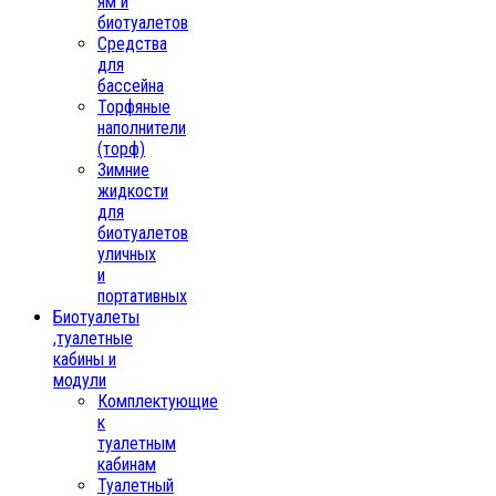
ям и
биотуалетов
Средства
для
бассейна
Торфяные
наполнители
(торф)
Зимние
жидкости
для
биотуалетов
уличных
и
портативных
Биотуалеты
,туалетные
кабины и
модули
Комплектующие
к
туалетным
кабинам
Туалетный