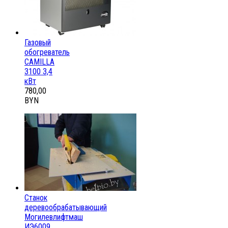
Газовый
обогреватель
CAMILLA
3100 3,4
кВт
780,00
BYN
Станок
деревообрабатывающий
Могилевлифтмаш
ИЭ6009