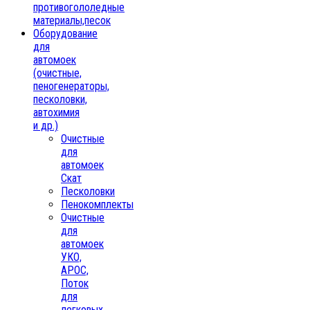
противогололедные
материалы,песок
Oборудование
для
автомоек
(очистные,
пеногенераторы,
песколовки,
автохимия
и др.)
Очистные
для
автомоек
Скат
Песколовки
Пенокомплекты
Очистные
для
автомоек
УКО,
АРОС,
Поток
для
легковых