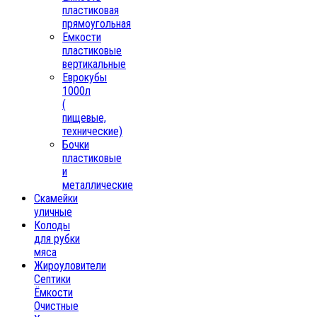
пластиковая
прямоугольная
Емкости
пластиковые
вертикальные
Еврокубы
1000л
(
пищевые,
технические)
Бочки
пластиковые
и
металлические
Скамейки
уличные
Колоды
для рубки
мяса
Жироуловители
Септики
Ёмкости
Очистные