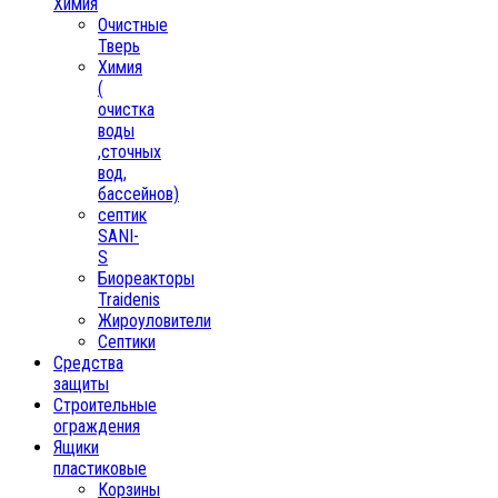
Химия
Очистные
Тверь
Химия
(
очистка
воды
,сточных
вод,
бассейнов)
септик
SANI-
S
Биореакторы
Traidenis
Жироуловители
Септики
Средства
защиты
Строительные
ограждения
Ящики
пластиковые
Корзины