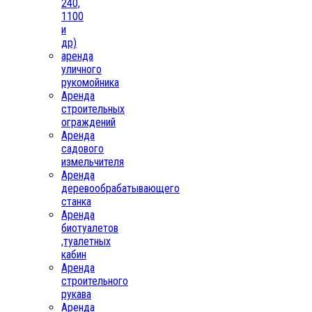
240,
1100
и
др)
аренда
уличного
рукомойника
Аренда
строительных
ограждений
Аренда
садового
измельчителя
Аренда
деревообрабатывающего
станка
Аренда
биотуалетов
,туалетных
кабин
Аренда
строительного
рукава
Аренда