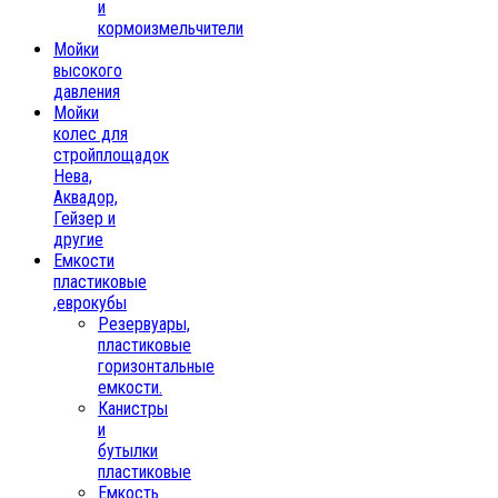
и
кормоизмельчители
Мойки
высокого
давления
Мойки
колес для
стройплощадок
Нева,
Аквадор,
Гейзер и
другие
Емкости
пластиковые
,еврокубы
Резервуары,
пластиковые
горизонтальные
емкости.
Канистры
и
бутылки
пластиковые
Емкость