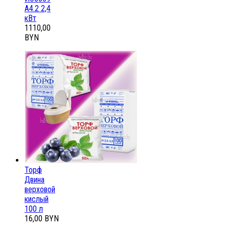
А4.2 2,4
кВт
1110,00
BYN
Торф
Двина
верховой
кислый
100 л
16,00 BYN