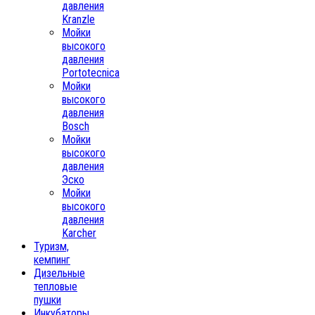
давления
Kranzle
Мойки
высокого
давления
Portotecnica
Мойки
высокого
давления
Bosch
Мойки
высокого
давления
Эско
Мойки
высокого
давления
Karcher
Туризм,
кемпинг
Дизельные
тепловые
пушки
Инкубаторы