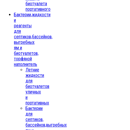
биотуалета
портативного
Бактерии,жидкости
и
реагенты
для
септиков,бассейнов,
выгребных
ям и
биотуалетов,
торфяной
наполнитель
Летние
жидкости
для
биотуалетов
уличных
и
портативных
Бактерии
для
септиков,
бассейнов,выгребных