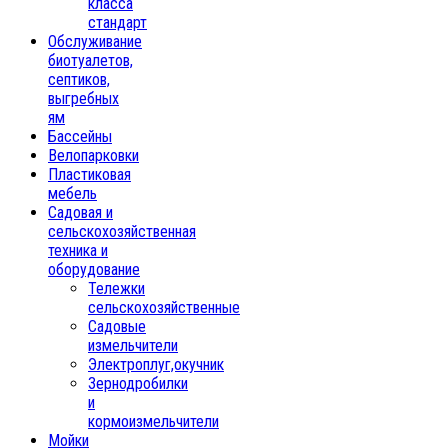
класса
стандарт
Обслуживание
биотуалетов,
септиков,
выгребных
ям
Бассейны
Велопарковки
Пластиковая
мебель
Садовая и
сельскохозяйственная
техника и
оборудование
Тележки
сельскохозяйственные
Садовые
измельчители
Электроплуг,окучник
Зернодробилки
и
кормоизмельчители
Мойки