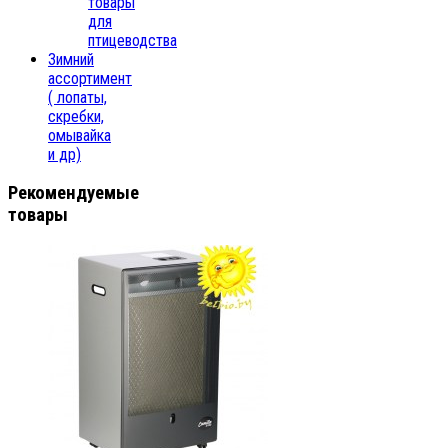
товары
для
птицеводства
Зимний
ассортимент
( лопаты,
скребки,
омывайка
и др)
Рекомендуемые
товары