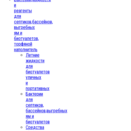
и
реагенты
для
септиков,бассейнов,
выгребных
ям и
биотуалетов,
торфяной
наполнитель
Летние
жидкости
для
биотуалетов
уличных
и
портативных
Бактерии
для
септиков,
бассейнов,выгребных
ям и
биотуалетов
Средства