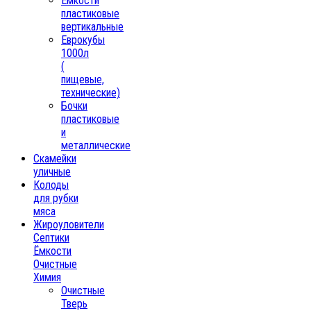
Емкости
пластиковые
вертикальные
Еврокубы
1000л
(
пищевые,
технические)
Бочки
пластиковые
и
металлические
Скамейки
уличные
Колоды
для рубки
мяса
Жироуловители
Септики
Ёмкости
Очистные
Химия
Очистные
Тверь