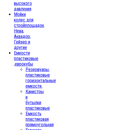
высокого
давления
Мойки
колес для
стройплощадок
Нева,
Аквадор,
Гейзер и
другие
Емкости
пластиковые
,еврокубы
Резервуары,
пластиковые
горизонтальные
емкости.
Канистры
и
бутылки
пластиковые
Емкость
пластиковая
прямоугольная