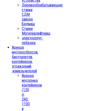
устройства
Деревообрабатывающие
станки
СДМ
завода
Белмаш
Станки
Могилевлифтмаш
электроплуг-
лебедка
Аренда
мусоросбросов,
биотуалетов,
контейнеров,
ограждений
,измельчителей
Аренда
мусорных
контейнеров
(120
л,
240,
1100
и