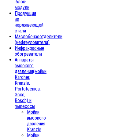
,блок-
модули
Продукция
из
нержавеющей
стали
Маслобензоотделители
(нефтеуловители)
Инфракрасные
обогреватели
Аппараты
высокого
давления(мойки
Karcher,
Kranzle,
Portotecnica,
Эско,
Bosch) и
пылесосы
Мойки
высокого
давления
Kranzle
Мойки