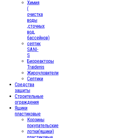
Химия
(
очистка
воды
,сточных
вод,
бассейнов)
септик
SANI-
S
Биореакторы
Traidenis
Жироуловители
Септики
Средства
защиты
Строительные
ограждения
Ящики
пластиковые
Корзины
покупательские
лотки(ящики)
пластиковые