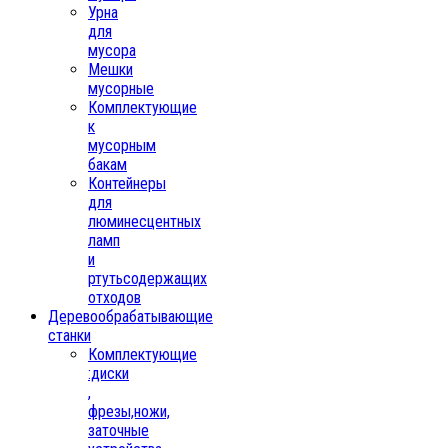
Урна
для
мусора
Мешки
мусорные
Комплектующие
к
мусорным
бакам
Контейнеры
для
люминесцентных
ламп
и
ртутьсодержащих
отходов
Деревообрабатывающие
станки
Комплектующие
:диски
,
фрезы,ножи,
заточные