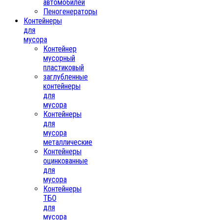
автомобилей
Пеногенераторы
Контейнеры
для
мусора
Контейнер
мусорный
пластиковый
заглубленные
контейнеры
для
мусора
Контейнеры
для
мусора
металлические
Контейнеры
оцинкованные
для
мусора
Контейнеры
ТБО
для
мусора