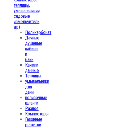
теплицы,
умывальникии,
садовые
измельчители
др)
Поликарбонат
Дачные
душевые
кабины
и
баки
Качели
дачные
Теплицы
умывальники
для
дачи
поливочные
шланги
Разное
Компостеры
Газонные
решетки