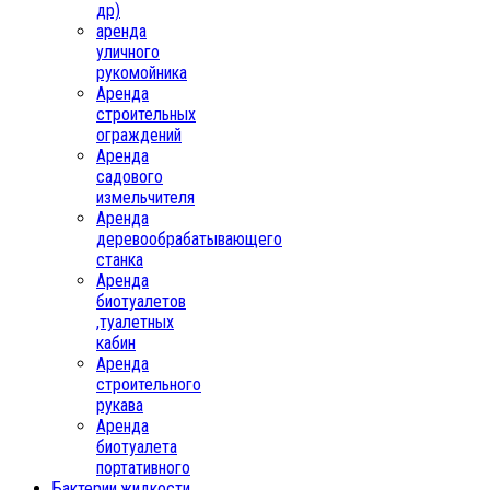
др)
аренда
уличного
рукомойника
Аренда
строительных
ограждений
Аренда
садового
измельчителя
Аренда
деревообрабатывающего
станка
Аренда
биотуалетов
,туалетных
кабин
Аренда
строительного
рукава
Аренда
биотуалета
портативного
Бактерии,жидкости