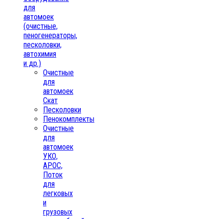
для
автомоек
(очистные,
пеногенераторы,
песколовки,
автохимия
и др.)
Очистные
для
автомоек
Скат
Песколовки
Пенокомплекты
Очистные
для
автомоек
УКО,
АРОС,
Поток
для
легковых
и
грузовых