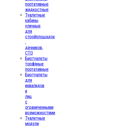
портативные
жидкостные
Туалетные
кабины
уличные
для
стройплощадок
,
дачников,
СТО
Биотуалеты
торфяные
портативные
Биотуалеты
для
инвалидов
и
лиц
с
ограниченными
возможностями
Туалетные
модули