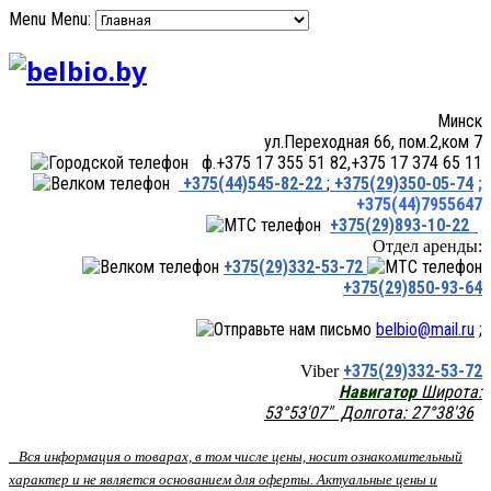
Menu
Menu:
Минск
ул.Переходная 66, пом.2,ком 7
ф.+375 17 355 51 82,+375 17 374 65 11
+375(44)545-82-22
;
+375(29)350-05-74
;
+375(44)7955647
+375(29)893-10-22
Отдел аренды:
+375(29)332-53-72
+375(29)850-93-64
belbio@mail.ru
;
+375(29)332-53-72
Viber
Навигатор
Широта:
53°53'07" Долгота: 27°38'36
Вся информация о товарах, в том числе цены, носит ознакомительный
характер и не является основанием для оферты. Актуальные цены и