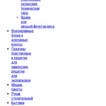
складские,
техническая
тара.
Ящики
для
овощей,фруктов,мяса
Водоналивные
блоки и
дорожные
конусы
Поддоны
пластиковые
и решетки
для
заморозки,
решетки
для
экопарковок
Мешки,
пакеты
Рукав
строительный
Бытовки