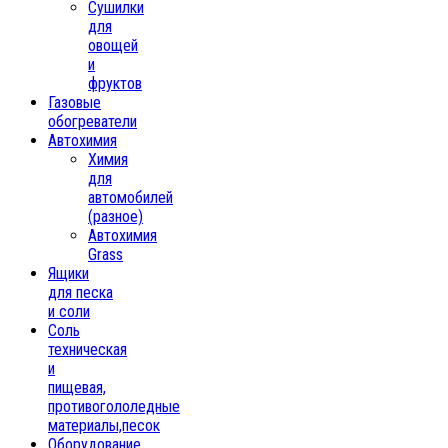
Сушилки
для
овощей
и
фруктов
Газовые
обогреватели
Автохимия
Химия
для
автомобилей
(разное)
Автохимия
Grass
Ящики
для песка
и соли
Соль
техническая
и
пищевая,
противогололедные
материалы,песок
Oборудование