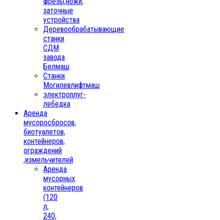
фрезы,ножи,
заточные
устройства
Деревообрабатывающие
станки
СДМ
завода
Белмаш
Станки
Могилевлифтмаш
электроплуг-
лебедка
Аренда
мусоросбросов,
биотуалетов,
контейнеров,
ограждений
,измельчителей
Аренда
мусорных
контейнеров
(120
л,
240,