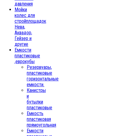
давления
Мойки
колес для
стройплощадок
Нева,
Аквадор,
Гейзер и
другие
Емкости
пластиковые
,еврокубы
Резервуары,
пластиковые
горизонтальные
емкости.
Канистры
и
бутылки
пластиковые
Емкость
пластиковая
прямоугольная
Емкости