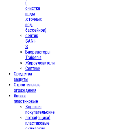
(
очистка
воды
,сточных
вод,
бассейнов)
септик
SANI-
S
Биореакторы
Traidenis
Жироуловители
Септики
Средства
защиты
Строительные
ограждения
Ящики
пластиковые
Корзины
покупательские
лотки(ящики)
пластиковые
складские,