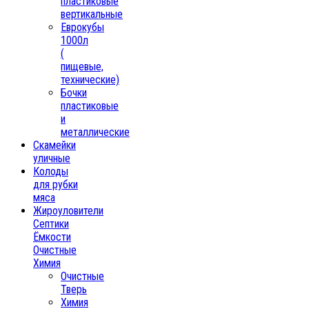
пластиковые
вертикальные
Еврокубы
1000л
(
пищевые,
технические)
Бочки
пластиковые
и
металлические
Скамейки
уличные
Колоды
для рубки
мяса
Жироуловители
Септики
Ёмкости
Очистные
Химия
Очистные
Тверь
Химия