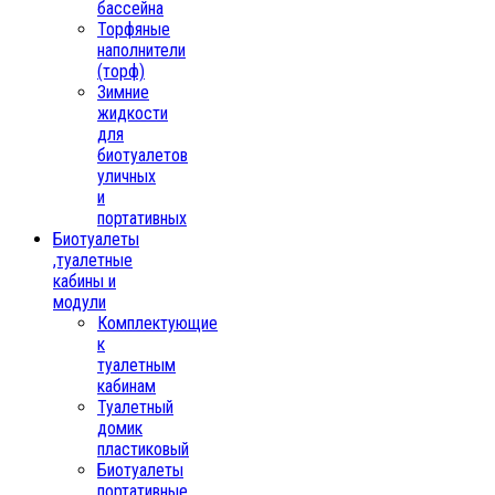
бассейна
Торфяные
наполнители
(торф)
Зимние
жидкости
для
биотуалетов
уличных
и
портативных
Биотуалеты
,туалетные
кабины и
модули
Комплектующие
к
туалетным
кабинам
Туалетный
домик
пластиковый
Биотуалеты
портативные