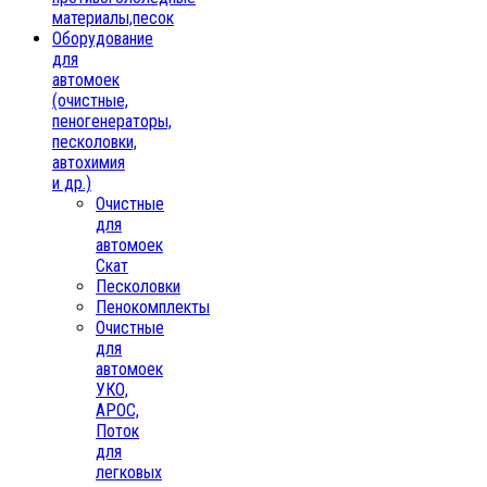
материалы,песок
Oборудование
для
автомоек
(очистные,
пеногенераторы,
песколовки,
автохимия
и др.)
Очистные
для
автомоек
Скат
Песколовки
Пенокомплекты
Очистные
для
автомоек
УКО,
АРОС,
Поток
для
легковых