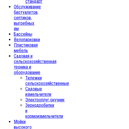
стандарт
Обслуживание
биотуалетов,
септиков,
выгребных
ям
Бассейны
Велопарковки
Пластиковая
мебель
Садовая и
сельскохозяйственная
техника и
оборудование
Тележки
сельскохозяйственные
Садовые
измельчители
Электроплуг,окучник
Зернодробилки
и
кормоизмельчители
Мойки
высокого