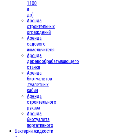
1100
и
др)
Аренда
строительных
ограждений
Аренда
садового
измельчителя
Аренда
деревообрабатывающего
станка
Аренда
биотуалетов
,туалетных
кабин
Аренда
строительного
рукава
Аренда
биотуалета
портативного
Бактерии,жидкости
и