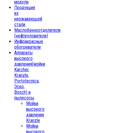
модули
Продукция
из
нержавеющей
стали
Маслобензоотделители
(нефтеуловители)
Инфракрасные
обогреватели
Аппараты
высокого
давления(мойки
Karcher,
Kranzle,
Portotecnica,
Эско,
Bosch) и
пылесосы
Мойки
высокого
давления
Kranzle
Мойки
высокого