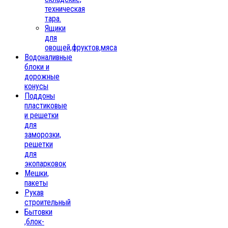
техническая
тара.
Ящики
для
овощей,фруктов,мяса
Водоналивные
блоки и
дорожные
конусы
Поддоны
пластиковые
и решетки
для
заморозки,
решетки
для
экопарковок
Мешки,
пакеты
Рукав
строительный
Бытовки
,блок-