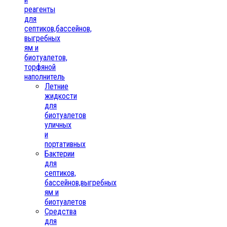
реагенты
для
септиков,бассейнов,
выгребных
ям и
биотуалетов,
торфяной
наполнитель
Летние
жидкости
для
биотуалетов
уличных
и
портативных
Бактерии
для
септиков,
бассейнов,выгребных
ям и
биотуалетов
Средства
для