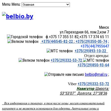
Menu
Menu:
Минск
ул.Переходная 66, пом.2,ком 7
ф.+375 17 355 51 82,+375 17 374 65 11
+375(44)545-82-22
;
+375(29)350-05-74
;
+375(44)7955647
+375(29)893-10-22
Отдел аренды:
+375(29)332-53-72
+375(29)850-93-64
belbio@mail.ru
;
+375(29)332-53-72
Viber
Навигатор
Широта:
53°53'07" Долгота: 27°38'36
Вся информация о товарах, в том числе цены, носит ознакомительный
характер и не является основанием для оферты. Актуальные цены и