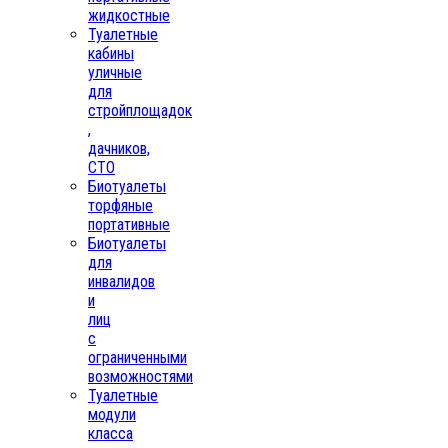
жидкостные
Туалетные
кабины
уличные
для
стройплощадок
,
дачников,
СТО
Биотуалеты
торфяные
портативные
Биотуалеты
для
инвалидов
и
лиц
с
ограниченными
возможностями
Туалетные
модули
класса