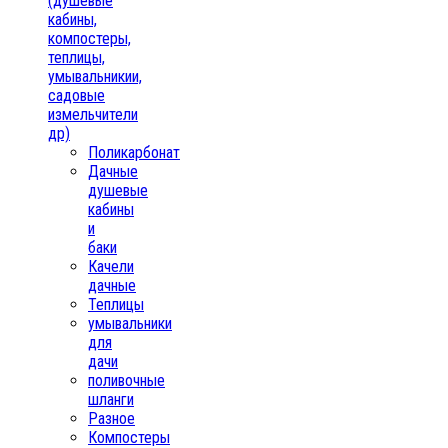
(душевые
кабины,
компостеры,
теплицы,
умывальникии,
садовые
измельчители
др)
Поликарбонат
Дачные
душевые
кабины
и
баки
Качели
дачные
Теплицы
умывальники
для
дачи
поливочные
шланги
Разное
Компостеры