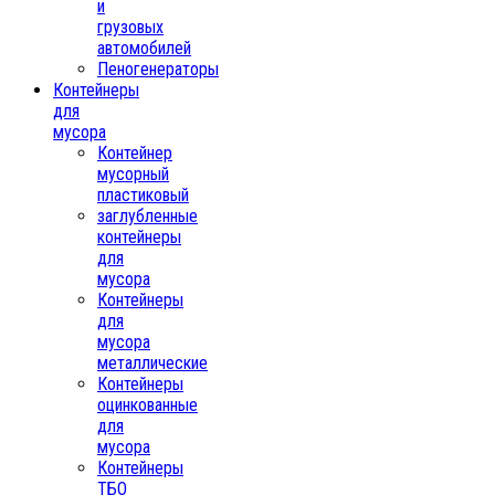
и
грузовых
автомобилей
Пеногенераторы
Контейнеры
для
мусора
Контейнер
мусорный
пластиковый
заглубленные
контейнеры
для
мусора
Контейнеры
для
мусора
металлические
Контейнеры
оцинкованные
для
мусора
Контейнеры
ТБО