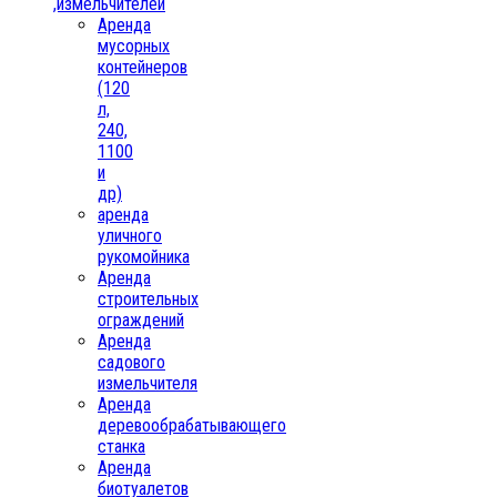
,измельчителей
Аренда
мусорных
контейнеров
(120
л,
240,
1100
и
др)
аренда
уличного
рукомойника
Аренда
строительных
ограждений
Аренда
садового
измельчителя
Аренда
деревообрабатывающего
станка
Аренда
биотуалетов