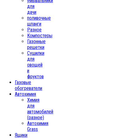
умывальники
для
дачи
поливочные
шланги
Разное
Компостеры
Газонные
решетки
Сушилки
для
овощей
и
фруктов
Газовые
обогреватели
Автохимия
Химия
для
автомобилей
(разное)
Автохимия
Grass
Ящики