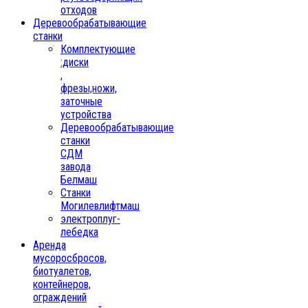
отходов
Деревообрабатывающие
станки
Комплектующие
:диски
,
фрезы,ножи,
заточные
устройства
Деревообрабатывающие
станки
СДМ
завода
Белмаш
Станки
Могилевлифтмаш
электроплуг-
лебедка
Аренда
мусоросбросов,
биотуалетов,
контейнеров,
ограждений