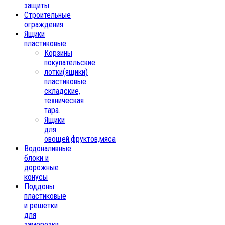
защиты
Строительные
ограждения
Ящики
пластиковые
Корзины
покупательские
лотки(ящики)
пластиковые
складские,
техническая
тара.
Ящики
для
овощей,фруктов,мяса
Водоналивные
блоки и
дорожные
конусы
Поддоны
пластиковые
и решетки
для
заморозки,