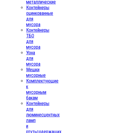
металлические
Контейнеры
оцинкованные
для
мусора
Контейнеры
ТБО
для
мусора
Урна
для
мусора
Мешки
мусорные
Комплектующие
к
мусорным
бакам
Контейнеры
для
люминесцентных
ламп
и
ртутьсодержащих