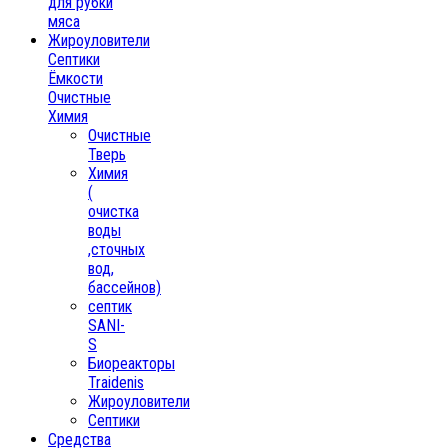
для рубки
мяса
Жироуловители
Септики
Ёмкости
Очистные
Химия
Очистные
Тверь
Химия
(
очистка
воды
,сточных
вод,
бассейнов)
септик
SANI-
S
Биореакторы
Traidenis
Жироуловители
Септики
Средства