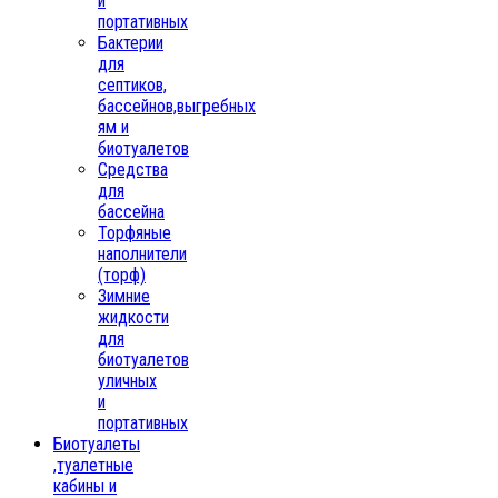
и
портативных
Бактерии
для
септиков,
бассейнов,выгребных
ям и
биотуалетов
Средства
для
бассейна
Торфяные
наполнители
(торф)
Зимние
жидкости
для
биотуалетов
уличных
и
портативных
Биотуалеты
,туалетные
кабины и