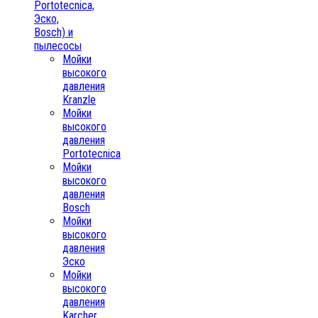
Portotecnica,
Эско,
Bosch) и
пылесосы
Мойки
высокого
давления
Kranzle
Мойки
высокого
давления
Portotecnica
Мойки
высокого
давления
Bosch
Мойки
высокого
давления
Эско
Мойки
высокого
давления
Karcher