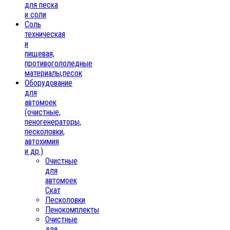
для песка
и соли
Соль
техническая
и
пищевая,
противогололедные
материалы,песок
Oборудование
для
автомоек
(очистные,
пеногенераторы,
песколовки,
автохимия
и др.)
Очистные
для
автомоек
Скат
Песколовки
Пенокомплекты
Очистные
для