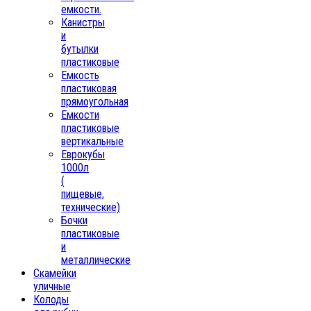
емкости.
Канистры
и
бутылки
пластиковые
Емкость
пластиковая
прямоугольная
Емкости
пластиковые
вертикальные
Еврокубы
1000л
(
пищевые,
технические)
Бочки
пластиковые
и
металлические
Скамейки
уличные
Колоды