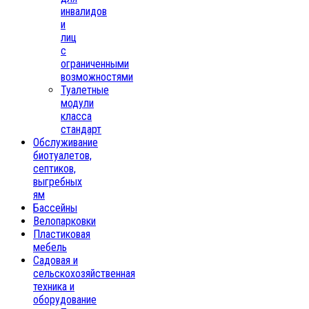
инвалидов
и
лиц
с
ограниченными
возможностями
Туалетные
модули
класса
стандарт
Обслуживание
биотуалетов,
септиков,
выгребных
ям
Бассейны
Велопарковки
Пластиковая
мебель
Садовая и
сельскохозяйственная
техника и
оборудование