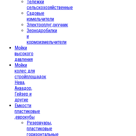
Тележки
сельскохозяйственные
Садовые
измельчители
Электроплуг,окучник
Зернодробилки
и
кормоизмельчители
Мойки
высокого
давления
Мойки
колес для
стройплощадок
Нева,
Аквадор,
Гейзер и
другие
Емкости
пластиковые
,еврокубы
Резервуары,
пластиковые
горизонтальные