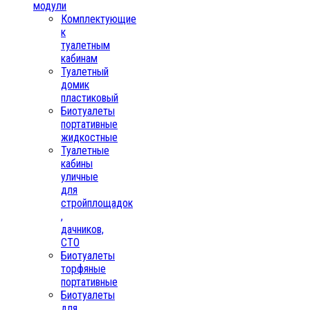
модули
Комплектующие
к
туалетным
кабинам
Туалетный
домик
пластиковый
Биотуалеты
портативные
жидкостные
Туалетные
кабины
уличные
для
стройплощадок
,
дачников,
СТО
Биотуалеты
торфяные
портативные
Биотуалеты
для