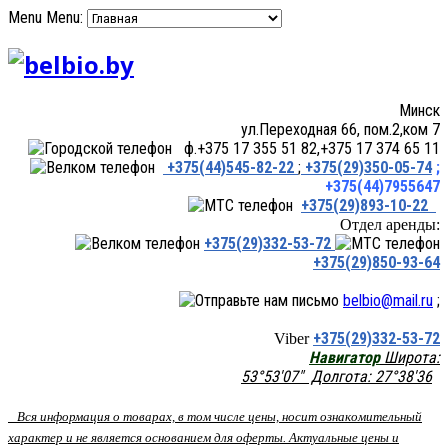
Menu
Menu:
Минск
ул.Переходная 66, пом.2,ком 7
ф.+375 17 355 51 82,+375 17 374 65 11
+375(44)545-82-22
;
+375(29)350-05-74
;
+375(44)7955647
+375(29)893-10-22
Отдел аренды:
+375(29)332-53-72
+375(29)850-93-64
belbio@mail.ru
;
+375(29)332-53-72
Viber
Навигатор
Широта:
53°53'07" Долгота: 27°38'36
Вся информация о товарах, в том числе цены, носит ознакомительный
характер и не является основанием для оферты. Актуальные цены и