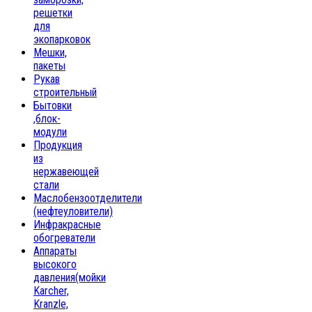
решетки
для
экопарковок
Мешки,
пакеты
Рукав
строительный
Бытовки
,блок-
модули
Продукция
из
нержавеющей
стали
Маслобензоотделители
(нефтеуловители)
Инфракрасные
обогреватели
Аппараты
высокого
давления(мойки
Karcher,
Kranzle,