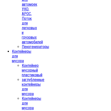
автомоек
УКО,
АРОС,
Поток
для
легковых
и
грузовых
автомобилей
Пеногенераторы
Контейнеры
для
мусора
Контейнер
мусорный
пластиковый
заглубленные
контейнеры
для
мусора
Контейнеры
для
мусора