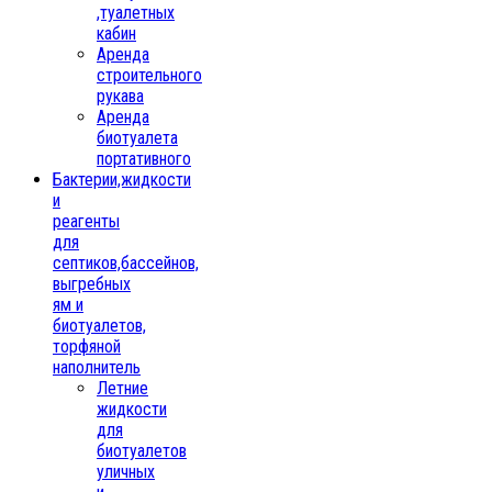
,туалетных
кабин
Аренда
строительного
рукава
Аренда
биотуалета
портативного
Бактерии,жидкости
и
реагенты
для
септиков,бассейнов,
выгребных
ям и
биотуалетов,
торфяной
наполнитель
Летние
жидкости
для
биотуалетов
уличных