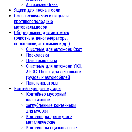
Автохимия Grass
Ящики для песка и соли
Соль техническая и пищевая,
противогололедные
материалы,песок
Oборудование для автомоек
(очистные, пеногенераторы,
песколовки, автохимия и др.)
Очистные для автомоек Скат
Песколовки
Пенокомплекты
Очистные для автомоек УКО,
АРОС, Поток для легковых и
грузовых автомобилей
Пеногенераторы
Контейнеры для мусора
Контейнер мусорный
пластиковый
заглубленные контейнеры
для мусора
Контейнеры для мусора
металлические
Контейнеры оцинкованные