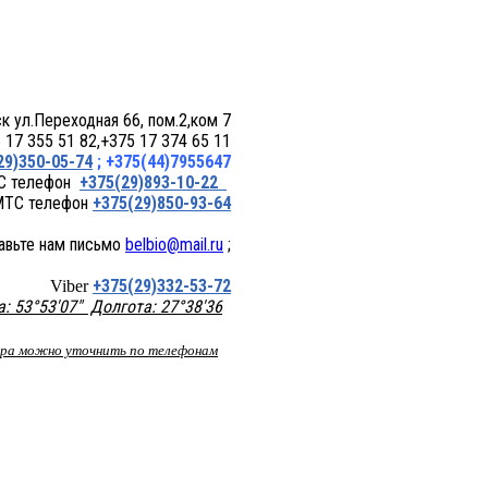
 пом.2,ком 7
17 355 51 82,+375 17 374 65 11
29)350-05-74
; +375(44)7955647
+375(29)893-10-22
+375(29)850-93-64
belbio@mail.ru
;
+375(29)332-53-72
Viber
 53°53'07" Долгота: 27°38'36
вара можно уточнить по телефонам