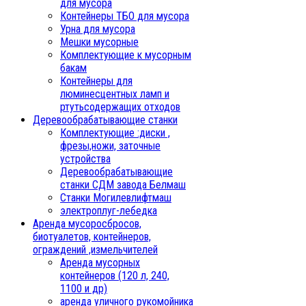
для мусора
Контейнеры ТБО для мусора
Урна для мусора
Мешки мусорные
Комплектующие к мусорным
бакам
Контейнеры для
люминесцентных ламп и
ртутьсодержащих отходов
Деревообрабатывающие станки
Комплектующие :диски ,
фрезы,ножи, заточные
устройства
Деревообрабатывающие
станки СДМ завода Белмаш
Станки Могилевлифтмаш
электроплуг-лебедка
Аренда мусоросбросов,
биотуалетов, контейнеров,
ограждений ,измельчителей
Аренда мусорных
контейнеров (120 л, 240,
1100 и др)
аренда уличного рукомойника