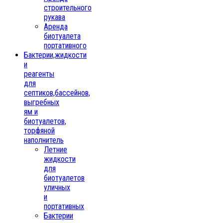
строительного
рукава
Аренда
биотуалета
портативного
Бактерии,жидкости
и
реагенты
для
септиков,бассейнов,
выгребных
ям и
биотуалетов,
торфяной
наполнитель
Летние
жидкости
для
биотуалетов
уличных
и
портативных
Бактерии