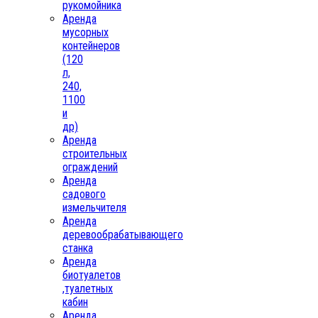
рукомойника
Аренда
мусорных
контейнеров
(120
л,
240,
1100
и
др)
Аренда
строительных
ограждений
Аренда
садового
измельчителя
Аренда
деревообрабатывающего
станка
Аренда
биотуалетов
,туалетных
кабин
Аренда