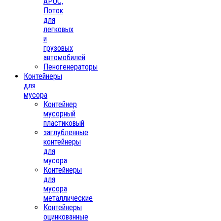
АРОС,
Поток
для
легковых
и
грузовых
автомобилей
Пеногенераторы
Контейнеры
для
мусора
Контейнер
мусорный
пластиковый
заглубленные
контейнеры
для
мусора
Контейнеры
для
мусора
металлические
Контейнеры
оцинкованные