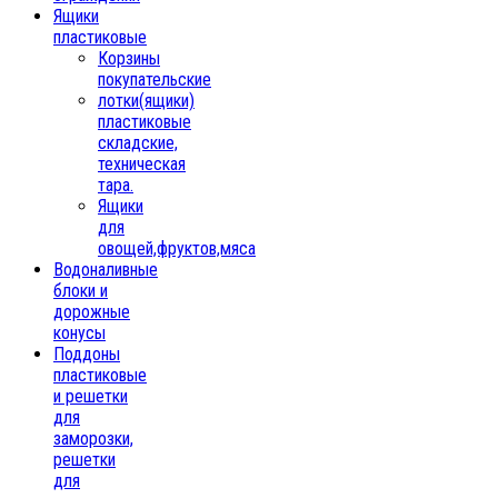
Ящики
пластиковые
Корзины
покупательские
лотки(ящики)
пластиковые
складские,
техническая
тара.
Ящики
для
овощей,фруктов,мяса
Водоналивные
блоки и
дорожные
конусы
Поддоны
пластиковые
и решетки
для
заморозки,
решетки
для