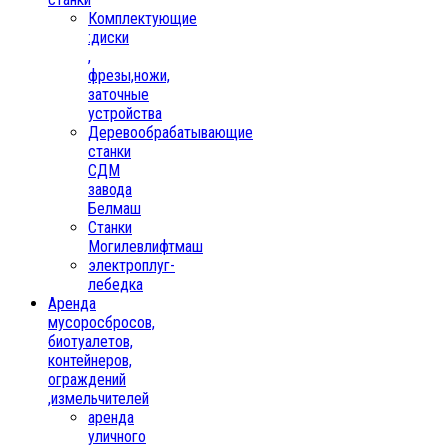
Комплектующие
:диски
,
фрезы,ножи,
заточные
устройства
Деревообрабатывающие
станки
СДМ
завода
Белмаш
Станки
Могилевлифтмаш
электроплуг-
лебедка
Аренда
мусоросбросов,
биотуалетов,
контейнеров,
ограждений
,измельчителей
аренда
уличного