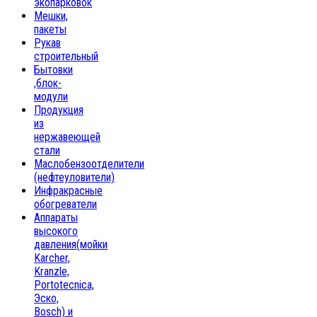
экопарковок
Мешки,
пакеты
Рукав
строительный
Бытовки
,блок-
модули
Продукция
из
нержавеющей
стали
Маслобензоотделители
(нефтеуловители)
Инфракрасные
обогреватели
Аппараты
высокого
давления(мойки
Karcher,
Kranzle,
Portotecnica,
Эско,
Bosch) и