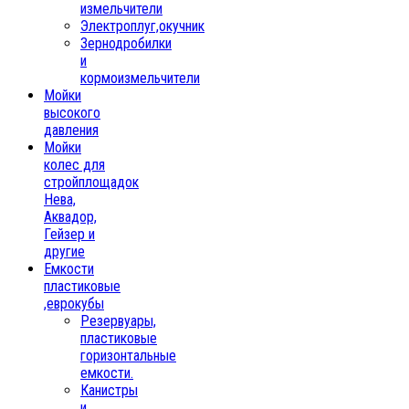
измельчители
Электроплуг,окучник
Зернодробилки
и
кормоизмельчители
Мойки
высокого
давления
Мойки
колес для
стройплощадок
Нева,
Аквадор,
Гейзер и
другие
Емкости
пластиковые
,еврокубы
Резервуары,
пластиковые
горизонтальные
емкости.
Канистры
и