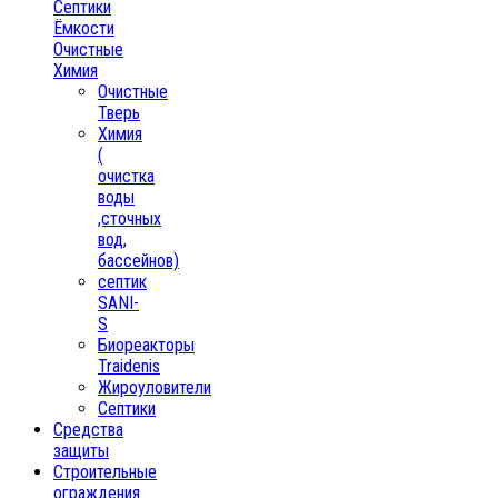
Септики
Ёмкости
Очистные
Химия
Очистные
Тверь
Химия
(
очистка
воды
,сточных
вод,
бассейнов)
септик
SANI-
S
Биореакторы
Traidenis
Жироуловители
Септики
Средства
защиты
Строительные
ограждения