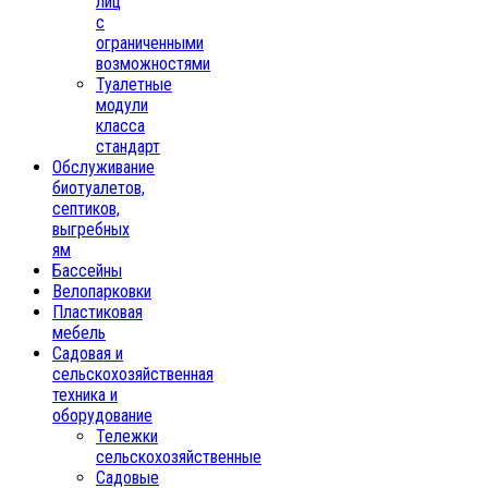
лиц
с
ограниченными
возможностями
Туалетные
модули
класса
стандарт
Обслуживание
биотуалетов,
септиков,
выгребных
ям
Бассейны
Велопарковки
Пластиковая
мебель
Садовая и
сельскохозяйственная
техника и
оборудование
Тележки
сельскохозяйственные
Садовые