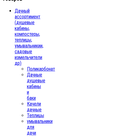
Дачный
ассортимент
(душевые
кабины,
компостеры,
теплицы,
умывальникии,
садовые
измельчители
др)
Поликарбонат
Дачные
душевые
кабины
и
баки
Качели
дачные
Теплицы
умывальники
для
дачи