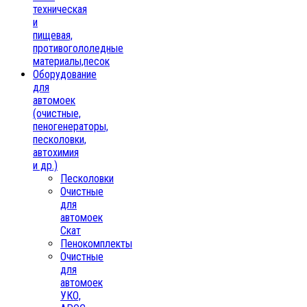
техническая
и
пищевая,
противогололедные
материалы,песок
Oборудование
для
автомоек
(очистные,
пеногенераторы,
песколовки,
автохимия
и др.)
Песколовки
Очистные
для
автомоек
Скат
Пенокомплекты
Очистные
для
автомоек
УКО,