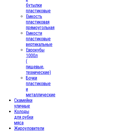
бутылки
пластиковые
Емкость
пластиковая
прямоугольная
Емкости
пластиковые
вертикальные
Еврокубы
1000л
(
пищевые,
технические)
Бочки
пластиковые
и
металлические
Скамейки
уличные
Колоды
для рубки
мяса
Жироуловители