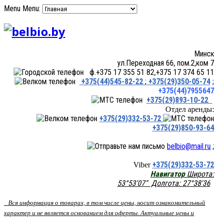
Menu
Menu:
Минск
ул.Переходная 66, пом.2,ком 7
ф.+375 17 355 51 82,+375 17 374 65 11
+375(44)545-82-22
;
+375(29)350-05-74
;
+375(44)7955647
+375(29)893-10-22
Отдел аренды:
+375(29)332-53-72
+375(29)850-93-64
belbio@mail.ru
;
+375(29)332-53-72
Viber
Навигатор
Широта:
53°53'07" Долгота: 27°38'36
Вся информация о товарах, в том числе цены, носит ознакомительный
характер и не является основанием для оферты. Актуальные цены и