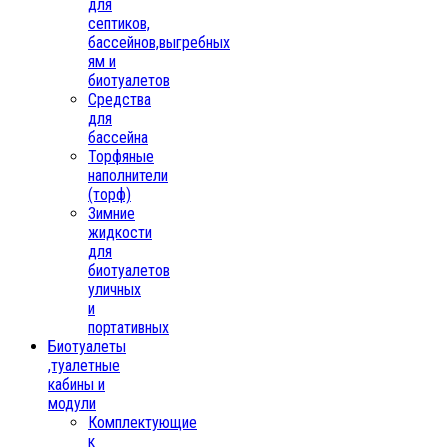
для
септиков,
бассейнов,выгребных
ям и
биотуалетов
Средства
для
бассейна
Торфяные
наполнители
(торф)
Зимние
жидкости
для
биотуалетов
уличных
и
портативных
Биотуалеты
,туалетные
кабины и
модули
Комплектующие
к