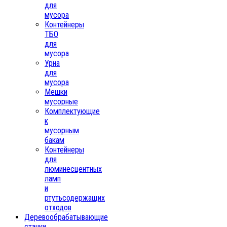
для
мусора
Контейнеры
ТБО
для
мусора
Урна
для
мусора
Мешки
мусорные
Комплектующие
к
мусорным
бакам
Контейнеры
для
люминесцентных
ламп
и
ртутьсодержащих
отходов
Деревообрабатывающие
станки