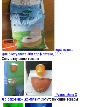
торф питеко
для биотуалета 38л
торф питеко, 38 л
Сопутствующие товары
Рукомойник 3
л с раковиной ,комплект
Сопутствующие товары