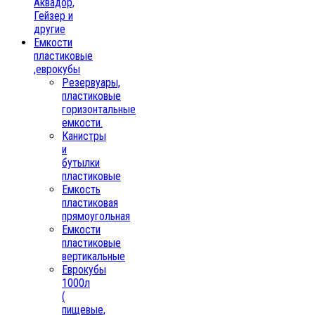
Аквадор,
Гейзер и
другие
Емкости
пластиковые
,еврокубы
Резервуары,
пластиковые
горизонтальные
емкости.
Канистры
и
бутылки
пластиковые
Емкость
пластиковая
прямоугольная
Емкости
пластиковые
вертикальные
Еврокубы
1000л
(
пищевые,