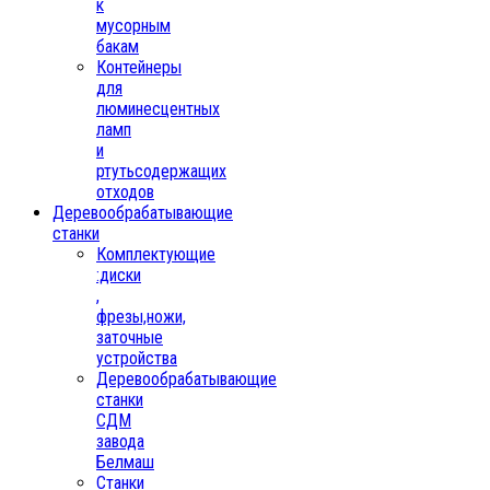
к
мусорным
бакам
Контейнеры
для
люминесцентных
ламп
и
ртутьсодержащих
отходов
Деревообрабатывающие
станки
Комплектующие
:диски
,
фрезы,ножи,
заточные
устройства
Деревообрабатывающие
станки
СДМ
завода
Белмаш
Станки