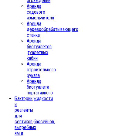
ограждений
Аренда
садового
измельчителя
Аренда
деревообрабатывающего
станка
Аренда
биотуалетов
,туалетных
кабин
Аренда
строительного
рукава
Аренда
биотуалета
портативного
Бактерии,жидкости
и
реагенты
для
септиков,бассейнов,
выгребных
ям и