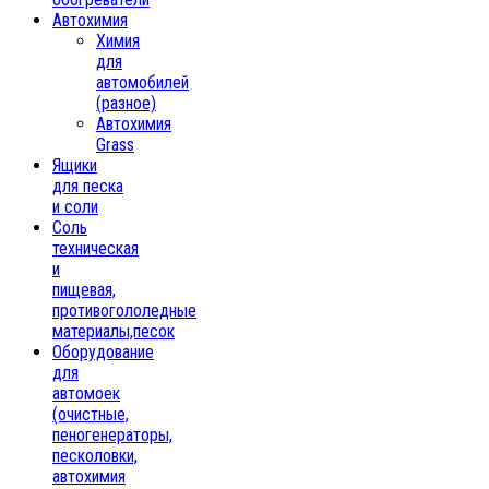
Автохимия
Химия
для
автомобилей
(разное)
Автохимия
Grass
Ящики
для песка
и соли
Соль
техническая
и
пищевая,
противогололедные
материалы,песок
Oборудование
для
автомоек
(очистные,
пеногенераторы,
песколовки,
автохимия