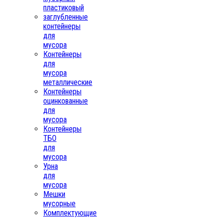
пластиковый
заглубленные
контейнеры
для
мусора
Контейнеры
для
мусора
металлические
Контейнеры
оцинкованные
для
мусора
Контейнеры
ТБО
для
мусора
Урна
для
мусора
Мешки
мусорные
Комплектующие