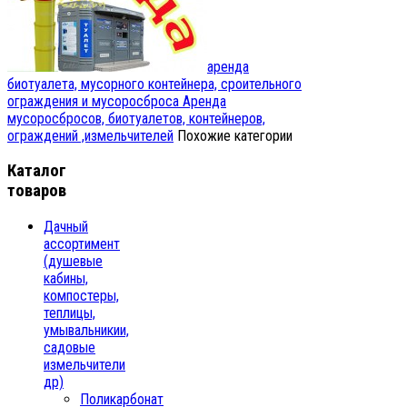
аренда
биотуалета, мусорного контейнера, сроительного
ограждения и мусоросброса
Аренда
мусоросбросов, биотуалетов, контейнеров,
ограждений ,измельчителей
Похожие категории
Каталог
товаров
Дачный
ассортимент
(душевые
кабины,
компостеры,
теплицы,
умывальникии,
садовые
измельчители
др)
Поликарбонат