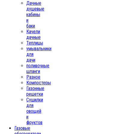
Дачные
душевые
кабины
и
баки
Качели
дачные
Теплицы
умывальники
для
дачи
поливочные
шланги
Разное
Компостеры
Газонные
решетки
Сушилки
для
овощей
и
фруктов
Газовые
обогреватели