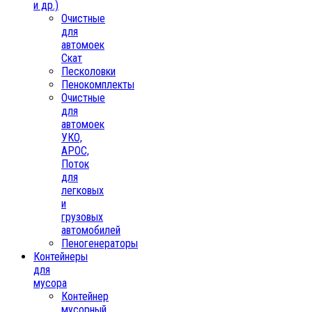
и др.)
Очистные
для
автомоек
Скат
Песколовки
Пенокомплекты
Очистные
для
автомоек
УКО,
АРОС,
Поток
для
легковых
и
грузовых
автомобилей
Пеногенераторы
Контейнеры
для
мусора
Контейнер
мусорный