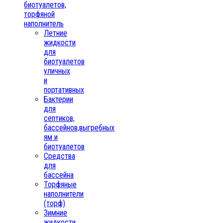
биотуалетов,
торфяной
наполнитель
Летние
жидкости
для
биотуалетов
уличных
и
портативных
Бактерии
для
септиков,
бассейнов,выгребных
ям и
биотуалетов
Средства
для
бассейна
Торфяные
наполнители
(торф)
Зимние
жидкости