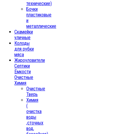
технические)
Бочки
пластиковые
и
металлические
Скамейки
уличные
Колоды
для рубки
мяса
Жироуловители
Септики
Ёмкости
Очистные
Химия
Очистные
Тверь
Химия
(
очистка
воды
,сточных
вод,