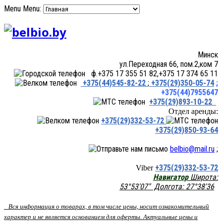
Menu
Menu:
Минск
ул.Переходная 66, пом.2,ком 7
ф.+375 17 355 51 82,+375 17 374 65 11
+375(44)545-82-22
;
+375(29)350-05-74
;
+375(44)7955647
+375(29)893-10-22
Отдел аренды:
+375(29)332-53-72
+375(29)850-93-64
belbio@mail.ru
;
+375(29)332-53-72
Viber
Навигатор
Широта:
53°53'07" Долгота: 27°38'36
Вся информация о товарах, в том числе цены, носит ознакомительный
характер и не является основанием для оферты. Актуальные цены и