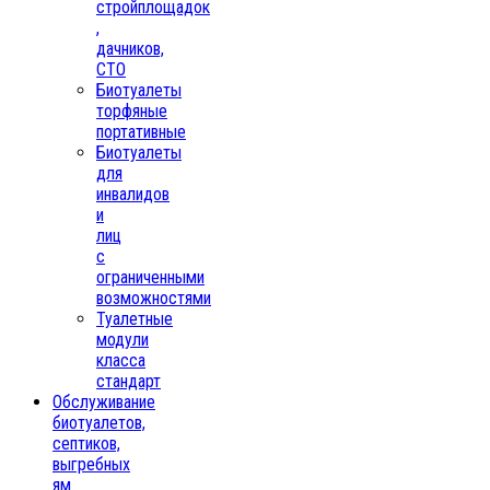
стройплощадок
,
дачников,
СТО
Биотуалеты
торфяные
портативные
Биотуалеты
для
инвалидов
и
лиц
с
ограниченными
возможностями
Туалетные
модули
класса
стандарт
Обслуживание
биотуалетов,
септиков,
выгребных
ям