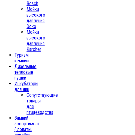
Bosch
Мойки
высокого
давления
Эско
Мойки
высокого
давления
Karcher
Туризм,
кемпинг
Дизельные
тепловые
пушки
Инкубаторы
для яиц
Сопутствующие
товары
для
птицеводства
Зимний
ассортимент
( лопаты,