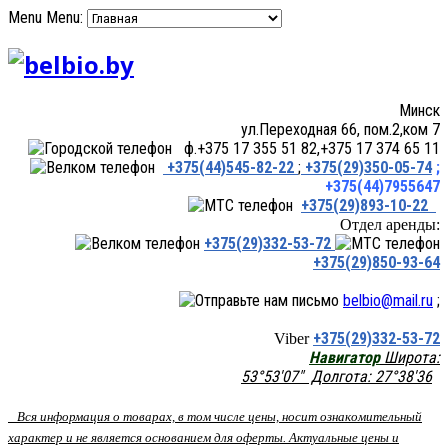
Menu
Menu:
Минск
ул.Переходная 66, пом.2,ком 7
ф.+375 17 355 51 82,+375 17 374 65 11
+375(44)545-82-22
;
+375(29)350-05-74
;
+375(44)7955647
+375(29)893-10-22
Отдел аренды:
+375(29)332-53-72
+375(29)850-93-64
belbio@mail.ru
;
+375(29)332-53-72
Viber
Навигатор
Широта:
53°53'07" Долгота: 27°38'36
Вся информация о товарах, в том числе цены, носит ознакомительный
характер и не является основанием для оферты. Актуальные цены и