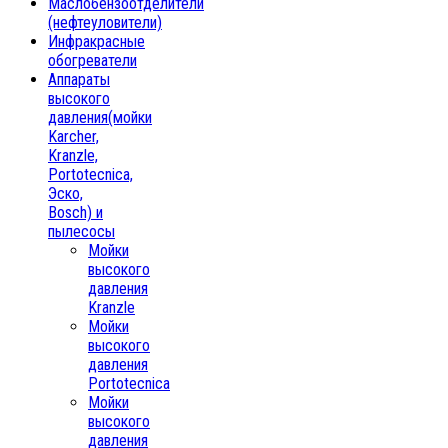
Маслобензоотделители
(нефтеуловители)
Инфракрасные
обогреватели
Аппараты
высокого
давления(мойки
Karcher,
Kranzle,
Portotecnica,
Эско,
Bosch) и
пылесосы
Мойки
высокого
давления
Kranzle
Мойки
высокого
давления
Portotecnica
Мойки
высокого
давления