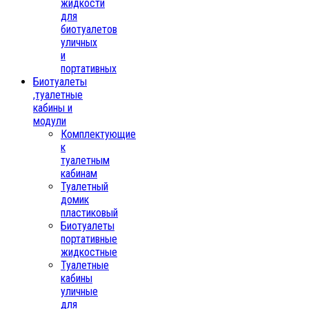
жидкости
для
биотуалетов
уличных
и
портативных
Биотуалеты
,туалетные
кабины и
модули
Комплектующие
к
туалетным
кабинам
Туалетный
домик
пластиковый
Биотуалеты
портативные
жидкостные
Туалетные
кабины
уличные
для