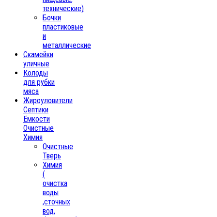
технические)
Бочки
пластиковые
и
металлические
Скамейки
уличные
Колоды
для рубки
мяса
Жироуловители
Септики
Ёмкости
Очистные
Химия
Очистные
Тверь
Химия
(
очистка
воды
,сточных
вод,