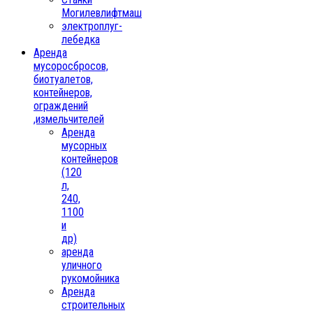
Могилевлифтмаш
электроплуг-
лебедка
Аренда
мусоросбросов,
биотуалетов,
контейнеров,
ограждений
,измельчителей
Аренда
мусорных
контейнеров
(120
л,
240,
1100
и
др)
аренда
уличного
рукомойника
Аренда
строительных