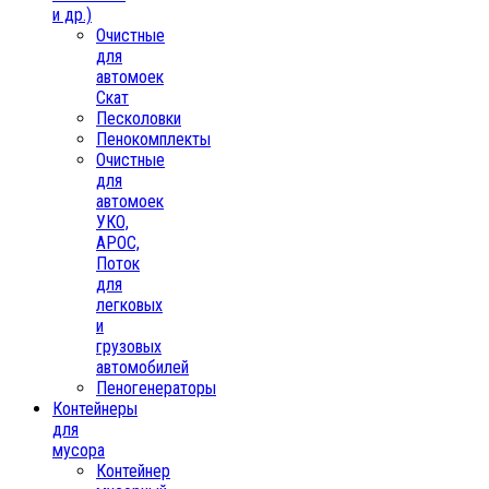
и др.)
Очистные
для
автомоек
Скат
Песколовки
Пенокомплекты
Очистные
для
автомоек
УКО,
АРОС,
Поток
для
легковых
и
грузовых
автомобилей
Пеногенераторы
Контейнеры
для
мусора
Контейнер