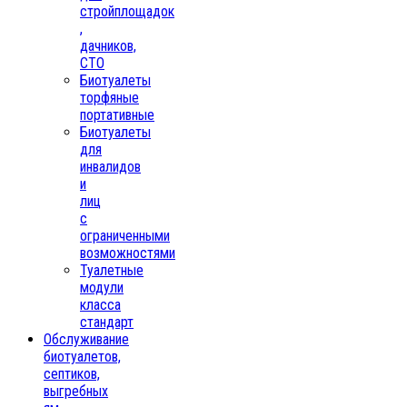
стройплощадок
,
дачников,
СТО
Биотуалеты
торфяные
портативные
Биотуалеты
для
инвалидов
и
лиц
с
ограниченными
возможностями
Туалетные
модули
класса
стандарт
Обслуживание
биотуалетов,
септиков,
выгребных