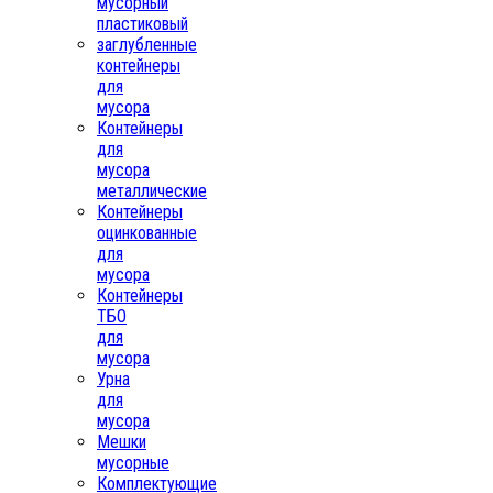
мусорный
пластиковый
заглубленные
контейнеры
для
мусора
Контейнеры
для
мусора
металлические
Контейнеры
оцинкованные
для
мусора
Контейнеры
ТБО
для
мусора
Урна
для
мусора
Мешки
мусорные
Комплектующие