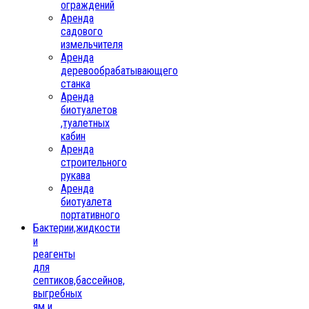
ограждений
Аренда
садового
измельчителя
Аренда
деревообрабатывающего
станка
Аренда
биотуалетов
,туалетных
кабин
Аренда
строительного
рукава
Аренда
биотуалета
портативного
Бактерии,жидкости
и
реагенты
для
септиков,бассейнов,
выгребных
ям и