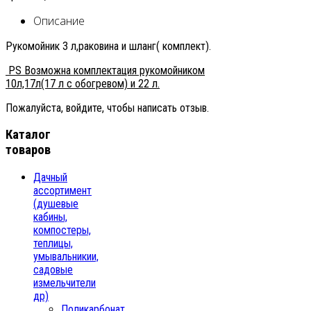
Описание
Рукомойник 3 л,раковина и шланг( комплект).
PS Возможна комплектация рукомойником
10л,17л(17 л с обогревом) и 22 л.
Пожалуйста, войдите, чтобы написать отзыв.
Каталог
товаров
Дачный
ассортимент
(душевые
кабины,
компостеры,
теплицы,
умывальникии,
садовые
измельчители
др)
Поликарбонат