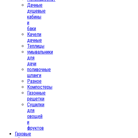
Дачные
душевые
кабины
и
баки
Качели
дачные
Теплицы
умывальники
для
дачи
поливочные
шланги
Разное
Компостеры
Газонные
решетки
Сушилки
для
овощей
и
фруктов
Газовые