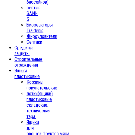
бассейнов)
септик
SANI-
S
Биореакторы
Traidenis
Жироуловители
Септики
Средства
защиты
Строительные
ограждения
Ящики
пластиковые
Корзины
покупательские
лотки(ящики)
пластиковые
складские,
техническая
тара.
Ящики
для
овощей,фруктов,мяса