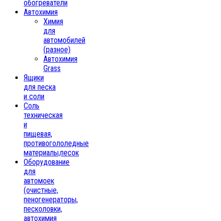
обогреватели
Автохимия
Химия
для
автомобилей
(разное)
Автохимия
Grass
Ящики
для песка
и соли
Соль
техническая
и
пищевая,
противогололедные
материалы,песок
Oборудование
для
автомоек
(очистные,
пеногенераторы,
песколовки,
автохимия