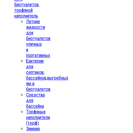
биотуалетов,
торфяной
наполнитель
Летние
жидкости
для
биотуалетов
уличных
и
портативных
Бактерии
для
септиков,
бассейнов,выгребных
ям и
биотуалетов
Средства
для
бассейна
Торфяные
наполнители
(торф)
Зимние