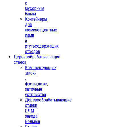
к
мусорным
бакам
Контейнеры
для
люминесцентных
ламп
и
ртутьсодержащих
отходов
Деревообрабатывающие
станки
Комплектующие
:диски
,
фрезы,ножи,
заточные
устройства
Деревообрабатывающие
станки
СДМ
завода
Белмаш
Станки