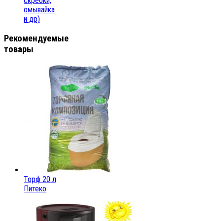
скребки,
омывайка
и др)
Рекомендуемые
товары
Торф 20 л
Питеко