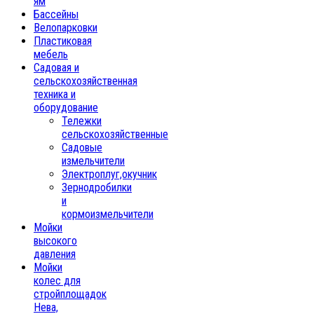
ям
Бассейны
Велопарковки
Пластиковая
мебель
Садовая и
сельскохозяйственная
техника и
оборудование
Тележки
сельскохозяйственные
Садовые
измельчители
Электроплуг,окучник
Зернодробилки
и
кормоизмельчители
Мойки
высокого
давления
Мойки
колес для
стройплощадок
Нева,