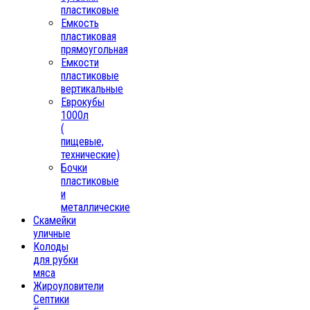
пластиковые
Емкость
пластиковая
прямоугольная
Емкости
пластиковые
вертикальные
Еврокубы
1000л
(
пищевые,
технические)
Бочки
пластиковые
и
металлические
Скамейки
уличные
Колоды
для рубки
мяса
Жироуловители
Септики