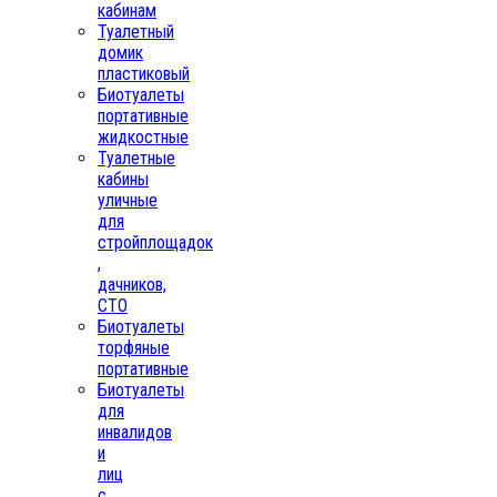
кабинам
Туалетный
домик
пластиковый
Биотуалеты
портативные
жидкостные
Туалетные
кабины
уличные
для
стройплощадок
,
дачников,
СТО
Биотуалеты
торфяные
портативные
Биотуалеты
для
инвалидов
и
лиц
с