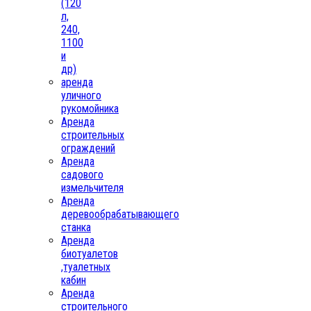
(120
л,
240,
1100
и
др)
аренда
уличного
рукомойника
Аренда
строительных
ограждений
Аренда
садового
измельчителя
Аренда
деревообрабатывающего
станка
Аренда
биотуалетов
,туалетных
кабин
Аренда
строительного