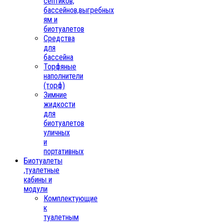
септиков,
бассейнов,выгребных
ям и
биотуалетов
Средства
для
бассейна
Торфяные
наполнители
(торф)
Зимние
жидкости
для
биотуалетов
уличных
и
портативных
Биотуалеты
,туалетные
кабины и
модули
Комплектующие
к
туалетным