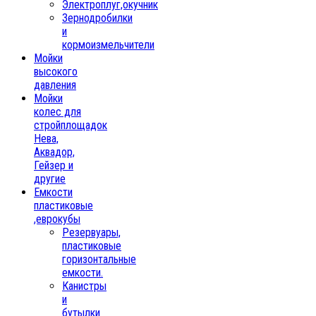
Электроплуг,окучник
Зернодробилки
и
кормоизмельчители
Мойки
высокого
давления
Мойки
колес для
стройплощадок
Нева,
Аквадор,
Гейзер и
другие
Емкости
пластиковые
,еврокубы
Резервуары,
пластиковые
горизонтальные
емкости.
Канистры
и
бутылки