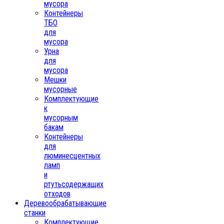
мусора
Контейнеры
ТБО
для
мусора
Урна
для
мусора
Мешки
мусорные
Комплектующие
к
мусорным
бакам
Контейнеры
для
люминесцентных
ламп
и
ртутьсодержащих
отходов
Деревообрабатывающие
станки
Комплектующие