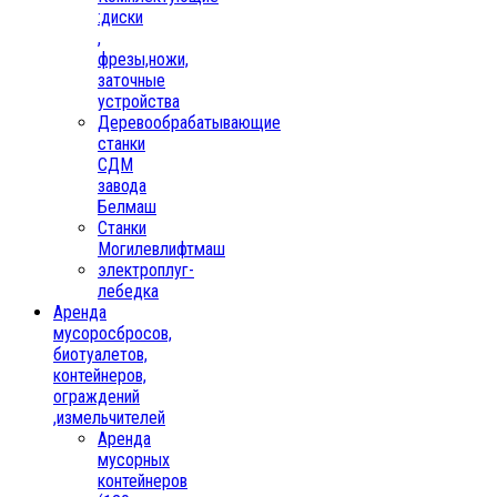
:диски
,
фрезы,ножи,
заточные
устройства
Деревообрабатывающие
станки
СДМ
завода
Белмаш
Станки
Могилевлифтмаш
электроплуг-
лебедка
Аренда
мусоросбросов,
биотуалетов,
контейнеров,
ограждений
,измельчителей
Аренда
мусорных
контейнеров