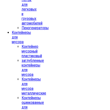
для
легковых
и
грузовых
автомобилей
Пеногенераторы
Контейнеры
для
мусора
Контейнер
мусорный
пластиковый
заглубленные
контейнеры
для
мусора
Контейнеры
для
мусора
металлические
Контейнеры
оцинкованные
для