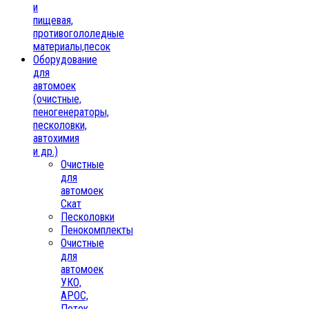
и
пищевая,
противогололедные
материалы,песок
Oборудование
для
автомоек
(очистные,
пеногенераторы,
песколовки,
автохимия
и др.)
Очистные
для
автомоек
Скат
Песколовки
Пенокомплекты
Очистные
для
автомоек
УКО,
АРОС,
Поток