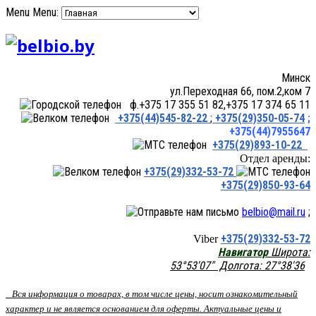
Menu
Menu:
Минск
ул.Переходная 66, пом.2,ком 7
ф.+375 17 355 51 82,+375 17 374 65 11
+375(44)545-82-22
;
+375(29)350-05-74
;
+375(44)7955647
+375(29)893-10-22
Отдел аренды:
+375(29)332-53-72
+375(29)850-93-64
belbio@mail.ru
;
+375(29)332-53-72
Viber
Навигатор
Широта:
53°53'07" Долгота: 27°38'36
Вся информация о товарах, в том числе цены, носит ознакомительный
характер и не является основанием для оферты. Актуальные цены и