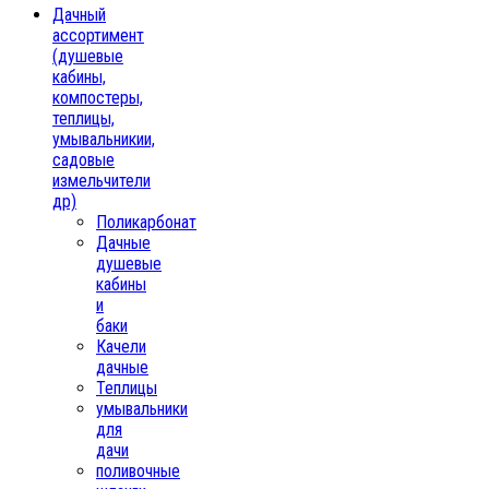
Дачный
ассортимент
(душевые
кабины,
компостеры,
теплицы,
умывальникии,
садовые
измельчители
др)
Поликарбонат
Дачные
душевые
кабины
и
баки
Качели
дачные
Теплицы
умывальники
для
дачи
поливочные