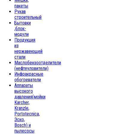
Мешки,
пакеты
Рукав
строительный
Бытовки
,блок-
модули
Продукция
из
нержавеющей
стали
Маслобензоотделители
(нефтеуловители)
Инфракрасные
обогреватели
Аппараты
высокого
давления(мойки
Karcher,
Kranzle,
Portotecnica,
Эско,
Bosch) и
пылесосы