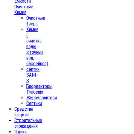
Ёмкости
Очистные
Химия
Очистные
Тверь
Химия
(
очистка
воды
,сточных
вод,
бассейнов)
септик
SANI-
S
Биореакторы
Traidenis
Жироуловители
Септики
Средства
защиты
Строительные
ограждения
Ящики