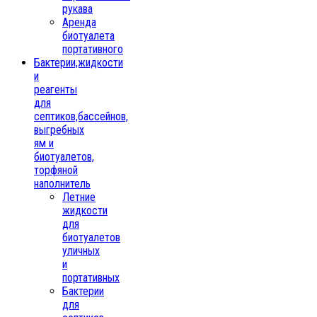
рукава
Аренда
биотуалета
портативного
Бактерии,жидкости
и
реагенты
для
септиков,бассейнов,
выгребных
ям и
биотуалетов,
торфяной
наполнитель
Летние
жидкости
для
биотуалетов
уличных
и
портативных
Бактерии
для