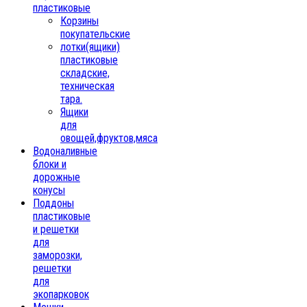
пластиковые
Корзины
покупательские
лотки(ящики)
пластиковые
складские,
техническая
тара.
Ящики
для
овощей,фруктов,мяса
Водоналивные
блоки и
дорожные
конусы
Поддоны
пластиковые
и решетки
для
заморозки,
решетки
для
экопарковок