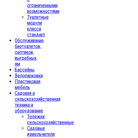
ограниченными
возможностями
Туалетные
модули
класса
стандарт
Обслуживание
биотуалетов,
септиков,
выгребных
ям
Бассейны
Велопарковки
Пластиковая
мебель
Садовая и
сельскохозяйственная
техника и
оборудование
Тележки
сельскохозяйственные
Садовые
измельчители