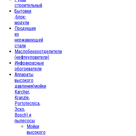
строительный
Бытовки
,блок-
модули
Продукция
из
нержавеющей
стали
Маслобензоотделители
(нефтеуловители)
Инфракрасные
обогреватели
Аппараты
высокого
давления(мойки
Karcher,
Kranzle,
Portotecnica,
Эско,
Bosch) и
пылесосы
Мойки
высокого