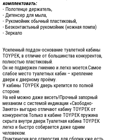
комплектовать:
- Полотенце держатель,
- Дитенсер для мыла,
- Рукомойник обычный пластиковый,
- Безконтактыный рукомойник (ножная помпа)
- Зеркало
Усиленный поддон-основание туалетной кабины
TOYPEK, в отличие от большинства конкурентов,
полностью пластиковый.
Он не подвержен гниению и легко моется.Самое
слабое место туалетных кабин – крепление
двери к дверному проёму.
У кабины TOYPEK дверь крепится по полной
стороне.
На ней можно даже висеть!Прочный запорный
механизм с системой индикации «Свободно-
Занято» выгодно отличают кабину TOYPEK от
конкурентов.Только в кабине TOYPEK пружина
скрыта внутри двери.Туалетная кабина TOYPEK
легко и быстро собирается даже одним
человеком.
Практически все отверстия для сборки уже есть