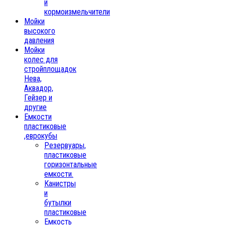
и
кормоизмельчители
Мойки
высокого
давления
Мойки
колес для
стройплощадок
Нева,
Аквадор,
Гейзер и
другие
Емкости
пластиковые
,еврокубы
Резервуары,
пластиковые
горизонтальные
емкости.
Канистры
и
бутылки
пластиковые
Емкость