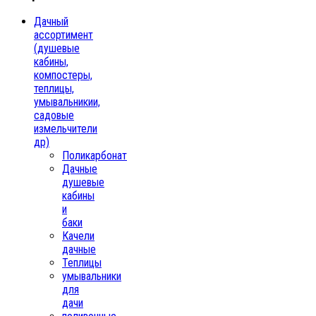
Дачный
ассортимент
(душевые
кабины,
компостеры,
теплицы,
умывальникии,
садовые
измельчители
др)
Поликарбонат
Дачные
душевые
кабины
и
баки
Качели
дачные
Теплицы
умывальники
для
дачи