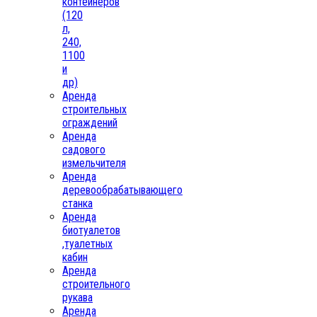
контейнеров
(120
л,
240,
1100
и
др)
Аренда
строительных
ограждений
Аренда
садового
измельчителя
Аренда
деревообрабатывающего
станка
Аренда
биотуалетов
,туалетных
кабин
Аренда
строительного
рукава
Аренда