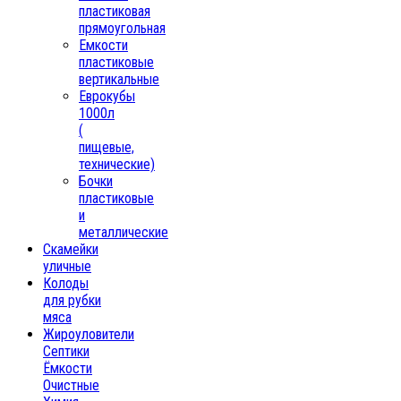
пластиковая
прямоугольная
Емкости
пластиковые
вертикальные
Еврокубы
1000л
(
пищевые,
технические)
Бочки
пластиковые
и
металлические
Скамейки
уличные
Колоды
для рубки
мяса
Жироуловители
Септики
Ёмкости
Очистные