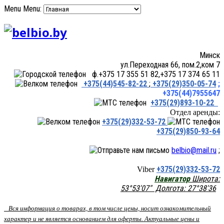
Menu
Menu:
Минск
ул.Переходная 66, пом.2,ком 7
ф.+375 17 355 51 82,+375 17 374 65 11
+375(44)545-82-22
;
+375(29)350-05-74
;
+375(44)7955647
+375(29)893-10-22
Отдел аренды:
+375(29)332-53-72
+375(29)850-93-64
belbio@mail.ru
;
+375(29)332-53-72
Viber
Навигатор
Широта:
53°53'07" Долгота: 27°38'36
Вся информация о товарах, в том числе цены, носит ознакомительный
характер и не является основанием для оферты. Актуальные цены и