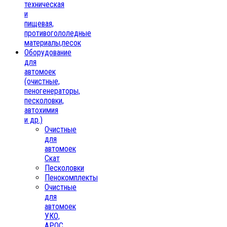
техническая
и
пищевая,
противогололедные
материалы,песок
Oборудование
для
автомоек
(очистные,
пеногенераторы,
песколовки,
автохимия
и др.)
Очистные
для
автомоек
Скат
Песколовки
Пенокомплекты
Очистные
для
автомоек
УКО,
АРОС,