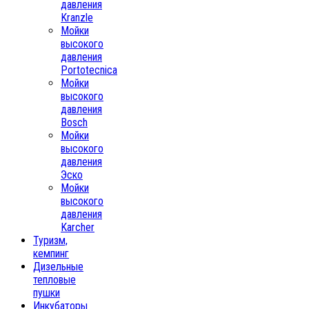
давления
Kranzle
Мойки
высокого
давления
Portotecnica
Мойки
высокого
давления
Bosch
Мойки
высокого
давления
Эско
Мойки
высокого
давления
Karcher
Туризм,
кемпинг
Дизельные
тепловые
пушки
Инкубаторы