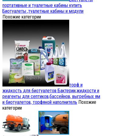
портативные и туалетные кабины купить
Биотуалеты ,туалетные кабины и модули
Похожие категории
торф и
жидкость для биотуалетов
Бактерии,жидкости и
реагенты для септиков,бассейнов, выгребных ям
и биотуалетов, торфяной наполнитель
Похожие
категории