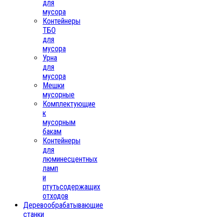
для
мусора
Контейнеры
ТБО
для
мусора
Урна
для
мусора
Мешки
мусорные
Комплектующие
к
мусорным
бакам
Контейнеры
для
люминесцентных
ламп
и
ртутьсодержащих
отходов
Деревообрабатывающие
станки