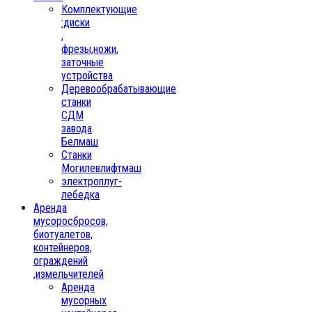
Комплектующие
:диски
,
фрезы,ножи,
заточные
устройства
Деревообрабатывающие
станки
СДМ
завода
Белмаш
Станки
Могилевлифтмаш
электроплуг-
лебедка
Аренда
мусоросбросов,
биотуалетов,
контейнеров,
ограждений
,измельчителей
Аренда
мусорных