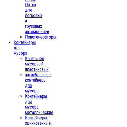
Поток
для
легковых
и
грузовых
автомобилей
Пеногенераторы
Контейнеры
для
мусора
Контейнер
мусорный
пластиковый
заглубленные
контейнеры
для
мусора
Контейнеры
для
мусора
металлические
Контейнеры
оцинкованные