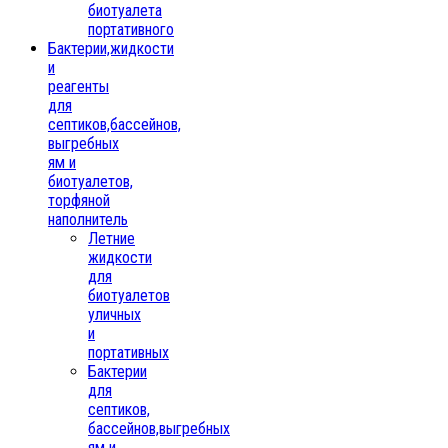
биотуалета
портативного
Бактерии,жидкости
и
реагенты
для
септиков,бассейнов,
выгребных
ям и
биотуалетов,
торфяной
наполнитель
Летние
жидкости
для
биотуалетов
уличных
и
портативных
Бактерии
для
септиков,
бассейнов,выгребных
ям и