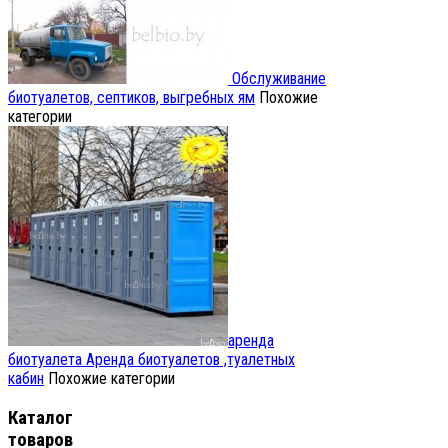
Обслуживание
биотуалетов, септиков, выгребных ям
Похожие
категории
аренда
биотуалета
Аренда биотуалетов ,туалетных
кабин
Похожие категории
Каталог
товаров