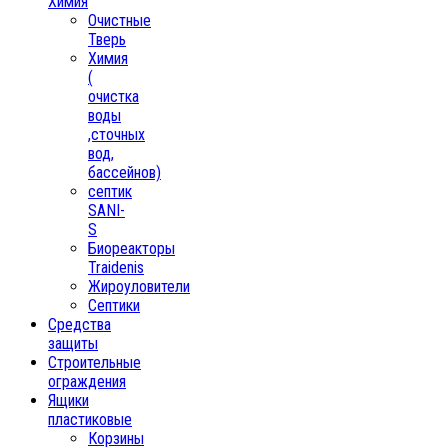
Химия
Очистные
Тверь
Химия
(
очистка
воды
,сточных
вод,
бассейнов)
септик
SANI-
S
Биореакторы
Traidenis
Жироуловители
Септики
Средства
защиты
Строительные
ограждения
Ящики
пластиковые
Корзины