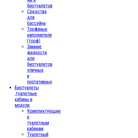
биотуалетов
Средства
для
бассейна
Торфяные
наполнители
(торф)
Зимние
жидкости
для
биотуалетов
уличных
и
портативных
Биотуалеты
,туалетные
кабины и
модули
Комплектующие
к
туалетным
кабинам
Туалетный