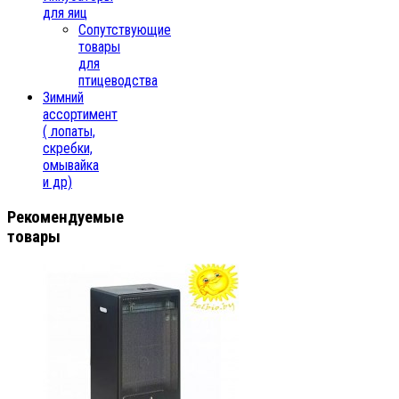
для яиц
Сопутствующие
товары
для
птицеводства
Зимний
ассортимент
( лопаты,
скребки,
омывайка
и др)
Рекомендуемые
товары