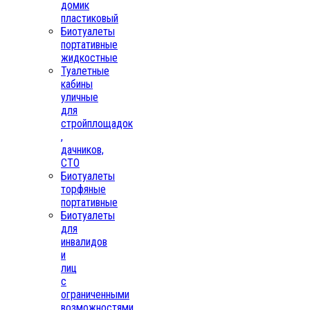
домик
пластиковый
Биотуалеты
портативные
жидкостные
Туалетные
кабины
уличные
для
стройплощадок
,
дачников,
СТО
Биотуалеты
торфяные
портативные
Биотуалеты
для
инвалидов
и
лиц
с
ограниченными
возможностями