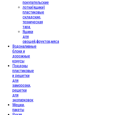
покупательские
лотки(ящики)
пластиковые
складские,
техническая
тара.
Ящики
для
овощей,фруктов,мяса
Водоналивные
блоки и
дорожные
конусы
Поддоны
пластиковые
и решетки
для
заморозки,
решетки
для
экопарковок
Мешки,
пакеты
Рукав