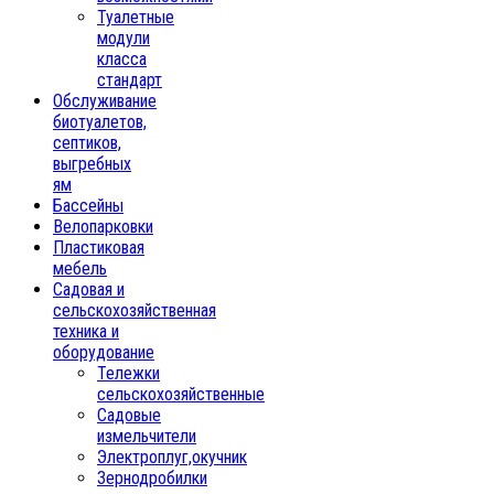
Туалетные
модули
класса
стандарт
Обслуживание
биотуалетов,
септиков,
выгребных
ям
Бассейны
Велопарковки
Пластиковая
мебель
Садовая и
сельскохозяйственная
техника и
оборудование
Тележки
сельскохозяйственные
Садовые
измельчители
Электроплуг,окучник
Зернодробилки