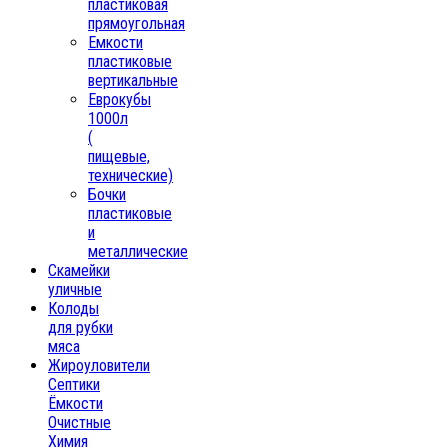
пластиковая
прямоугольная
Емкости
пластиковые
вертикальные
Еврокубы
1000л
(
пищевые,
технические)
Бочки
пластиковые
и
металлические
Скамейки
уличные
Колоды
для рубки
мяса
Жироуловители
Септики
Ёмкости
Очистные
Химия