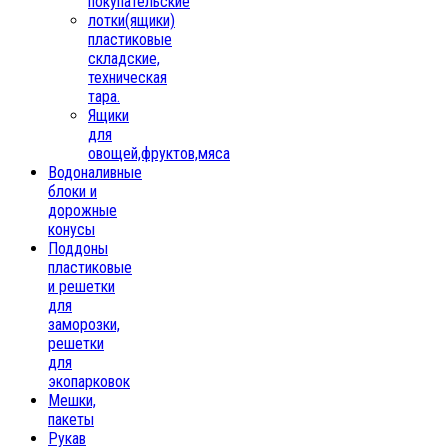
покупательские
лотки(ящики)
пластиковые
складские,
техническая
тара.
Ящики
для
овощей,фруктов,мяса
Водоналивные
блоки и
дорожные
конусы
Поддоны
пластиковые
и решетки
для
заморозки,
решетки
для
экопарковок
Мешки,
пакеты
Рукав