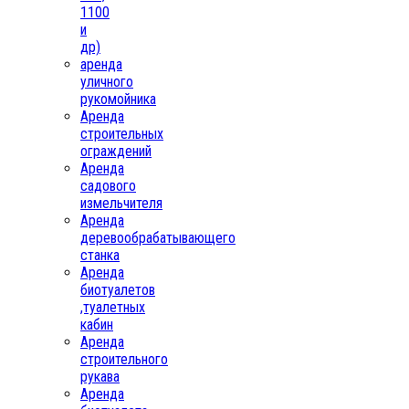
1100
и
др)
аренда
уличного
рукомойника
Аренда
строительных
ограждений
Аренда
садового
измельчителя
Аренда
деревообрабатывающего
станка
Аренда
биотуалетов
,туалетных
кабин
Аренда
строительного
рукава
Аренда