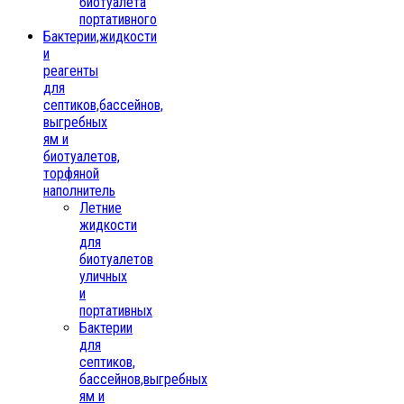
биотуалета
портативного
Бактерии,жидкости
и
реагенты
для
септиков,бассейнов,
выгребных
ям и
биотуалетов,
торфяной
наполнитель
Летние
жидкости
для
биотуалетов
уличных
и
портативных
Бактерии
для
септиков,
бассейнов,выгребных
ям и