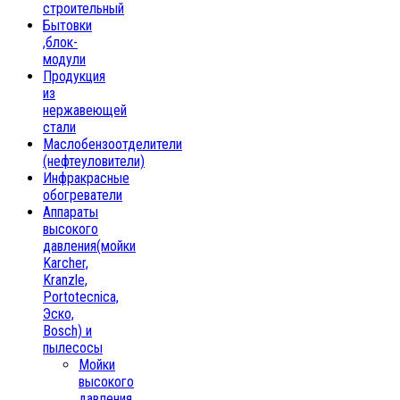
строительный
Бытовки
,блок-
модули
Продукция
из
нержавеющей
стали
Маслобензоотделители
(нефтеуловители)
Инфракрасные
обогреватели
Аппараты
высокого
давления(мойки
Karcher,
Kranzle,
Portotecnica,
Эско,
Bosch) и
пылесосы
Мойки
высокого
давления