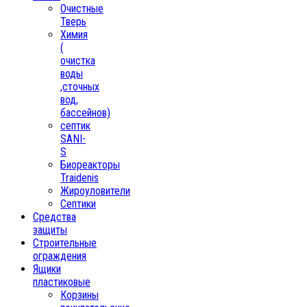
Очистные
Тверь
Химия
(
очистка
воды
,сточных
вод,
бассейнов)
септик
SANI-
S
Биореакторы
Traidenis
Жироуловители
Септики
Средства
защиты
Строительные
ограждения
Ящики
пластиковые
Корзины