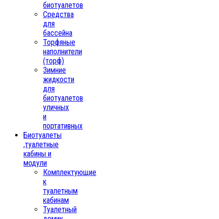
биотуалетов
Средства
для
бассейна
Торфяные
наполнители
(торф)
Зимние
жидкости
для
биотуалетов
уличных
и
портативных
Биотуалеты
,туалетные
кабины и
модули
Комплектующие
к
туалетным
кабинам
Туалетный
домик