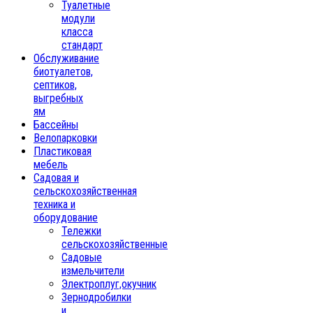
Туалетные
модули
класса
стандарт
Обслуживание
биотуалетов,
септиков,
выгребных
ям
Бассейны
Велопарковки
Пластиковая
мебель
Садовая и
сельскохозяйственная
техника и
оборудование
Тележки
сельскохозяйственные
Садовые
измельчители
Электроплуг,окучник
Зернодробилки
и