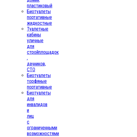
пластиковый
Биотуалеты
портативные
жидкостные
Туалетные
кабины
уличные
для
стройплощадок
,
дачников,
СТО
Биотуалеты
торфяные
портативные
Биотуалеты
для
инвалидов
и
лиц
с
ограниченными
возможностями