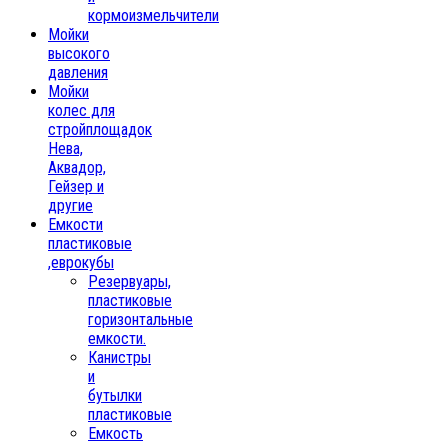
кормоизмельчители
Мойки
высокого
давления
Мойки
колес для
стройплощадок
Нева,
Аквадор,
Гейзер и
другие
Емкости
пластиковые
,еврокубы
Резервуары,
пластиковые
горизонтальные
емкости.
Канистры
и
бутылки
пластиковые
Емкость