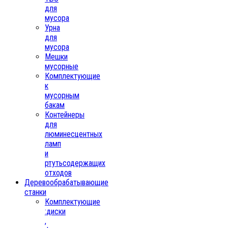
для
мусора
Урна
для
мусора
Мешки
мусорные
Комплектующие
к
мусорным
бакам
Контейнеры
для
люминесцентных
ламп
и
ртутьсодержащих
отходов
Деревообрабатывающие
станки
Комплектующие
:диски
,