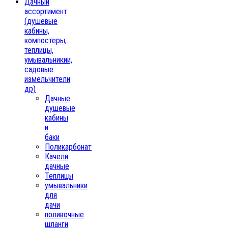
Дачный
ассортимент
(душевые
кабины,
компостеры,
теплицы,
умывальникии,
садовые
измельчители
др)
Дачные
душевые
кабины
и
баки
Поликарбонат
Качели
дачные
Теплицы
умывальники
для
дачи
поливочные
шланги