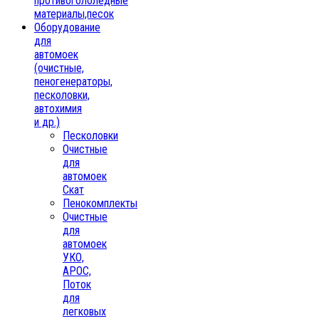
противогололедные
материалы,песок
Oборудование
для
автомоек
(очистные,
пеногенераторы,
песколовки,
автохимия
и др.)
Песколовки
Очистные
для
автомоек
Скат
Пенокомплекты
Очистные
для
автомоек
УКО,
АРОС,
Поток
для
легковых