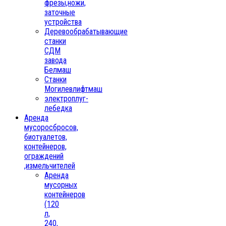
фрезы,ножи,
заточные
устройства
Деревообрабатывающие
станки
СДМ
завода
Белмаш
Станки
Могилевлифтмаш
электроплуг-
лебедка
Аренда
мусоросбросов,
биотуалетов,
контейнеров,
ограждений
,измельчителей
Аренда
мусорных
контейнеров
(120
л,
240,