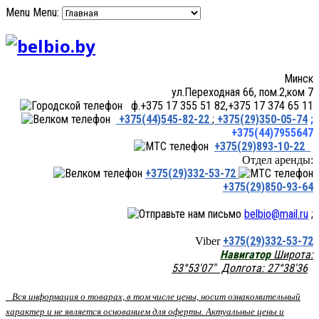
Menu
Menu:
Минск
ул.Переходная 66, пом.2,ком 7
ф.+375 17 355 51 82,+375 17 374 65 11
+375(44)545-82-22
;
+375(29)350-05-74
;
+375(44)7955647
+375(29)893-10-22
Отдел аренды:
+375(29)332-53-72
+375(29)850-93-64
belbio@mail.ru
;
+375(29)332-53-72
Viber
Навигатор
Широта:
53°53'07" Долгота: 27°38'36
Вся информация о товарах, в том числе цены, носит ознакомительный
характер и не является основанием для оферты. Актуальные цены и