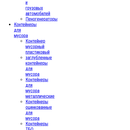
и
грузовых
автомобилей
Пеногенераторы
Контейнеры
для
мусора
Контейнер
мусорный
пластиковый
заглубленные
контейнеры
для
мусора
Контейнеры
для
мусора
металлические
Контейнеры
оцинкованные
для
мусора
Контейнеры
ТБО