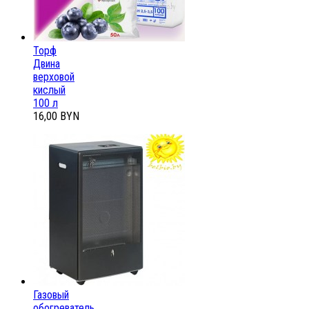
Торф
Двина
верховой
кислый
100 л
16,00 BYN
Газовый
обогреватель