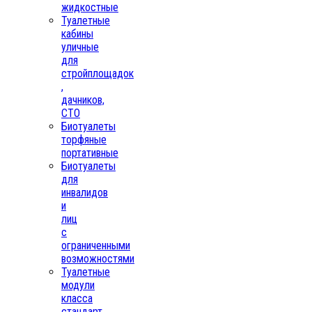
жидкостные
Туалетные
кабины
уличные
для
стройплощадок
,
дачников,
СТО
Биотуалеты
торфяные
портативные
Биотуалеты
для
инвалидов
и
лиц
с
ограниченными
возможностями
Туалетные
модули
класса
стандарт