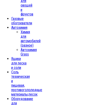
для
овощей
и
фруктов
Газовые
обогреватели
Автохимия
Химия
для
автомобилей
(разное)
Автохимия
Grass
Ящики
для песка
и соли
Соль
техническая
и
пищевая,
противогололедные
материалы,песок
Oборудование
для