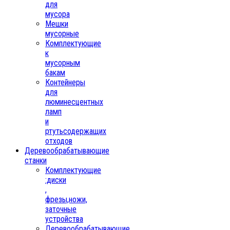
для
мусора
Мешки
мусорные
Комплектующие
к
мусорным
бакам
Контейнеры
для
люминесцентных
ламп
и
ртутьсодержащих
отходов
Деревообрабатывающие
станки
Комплектующие
:диски
,
фрезы,ножи,
заточные
устройства
Деревообрабатывающие