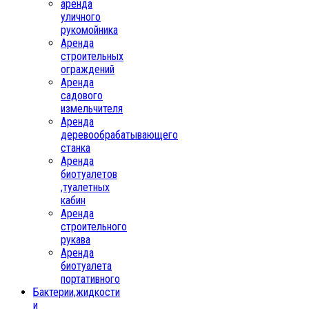
аренда
уличного
рукомойника
Аренда
строительных
ограждений
Аренда
садового
измельчителя
Аренда
деревообрабатывающего
станка
Аренда
биотуалетов
,туалетных
кабин
Аренда
строительного
рукава
Аренда
биотуалета
портативного
Бактерии,жидкости
и