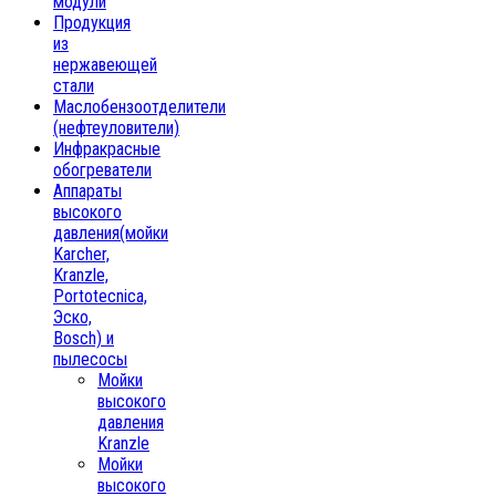
модули
Продукция
из
нержавеющей
стали
Маслобензоотделители
(нефтеуловители)
Инфракрасные
обогреватели
Аппараты
высокого
давления(мойки
Karcher,
Kranzle,
Portotecnica,
Эско,
Bosch) и
пылесосы
Мойки
высокого
давления
Kranzle
Мойки
высокого