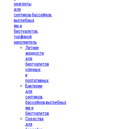
реагенты
для
септиков,бассейнов,
выгребных
ям и
биотуалетов,
торфяной
наполнитель
Летние
жидкости
для
биотуалетов
уличных
и
портативных
Бактерии
для
септиков,
бассейнов,выгребных
ям и
биотуалетов
Средства
для