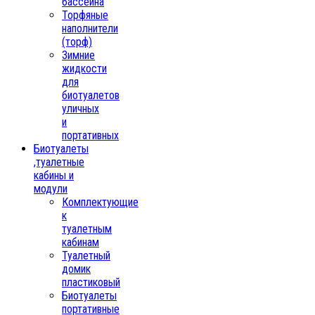
бассейна
Торфяные
наполнители
(торф)
Зимние
жидкости
для
биотуалетов
уличных
и
портативных
Биотуалеты
,туалетные
кабины и
модули
Комплектующие
к
туалетным
кабинам
Туалетный
домик
пластиковый
Биотуалеты
портативные