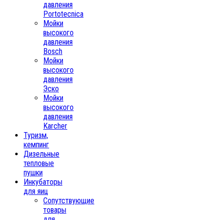
давления
Portotecnica
Мойки
высокого
давления
Bosch
Мойки
высокого
давления
Эско
Мойки
высокого
давления
Karcher
Туризм,
кемпинг
Дизельные
тепловые
пушки
Инкубаторы
для яиц
Сопутствующие
товары
для