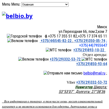
Menu
Menu:
Минск
ул.Переходная 66, пом.2,ком 7
ф.+375 17 355 51 82,+375 17 374 65 11
+375(44)545-82-22
;
+375(29)350-05-74
;
+375(44)7955647
+375(29)893-10-22
Отдел аренды:
+375(29)332-53-72
+375(29)850-93-64
belbio@mail.ru
;
+375(29)332-53-72
Viber
Навигатор
Широта:
53°53'07" Долгота: 27°38'36
Вся информация о товарах, в том числе цены, носит ознакомительный
характер и не является основанием для оферты. Актуальные цены и