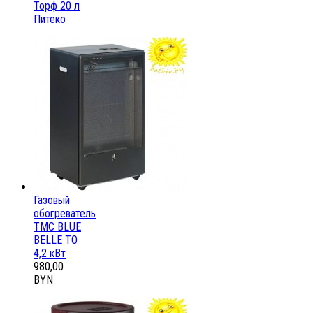
Торф 20 л
Питеко
Газовый
обогреватель
ТМС BLUE
BELLE ТО
4,2 кВт
980,00
BYN