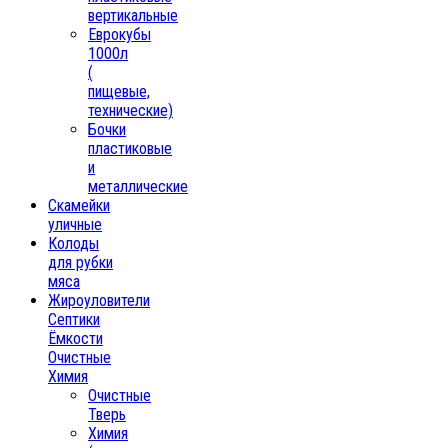
вертикальные
Еврокубы
1000л
(
пищевые,
технические)
Бочки
пластиковые
и
металлические
Скамейки
уличные
Колоды
для рубки
мяса
Жироуловители
Септики
Ёмкости
Очистные
Химия
Очистные
Тверь
Химия