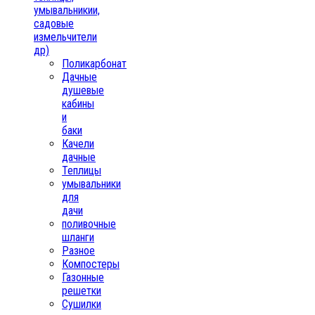
умывальникии,
садовые
измельчители
др)
Поликарбонат
Дачные
душевые
кабины
и
баки
Качели
дачные
Теплицы
умывальники
для
дачи
поливочные
шланги
Разное
Компостеры
Газонные
решетки
Сушилки