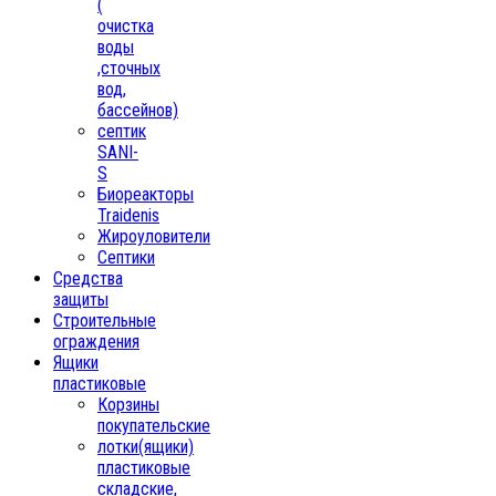
(
очистка
воды
,сточных
вод,
бассейнов)
септик
SANI-
S
Биореакторы
Traidenis
Жироуловители
Септики
Средства
защиты
Строительные
ограждения
Ящики
пластиковые
Корзины
покупательские
лотки(ящики)
пластиковые
складские,