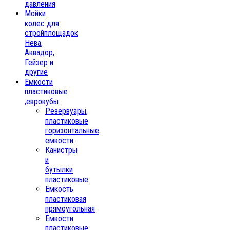
давления
Мойки
колес для
стройплощадок
Нева,
Аквадор,
Гейзер и
другие
Емкости
пластиковые
,еврокубы
Резервуары,
пластиковые
горизонтальные
емкости.
Канистры
и
бутылки
пластиковые
Емкость
пластиковая
прямоугольная
Емкости
пластиковые