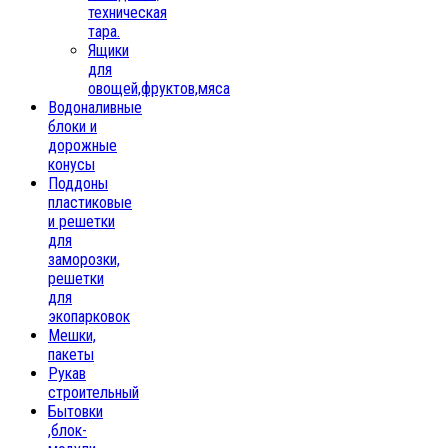
техническая
тара.
Ящики
для
овощей,фруктов,мяса
Водоналивные
блоки и
дорожные
конусы
Поддоны
пластиковые
и решетки
для
заморозки,
решетки
для
экопарковок
Мешки,
пакеты
Рукав
строительный
Бытовки
,блок-