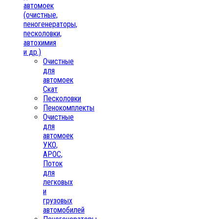
автомоек
(очистные,
пеногенераторы,
песколовки,
автохимия
и др.)
Очистные
для
автомоек
Скат
Песколовки
Пенокомплекты
Очистные
для
автомоек
УКО,
АРОС,
Поток
для
легковых
и
грузовых
автомобилей