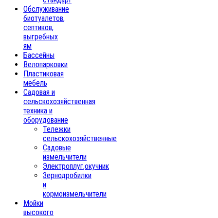
Обслуживание
биотуалетов,
септиков,
выгребных
ям
Бассейны
Велопарковки
Пластиковая
мебель
Садовая и
сельскохозяйственная
техника и
оборудование
Тележки
сельскохозяйственные
Садовые
измельчители
Электроплуг,окучник
Зернодробилки
и
кормоизмельчители
Мойки
высокого