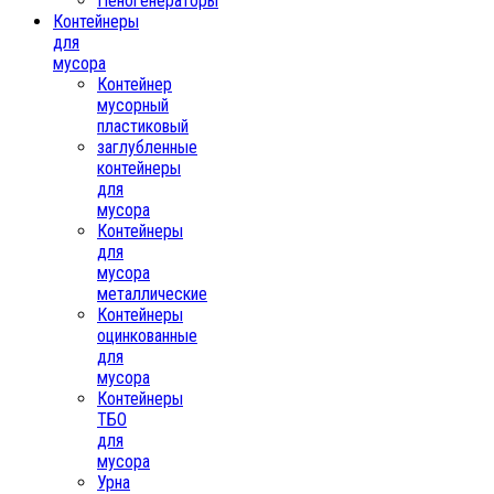
Пеногенераторы
Контейнеры
для
мусора
Контейнер
мусорный
пластиковый
заглубленные
контейнеры
для
мусора
Контейнеры
для
мусора
металлические
Контейнеры
оцинкованные
для
мусора
Контейнеры
ТБО
для
мусора
Урна