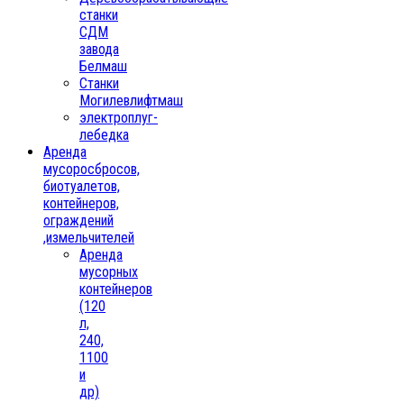
станки
СДМ
завода
Белмаш
Станки
Могилевлифтмаш
электроплуг-
лебедка
Аренда
мусоросбросов,
биотуалетов,
контейнеров,
ограждений
,измельчителей
Аренда
мусорных
контейнеров
(120
л,
240,
1100
и
др)