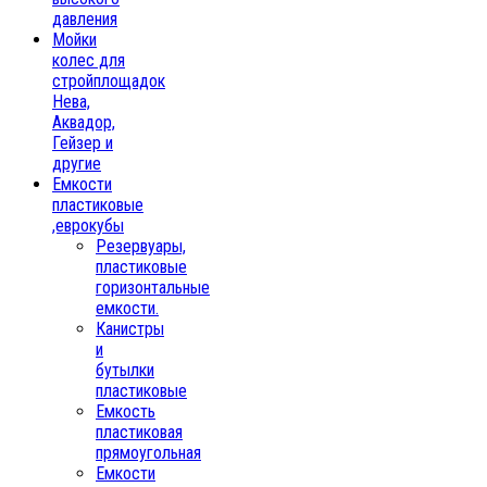
давления
Мойки
колес для
стройплощадок
Нева,
Аквадор,
Гейзер и
другие
Емкости
пластиковые
,еврокубы
Резервуары,
пластиковые
горизонтальные
емкости.
Канистры
и
бутылки
пластиковые
Емкость
пластиковая
прямоугольная
Емкости