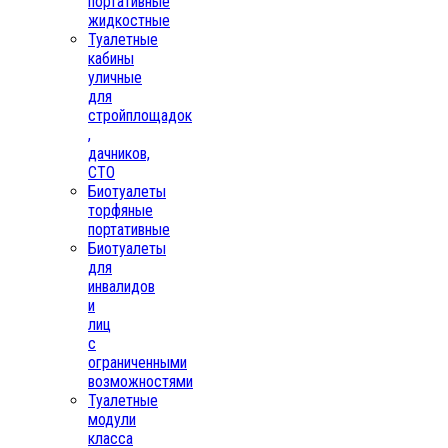
портативные
жидкостные
Туалетные
кабины
уличные
для
стройплощадок
,
дачников,
СТО
Биотуалеты
торфяные
портативные
Биотуалеты
для
инвалидов
и
лиц
с
ограниченными
возможностями
Туалетные
модули
класса