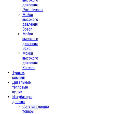
высокого
давления
Portotecnica
Мойки
высокого
давления
Bosch
Мойки
высокого
давления
Эско
Мойки
высокого
давления
Karcher
Туризм,
кемпинг
Дизельные
тепловые
пушки
Инкубаторы
для яиц
Сопутствующие
товары