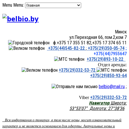
Menu
Menu:
Минск
ул.Переходная 66, пом.2,ком 7
ф.+375 17 355 51 82,+375 17 374 65 11
+375(44)545-82-22
;
+375(29)350-05-74
;
+375(44)7955647
+375(29)893-10-22
Отдел аренды:
+375(29)332-53-72
+375(29)850-93-64
belbio@mail.ru
;
+375(29)332-53-72
Viber
Навигатор
Широта:
53°53'07" Долгота: 27°38'36
Вся информация о товарах, в том числе цены, носит ознакомительный
характер и не является основанием для оферты. Актуальные цены и