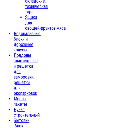
складские,
техническая
тара.
Ящики
для
овощей,фруктов,мяса
Водоналивные
блоки и
дорожные
конусы
Поддоны
пластиковые
и решетки
для
заморозки,
решетки
для
экопарковок
Мешки,
пакеты
Рукав
строительный
Бытовки
,блок-