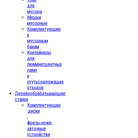
для
мусора
Мешки
мусорные
Комплектующие
к
мусорным
бакам
Контейнеры
для
люминесцентных
ламп
и
ртутьсодержащих
отходов
Деревообрабатывающие
станки
Комплектующие
:диски
,
фрезы,ножи,
заточные
устройства