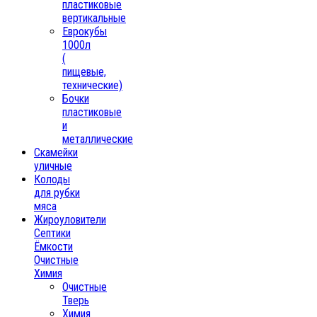
пластиковые
вертикальные
Еврокубы
1000л
(
пищевые,
технические)
Бочки
пластиковые
и
металлические
Скамейки
уличные
Колоды
для рубки
мяса
Жироуловители
Септики
Ёмкости
Очистные
Химия
Очистные
Тверь
Химия