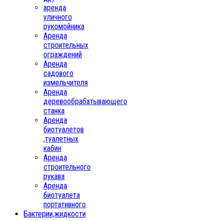
аренда
уличного
рукомойника
Аренда
строительных
ограждений
Аренда
садового
измельчителя
Аренда
деревообрабатывающего
станка
Аренда
биотуалетов
,туалетных
кабин
Аренда
строительного
рукава
Аренда
биотуалета
портативного
Бактерии,жидкости