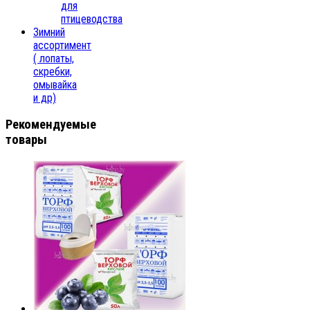
для
птицеводства
Зимний
ассортимент
( лопаты,
скребки,
омывайка
и др)
Рекомендуемые
товары