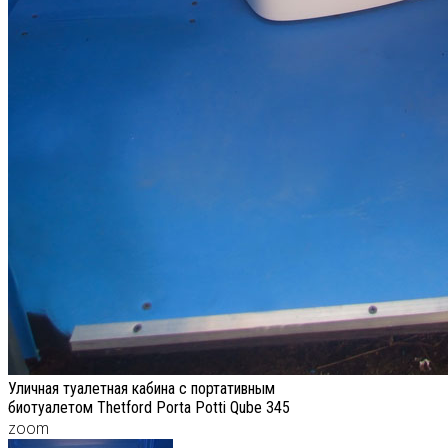
Уличная туалетная кабина с портативным
биотуалетом Thetford Porta Potti Qube 345
zoom