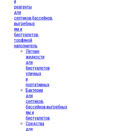
и
реагенты
для
септиков,бассейнов,
выгребных
ям и
биотуалетов,
торфяной
наполнитель
Летние
жидкости
для
биотуалетов
уличных
и
портативных
Бактерии
для
септиков,
бассейнов,выгребных
ям и
биотуалетов
Средства
для