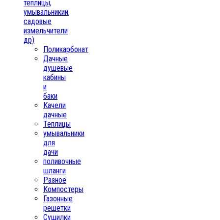
теплицы,
умывальникии,
садовые
измельчители
др)
Поликарбонат
Дачные
душевые
кабины
и
баки
Качели
дачные
Теплицы
умывальники
для
дачи
поливочные
шланги
Разное
Компостеры
Газонные
решетки
Сушилки