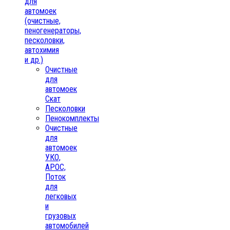
для
автомоек
(очистные,
пеногенераторы,
песколовки,
автохимия
и др.)
Очистные
для
автомоек
Скат
Песколовки
Пенокомплекты
Очистные
для
автомоек
УКО,
АРОС,
Поток
для
легковых
и
грузовых
автомобилей