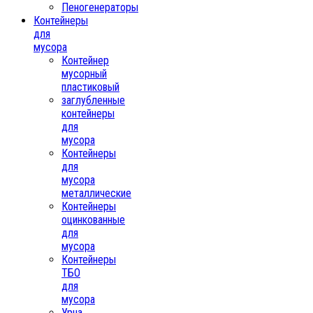
Пеногенераторы
Контейнеры
для
мусора
Контейнер
мусорный
пластиковый
заглубленные
контейнеры
для
мусора
Контейнеры
для
мусора
металлические
Контейнеры
оцинкованные
для
мусора
Контейнеры
ТБО
для
мусора
Урна