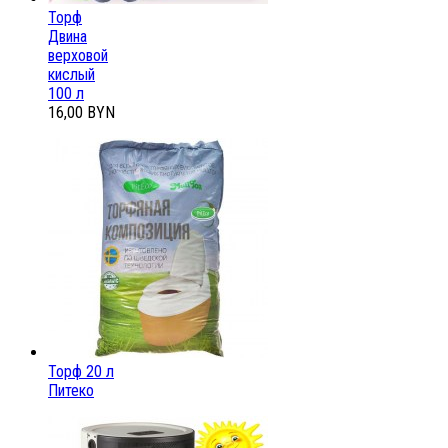
Торф
Двина
верховой
кислый
100 л
16,00 BYN
Торф 20 л
Питеко