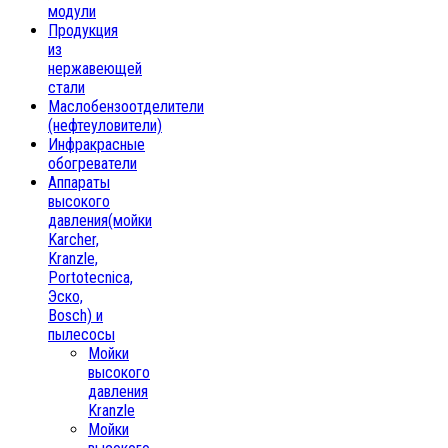
модули
Продукция
из
нержавеющей
стали
Маслобензоотделители
(нефтеуловители)
Инфракрасные
обогреватели
Аппараты
высокого
давления(мойки
Karcher,
Kranzle,
Portotecnica,
Эско,
Bosch) и
пылесосы
Мойки
высокого
давления
Kranzle
Мойки