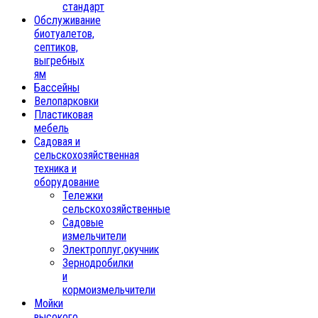
стандарт
Обслуживание
биотуалетов,
септиков,
выгребных
ям
Бассейны
Велопарковки
Пластиковая
мебель
Садовая и
сельскохозяйственная
техника и
оборудование
Тележки
сельскохозяйственные
Садовые
измельчители
Электроплуг,окучник
Зернодробилки
и
кормоизмельчители
Мойки
высокого