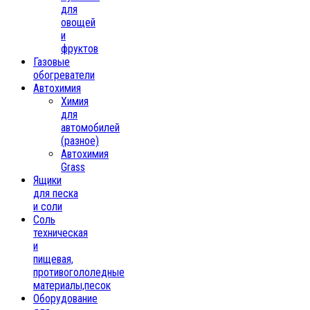
для
овощей
и
фруктов
Газовые
обогреватели
Автохимия
Химия
для
автомобилей
(разное)
Автохимия
Grass
Ящики
для песка
и соли
Соль
техническая
и
пищевая,
противогололедные
материалы,песок
Oборудование