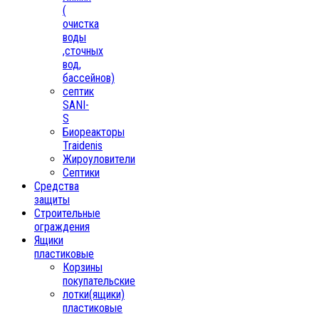
(
очистка
воды
,сточных
вод,
бассейнов)
септик
SANI-
S
Биореакторы
Traidenis
Жироуловители
Септики
Средства
защиты
Строительные
ограждения
Ящики
пластиковые
Корзины
покупательские
лотки(ящики)
пластиковые