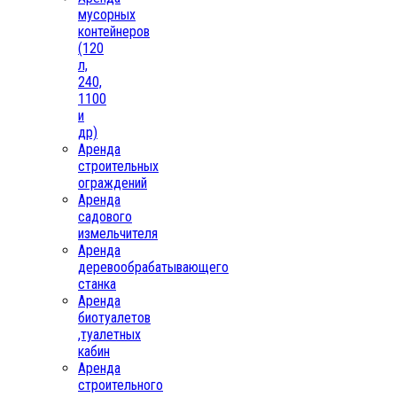
мусорных
контейнеров
(120
л,
240,
1100
и
др)
Аренда
строительных
ограждений
Аренда
садового
измельчителя
Аренда
деревообрабатывающего
станка
Аренда
биотуалетов
,туалетных
кабин
Аренда
строительного