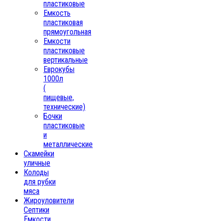
пластиковые
Емкость
пластиковая
прямоугольная
Емкости
пластиковые
вертикальные
Еврокубы
1000л
(
пищевые,
технические)
Бочки
пластиковые
и
металлические
Скамейки
уличные
Колоды
для рубки
мяса
Жироуловители
Септики
Ёмкости