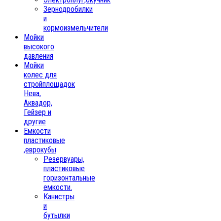
Зернодробилки
и
кормоизмельчители
Мойки
высокого
давления
Мойки
колес для
стройплощадок
Нева,
Аквадор,
Гейзер и
другие
Емкости
пластиковые
,еврокубы
Резервуары,
пластиковые
горизонтальные
емкости.
Канистры
и
бутылки