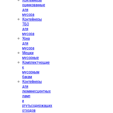
Контейнеры
оцинкованные
для
мусора
Контейнеры
ТБО
для
мусора
Урна
для
мусора
Мешки
мусорные
Комплектующие
к
мусорным
бакам
Контейнеры
для
люминесцентных
ламп
и
ртутьсодержащих
отходов