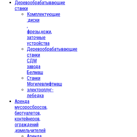
Деревообрабатывающие
станки
Комплектующие
:диски
,
фрезы,ножи,
заточные
устройства
Деревообрабатывающие
станки
СДМ
завода
Белмаш
Станки
Могилевлифтмаш
электроплуг-
лебедка
Аренда
мусоросбросов,
биотуалетов,
контейнеров,
ограждений
,измельчителей
Аренда