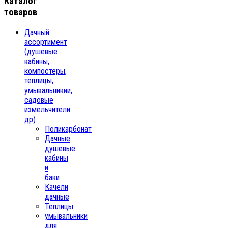
Каталог
товаров
Дачный
ассортимент
(душевые
кабины,
компостеры,
теплицы,
умывальникии,
садовые
измельчители
др)
Поликарбонат
Дачные
душевые
кабины
и
баки
Качели
дачные
Теплицы
умывальники
для