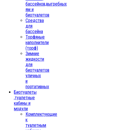
бассейнов,выгребных
ям и
биотуалетов
Средства
для
бассейна
Торфяные
наполнители
(торф)
Зимние
жидкости
для
биотуалетов
уличных
и
портативных
Биотуалеты
,туалетные
кабины и
модули
Комплектующие
к
туалетным