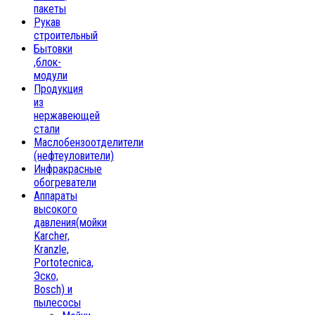
пакеты
Рукав
строительный
Бытовки
,блок-
модули
Продукция
из
нержавеющей
стали
Маслобензоотделители
(нефтеуловители)
Инфракрасные
обогреватели
Аппараты
высокого
давления(мойки
Karcher,
Kranzle,
Portotecnica,
Эско,
Bosch) и
пылесосы