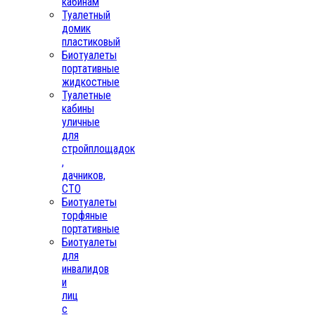
кабинам
Туалетный
домик
пластиковый
Биотуалеты
портативные
жидкостные
Туалетные
кабины
уличные
для
стройплощадок
,
дачников,
СТО
Биотуалеты
торфяные
портативные
Биотуалеты
для
инвалидов
и
лиц
с