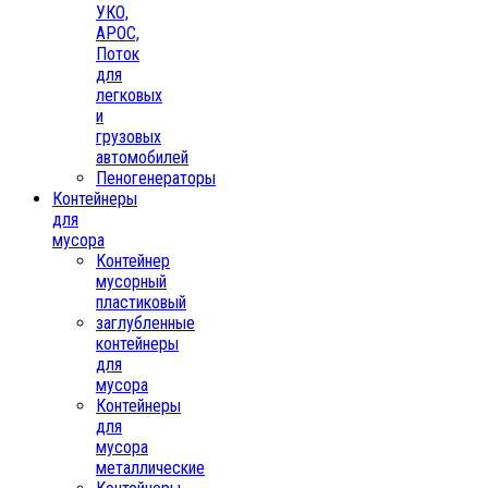
УКО,
АРОС,
Поток
для
легковых
и
грузовых
автомобилей
Пеногенераторы
Контейнеры
для
мусора
Контейнер
мусорный
пластиковый
заглубленные
контейнеры
для
мусора
Контейнеры
для
мусора
металлические