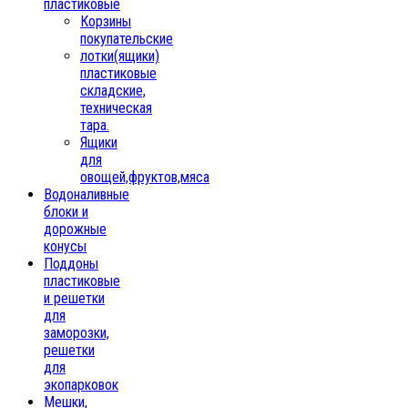
пластиковые
Корзины
покупательские
лотки(ящики)
пластиковые
складские,
техническая
тара.
Ящики
для
овощей,фруктов,мяса
Водоналивные
блоки и
дорожные
конусы
Поддоны
пластиковые
и решетки
для
заморозки,
решетки
для
экопарковок
Мешки,