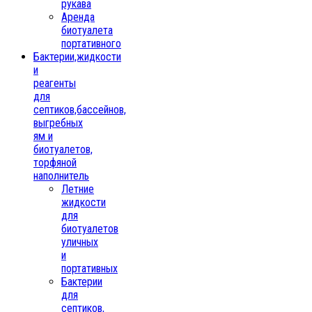
рукава
Аренда
биотуалета
портативного
Бактерии,жидкости
и
реагенты
для
септиков,бассейнов,
выгребных
ям и
биотуалетов,
торфяной
наполнитель
Летние
жидкости
для
биотуалетов
уличных
и
портативных
Бактерии
для
септиков,