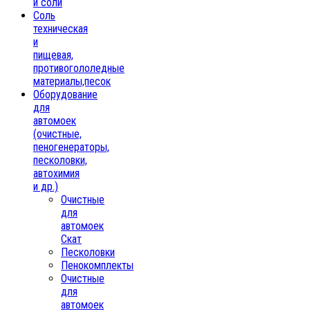
и соли
Соль
техническая
и
пищевая,
противогололедные
материалы,песок
Oборудование
для
автомоек
(очистные,
пеногенераторы,
песколовки,
автохимия
и др.)
Очистные
для
автомоек
Скат
Песколовки
Пенокомплекты
Очистные
для
автомоек