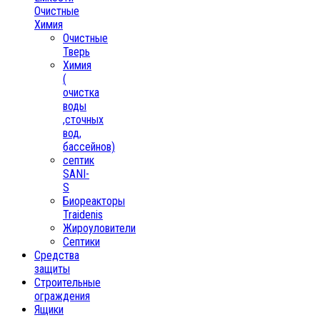
Очистные
Химия
Очистные
Тверь
Химия
(
очистка
воды
,сточных
вод,
бассейнов)
септик
SANI-
S
Биореакторы
Traidenis
Жироуловители
Септики
Средства
защиты
Строительные
ограждения
Ящики