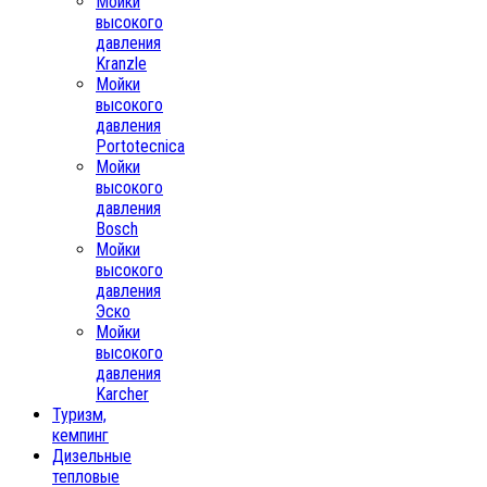
Мойки
высокого
давления
Kranzle
Мойки
высокого
давления
Portotecnica
Мойки
высокого
давления
Bosch
Мойки
высокого
давления
Эско
Мойки
высокого
давления
Karcher
Туризм,
кемпинг
Дизельные
тепловые