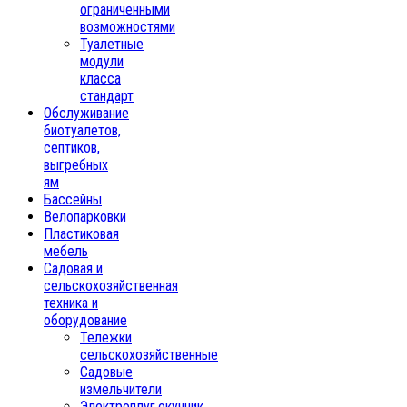
ограниченными
возможностями
Туалетные
модули
класса
стандарт
Обслуживание
биотуалетов,
септиков,
выгребных
ям
Бассейны
Велопарковки
Пластиковая
мебель
Садовая и
сельскохозяйственная
техника и
оборудование
Тележки
сельскохозяйственные
Садовые
измельчители
Электроплуг,окучник