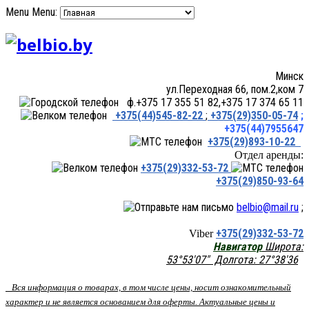
Menu
Menu:
Минск
ул.Переходная 66, пом.2,ком 7
ф.+375 17 355 51 82,+375 17 374 65 11
+375(44)545-82-22
;
+375(29)350-05-74
;
+375(44)7955647
+375(29)893-10-22
Отдел аренды:
+375(29)332-53-72
+375(29)850-93-64
belbio@mail.ru
;
+375(29)332-53-72
Viber
Навигатор
Широта:
53°53'07" Долгота: 27°38'36
Вся информация о товарах, в том числе цены, носит ознакомительный
характер и не является основанием для оферты. Актуальные цены и