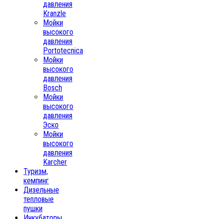
давления
Kranzle
Мойки
высокого
давления
Portotecnica
Мойки
высокого
давления
Bosch
Мойки
высокого
давления
Эско
Мойки
высокого
давления
Karcher
Туризм,
кемпинг
Дизельные
тепловые
пушки
Инкубаторы