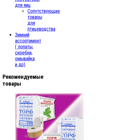
для яиц
Сопутствующие
товары
для
птицеводства
Зимний
ассортимент
( лопаты,
скребки,
омывайка
и др)
Рекомендуемые
товары