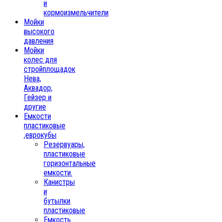
и
кормоизмельчители
Мойки
высокого
давления
Мойки
колес для
стройплощадок
Нева,
Аквадор,
Гейзер и
другие
Емкости
пластиковые
,еврокубы
Резервуары,
пластиковые
горизонтальные
емкости.
Канистры
и
бутылки
пластиковые
Емкость