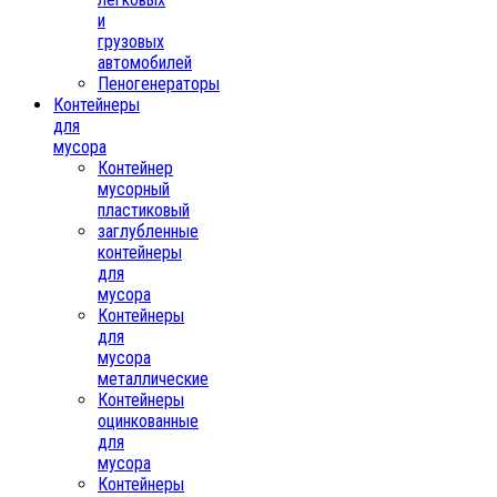
и
грузовых
автомобилей
Пеногенераторы
Контейнеры
для
мусора
Контейнер
мусорный
пластиковый
заглубленные
контейнеры
для
мусора
Контейнеры
для
мусора
металлические
Контейнеры
оцинкованные
для
мусора
Контейнеры