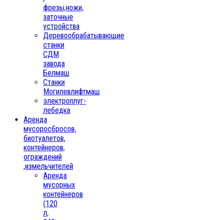
фрезы,ножи,
заточные
устройства
Деревообрабатывающие
станки
СДМ
завода
Белмаш
Станки
Могилевлифтмаш
электроплуг-
лебедка
Аренда
мусоросбросов,
биотуалетов,
контейнеров,
ограждений
,измельчителей
Аренда
мусорных
контейнеров
(120
л,