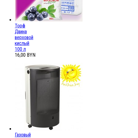
Торф
Двина
верховой
кислый
100 л
16,00 BYN
Газовый