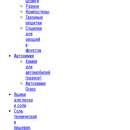
шланги
Разное
Компостеры
Газонные
решетки
Сушилки
для
овощей
и
фруктов
Автохимия
Химия
для
автомобилей
(разное)
Автохимия
Grass
Ящики
для песка
и соли
Соль
техническая
и
пищевая,