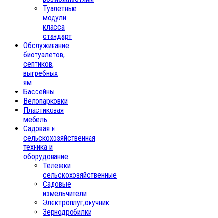
Туалетные
модули
класса
стандарт
Обслуживание
биотуалетов,
септиков,
выгребных
ям
Бассейны
Велопарковки
Пластиковая
мебель
Садовая и
сельскохозяйственная
техника и
оборудование
Тележки
сельскохозяйственные
Садовые
измельчители
Электроплуг,окучник
Зернодробилки