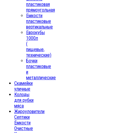
пластиковая
прямоугольная
Емкости
пластиковые
вертикальные
Еврокубы
1000л
(
пищевые,
технические)
Бочки
пластиковые
и
металлические
Скамейки
уличные
Колоды
для рубки
мяса
Жироуловители
Септики
Ёмкости
Очистные