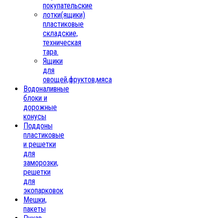
покупательские
лотки(ящики)
пластиковые
складские,
техническая
тара.
Ящики
для
овощей,фруктов,мяса
Водоналивные
блоки и
дорожные
конусы
Поддоны
пластиковые
и решетки
для
заморозки,
решетки
для
экопарковок
Мешки,
пакеты