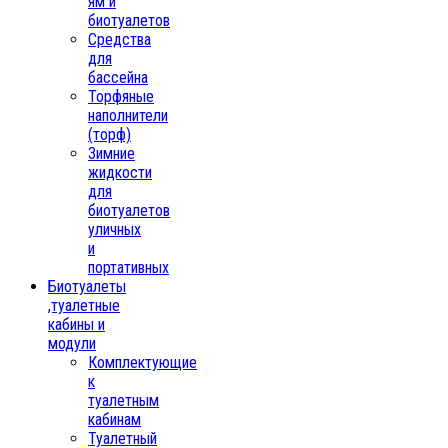
ям и
биотуалетов
Средства
для
бассейна
Торфяные
наполнители
(торф)
Зимние
жидкости
для
биотуалетов
уличных
и
портативных
Биотуалеты
,туалетные
кабины и
модули
Комплектующие
к
туалетным
кабинам
Туалетный