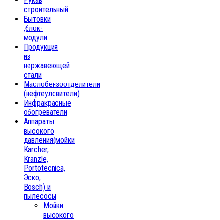
Рукав
строительный
Бытовки
,блок-
модули
Продукция
из
нержавеющей
стали
Маслобензоотделители
(нефтеуловители)
Инфракрасные
обогреватели
Аппараты
высокого
давления(мойки
Karcher,
Kranzle,
Portotecnica,
Эско,
Bosch) и
пылесосы
Мойки
высокого