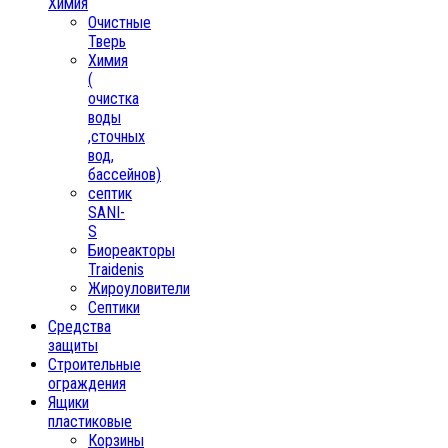
Химия
Очистные
Тверь
Химия
(
очистка
воды
,сточных
вод,
бассейнов)
септик
SANI-
S
Биореакторы
Traidenis
Жироуловители
Септики
Средства
защиты
Строительные
ограждения
Ящики
пластиковые
Корзины