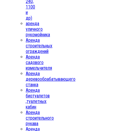
240,
1100
и
др)
аренда
уличного
рукомойника
Аренда
строительных
ограждений
Аренда
садового
измельчителя
Аренда
деревообрабатывающего
станка
Аренда
биотуалетов
,туалетных
кабин
Аренда
строительного
рукава
Аренда