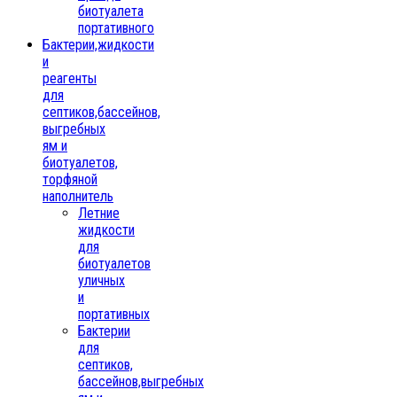
биотуалета
портативного
Бактерии,жидкости
и
реагенты
для
септиков,бассейнов,
выгребных
ям и
биотуалетов,
торфяной
наполнитель
Летние
жидкости
для
биотуалетов
уличных
и
портативных
Бактерии
для
септиков,
бассейнов,выгребных