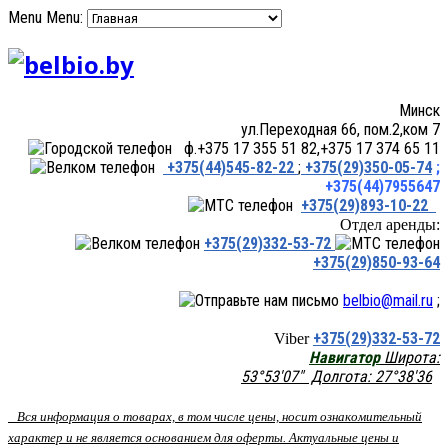
Menu
Menu:
Минск
ул.Переходная 66, пом.2,ком 7
ф.+375 17 355 51 82,+375 17 374 65 11
+375(44)545-82-22
;
+375(29)350-05-74
;
+375(44)7955647
+375(29)893-10-22
Отдел аренды:
+375(29)332-53-72
+375(29)850-93-64
belbio@mail.ru
;
+375(29)332-53-72
Viber
Навигатор
Широта:
53°53'07" Долгота: 27°38'36
Вся информация о товарах, в том числе цены, носит ознакомительный
характер и не является основанием для оферты. Актуальные цены и