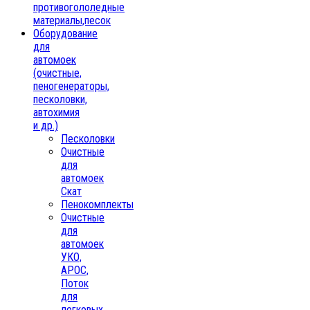
противогололедные
материалы,песок
Oборудование
для
автомоек
(очистные,
пеногенераторы,
песколовки,
автохимия
и др.)
Песколовки
Очистные
для
автомоек
Скат
Пенокомплекты
Очистные
для
автомоек
УКО,
АРОС,
Поток
для
легковых