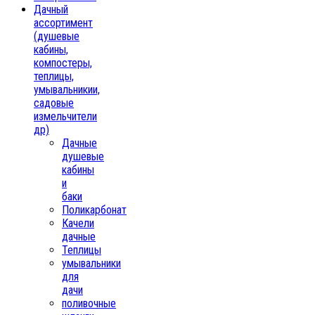
Дачный
ассортимент
(душевые
кабины,
компостеры,
теплицы,
умывальникии,
садовые
измельчители
др)
Дачные
душевые
кабины
и
баки
Поликарбонат
Качели
дачные
Теплицы
умывальники
для
дачи
поливочные