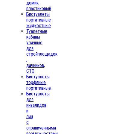
домик
пластиковый
Биотуалеты
портативные
жидкостные
Туалетные
кабины
уличные
для
стройплощадок
,
дачников,
СТО
Биотуалеты
торфяные
портативные
Биотуалеты
для
инвалидов
и
лиц
с
ограниченными
возможностями