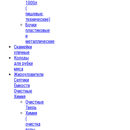
1000л
(
пищевые,
технические)
Бочки
пластиковые
и
металлические
Скамейки
уличные
Колоды
для рубки
мяса
Жироуловители
Септики
Ёмкости
Очистные
Химия
Очистные
Тверь
Химия
(
очистка
воды