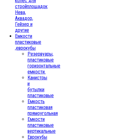
колес для
стройплощадок
Нева,
Аквадор,
Гейзер и
другие
Емкости
пластиковые
,еврокубы
Резервуары,
пластиковые
горизонтальные
емкости.
Канистры
и
бутылки
пластиковые
Емкость
пластиковая
прямоугольная
Емкости
пластиковые
вертикальные
Еврокубы