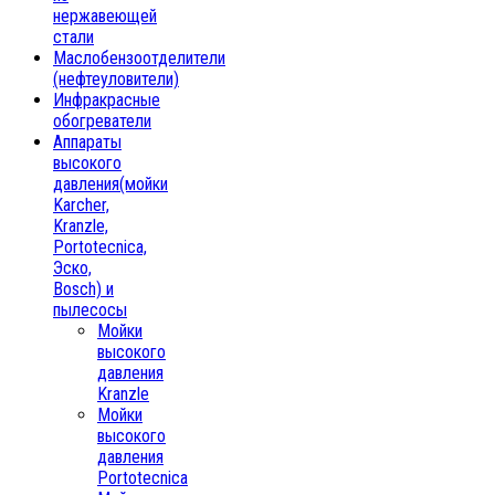
нержавеющей
стали
Маслобензоотделители
(нефтеуловители)
Инфракрасные
обогреватели
Аппараты
высокого
давления(мойки
Karcher,
Kranzle,
Portotecnica,
Эско,
Bosch) и
пылесосы
Мойки
высокого
давления
Kranzle
Мойки
высокого
давления
Portotecnica