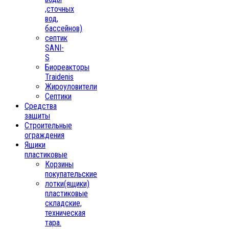
,сточных
вод,
бассейнов)
септик
SANI-
S
Биореакторы
Traidenis
Жироуловители
Септики
Средства
защиты
Строительные
ограждения
Ящики
пластиковые
Корзины
покупательские
лотки(ящики)
пластиковые
складские,
техническая
тара.