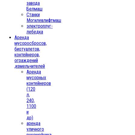
завода
Белмаш
Станки
Могилевлифтмаш
электроплуг-
лебедка
Аренда
мусоросбросов,
биотуалетов,
контейнеров,
ограждений
,измельчителей
Аренда
мусорных
контейнеров
(120
л,
240,
1100
и
др)
аренда
уличного
рукомойника