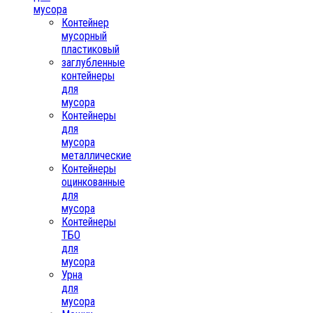
мусора
Контейнер
мусорный
пластиковый
заглубленные
контейнеры
для
мусора
Контейнеры
для
мусора
металлические
Контейнеры
оцинкованные
для
мусора
Контейнеры
ТБО
для
мусора
Урна
для
мусора