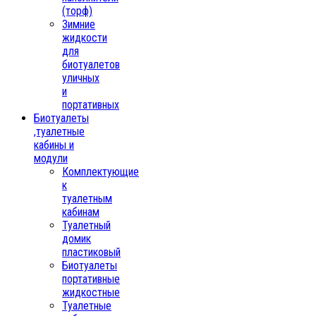
(торф)
Зимние
жидкости
для
биотуалетов
уличных
и
портативных
Биотуалеты
,туалетные
кабины и
модули
Комплектующие
к
туалетным
кабинам
Туалетный
домик
пластиковый
Биотуалеты
портативные
жидкостные
Туалетные