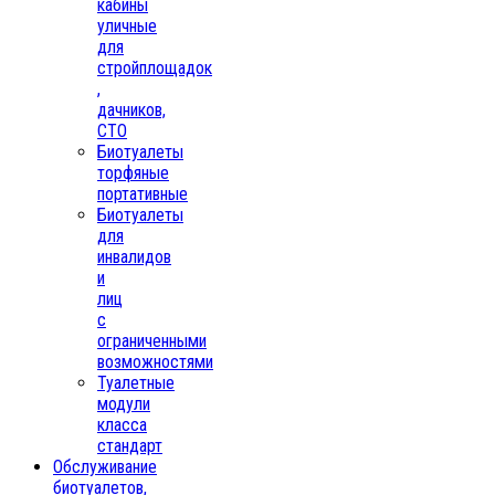
кабины
уличные
для
стройплощадок
,
дачников,
СТО
Биотуалеты
торфяные
портативные
Биотуалеты
для
инвалидов
и
лиц
с
ограниченными
возможностями
Туалетные
модули
класса
стандарт
Обслуживание
биотуалетов,