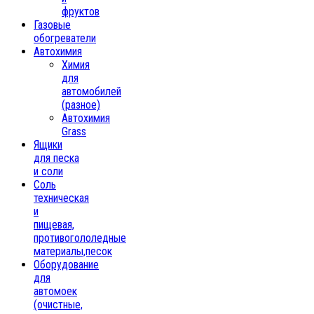
фруктов
Газовые
обогреватели
Автохимия
Химия
для
автомобилей
(разное)
Автохимия
Grass
Ящики
для песка
и соли
Соль
техническая
и
пищевая,
противогололедные
материалы,песок
Oборудование
для
автомоек
(очистные,