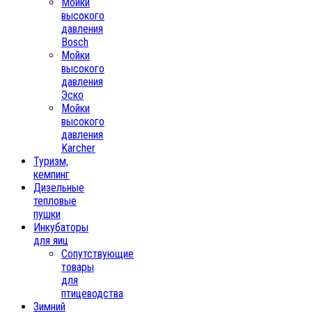
Мойки
высокого
давления
Bosch
Мойки
высокого
давления
Эско
Мойки
высокого
давления
Karcher
Туризм,
кемпинг
Дизельные
тепловые
пушки
Инкубаторы
для яиц
Сопутствующие
товары
для
птицеводства
Зимний