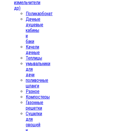
измельчители
др)
Поликарбонат
Дачные
душевые
кабины
и
баки
Качели
дачные
Теплицы
умывальники
для
дачи
поливочные
шланги
Разное
Компостеры
Газонные
решетки
Сушилки
для
овощей
и