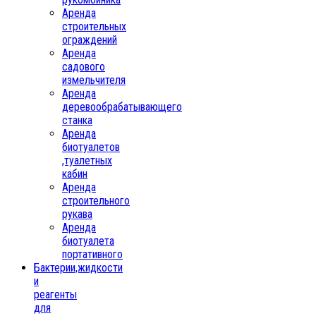
Аренда
строительных
ограждений
Аренда
садового
измельчителя
Аренда
деревообрабатывающего
станка
Аренда
биотуалетов
,туалетных
кабин
Аренда
строительного
рукава
Аренда
биотуалета
портативного
Бактерии,жидкости
и
реагенты
для