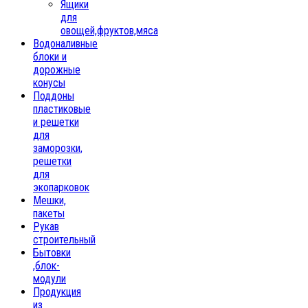
Ящики
для
овощей,фруктов,мяса
Водоналивные
блоки и
дорожные
конусы
Поддоны
пластиковые
и решетки
для
заморозки,
решетки
для
экопарковок
Мешки,
пакеты
Рукав
строительный
Бытовки
,блок-
модули
Продукция
из