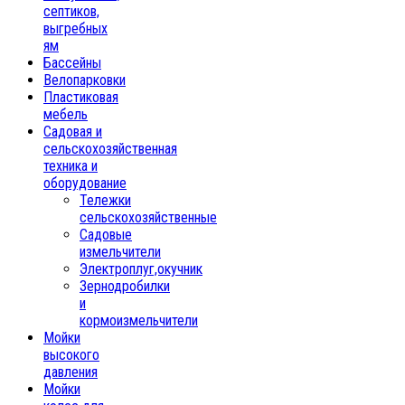
септиков,
выгребных
ям
Бассейны
Велопарковки
Пластиковая
мебель
Садовая и
сельскохозяйственная
техника и
оборудование
Тележки
сельскохозяйственные
Садовые
измельчители
Электроплуг,окучник
Зернодробилки
и
кормоизмельчители
Мойки
высокого
давления
Мойки