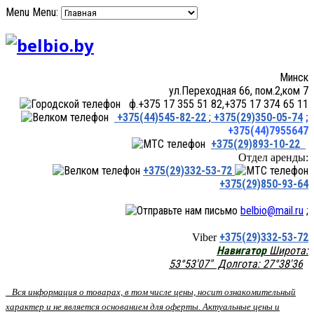
Menu
Menu:
Минск
ул.Переходная 66, пом.2,ком 7
ф.+375 17 355 51 82,+375 17 374 65 11
+375(44)545-82-22
;
+375(29)350-05-74
;
+375(44)7955647
+375(29)893-10-22
Отдел аренды:
+375(29)332-53-72
+375(29)850-93-64
belbio@mail.ru
;
+375(29)332-53-72
Viber
Навигатор
Широта:
53°53'07" Долгота: 27°38'36
Вся информация о товарах, в том числе цены, носит ознакомительный
характер и не является основанием для оферты. Актуальные цены и