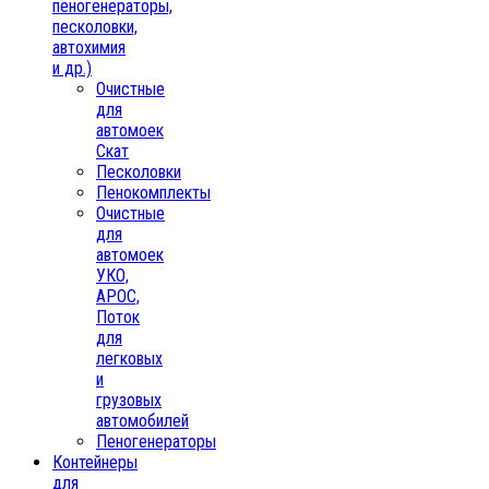
пеногенераторы,
песколовки,
автохимия
и др.)
Очистные
для
автомоек
Скат
Песколовки
Пенокомплекты
Очистные
для
автомоек
УКО,
АРОС,
Поток
для
легковых
и
грузовых
автомобилей
Пеногенераторы
Контейнеры
для