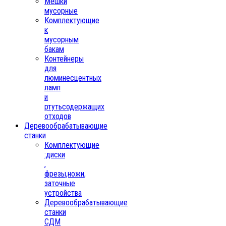
Мешки
мусорные
Комплектующие
к
мусорным
бакам
Контейнеры
для
люминесцентных
ламп
и
ртутьсодержащих
отходов
Деревообрабатывающие
станки
Комплектующие
:диски
,
фрезы,ножи,
заточные
устройства
Деревообрабатывающие
станки
СДМ