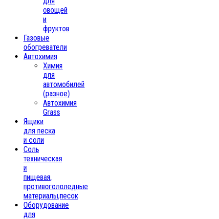
для
овощей
и
фруктов
Газовые
обогреватели
Автохимия
Химия
для
автомобилей
(разное)
Автохимия
Grass
Ящики
для песка
и соли
Соль
техническая
и
пищевая,
противогололедные
материалы,песок
Oборудование
для