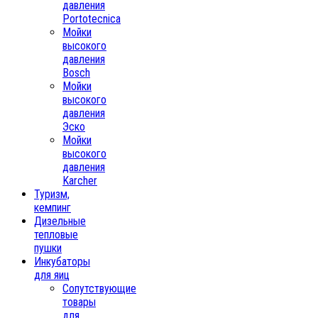
давления
Portotecnica
Мойки
высокого
давления
Bosch
Мойки
высокого
давления
Эско
Мойки
высокого
давления
Karcher
Туризм,
кемпинг
Дизельные
тепловые
пушки
Инкубаторы
для яиц
Сопутствующие
товары
для