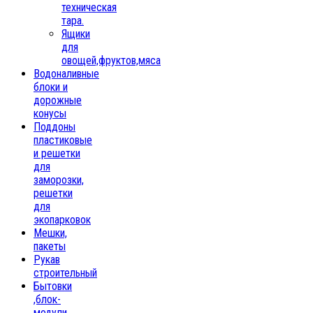
техническая
тара.
Ящики
для
овощей,фруктов,мяса
Водоналивные
блоки и
дорожные
конусы
Поддоны
пластиковые
и решетки
для
заморозки,
решетки
для
экопарковок
Мешки,
пакеты
Рукав
строительный
Бытовки
,блок-
модули