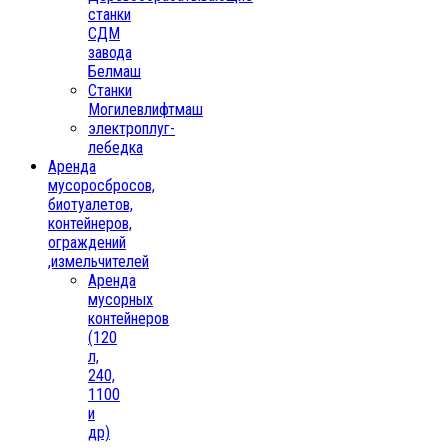
станки
СДМ
завода
Белмаш
Станки
Могилевлифтмаш
электроплуг-
лебедка
Аренда
мусоросбросов,
биотуалетов,
контейнеров,
ограждений
,измельчителей
Аренда
мусорных
контейнеров
(120
л,
240,
1100
и
др)