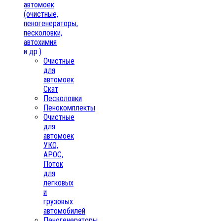
автомоек
(очистные,
пеногенераторы,
песколовки,
автохимия
и др.)
Очистные
для
автомоек
Скат
Песколовки
Пенокомплекты
Очистные
для
автомоек
УКО,
АРОС,
Поток
для
легковых
и
грузовых
автомобилей
Пеногенераторы