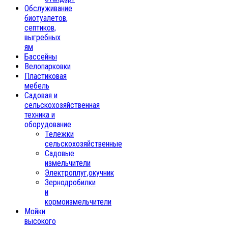
Обслуживание
биотуалетов,
септиков,
выгребных
ям
Бассейны
Велопарковки
Пластиковая
мебель
Садовая и
сельскохозяйственная
техника и
оборудование
Тележки
сельскохозяйственные
Садовые
измельчители
Электроплуг,окучник
Зернодробилки
и
кормоизмельчители
Мойки
высокого