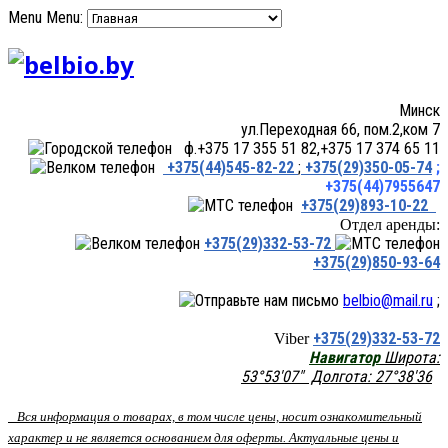
Menu
Menu:
Минск
ул.Переходная 66, пом.2,ком 7
ф.+375 17 355 51 82,+375 17 374 65 11
+375(44)545-82-22
;
+375(29)350-05-74
;
+375(44)7955647
+375(29)893-10-22
Отдел аренды:
+375(29)332-53-72
+375(29)850-93-64
belbio@mail.ru
;
+375(29)332-53-72
Viber
Навигатор
Широта:
53°53'07" Долгота: 27°38'36
Вся информация о товарах, в том числе цены, носит ознакомительный
характер и не является основанием для оферты. Актуальные цены и