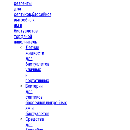
реагенты
для
септиков,бассейнов,
выгребных
ям и
биотуалетов,
торфяной
наполнитель
Летние
жидкости
для
биотуалетов
уличных
и
портативных
Бактерии
для
септиков,
бассейнов,выгребных
ям и
биотуалетов
Средства
для