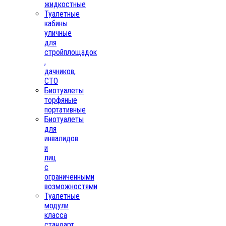
жидкостные
Туалетные
кабины
уличные
для
стройплощадок
,
дачников,
СТО
Биотуалеты
торфяные
портативные
Биотуалеты
для
инвалидов
и
лиц
с
ограниченными
возможностями
Туалетные
модули
класса
стандарт