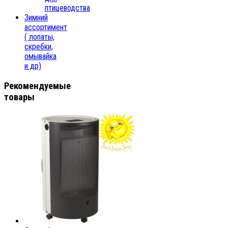
птицеводства
Зимний
ассортимент
( лопаты,
скребки,
омывайка
и др)
Рекомендуемые
товары