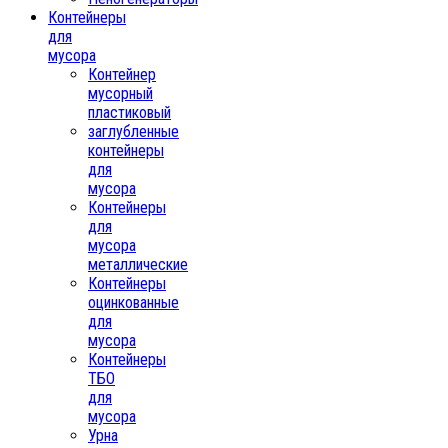
Контейнеры
для
мусора
Контейнер
мусорный
пластиковый
заглубленные
контейнеры
для
мусора
Контейнеры
для
мусора
металлические
Контейнеры
оцинкованные
для
мусора
Контейнеры
ТБО
для
мусора
Урна