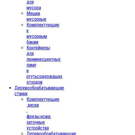
для
мусора
Мешки
мусорные
Комплектующие
к
мусорным
бакам
Контейнеры
для
люминесцентных
ламп
и
ртутьсодержащих
отходов
Деревообрабатывающие
станки
Комплектующие
:диски
,
фрезы,ножи,
заточные
устройства
Деревообрабатывающие