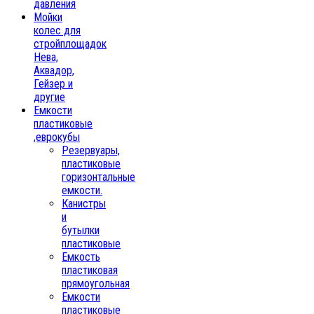
давления
Мойки
колес для
стройплощадок
Нева,
Аквадор,
Гейзер и
другие
Емкости
пластиковые
,еврокубы
Резервуары,
пластиковые
горизонтальные
емкости.
Канистры
и
бутылки
пластиковые
Емкость
пластиковая
прямоугольная
Емкости
пластиковые