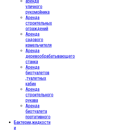
аренда
уличного
рукомойника
Аренда
строительных
ограждений
Аренда
садового
измельчителя
Аренда
деревообрабатывающего
станка
Аренда
биотуалетов
,туалетных
кабин
Аренда
строительного
рукава
Аренда
биотуалета
портативного
Бактерии,жидкости
и