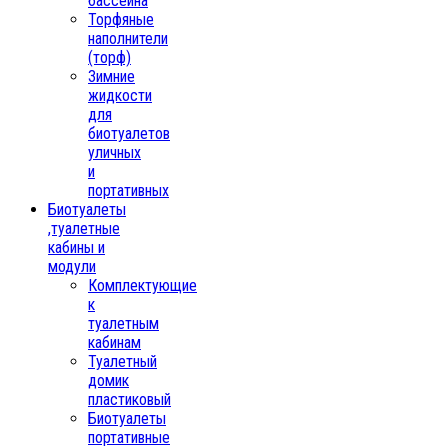
бассейна
Торфяные
наполнители
(торф)
Зимние
жидкости
для
биотуалетов
уличных
и
портативных
Биотуалеты
,туалетные
кабины и
модули
Комплектующие
к
туалетным
кабинам
Туалетный
домик
пластиковый
Биотуалеты
портативные