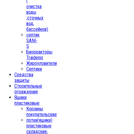
(
очистка
воды
,сточных
вод,
бассейнов)
септик
SANI-
S
Биореакторы
Traidenis
Жироуловители
Септики
Средства
защиты
Строительные
ограждения
Ящики
пластиковые
Корзины
покупательские
лотки(ящики)
пластиковые
складские,