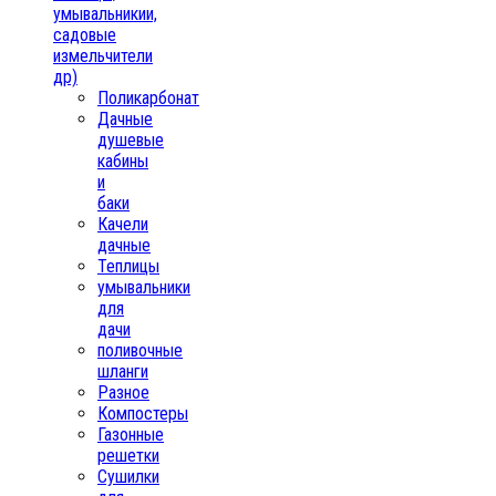
умывальникии,
садовые
измельчители
др)
Поликарбонат
Дачные
душевые
кабины
и
баки
Качели
дачные
Теплицы
умывальники
для
дачи
поливочные
шланги
Разное
Компостеры
Газонные
решетки
Сушилки