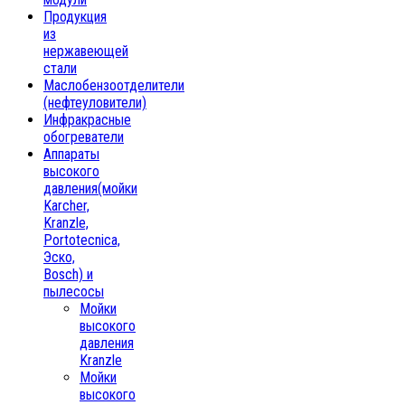
Продукция
из
нержавеющей
стали
Маслобензоотделители
(нефтеуловители)
Инфракрасные
обогреватели
Аппараты
высокого
давления(мойки
Karcher,
Kranzle,
Portotecnica,
Эско,
Bosch) и
пылесосы
Мойки
высокого
давления
Kranzle
Мойки
высокого