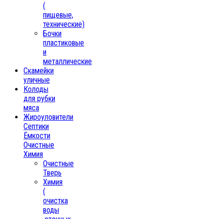
(
пищевые,
технические)
Бочки
пластиковые
и
металлические
Скамейки
уличные
Колоды
для рубки
мяса
Жироуловители
Септики
Ёмкости
Очистные
Химия
Очистные
Тверь
Химия
(
очистка
воды