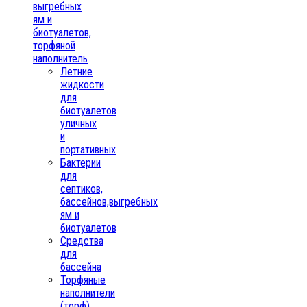
выгребных
ям и
биотуалетов,
торфяной
наполнитель
Летние
жидкости
для
биотуалетов
уличных
и
портативных
Бактерии
для
септиков,
бассейнов,выгребных
ям и
биотуалетов
Средства
для
бассейна
Торфяные
наполнители
(торф)