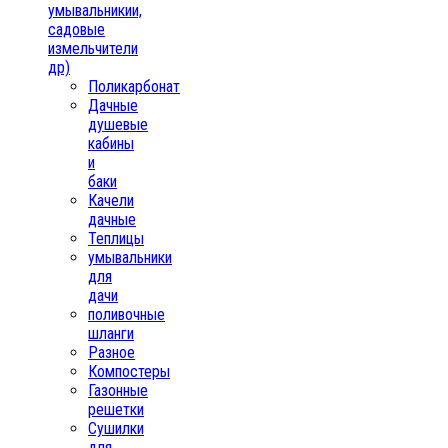
умывальникии,
садовые
измельчители
др)
Поликарбонат
Дачные
душевые
кабины
и
баки
Качели
дачные
Теплицы
умывальники
для
дачи
поливочные
шланги
Разное
Компостеры
Газонные
решетки
Сушилки
для