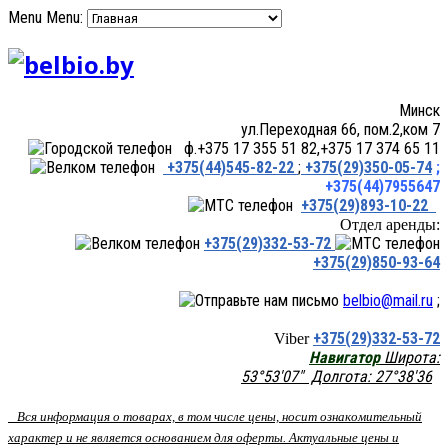
Menu
Menu:
Минск
ул.Переходная 66, пом.2,ком 7
ф.+375 17 355 51 82,+375 17 374 65 11
+375(44)545-82-22
;
+375(29)350-05-74
;
+375(44)7955647
+375(29)893-10-22
Отдел аренды:
+375(29)332-53-72
+375(29)850-93-64
belbio@mail.ru
;
+375(29)332-53-72
Viber
Навигатор
Широта:
53°53'07" Долгота: 27°38'36
Вся информация о товарах, в том числе цены, носит ознакомительный
характер и не является основанием для оферты. Актуальные цены и