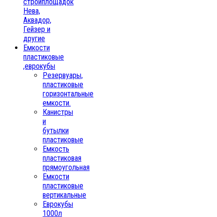
стройплощадок
Нева,
Аквадор,
Гейзер и
другие
Емкости
пластиковые
,еврокубы
Резервуары,
пластиковые
горизонтальные
емкости.
Канистры
и
бутылки
пластиковые
Емкость
пластиковая
прямоугольная
Емкости
пластиковые
вертикальные
Еврокубы
1000л