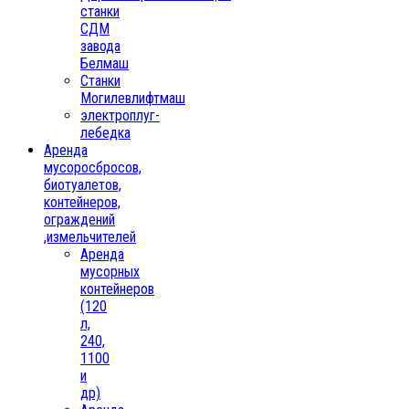
станки
СДМ
завода
Белмаш
Станки
Могилевлифтмаш
электроплуг-
лебедка
Аренда
мусоросбросов,
биотуалетов,
контейнеров,
ограждений
,измельчителей
Аренда
мусорных
контейнеров
(120
л,
240,
1100
и
др)