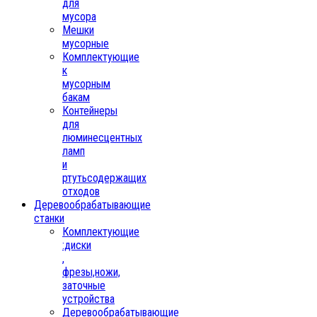
для
мусора
Мешки
мусорные
Комплектующие
к
мусорным
бакам
Контейнеры
для
люминесцентных
ламп
и
ртутьсодержащих
отходов
Деревообрабатывающие
станки
Комплектующие
:диски
,
фрезы,ножи,
заточные
устройства
Деревообрабатывающие