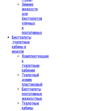
Зимние
жидкости
для
биотуалетов
уличных
и
портативных
Биотуалеты
,туалетные
кабины и
модули
Комплектующие
к
туалетным
кабинам
Туалетный
домик
пластиковый
Биотуалеты
портативные
жидкостные
Туалетные
кабины