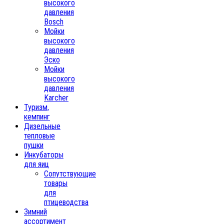
высокого
давления
Bosch
Мойки
высокого
давления
Эско
Мойки
высокого
давления
Karcher
Туризм,
кемпинг
Дизельные
тепловые
пушки
Инкубаторы
для яиц
Сопутствующие
товары
для
птицеводства
Зимний
ассортимент