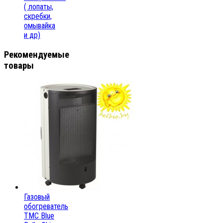
( лопаты,
скребки,
омывайка
и др)
Рекомендуемые
товары
Газовый
обогреватель
ТМС Blue