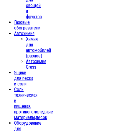
овощей
и
фруктов
Газовые
обогреватели
Автохимия
Химия
для
автомобилей
(разное)
Автохимия
Grass
Ящики
для песка
и соли
Соль
техническая
и
пищевая,
противогололедные
материалы,песок
Oборудование
для