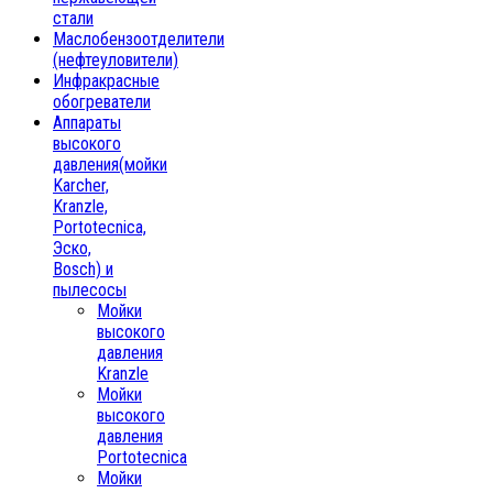
стали
Маслобензоотделители
(нефтеуловители)
Инфракрасные
обогреватели
Аппараты
высокого
давления(мойки
Karcher,
Kranzle,
Portotecnica,
Эско,
Bosch) и
пылесосы
Мойки
высокого
давления
Kranzle
Мойки
высокого
давления
Portotecnica
Мойки