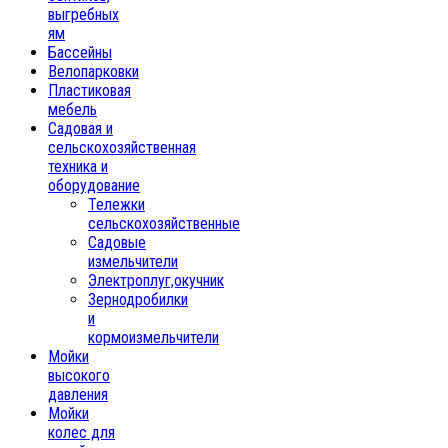
выгребных
ям
Бассейны
Велопарковки
Пластиковая
мебель
Садовая и
сельскохозяйственная
техника и
оборудование
Тележки
сельскохозяйственные
Садовые
измельчители
Электроплуг,окучник
Зернодробилки
и
кормоизмельчители
Мойки
высокого
давления
Мойки
колес для