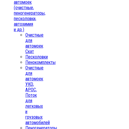
автомоек
(очистные,
пеногенераторы,
песколовки,
автохимия
и др.)
Очистные
для
автомоек
Скат
Песколовки
Пенокомплекты
Очистные
для
автомоек
УКО,
АРОС,
Поток
для
легковых
и
грузовых
автомобилей
Пеногенераторы