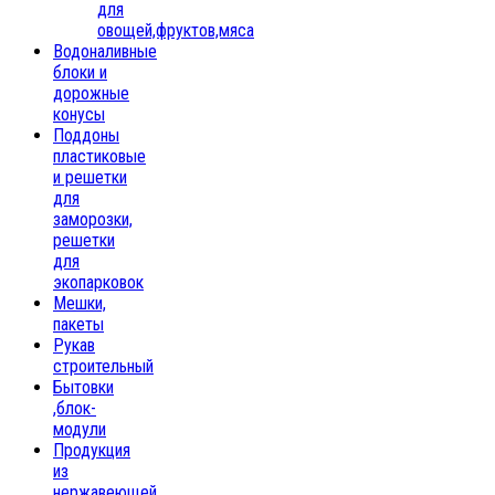
для
овощей,фруктов,мяса
Водоналивные
блоки и
дорожные
конусы
Поддоны
пластиковые
и решетки
для
заморозки,
решетки
для
экопарковок
Мешки,
пакеты
Рукав
строительный
Бытовки
,блок-
модули
Продукция
из
нержавеющей