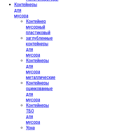
Контейнеры
для
мусора
Контейнер
мусорный
пластиковый
заглубленные
контейнеры
для
мусора
Контейнеры
для
мусора
металлические
Контейнеры
оцинкованные
для
мусора
Контейнеры
ТБО
для
мусора
Урна