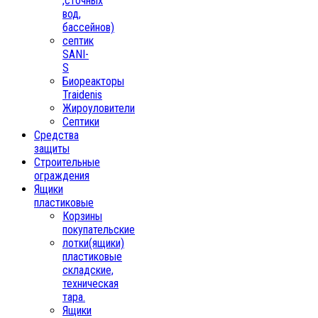
,сточных
вод,
бассейнов)
септик
SANI-
S
Биореакторы
Traidenis
Жироуловители
Септики
Средства
защиты
Строительные
ограждения
Ящики
пластиковые
Корзины
покупательские
лотки(ящики)
пластиковые
складские,
техническая
тара.
Ящики