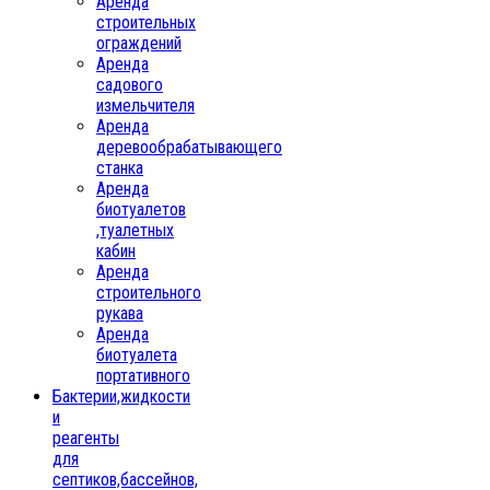
Аренда
строительных
ограждений
Аренда
садового
измельчителя
Аренда
деревообрабатывающего
станка
Аренда
биотуалетов
,туалетных
кабин
Аренда
строительного
рукава
Аренда
биотуалета
портативного
Бактерии,жидкости
и
реагенты
для
септиков,бассейнов,