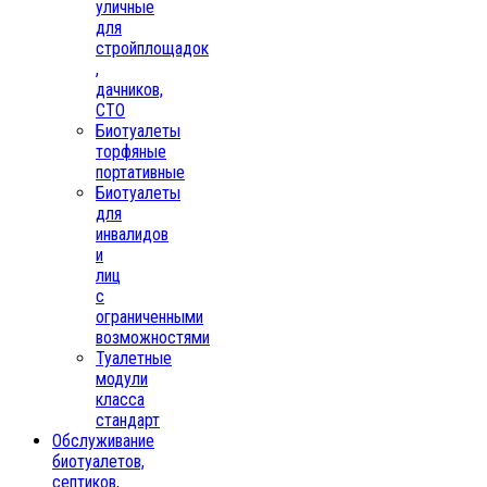
уличные
для
стройплощадок
,
дачников,
СТО
Биотуалеты
торфяные
портативные
Биотуалеты
для
инвалидов
и
лиц
с
ограниченными
возможностями
Туалетные
модули
класса
стандарт
Обслуживание
биотуалетов,
септиков,