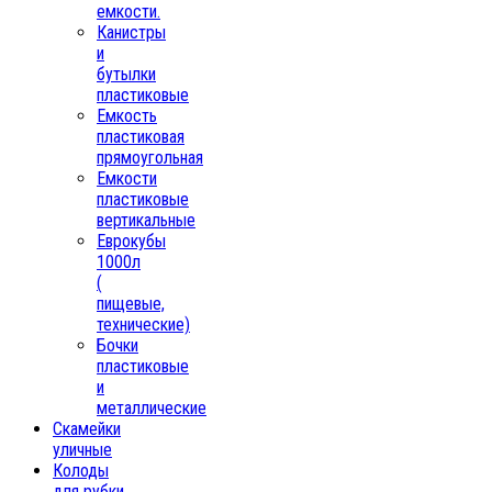
емкости.
Канистры
и
бутылки
пластиковые
Емкость
пластиковая
прямоугольная
Емкости
пластиковые
вертикальные
Еврокубы
1000л
(
пищевые,
технические)
Бочки
пластиковые
и
металлические
Скамейки
уличные
Колоды
для рубки