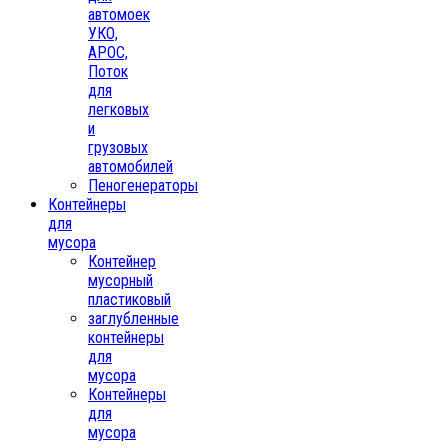
автомоек
УКО,
АРОС,
Поток
для
легковых
и
грузовых
автомобилей
Пеногенераторы
Контейнеры
для
мусора
Контейнер
мусорный
пластиковый
заглубленные
контейнеры
для
мусора
Контейнеры
для
мусора