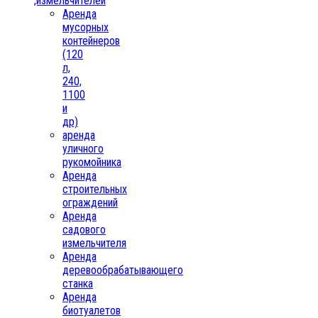
,измельчителей
Аренда
мусорных
контейнеров
(120
л,
240,
1100
и
др)
аренда
уличного
рукомойника
Аренда
строительных
ограждений
Аренда
садового
измельчителя
Аренда
деревообрабатывающего
станка
Аренда
биотуалетов