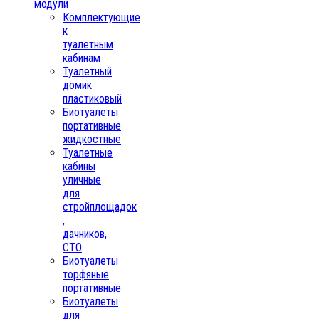
модули
Комплектующие
к
туалетным
кабинам
Туалетный
домик
пластиковый
Биотуалеты
портативные
жидкостные
Туалетные
кабины
уличные
для
стройплощадок
,
дачников,
СТО
Биотуалеты
торфяные
портативные
Биотуалеты
для