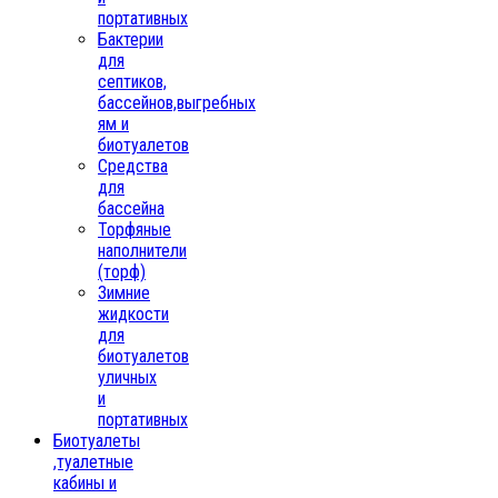
портативных
Бактерии
для
септиков,
бассейнов,выгребных
ям и
биотуалетов
Средства
для
бассейна
Торфяные
наполнители
(торф)
Зимние
жидкости
для
биотуалетов
уличных
и
портативных
Биотуалеты
,туалетные
кабины и