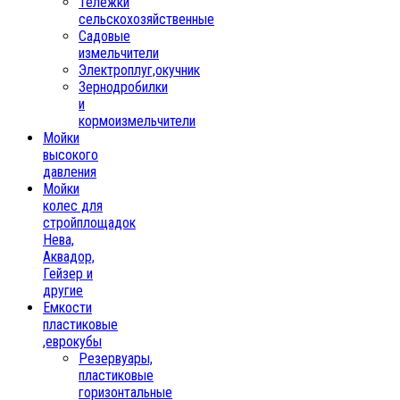
Тележки
сельскохозяйственные
Садовые
измельчители
Электроплуг,окучник
Зернодробилки
и
кормоизмельчители
Мойки
высокого
давления
Мойки
колес для
стройплощадок
Нева,
Аквадор,
Гейзер и
другие
Емкости
пластиковые
,еврокубы
Резервуары,
пластиковые
горизонтальные