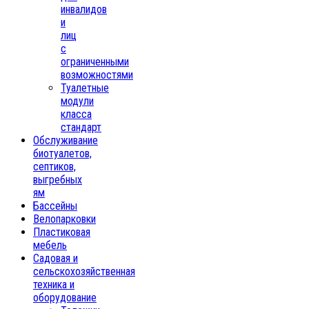
инвалидов
и
лиц
с
ограниченными
возможностями
Туалетные
модули
класса
стандарт
Обслуживание
биотуалетов,
септиков,
выгребных
ям
Бассейны
Велопарковки
Пластиковая
мебель
Садовая и
сельскохозяйственная
техника и
оборудование