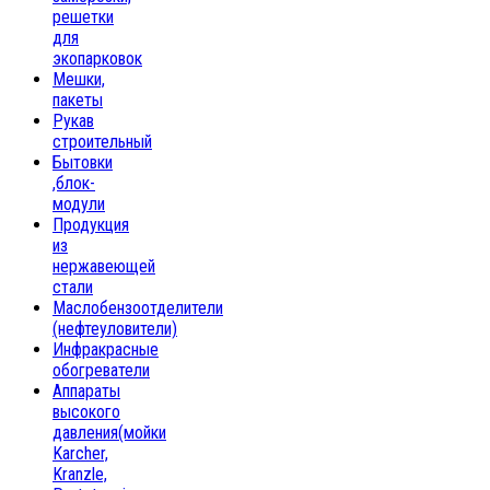
решетки
для
экопарковок
Мешки,
пакеты
Рукав
строительный
Бытовки
,блок-
модули
Продукция
из
нержавеющей
стали
Маслобензоотделители
(нефтеуловители)
Инфракрасные
обогреватели
Аппараты
высокого
давления(мойки
Karcher,
Kranzle,