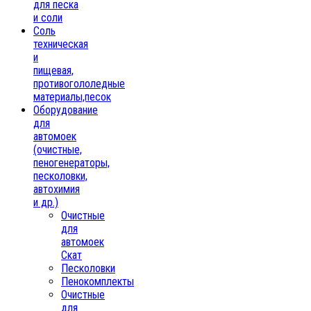
для песка
и соли
Соль
техническая
и
пищевая,
противогололедные
материалы,песок
Oборудование
для
автомоек
(очистные,
пеногенераторы,
песколовки,
автохимия
и др.)
Очистные
для
автомоек
Скат
Песколовки
Пенокомплекты
Очистные
для