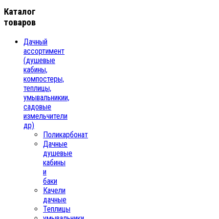
Каталог
товаров
Дачный
ассортимент
(душевые
кабины,
компостеры,
теплицы,
умывальникии,
садовые
измельчители
др)
Поликарбонат
Дачные
душевые
кабины
и
баки
Качели
дачные
Теплицы
умывальники