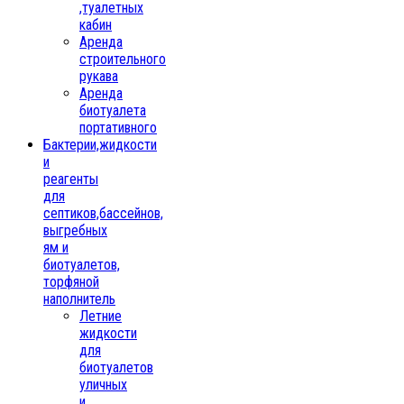
,туалетных
кабин
Аренда
строительного
рукава
Аренда
биотуалета
портативного
Бактерии,жидкости
и
реагенты
для
септиков,бассейнов,
выгребных
ям и
биотуалетов,
торфяной
наполнитель
Летние
жидкости
для
биотуалетов
уличных
и