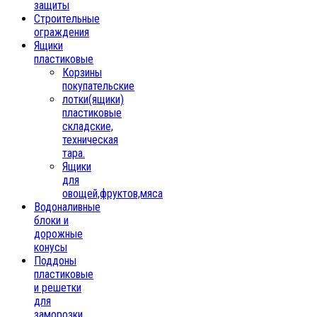
защиты
Строительные
ограждения
Ящики
пластиковые
Корзины
покупательские
лотки(ящики)
пластиковые
складские,
техническая
тара.
Ящики
для
овощей,фруктов,мяса
Водоналивные
блоки и
дорожные
конусы
Поддоны
пластиковые
и решетки
для
заморозки,