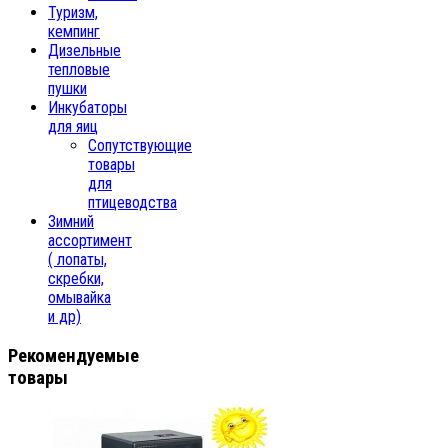
Туризм,
кемпинг
Дизельные
тепловые
пушки
Инкубаторы
для яиц
Сопутствующие
товары
для
птицеводства
Зимний
ассортимент
( лопаты,
скребки,
омывайка
и др)
Рекомендуемые
товары