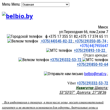
Menu
Menu:
Минск
ул.Переходная 66, пом.2,ком 7
ф.+375 17 355 51 82,+375 17 374 65 11
+375(44)545-82-22
;
+375(29)350-05-74
;
+375(44)7955647
+375(29)893-10-22
Отдел аренды:
+375(29)332-53-72
+375(29)850-93-64
belbio@mail.ru
;
+375(29)332-53-72
Viber
Навигатор
Широта:
53°53'07" Долгота: 27°38'36
Вся информация о товарах, в том числе цены, носит ознакомительный
характер и не является основанием для оферты. Актуальные цены и