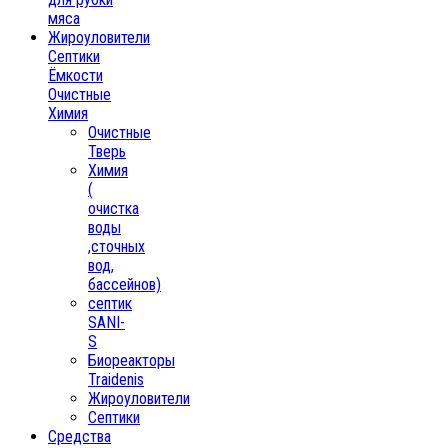
мяса
Жироуловители
Септики
Ёмкости
Очистные
Химия
Очистные
Тверь
Химия
(
очистка
воды
,сточных
вод,
бассейнов)
септик
SANI-
S
Биореакторы
Traidenis
Жироуловители
Септики
Средства