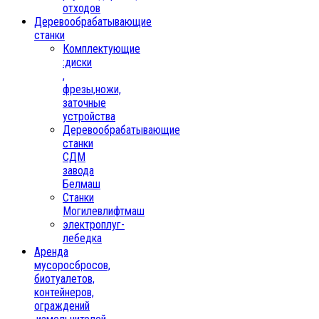
отходов
Деревообрабатывающие
станки
Комплектующие
:диски
,
фрезы,ножи,
заточные
устройства
Деревообрабатывающие
станки
СДМ
завода
Белмаш
Станки
Могилевлифтмаш
электроплуг-
лебедка
Аренда
мусоросбросов,
биотуалетов,
контейнеров,
ограждений