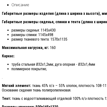
Описание
Габаритные размеры изделия (длина х ширина х высота), мм
Габаритные размеры сиденья, спинки и тента (длина х ширин
размеры сиденья: 1145х430
размеры спинки: 1145х498
размер тканевого тента: 1570х1135
Максимальная нагрузка, кг:
160
Каркас:
труба стальная Ø32х1,2мм; дуга опорная - Ø32х1,4мм
полимерное покрытие;
.
Мягкий элемент:
ткань 45% п/э – 55% хлопок, плотность 108-1
Основание сидения ткань полипропиленовая.
Тент:
ткань с водоотталкивающей отделкой 100% п/э плотность 
Размеры упаковки:
500х165х1320