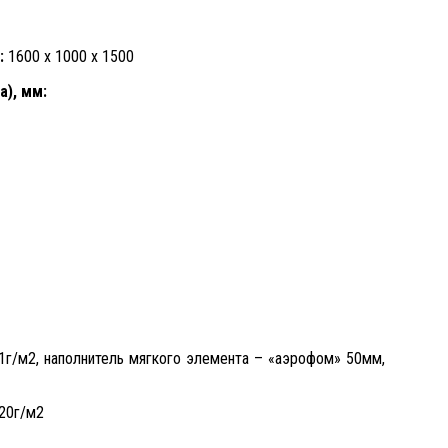
:
1600 х 1000 х 1500
а), мм:
11г/м2, наполнитель мягкого элемента – «аэрофом» 50мм,
120г/м2