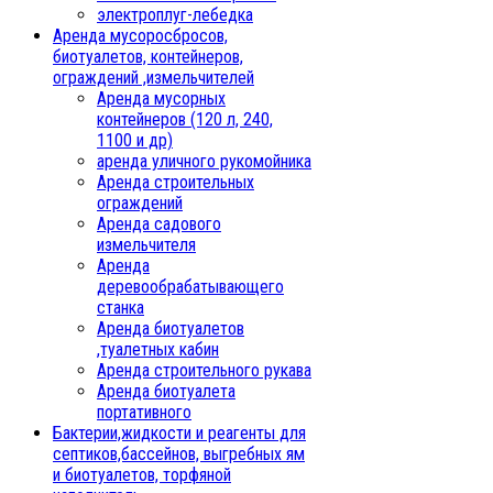
электроплуг-лебедка
Аренда мусоросбросов,
биотуалетов, контейнеров,
ограждений ,измельчителей
Аренда мусорных
контейнеров (120 л, 240,
1100 и др)
аренда уличного рукомойника
Аренда строительных
ограждений
Аренда садового
измельчителя
Аренда
деревообрабатывающего
станка
Аренда биотуалетов
,туалетных кабин
Аренда строительного рукава
Аренда биотуалета
портативного
Бактерии,жидкости и реагенты для
септиков,бассейнов, выгребных ям
и биотуалетов, торфяной