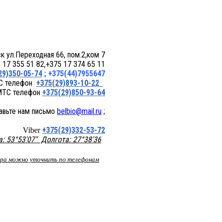
 пом.2,ком 7
17 355 51 82,+375 17 374 65 11
29)350-05-74
; +375(44)7955647
+375(29)893-10-22
+375(29)850-93-64
belbio@mail.ru
;
+375(29)332-53-72
Viber
 53°53'07" Долгота: 27°38'36
вара можно уточнить по телефонам