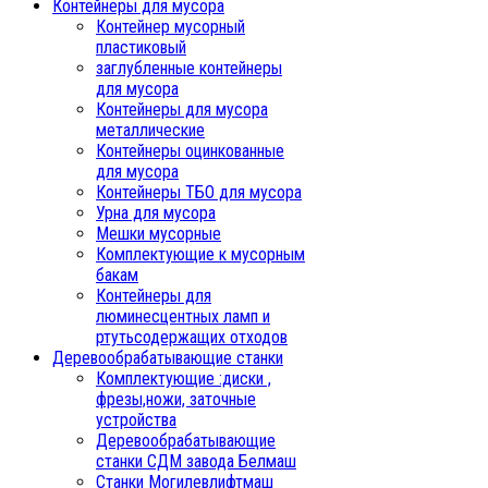
Контейнеры для мусора
Контейнер мусорный
пластиковый
заглубленные контейнеры
для мусора
Контейнеры для мусора
металлические
Контейнеры оцинкованные
для мусора
Контейнеры ТБО для мусора
Урна для мусора
Мешки мусорные
Комплектующие к мусорным
бакам
Контейнеры для
люминесцентных ламп и
ртутьсодержащих отходов
Деревообрабатывающие станки
Комплектующие :диски ,
фрезы,ножи, заточные
устройства
Деревообрабатывающие
станки СДМ завода Белмаш
Станки Могилевлифтмаш