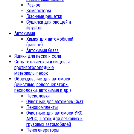
Разное
Компостеры
Газонные решетки
Сушилки для овощей и
фруктов
Автохимия
Химия для автомобилей
(разное)
Автохимия Grass
Ящики для песка и соли
Соль техническая и пищевая,
противогололедные
материалы,песок
Oборудование для автомоек
(очистные, пеногенераторы,
песколовки, автохимия и др.)
Песколовки
Очистные для автомоек Скат
Пенокомплекты
Очистные для автомоек УКО,
АРОС, Поток для легковых и
грузовых автомобилей
Пеногенераторы