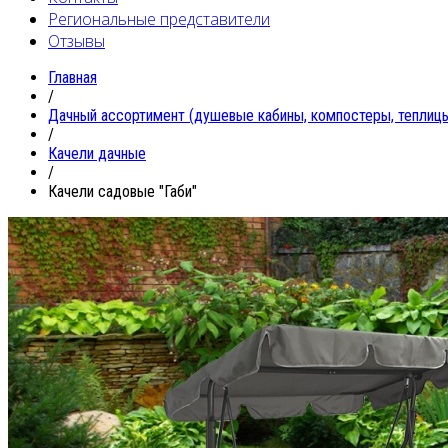
Региональные представители
Отзывы
Главная
/
Дачный ассортимент (душевые кабины, компостеры, теплицы
/
Качели дачные
/
Качели садовые "Габи"