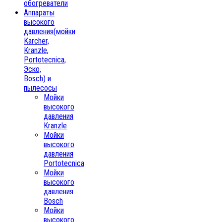
обогреватели
Аппараты
высокого
давления(мойки
Karcher,
Kranzle,
Portotecnica,
Эско,
Bosch) и
пылесосы
Мойки
высокого
давления
Kranzle
Мойки
высокого
давления
Portotecnica
Мойки
высокого
давления
Bosch
Мойки
высокого