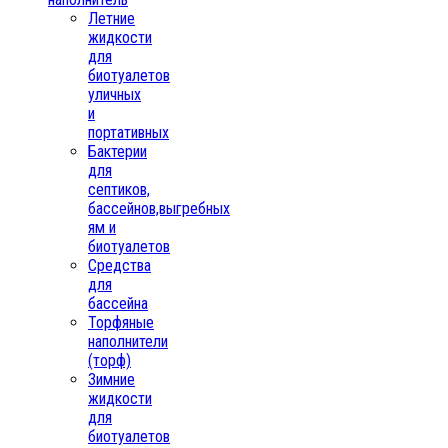
Летние
жидкости
для
биотуалетов
уличных
и
портативных
Бактерии
для
септиков,
бассейнов,выгребных
ям и
биотуалетов
Средства
для
бассейна
Торфяные
наполнители
(торф)
Зимние
жидкости
для
биотуалетов