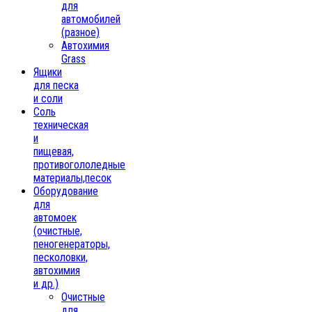
для
автомобилей
(разное)
Автохимия
Grass
Ящики
для песка
и соли
Соль
техническая
и
пищевая,
противогололедные
материалы,песок
Oборудование
для
автомоек
(очистные,
пеногенераторы,
песколовки,
автохимия
и др.)
Очистные
для