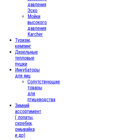
давления
Эско
Мойки
высокого
давления
Karcher
Туризм,
кемпинг
Дизельные
тепловые
пушки
Инкубаторы
для яиц
Сопутствующие
товары
для
птицеводства
Зимний
ассортимент
( лопаты,
скребки,
омывайка
и др)