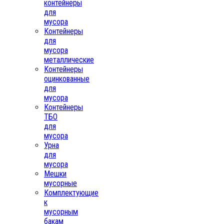
контейнеры
для
мусора
Контейнеры
для
мусора
металлические
Контейнеры
оцинкованные
для
мусора
Контейнеры
ТБО
для
мусора
Урна
для
мусора
Мешки
мусорные
Комплектующие
к
мусорным
бакам