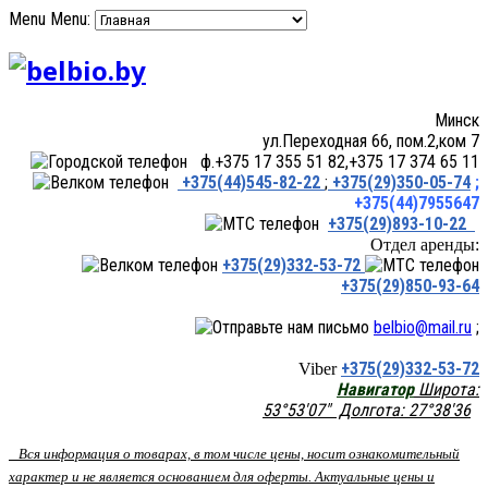
Menu
Menu:
Минск
ул.Переходная 66, пом.2,ком 7
ф.+375 17 355 51 82,+375 17 374 65 11
+375(44)545-82-22
;
+375(29)350-05-74
;
+375(44)7955647
+375(29)893-10-22
Отдел аренды:
+375(29)332-53-72
+375(29)850-93-64
belbio@mail.ru
;
+375(29)332-53-72
Viber
Навигатор
Широта:
53°53'07" Долгота: 27°38'36
Вся информация о товарах, в том числе цены, носит ознакомительный
характер и не является основанием для оферты. Актуальные цены и