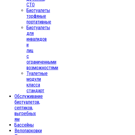
СТО
Биотуалеты
торфяные
портативные
Биотуалеты
для
инвалидов
и
лиц
с
ограниченными
возможностями
Туалетные
модули
класса
стандарт
Обслуживание
биотуалетов,
септиков,
выгребных
ям
Бассейны
Велопарковки