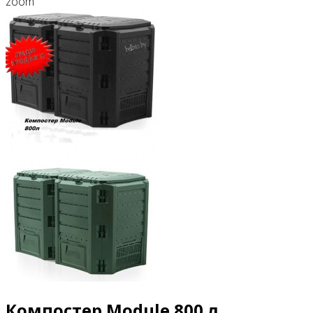
zoom
Компостер Module 800 л