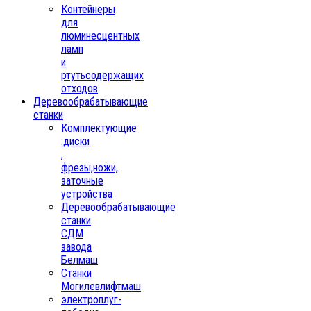
Контейнеры
для
люминесцентных
ламп
и
ртутьсодержащих
отходов
Деревообрабатывающие
станки
Комплектующие
:диски
,
фрезы,ножи,
заточные
устройства
Деревообрабатывающие
станки
СДМ
завода
Белмаш
Станки
Могилевлифтмаш
электроплуг-