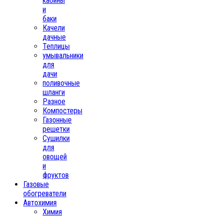
кабины
и
баки
Качели
дачные
Теплицы
умывальники
для
дачи
поливочные
шланги
Разное
Компостеры
Газонные
решетки
Сушилки
для
овощей
и
фруктов
Газовые
обогреватели
Автохимия
Химия