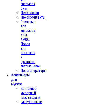
автомоек
Скат
Песколовки
Пенокомплекты
Очистные
для
автомоек
УКО,
АРОС,
Поток
для
легковых
и
грузовых
автомобилей
Пеногенераторы
Контейнеры
для
мусора
Контейнер
мусорный
пластиковый
заглубленные