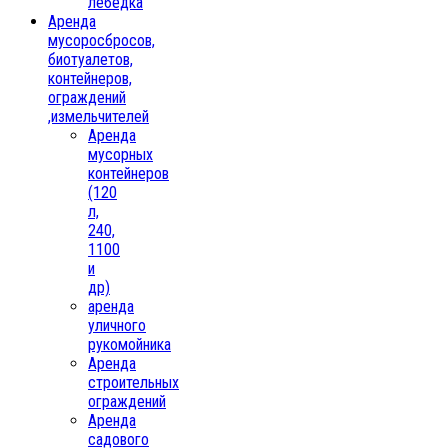
лебедка
Аренда
мусоросбросов,
биотуалетов,
контейнеров,
ограждений
,измельчителей
Аренда
мусорных
контейнеров
(120
л,
240,
1100
и
др)
аренда
уличного
рукомойника
Аренда
строительных
ограждений
Аренда
садового