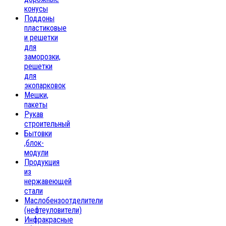
конусы
Поддоны
пластиковые
и решетки
для
заморозки,
решетки
для
экопарковок
Мешки,
пакеты
Рукав
строительный
Бытовки
,блок-
модули
Продукция
из
нержавеющей
стали
Маслобензоотделители
(нефтеуловители)
Инфракрасные