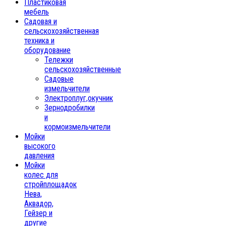
Пластиковая
мебель
Садовая и
сельскохозяйственная
техника и
оборудование
Тележки
сельскохозяйственные
Садовые
измельчители
Электроплуг,окучник
Зернодробилки
и
кормоизмельчители
Мойки
высокого
давления
Мойки
колес для
стройплощадок
Нева,
Аквадор,
Гейзер и
другие