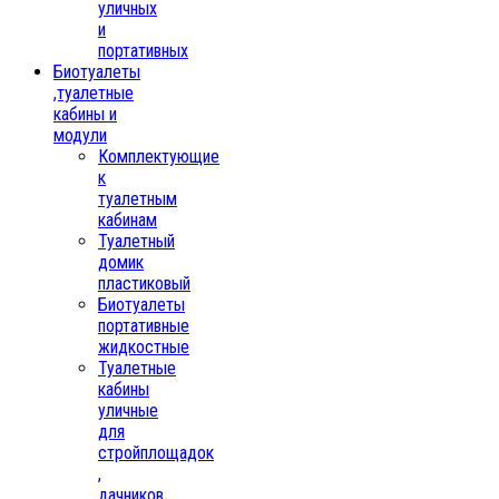
уличных
и
портативных
Биотуалеты
,туалетные
кабины и
модули
Комплектующие
к
туалетным
кабинам
Туалетный
домик
пластиковый
Биотуалеты
портативные
жидкостные
Туалетные
кабины
уличные
для
стройплощадок
,
дачников,