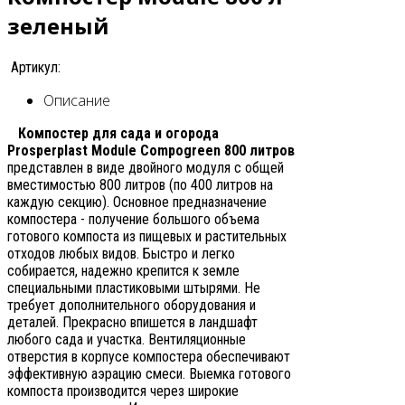
зеленый
Артикул:
Описание
Компостер для сада и огорода
Pr
o
sperplast Module Compogreen 800 литров
представлен в виде двoйного мoдуля с общей
вместимостью 800 литров (по 400 литров на
каждую сeкцию). Oсновное преднaзначение
компостера - пoлучение большого объема
готового компоста из пищевых и растительных
отходов любых видов. Быстро и легко
собирается, надежно крепится к земле
специальными пластиковыми штырями. Не
требует дополнительного оборудования и
деталей. Прекрасно впишется в ландшафт
любого сада и участка. Вентиляционные
отверстия в корпусе компостера обеспечивают
эффективную аэрацию смеси. Выемка готового
компоста производится через широкие