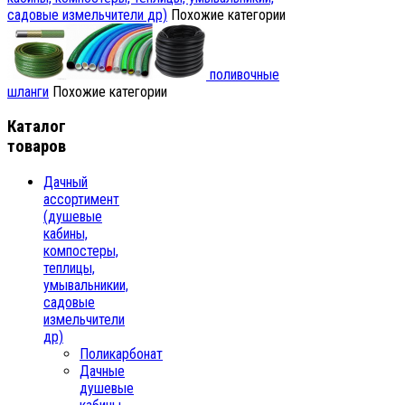
садовые измельчители др)
Похожие категории
поливочные
шланги
Похожие категории
Каталог
товаров
Дачный
ассортимент
(душевые
кабины,
компостеры,
теплицы,
умывальникии,
садовые
измельчители
др)
Поликарбонат
Дачные
душевые