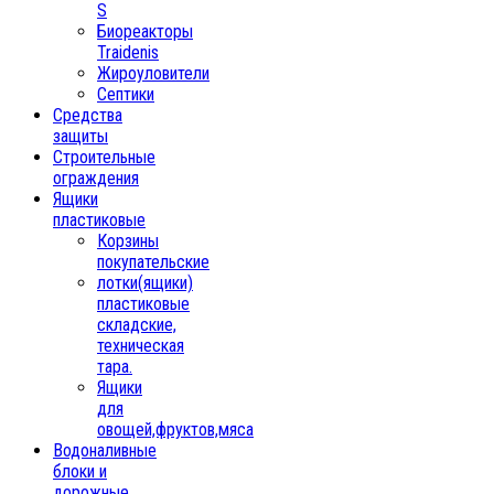
S
Биореакторы
Traidenis
Жироуловители
Септики
Средства
защиты
Строительные
ограждения
Ящики
пластиковые
Корзины
покупательские
лотки(ящики)
пластиковые
складские,
техническая
тара.
Ящики
для
овощей,фруктов,мяса
Водоналивные
блоки и
дорожные