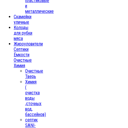
пластиковые
и
металлические
Скамейки
уличные
Колоды
для рубки
мяса
Жироуловители
Септики
Ёмкости
Очистные
Химия
Очистные
Тверь
Химия
(
очистка
воды
,сточных
вод,
бассейнов)
септик
SANI-