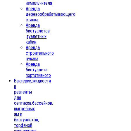
измельчителя
Аренда
деревообрабатывающего
станка
Аренда
биотуалетов
,туалетных
кабин
Аренда
строительного
рукава
Аренда
биотуалета
портативного
Бактерии,жидкости
и
реагенты
для
септиков,бассейнов,
выгребных
ям и
биотуалетов,
торфяной
наполнитель