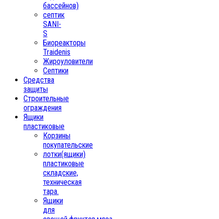
бассейнов)
септик
SANI-
S
Биореакторы
Traidenis
Жироуловители
Септики
Средства
защиты
Строительные
ограждения
Ящики
пластиковые
Корзины
покупательские
лотки(ящики)
пластиковые
складские,
техническая
тара.
Ящики
для