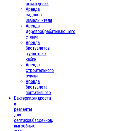
ограждений
Аренда
садового
измельчителя
Аренда
деревообрабатывающего
станка
Аренда
биотуалетов
,туалетных
кабин
Аренда
строительного
рукава
Аренда
биотуалета
портативного
Бактерии,жидкости
и
реагенты
для
септиков,бассейнов,
выгребных