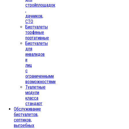
стройплощадок
,
дачников,
СТО
Биотуалеты
торфяные
портативные
Биотуалеты
для
инвалидов
и
лиц
с
ограниченными
возможностями
Туалетные
модули
класса
стандарт
Обслуживание
биотуалетов,
септиков,
выгребных