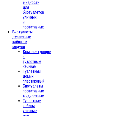
жидкости
для
биотуалетов
уличных
и
портативных
Биотуалеты
,туалетные
кабины и
модули
Комплектующие
к
туалетным
кабинам
Туалетный
домик
пластиковый
Биотуалеты
портативные
жидкостные
Туалетные
кабины
уличные
для