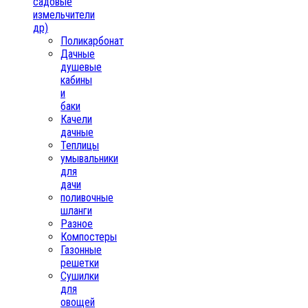
садовые
измельчители
др)
Поликарбонат
Дачные
душевые
кабины
и
баки
Качели
дачные
Теплицы
умывальники
для
дачи
поливочные
шланги
Разное
Компостеры
Газонные
решетки
Сушилки
для
овощей