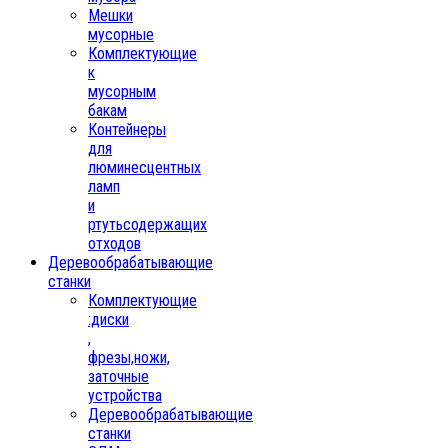
Мешки
мусорные
Комплектующие
к
мусорным
бакам
Контейнеры
для
люминесцентных
ламп
и
ртутьсодержащих
отходов
Деревообрабатывающие
станки
Комплектующие
:диски
,
фрезы,ножи,
заточные
устройства
Деревообрабатывающие
станки