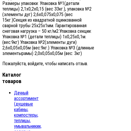
Размеры упаковки: Упаковка №1(детали
теплицы) 2,1х0,2х0,15 (вес 33кг.), упаковка №2
(элементы дуг) 2,6х0,075х0,075 (вес
15кг.)Секция из квадратной оцинкованной
сварной трубы 25х25х1мм. Гарантированная
снеговая нагрузка – 50 кг/м2.Упаковка секции:
Упаковка №1 (детали теплицы) 1х0,25х0,1м.
(вес:9кг) Упаковка №2(элементы дуги)
2,6х0,05х0,05м (вес:9кг.) Упаковка №3 (длинные
элементырамы) 2,0х0,05х0,05м (вес: 3кг)
Пожалуйста, войдите, чтобы написать отзыв.
Каталог
товаров
Дачный
ассортимент
(душевые
кабины,
компостеры,
теплицы,
умывальникии,