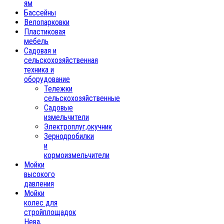
ям
Бассейны
Велопарковки
Пластиковая
мебель
Садовая и
сельскохозяйственная
техника и
оборудование
Тележки
сельскохозяйственные
Садовые
измельчители
Электроплуг,окучник
Зернодробилки
и
кормоизмельчители
Мойки
высокого
давления
Мойки
колес для
стройплощадок
Нева,