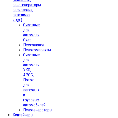
пеногенераторы,
песколовки,
автохимия
и др.)
Очистные
для
автомоек
Скат
Песколовки
Пенокомплекты
Очистные
для
автомоек
УКО,
АРОС,
Поток
для
легковых
и
грузовых
автомобилей
Пеногенераторы
Контейнеры