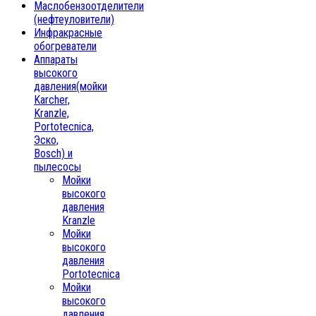
Маслобензоотделители
(нефтеуловители)
Инфракрасные
обогреватели
Аппараты
высокого
давления(мойки
Karcher,
Kranzle,
Portotecnica,
Эско,
Bosch) и
пылесосы
Мойки
высокого
давления
Kranzle
Мойки
высокого
давления
Portotecnica
Мойки
высокого
давления