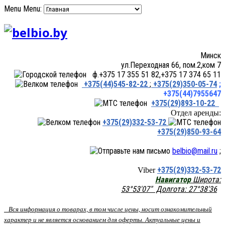
Menu
Menu:
Минск
ул.Переходная 66, пом.2,ком 7
ф.+375 17 355 51 82,+375 17 374 65 11
+375(44)545-82-22
;
+375(29)350-05-74
;
+375(44)7955647
+375(29)893-10-22
Отдел аренды:
+375(29)332-53-72
+375(29)850-93-64
belbio@mail.ru
;
+375(29)332-53-72
Viber
Навигатор
Широта:
53°53'07" Долгота: 27°38'36
Вся информация о товарах, в том числе цены, носит ознакомительный
характер и не является основанием для оферты. Актуальные цены и