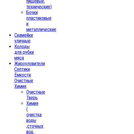
пищевые,
технические)
Бочки
пластиковые
и
металлические
Скамейки
уличные
Колоды
для рубки
мяса
Жироуловители
Септики
Ёмкости
Очистные
Химия
Очистные
Тверь
Химия
(
очистка
воды
,сточных
вод,