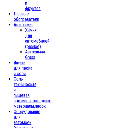
и
фруктов
Газовые
обогреватели
Автохимия
Химия
для
автомобилей
(разное)
Автохимия
Grass
Ящики
для песка
и соли
Соль
техническая
и
пищевая,
противогололедные
материалы,песок
Oборудование
для
автомоек
(очистные,