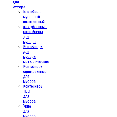
для
мусора
Контейнер
мусорный
пластиковый
заглубленные
контейнеры
для
мусора
Контейнеры
для
мусора
металлические
Контейнеры
оцинкованные
для
мусора
Контейнеры
ТБО
для
мусора
Урна
для
мусора