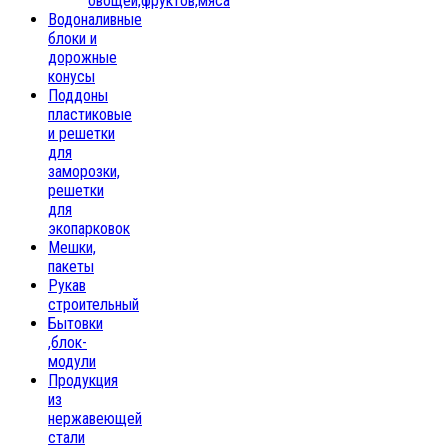
овощей,фруктов,мяса
Водоналивные
блоки и
дорожные
конусы
Поддоны
пластиковые
и решетки
для
заморозки,
решетки
для
экопарковок
Мешки,
пакеты
Рукав
строительный
Бытовки
,блок-
модули
Продукция
из
нержавеющей
стали