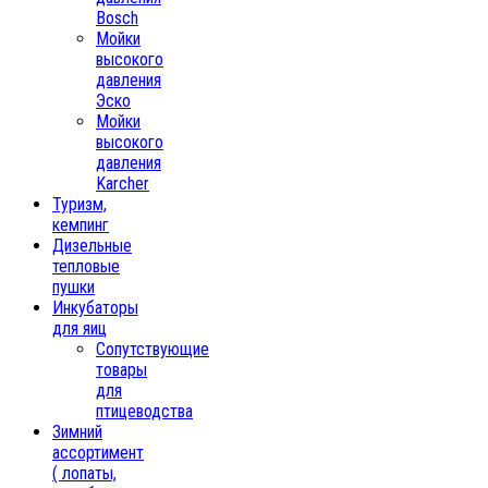
Bosch
Мойки
высокого
давления
Эско
Мойки
высокого
давления
Karcher
Туризм,
кемпинг
Дизельные
тепловые
пушки
Инкубаторы
для яиц
Сопутствующие
товары
для
птицеводства
Зимний
ассортимент
( лопаты,