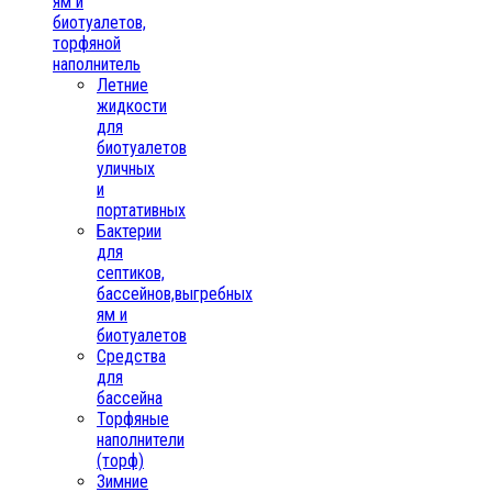
ям и
биотуалетов,
торфяной
наполнитель
Летние
жидкости
для
биотуалетов
уличных
и
портативных
Бактерии
для
септиков,
бассейнов,выгребных
ям и
биотуалетов
Средства
для
бассейна
Торфяные
наполнители
(торф)
Зимние