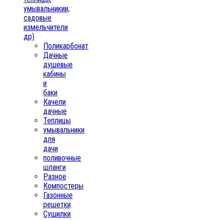
умывальникии,
садовые
измельчители
др)
Поликарбонат
Дачные
душевые
кабины
и
баки
Качели
дачные
Теплицы
умывальники
для
дачи
поливочные
шланги
Разное
Компостеры
Газонные
решетки
Сушилки