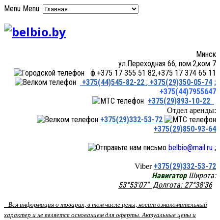
Menu
Menu:
Минск
ул.Переходная 66, пом.2,ком 7
ф.+375 17 355 51 82,+375 17 374 65 11
+375(44)545-82-22
;
+375(29)350-05-74
;
+375(44)7955647
+375(29)893-10-22
Отдел аренды:
+375(29)332-53-72
+375(29)850-93-64
belbio@mail.ru
;
+375(29)332-53-72
Viber
Навигатор
Широта:
53°53'07" Долгота: 27°38'36
Вся информация о товарах, в том числе цены, носит ознакомительный
характер и не является основанием для оферты. Актуальные цены и