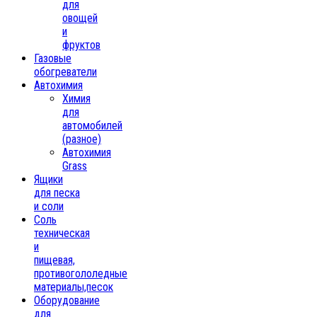
для
овощей
и
фруктов
Газовые
обогреватели
Автохимия
Химия
для
автомобилей
(разное)
Автохимия
Grass
Ящики
для песка
и соли
Соль
техническая
и
пищевая,
противогололедные
материалы,песок
Oборудование
для