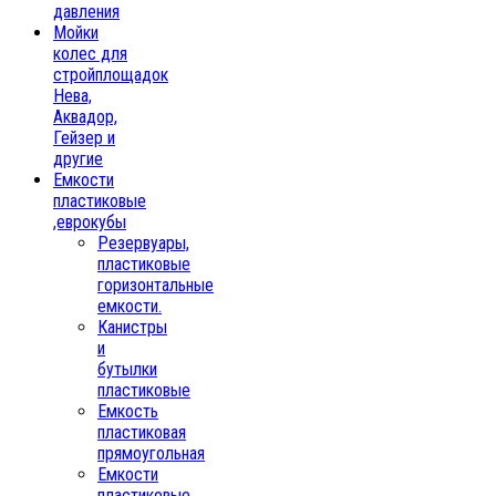
давления
Мойки
колес для
стройплощадок
Нева,
Аквадор,
Гейзер и
другие
Емкости
пластиковые
,еврокубы
Резервуары,
пластиковые
горизонтальные
емкости.
Канистры
и
бутылки
пластиковые
Емкость
пластиковая
прямоугольная
Емкости
пластиковые