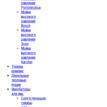
давления
Portotecnica
Мойки
высокого
давления
Bosch
Мойки
высокого
давления
Эско
Мойки
высокого
давления
Karcher
Туризм,
кемпинг
Дизельные
тепловые
пушки
Инкубаторы
для яиц
Сопутствующие
товары