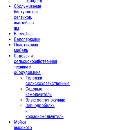
стандарт
Обслуживание
биотуалетов,
септиков,
выгребных
ям
Бассейны
Велопарковки
Пластиковая
мебель
Садовая и
сельскохозяйственная
техника и
оборудование
Тележки
сельскохозяйственные
Садовые
измельчители
Электроплуг,окучник
Зернодробилки
и
кормоизмельчители
Мойки
высокого