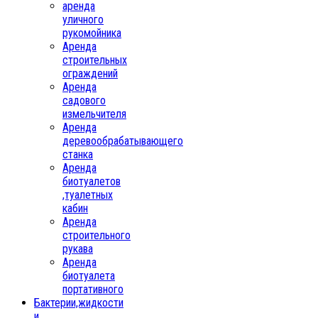
аренда
уличного
рукомойника
Аренда
строительных
ограждений
Аренда
садового
измельчителя
Аренда
деревообрабатывающего
станка
Аренда
биотуалетов
,туалетных
кабин
Аренда
строительного
рукава
Аренда
биотуалета
портативного
Бактерии,жидкости
и