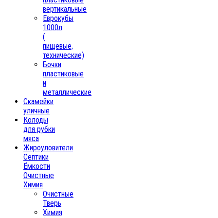
вертикальные
Еврокубы
1000л
(
пищевые,
технические)
Бочки
пластиковые
и
металлические
Скамейки
уличные
Колоды
для рубки
мяса
Жироуловители
Септики
Ёмкости
Очистные
Химия
Очистные
Тверь
Химия