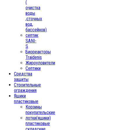
(
очистка
воды
,сточных
вод,
бассейнов)
септик
SANI-
S
Биореакторы
Traidenis
Жироуловители
Септики
Средства
защиты
Строительные
ограждения
Ящики
пластиковые
Корзины
покупательские
лотки(ящики)
пластиковые
складские,