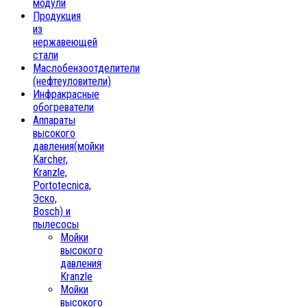
модули
Продукция
из
нержавеющей
стали
Маслобензоотделители
(нефтеуловители)
Инфракрасные
обогреватели
Аппараты
высокого
давления(мойки
Karcher,
Kranzle,
Portotecnica,
Эско,
Bosch) и
пылесосы
Мойки
высокого
давления
Kranzle
Мойки
высокого