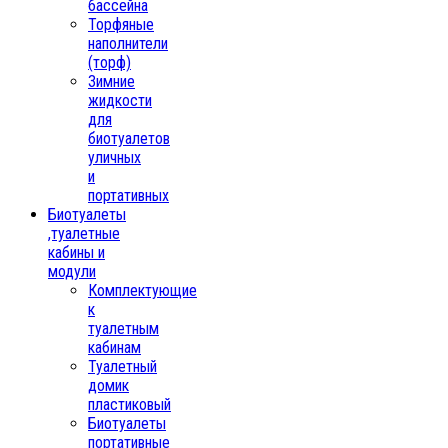
бассейна
Торфяные
наполнители
(торф)
Зимние
жидкости
для
биотуалетов
уличных
и
портативных
Биотуалеты
,туалетные
кабины и
модули
Комплектующие
к
туалетным
кабинам
Туалетный
домик
пластиковый
Биотуалеты
портативные