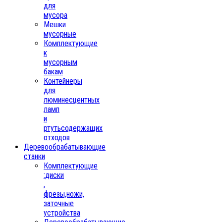
для
мусора
Мешки
мусорные
Комплектующие
к
мусорным
бакам
Контейнеры
для
люминесцентных
ламп
и
ртутьсодержащих
отходов
Деревообрабатывающие
станки
Комплектующие
:диски
,
фрезы,ножи,
заточные
устройства