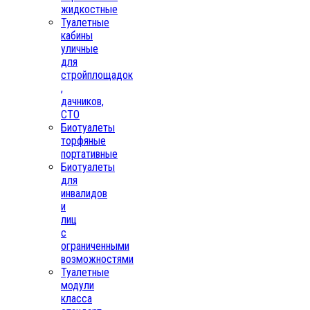
жидкостные
Туалетные
кабины
уличные
для
стройплощадок
,
дачников,
СТО
Биотуалеты
торфяные
портативные
Биотуалеты
для
инвалидов
и
лиц
с
ограниченными
возможностями
Туалетные
модули
класса