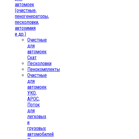
автомоек
(очистные,
пеногенераторы,
песколовки,
автохимия
и др.)
Очистные
для
автомоек
Скат
Песколовки
Пенокомплекты
Очистные
для
автомоек
УКО,
АРОС,
Поток
для
легковых
и
грузовых
автомобилей