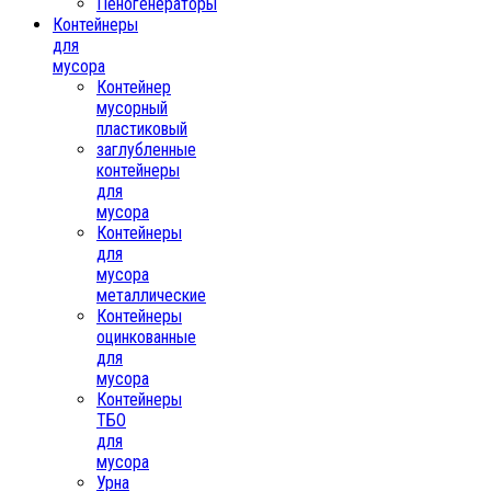
Пеногенераторы
Контейнеры
для
мусора
Контейнер
мусорный
пластиковый
заглубленные
контейнеры
для
мусора
Контейнеры
для
мусора
металлические
Контейнеры
оцинкованные
для
мусора
Контейнеры
ТБО
для
мусора
Урна