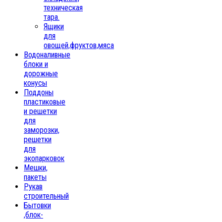
техническая
тара.
Ящики
для
овощей,фруктов,мяса
Водоналивные
блоки и
дорожные
конусы
Поддоны
пластиковые
и решетки
для
заморозки,
решетки
для
экопарковок
Мешки,
пакеты
Рукав
строительный
Бытовки
,блок-