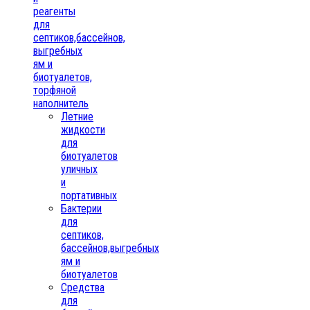
реагенты
для
септиков,бассейнов,
выгребных
ям и
биотуалетов,
торфяной
наполнитель
Летние
жидкости
для
биотуалетов
уличных
и
портативных
Бактерии
для
септиков,
бассейнов,выгребных
ям и
биотуалетов
Средства
для