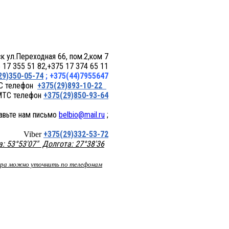
 пом.2,ком 7
17 355 51 82,+375 17 374 65 11
29)350-05-74
; +375(44)7955647
+375(29)893-10-22
+375(29)850-93-64
belbio@mail.ru
;
+375(29)332-53-72
Viber
 53°53'07" Долгота: 27°38'36
вара можно уточнить по телефонам