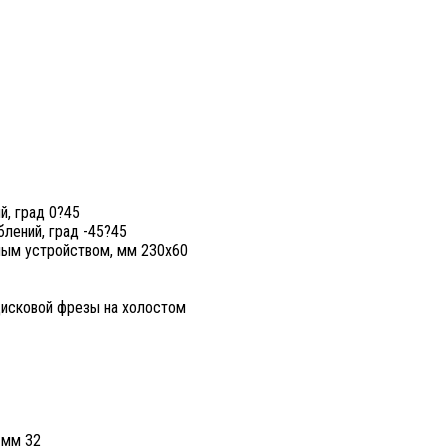
й, град 0?45
лений, град -45?45
ным устройством, мм 230x60
дисковой фрезы на холостом
 мм 32