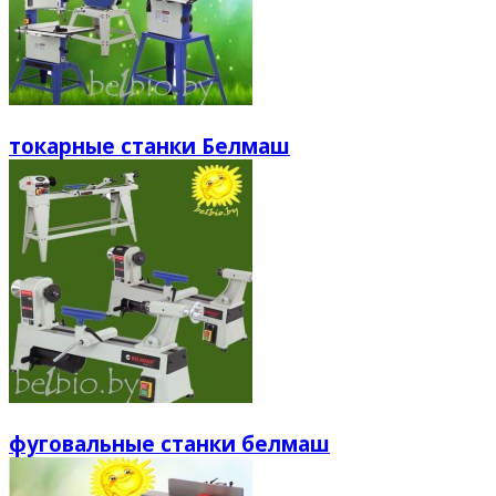
токарные станки Белмаш
фуговальные станки белмаш