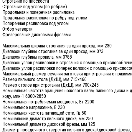
Строгание по плоскости
Строгание под углом (по ребрам)
Продольная и поперечная распиловка
Продольная распиловка по ребру под углом
Поперечная распиловка под углом
Отбор четверти
Фрезерование дисковыми фрезами
Максимальная ширина строгания за один проход, мм 230
Диапазон глубины строгания за один проход, мм 0?3
Диапазон глубины пропила, мм 0?88
Диапазон углов распиловки и строгания с помощью приспособлени
Диапазон углов распиловки поперек волокон с помощью приспособ
Максимальный размер сечения заготовки при строгании с прижим
Размер пильного стола (ДxШ), мм 715x466
Размер столов при строгании (ДxШ), мм 700x245
Номинальная частота вращения ножевого вала/ пильного диска и 
ходу, мин-1 6000/2850
Номинальная потребляемая мощность, Вт 2200
Номинальное напряжение, В 230
Номинальная частота питающей сети, Гц 50
Номинальный диаметр пильного диска, мм 250
Номинальный диаметр дисковой фрезы, мм 125
Диаметр посадочного отверстия пильного диска/дисковой фрезы,