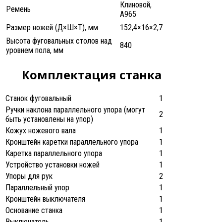
Клиновой,
Ремень
А965
Размер ножей (Д×Ш×Т), мм
152,4×16×2,7
Высота фуговальных столов над
840
уровнем пола, мм
Комплектация станка
Станок фуговальный
1
Ручки наклона параллельного упора (могут
2
быть установлены на упор)
Кожух ножевого вала
1
Кронштейн каретки параллельного упора
1
Каретка параллельного упора
1
Устройство установки ножей
1
Упоры для рук
2
Параллельный упор
1
Кронштейн выключателя
1
Основание станка
1
Выключатель
1