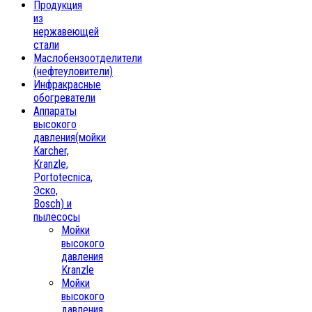
Продукция
из
нержавеющей
стали
Маслобензоотделители
(нефтеуловители)
Инфракрасные
обогреватели
Аппараты
высокого
давления(мойки
Karcher,
Kranzle,
Portotecnica,
Эско,
Bosch) и
пылесосы
Мойки
высокого
давления
Kranzle
Мойки
высокого
давления