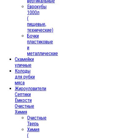
вертикальные
Еврокубы
1000л
(
пищевые,
технические)
Бочки
пластиковые
и
металлические
Скамейки
уличные
Колоды
для рубки
мяса
Жироуловители
Септики
Ёмкости
Очистные
Химия
Очистные
Тверь
Химия
(