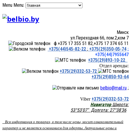
Menu
Menu:
Минск
ул.Переходная 66, пом.2,ком 7
ф.+375 17 355 51 82,+375 17 374 65 11
+375(44)545-82-22
;
+375(29)350-05-74
;
+375(44)7955647
+375(29)893-10-22
Отдел аренды:
+375(29)332-53-72
+375(29)850-93-64
belbio@mail.ru
;
+375(29)332-53-72
Viber
Навигатор
Широта:
53°53'07" Долгота: 27°38'36
Вся информация о товарах, в том числе цены, носит ознакомительный
характер и не является основанием для оферты. Актуальные цены и