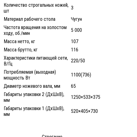
Количество строгальных ножей,
3
шт
Материал рабочего стола
Чугун
Частота вращения на холостом
5 000
ходу, об./мин
Масса нетто, кг
107
Масса брутто, кг
116
Характеристики питающей сети,
220/50
В/Гц
Потребляемая (выходная)
1100(736)
мощность Вт
Диаметр ножевого вала, мм
65
Габариты упаковки 2 (ДхШхВ),
1250×533×375
мм
Габариты упаковки 1 (ДхШхВ),
520×405×730
мм
Строгание