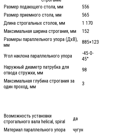
Размер подающего стола, мм
556
Размер приемного стола, мм
565
Длина строгальных столов, мм
1 170
Максимальная ширина строгания, мм
152
Размеры параллельного упора (ДхВ),
885×123
мм
-45-0-
Угол наклона параллельного упора
45°
Наружный диаметр патрубка для
98
отвода стружки, мм
Максимальная глубина строгания за
3
один проход, мм
Возможность установки
да
строгального вала helical, spiral
Материал параллельного упора
чугун