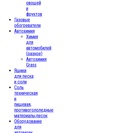
овощей
и
фруктов
Газовые
обогреватели
Автохимия
Химия
для
автомобилей
(разное)
Автохимия
Grass
Ящики
для песка
и соли
Соль
техническая
и
пищевая,
противогололедные
материалы,песок
Oборудование
для
автомоек