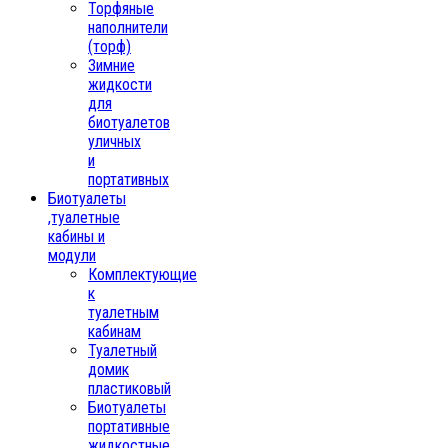
Торфяные
наполнители
(торф)
Зимние
жидкости
для
биотуалетов
уличных
и
портативных
Биотуалеты
,туалетные
кабины и
модули
Комплектующие
к
туалетным
кабинам
Туалетный
домик
пластиковый
Биотуалеты
портативные
жидкостные