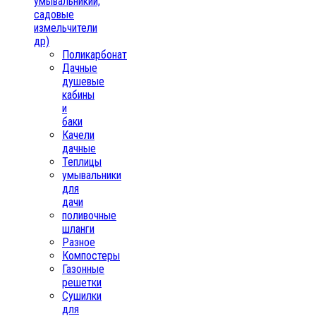
умывальникии,
садовые
измельчители
др)
Поликарбонат
Дачные
душевые
кабины
и
баки
Качели
дачные
Теплицы
умывальники
для
дачи
поливочные
шланги
Разное
Компостеры
Газонные
решетки
Сушилки
для