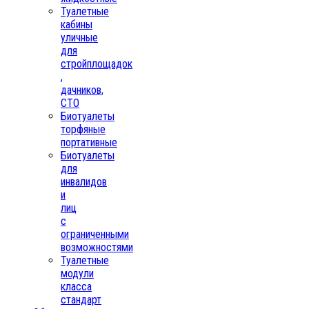
Туалетные
кабины
уличные
для
стройплощадок
,
дачников,
СТО
Биотуалеты
торфяные
портативные
Биотуалеты
для
инвалидов
и
лиц
с
ограниченными
возможностями
Туалетные
модули
класса
стандарт