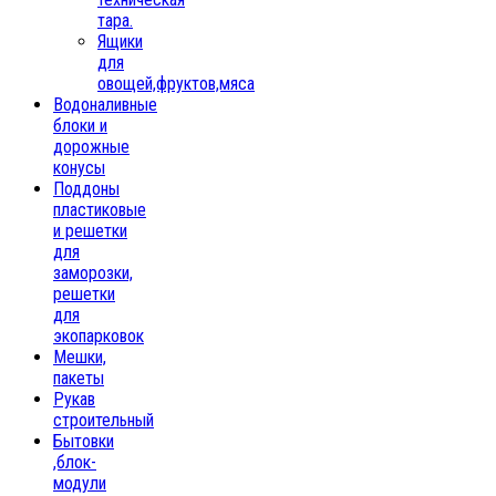
тара.
Ящики
для
овощей,фруктов,мяса
Водоналивные
блоки и
дорожные
конусы
Поддоны
пластиковые
и решетки
для
заморозки,
решетки
для
экопарковок
Мешки,
пакеты
Рукав
строительный
Бытовки
,блок-
модули