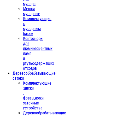
мусора
Мешки
мусорные
Комплектующие
к
мусорным
бакам
Контейнеры
для
люминесцентных
ламп
и
ртутьсодержащих
отходов
Деревообрабатывающие
станки
Комплектующие
:диски
,
фрезы,ножи,
заточные
устройства
Деревообрабатывающие