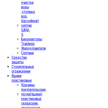
очистка
воды
,сточных
вод,
бассейнов)
септик
SANI-
S
Биореакторы
Traidenis
Жироуловители
Септики
Средства
защиты
Строительные
ограждения
Ящики
пластиковые
Корзины
покупательские
лотки(ящики)
пластиковые
складские,
техническая