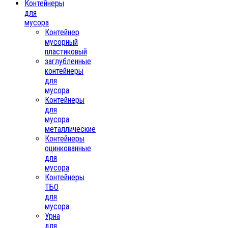
Контейнеры
для
мусора
Контейнер
мусорный
пластиковый
заглубленные
контейнеры
для
мусора
Контейнеры
для
мусора
металлические
Контейнеры
оцинкованные
для
мусора
Контейнеры
ТБО
для
мусора
Урна
для