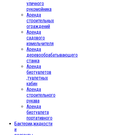
уличного
рукомойника
Аренда
строительных
ограждений
Аренда
садового
измельчителя
Аренда
деревообрабатывающего
станка
Аренда
биотуалетов
,туалетных
кабин
Аренда
строительного
рукава
Аренда
биотуалета
портативного
Бактерии,жидкости
и