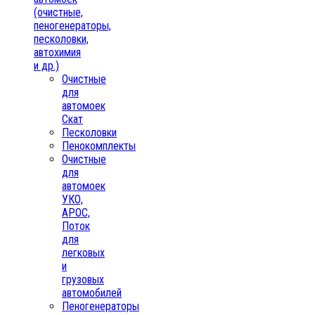
(очистные,
пеногенераторы,
песколовки,
автохимия
и др.)
Очистные
для
автомоек
Скат
Песколовки
Пенокомплекты
Очистные
для
автомоек
УКО,
АРОС,
Поток
для
легковых
и
грузовых
автомобилей
Пеногенераторы