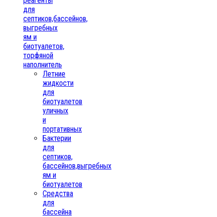
реагенты
для
септиков,бассейнов,
выгребных
ям и
биотуалетов,
торфяной
наполнитель
Летние
жидкости
для
биотуалетов
уличных
и
портативных
Бактерии
для
септиков,
бассейнов,выгребных
ям и
биотуалетов
Средства
для
бассейна