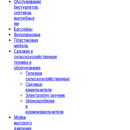
Обслуживание
биотуалетов,
септиков,
выгребных
ям
Бассейны
Велопарковки
Пластиковая
мебель
Садовая и
сельскохозяйственная
техника и
оборудование
Тележки
сельскохозяйственные
Садовые
измельчители
Электроплуг,окучник
Зернодробилки
и
кормоизмельчители
Мойки
высокого
давления