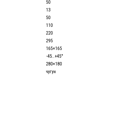
50
13
50
110
220
295
165×165
-45…+45°
280×180
чугун