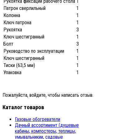
Рукоятка фиксации рабочего стола
1
Патрон сверлильный
1
Колонна
1
Ключ патрона
1
Рукоятка
3
Ключ шестигранный
1
Болт
3
Руководство по эксплуатации
1
Ключ шестигранный
1
Тиски (63,5 мм)
1
Упаковка
1
Пожалуйста, войдите, чтобы написать отзыв.
Каталог товаров
Газовые обогреватели
Дачный ассортимент (душевые
кабины, компостеры, теплицы,
умывальникии, садовые