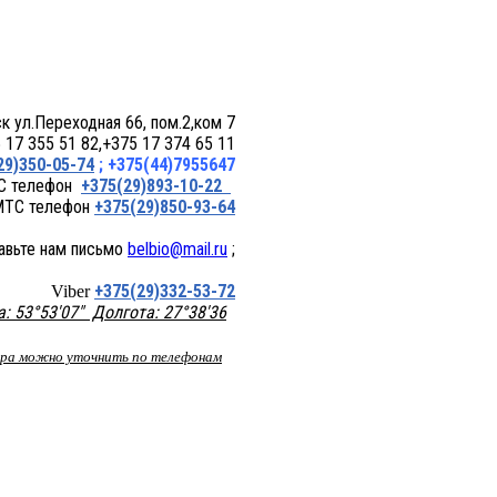
 пом.2,ком 7
17 355 51 82,+375 17 374 65 11
29)350-05-74
; +375(44)7955647
+375(29)893-10-22
+375(29)850-93-64
belbio@mail.ru
;
+375(29)332-53-72
Viber
 53°53'07" Долгота: 27°38'36
вара можно уточнить по телефонам