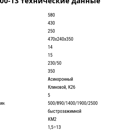
00-13 технические данные
580
430
250
470x240x350
14
15
230/50
350
Асинхронный
Клиновой, K26
5
ин.
500/890/1400/1900/2500
быстрозажимной
КМ2
1,5÷13