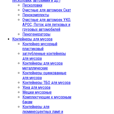
песколовки, автохимия и др.)
Песколовки
Очистные для автомоек Скат
Пенокомплекты
Очистные для автомоек УКО,
АРОС, Поток для легковых и
грузовых автомобилей
Пеногенераторы
Контейнеры для мусора
Контейнер мусорный
пластиковый
заглубленные контейнеры
для мусора
Контейнеры для мусора
металлические
Контейнеры оцинкованные
для мусора
Контейнеры ТБО для мусора
Урна для мусора
Мешки мусорные
Комплектующие к мусорным
бакам
Контейнеры для
люминесцентных ламп и