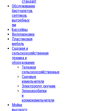
стандарт
Обслуживание
биотуалетов,
септиков,
выгребных
ям
Бассейны
Велопарковки
Пластиковая
мебель
Садовая и
сельскохозяйственная
техника и
оборудование
Тележки
сельскохозяйственные
Садовые
измельчители
Электроплуг,окучник
Зернодробилки
и
кормоизмельчители
Мойки
высокого