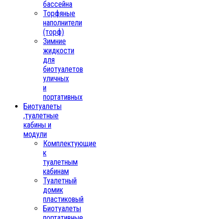
бассейна
Торфяные
наполнители
(торф)
Зимние
жидкости
для
биотуалетов
уличных
и
портативных
Биотуалеты
,туалетные
кабины и
модули
Комплектующие
к
туалетным
кабинам
Туалетный
домик
пластиковый
Биотуалеты
портативные