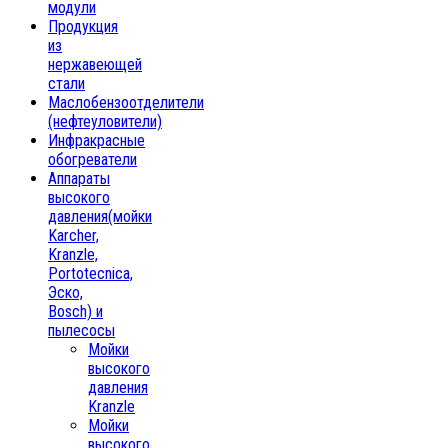
модули
Продукция
из
нержавеющей
стали
Маслобензоотделители
(нефтеуловители)
Инфракрасные
обогреватели
Аппараты
высокого
давления(мойки
Karcher,
Kranzle,
Portotecnica,
Эско,
Bosch) и
пылесосы
Мойки
высокого
давления
Kranzle
Мойки
высокого