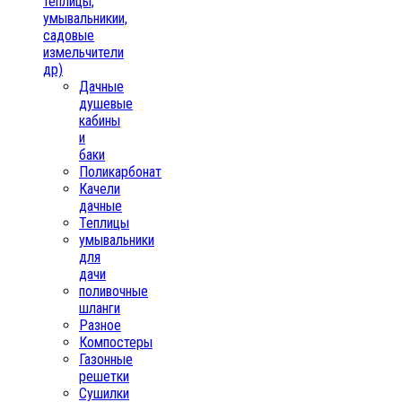
теплицы,
умывальникии,
садовые
измельчители
др)
Дачные
душевые
кабины
и
баки
Поликарбонат
Качели
дачные
Теплицы
умывальники
для
дачи
поливочные
шланги
Разное
Компостеры
Газонные
решетки
Сушилки