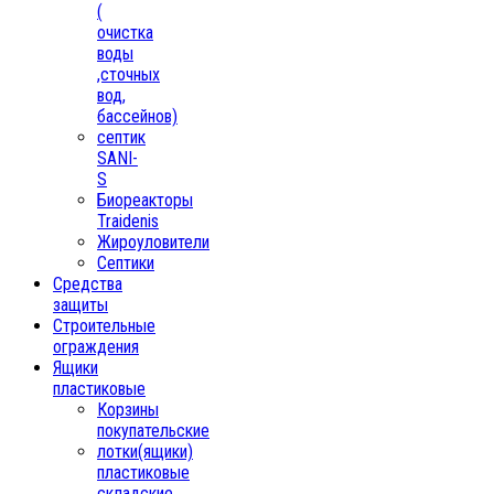
(
очистка
воды
,сточных
вод,
бассейнов)
септик
SANI-
S
Биореакторы
Traidenis
Жироуловители
Септики
Средства
защиты
Строительные
ограждения
Ящики
пластиковые
Корзины
покупательские
лотки(ящики)
пластиковые
складские,