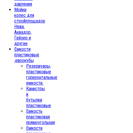
давления
Мойки
колес для
стройплощадок
Нева,
Аквадор,
Гейзер и
другие
Емкости
пластиковые
,еврокубы
Резервуары,
пластиковые
горизонтальные
емкости.
Канистры
и
бутылки
пластиковые
Емкость
пластиковая
прямоугольная
Емкости