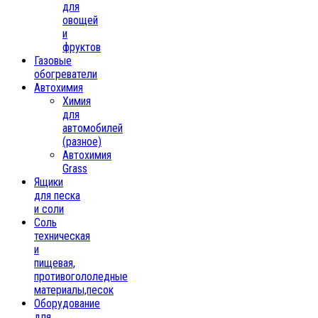
для
овощей
и
фруктов
Газовые
обогреватели
Автохимия
Химия
для
автомобилей
(разное)
Автохимия
Grass
Ящики
для песка
и соли
Соль
техническая
и
пищевая,
противогололедные
материалы,песок
Oборудование
для