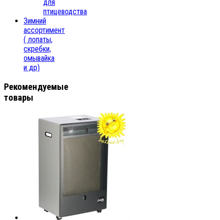
для
птицеводства
Зимний
ассортимент
( лопаты,
скребки,
омывайка
и др)
Рекомендуемые
товары