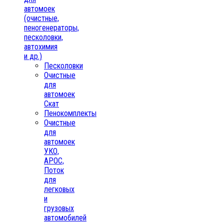
автомоек
(очистные,
пеногенераторы,
песколовки,
автохимия
и др.)
Песколовки
Очистные
для
автомоек
Скат
Пенокомплекты
Очистные
для
автомоек
УКО,
АРОС,
Поток
для
легковых
и
грузовых
автомобилей