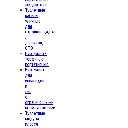
жидкостные
Туалетные
кабины
уличные
для
стройплощадок
,
дачников,
СТО
Биотуалеты
торфяные
портативные
Биотуалеты
для
инвалидов
и
лиц
с
ограниченными
возможностями
Туалетные
модули
класса