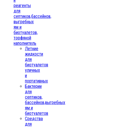
и
реагенты
для
септиков,бассейнов,
выгребных
ям и
биотуалетов,
торфяной
наполнитель
Летние
жидкости
для
биотуалетов
уличных
и
портативных
Бактерии
для
септиков,
бассейнов,выгребных
ям и
биотуалетов
Средства
для