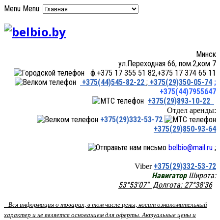
Menu
Menu:
Минск
ул.Переходная 66, пом.2,ком 7
ф.+375 17 355 51 82,+375 17 374 65 11
+375(44)545-82-22
;
+375(29)350-05-74
;
+375(44)7955647
+375(29)893-10-22
Отдел аренды:
+375(29)332-53-72
+375(29)850-93-64
belbio@mail.ru
;
+375(29)332-53-72
Viber
Навигатор
Широта:
53°53'07" Долгота: 27°38'36
Вся информация о товарах, в том числе цены, носит ознакомительный
характер и не является основанием для оферты. Актуальные цены и