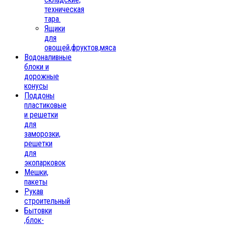
техническая
тара.
Ящики
для
овощей,фруктов,мяса
Водоналивные
блоки и
дорожные
конусы
Поддоны
пластиковые
и решетки
для
заморозки,
решетки
для
экопарковок
Мешки,
пакеты
Рукав
строительный
Бытовки
,блок-