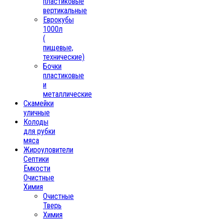
пластиковые
вертикальные
Еврокубы
1000л
(
пищевые,
технические)
Бочки
пластиковые
и
металлические
Скамейки
уличные
Колоды
для рубки
мяса
Жироуловители
Септики
Ёмкости
Очистные
Химия
Очистные
Тверь
Химия