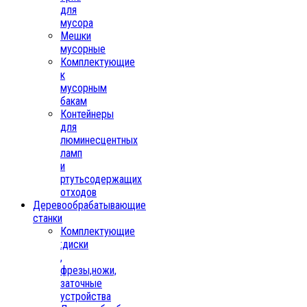
для
мусора
Мешки
мусорные
Комплектующие
к
мусорным
бакам
Контейнеры
для
люминесцентных
ламп
и
ртутьсодержащих
отходов
Деревообрабатывающие
станки
Комплектующие
:диски
,
фрезы,ножи,
заточные
устройства