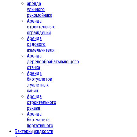
аренда
уличного
рукомойника
Аренда
строительных
ограждений
Аренда
садового
измельчителя
Аренда
деревообрабатывающего
станка
Аренда
биотуалетов
,туалетных
кабин
Аренда
строительного
рукава
Аренда
биотуалета
портативного
Бактерии,жидкости