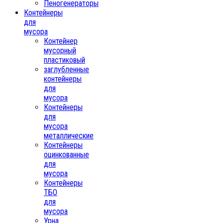
Пеногенераторы
Контейнеры
для
мусора
Контейнер
мусорный
пластиковый
заглубленные
контейнеры
для
мусора
Контейнеры
для
мусора
металлические
Контейнеры
оцинкованные
для
мусора
Контейнеры
ТБО
для
мусора
Урна