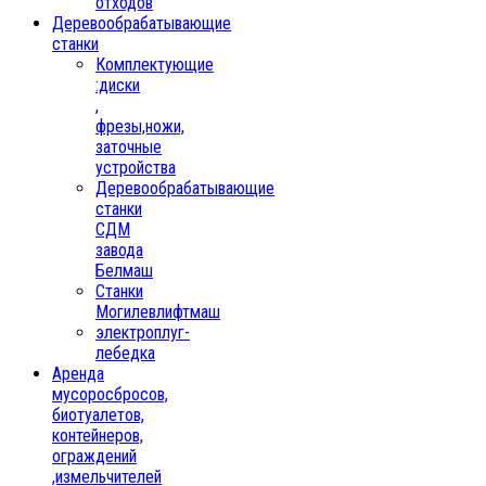
отходов
Деревообрабатывающие
станки
Комплектующие
:диски
,
фрезы,ножи,
заточные
устройства
Деревообрабатывающие
станки
СДМ
завода
Белмаш
Станки
Могилевлифтмаш
электроплуг-
лебедка
Аренда
мусоросбросов,
биотуалетов,
контейнеров,
ограждений
,измельчителей