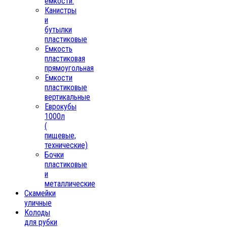
емкости.
Канистры
и
бутылки
пластиковые
Емкость
пластиковая
прямоугольная
Емкости
пластиковые
вертикальные
Еврокубы
1000л
(
пищевые,
технические)
Бочки
пластиковые
и
металлические
Скамейки
уличные
Колоды
для рубки