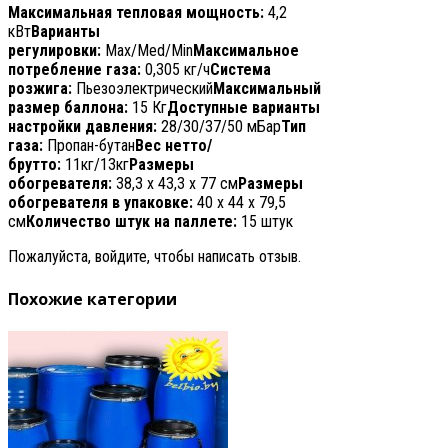
Максимальная тепловая мощность:
4,2
кВт
Варианты
регулировки:
Max/Med/Min
Максимальное
потребление газа:
0,305 кг/ч
Система
розжига:
Пьезоэлектрический
Максимальный
размер баллона:
15 Кг
Доступные варианты
настройки давления:
28/30/37/50 мБар
Тип
газа:
Пропан-бутан
Вес нетто/
брутто:
11кг/13кг
Размеры
обогревателя:
38,3 х 43,3 х 77 см
Размеры
обогревателя в упаковке:
40 х 44 х 79,5
см
Количество штук на паллете:
15 штук
Пожалуйста, войдите, чтобы написать отзыв.
Похожие категории