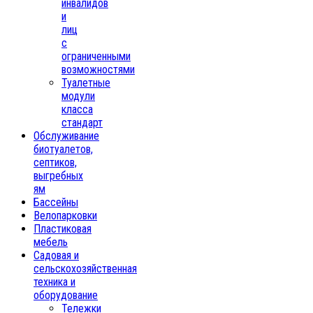
инвалидов
и
лиц
с
ограниченными
возможностями
Туалетные
модули
класса
стандарт
Обслуживание
биотуалетов,
септиков,
выгребных
ям
Бассейны
Велопарковки
Пластиковая
мебель
Садовая и
сельскохозяйственная
техника и
оборудование
Тележки