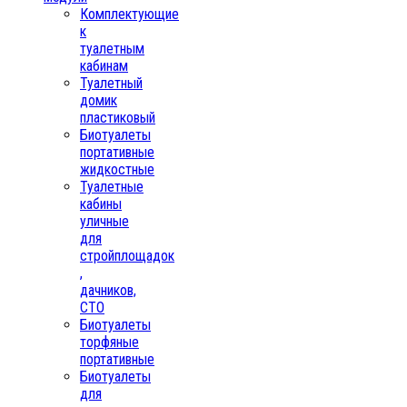
Комплектующие
к
туалетным
кабинам
Туалетный
домик
пластиковый
Биотуалеты
портативные
жидкостные
Туалетные
кабины
уличные
для
стройплощадок
,
дачников,
СТО
Биотуалеты
торфяные
портативные
Биотуалеты
для