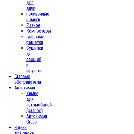
для
дачи
поливочные
шланги
Разное
Компостеры
Газонные
решетки
Сушилки
для
овощей
и
фруктов
Газовые
обогреватели
Автохимия
Химия
для
автомобилей
(разное)
Автохимия
Grass
Ящики
для песка