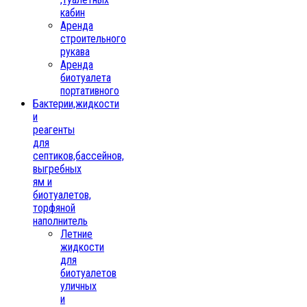
кабин
Аренда
строительного
рукава
Аренда
биотуалета
портативного
Бактерии,жидкости
и
реагенты
для
септиков,бассейнов,
выгребных
ям и
биотуалетов,
торфяной
наполнитель
Летние
жидкости
для
биотуалетов
уличных
и