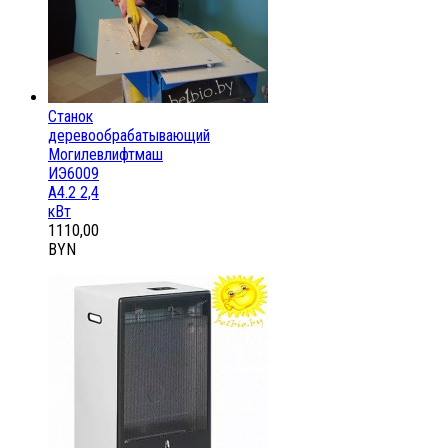
Станок
деревообрабатывающий
Могилевлифтмаш
ИЭ6009
А4.2 2,4
кВт
1110,00
BYN