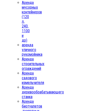
Аренда
мусорных
контейнеров
(120
л,
240,
1100
и
др)
аренда
уличного
рукомойника
Аренда
строительных
ограждений
Аренда
садового
измельчителя
Аренда
деревообрабатывающего
станка
Аренда
биотуалетов
,туалетных