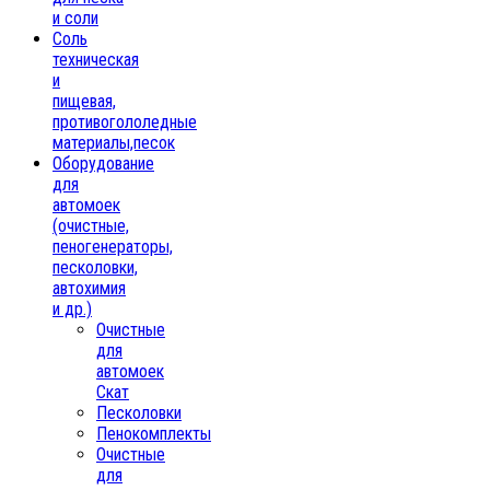
и соли
Соль
техническая
и
пищевая,
противогололедные
материалы,песок
Oборудование
для
автомоек
(очистные,
пеногенераторы,
песколовки,
автохимия
и др.)
Очистные
для
автомоек
Скат
Песколовки
Пенокомплекты
Очистные
для