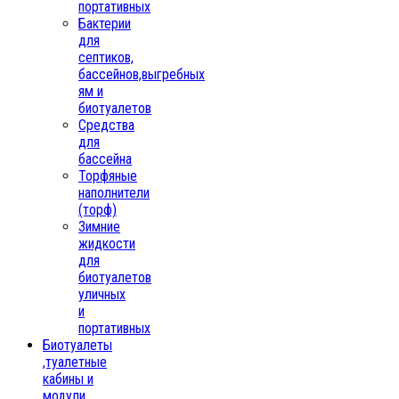
портативных
Бактерии
для
септиков,
бассейнов,выгребных
ям и
биотуалетов
Средства
для
бассейна
Торфяные
наполнители
(торф)
Зимние
жидкости
для
биотуалетов
уличных
и
портативных
Биотуалеты
,туалетные
кабины и
модули