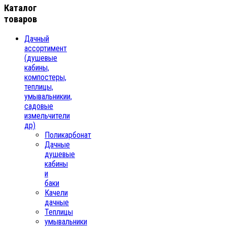
Каталог
товаров
Дачный
ассортимент
(душевые
кабины,
компостеры,
теплицы,
умывальникии,
садовые
измельчители
др)
Поликарбонат
Дачные
душевые
кабины
и
баки
Качели
дачные
Теплицы
умывальники