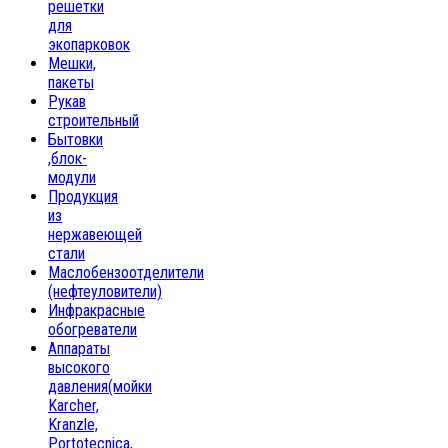
решетки
для
экопарковок
Мешки,
пакеты
Рукав
строительный
Бытовки
,блок-
модули
Продукция
из
нержавеющей
стали
Маслобензоотделители
(нефтеуловители)
Инфракрасные
обогреватели
Аппараты
высокого
давления(мойки
Karcher,
Kranzle,
Portotecnica,