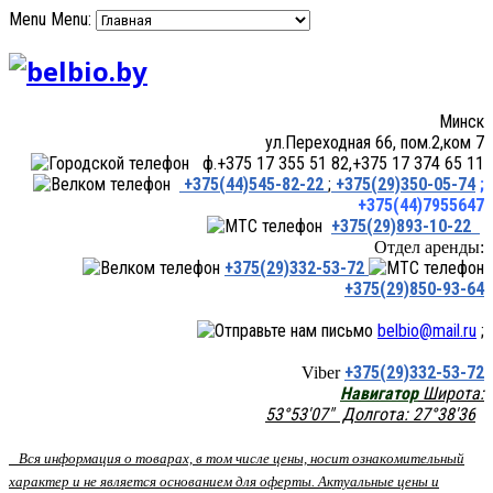
Menu
Menu:
Минск
ул.Переходная 66, пом.2,ком 7
ф.+375 17 355 51 82,+375 17 374 65 11
+375(44)545-82-22
;
+375(29)350-05-74
;
+375(44)7955647
+375(29)893-10-22
Отдел аренды:
+375(29)332-53-72
+375(29)850-93-64
belbio@mail.ru
;
+375(29)332-53-72
Viber
Навигатор
Широта:
53°53'07" Долгота: 27°38'36
Вся информация о товарах, в том числе цены, носит ознакомительный
характер и не является основанием для оферты. Актуальные цены и