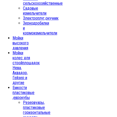
сельскохозяйственные
Садовые
измельчители
Электроплуг,окучник
Зернодробилки
и
кормоизмельчители
Мойки
высокого
давления
Мойки
колес для
стройплощадок
Нева,
Аквадор,
Гейзер и
другие
Емкости
пластиковые
,еврокубы
Резервуары,
пластиковые
горизонтальные