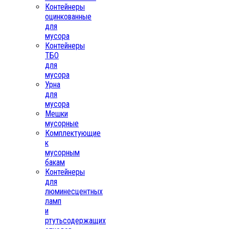
Контейнеры
оцинкованные
для
мусора
Контейнеры
ТБО
для
мусора
Урна
для
мусора
Мешки
мусорные
Комплектующие
к
мусорным
бакам
Контейнеры
для
люминесцентных
ламп
и
ртутьсодержащих