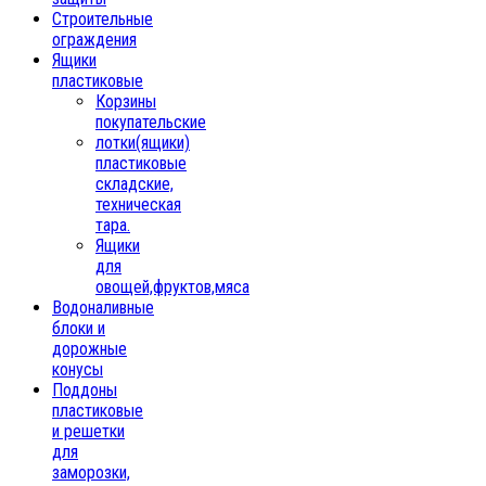
Строительные
ограждения
Ящики
пластиковые
Корзины
покупательские
лотки(ящики)
пластиковые
складские,
техническая
тара.
Ящики
для
овощей,фруктов,мяса
Водоналивные
блоки и
дорожные
конусы
Поддоны
пластиковые
и решетки
для
заморозки,