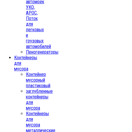
автомоек
УКО,
АРОС,
Поток
для
легковых
и
грузовых
автомобилей
Пеногенераторы
Контейнеры
для
мусора
Контейнер
мусорный
пластиковый
заглубленные
контейнеры
для
мусора
Контейнеры
для
мусора
металлические