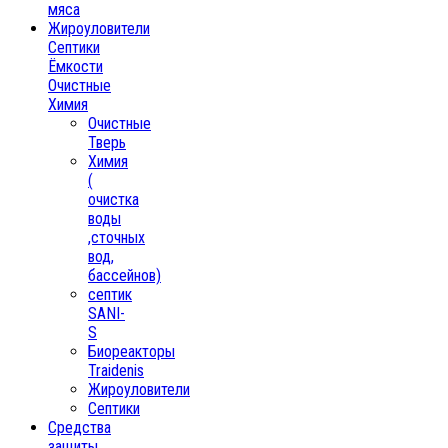
мяса
Жироуловители
Септики
Ёмкости
Очистные
Химия
Очистные
Тверь
Химия
(
очистка
воды
,сточных
вод,
бассейнов)
септик
SANI-
S
Биореакторы
Traidenis
Жироуловители
Септики
Средства
защиты