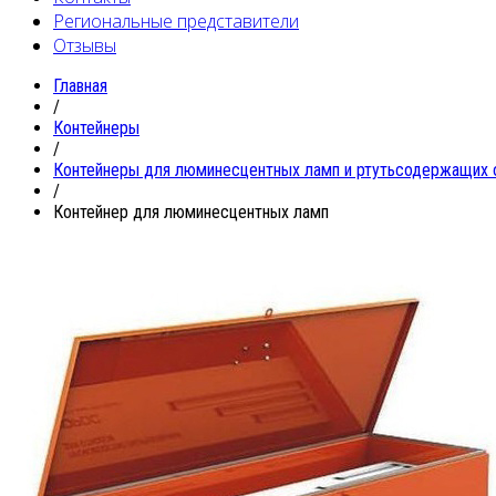
Региональные представители
Отзывы
Главная
/
Контейнеры
/
Контейнеры для люминесцентных ламп и ртутьсодержащих 
/
Контейнер для люминесцентных ламп