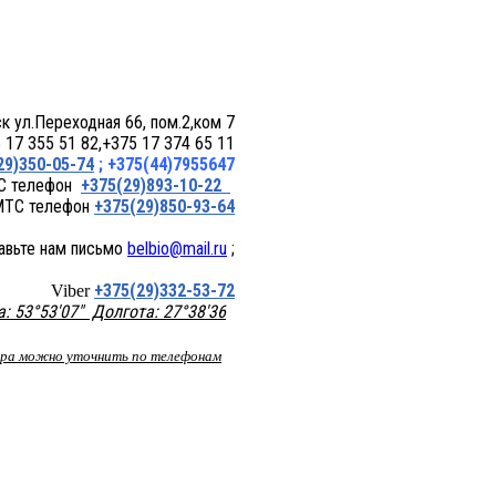
 пом.2,ком 7
17 355 51 82,+375 17 374 65 11
29)350-05-74
; +375(44)7955647
+375(29)893-10-22
+375(29)850-93-64
belbio@mail.ru
;
+375(29)332-53-72
Viber
 53°53'07" Долгота: 27°38'36
вара можно уточнить по телефонам