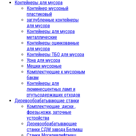
Контейнеры для мусора
Контейнер мусорный
пластиковый
заглубленные контейнеры
для мусора
Контейнеры для мусора
металлические
Контейнеры оцинкованные
для мусора
Контейнеры ТБО для мусора
Урна для мусора
Мешки мусорные
Комплектующие к мусорным
бакам
Контейнеры для
люминесцентных ламп и
ртутьсодержащих отходов
Деревообрабатывающие станки
Комплектующие :диски ,
фрезы,ножи, заточные
устройства
Деревообрабатывающие
станки СДМ завода Белмаш
Станки Могилевлифтмаш