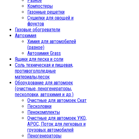
Разное
Компостеры
Газонные решетки
Сушилки для овощей и
фруктов
Газовые обогреватели
Автохимия
Химия для автомобилей
(разное)
Автохимия Grass
Ящики для песка и соли
Соль техническая и пищевая,
противогололедные
материалы,песок
Oборудование для автомоек
(очистные, пеногенераторы,
песколовки, автохимия и др.)
Очистные для автомоек Скат
Песколовки
Пенокомплекты
Очистные для автомоек УКО,
АРОС, Поток для легковых и
грузовых автомобилей
Пеногенераторы