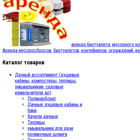
аренда биотуалета, мусорного к
Аренда мусоросбросов, биотуалетов, контейнеров, ограждений ,и
Каталог товаров
Дачный ассортимент (душевые
кабины, компостеры, теплицы,
умывальникии, садовые
измельчители др)
Поликарбонат
Дачные душевые кабины и
баки
Качели дачные
Теплицы
умывальники для дачи
поливочные шланги