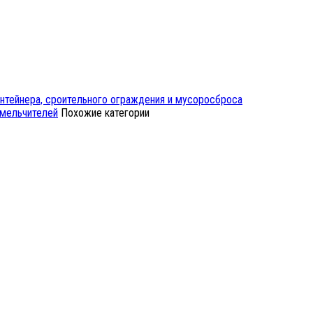
онтейнера, сроительного ограждения и мусоросброса
змельчителей
Похожие категории