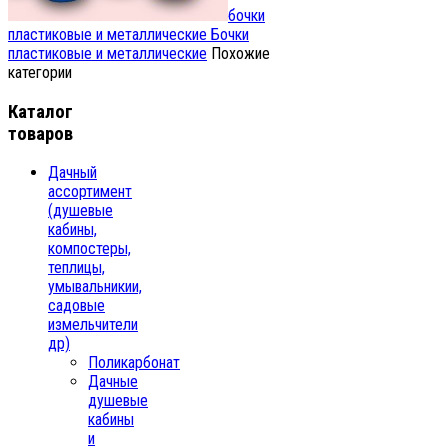
бочки
пластиковые и металлические
Бочки
пластиковые и металлические
Похожие
категории
Каталог
товаров
Дачный
ассортимент
(душевые
кабины,
компостеры,
теплицы,
умывальникии,
садовые
измельчители
др)
Поликарбонат
Дачные
душевые
кабины
и