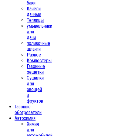
баки
Качели
дачные
Теплицы
умывальники
для
дачи
поливочные
шланги
Разное
Компостеры
Газонные
решетки
Сушилки
для
овощей
и
фруктов
Газовые
обогреватели
Автохимия
Химия
для
автомобилей