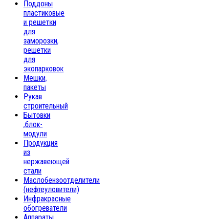
Поддоны
пластиковые
и решетки
для
заморозки,
решетки
для
экопарковок
Мешки,
пакеты
Рукав
строительный
Бытовки
,блок-
модули
Продукция
из
нержавеющей
стали
Маслобензоотделители
(нефтеуловители)
Инфракрасные
обогреватели
Аппараты