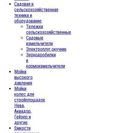
Садовая и
сельскохозяйственная
техника и
оборудование
Тележки
сельскохозяйственные
Садовые
измельчители
Электроплуг,окучник
Зернодробилки
и
кормоизмельчители
Мойки
высокого
давления
Мойки
колес для
стройплощадок
Нева,
Аквадор,
Гейзер и
другие
Емкости