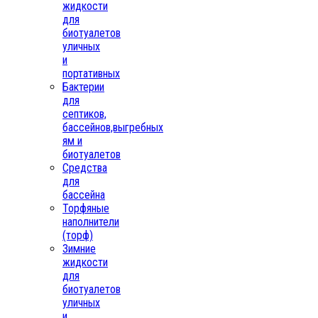
жидкости
для
биотуалетов
уличных
и
портативных
Бактерии
для
септиков,
бассейнов,выгребных
ям и
биотуалетов
Средства
для
бассейна
Торфяные
наполнители
(торф)
Зимние
жидкости
для
биотуалетов
уличных
и