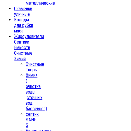
металлические
Скамейки
уличные
Колоды
для рубки
мяса
Жироуловители
Септики
Ёмкости
Очистные
Химия
Очистные
Тверь
Химия
(
очистка
воды
,сточных
вод,
бассейнов)
септик
SANI-
S
Биореакторы