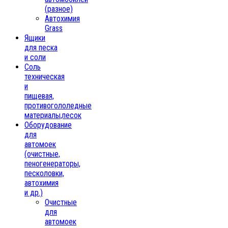
(разное)
Автохимия
Grass
Ящики
для песка
и соли
Соль
техническая
и
пищевая,
противогололедные
материалы,песок
Oборудование
для
автомоек
(очистные,
пеногенераторы,
песколовки,
автохимия
и др.)
Очистные
для
автомоек