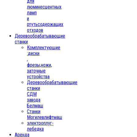
для
люминесцентных
ламп
и
ртутьсодержащих
отходов
Деревообрабатывающие
станки
Комплектующие
:диски
,
фрезы,ножи,
заточные
устройства
Деревообрабатывающие
станки
СДМ
завода
Белмаш
Станки
Могилевлифтмаш
электроплуг-
лебедка
Аренда