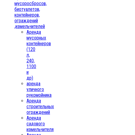
мусоросбросов,
биотуалетов,
контейнеров,
ограждений
,измельчителей
Аренда
мусорных
контейнеров
(120
л,
240,
1100
и
др)
аренда
уличного
рукомойника
Аренда
строительных
ограждений
Аренда
садового
измельчителя