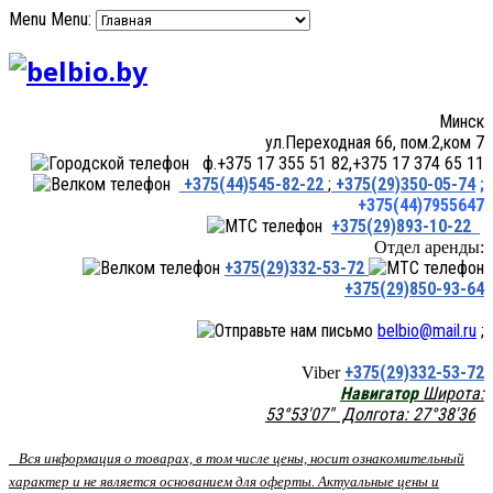
Menu
Menu:
Минск
ул.Переходная 66, пом.2,ком 7
ф.+375 17 355 51 82,+375 17 374 65 11
+375(44)545-82-22
;
+375(29)350-05-74
;
+375(44)7955647
+375(29)893-10-22
Отдел аренды:
+375(29)332-53-72
+375(29)850-93-64
belbio@mail.ru
;
+375(29)332-53-72
Viber
Навигатор
Широта:
53°53'07" Долгота: 27°38'36
Вся информация о товарах, в том числе цены, носит ознакомительный
характер и не является основанием для оферты. Актуальные цены и