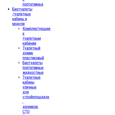
портативных
Биотуалеты
,туалетные
кабины и
модули
Комплектующие
к
туалетным
кабинам
Туалетный
домик
пластиковый
Биотуалеты
портативные
жидкостные
Туалетные
кабины
уличные
для
стройплощадок
,
дачников,
СТО