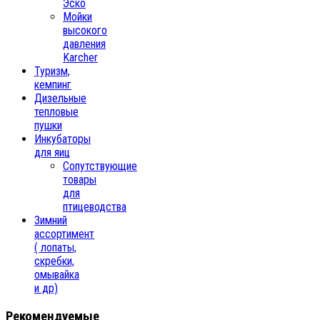
Эско
Мойки
высокого
давления
Karcher
Туризм,
кемпинг
Дизельные
тепловые
пушки
Инкубаторы
для яиц
Сопутствующие
товары
для
птицеводства
Зимний
ассортимент
( лопаты,
скребки,
омывайка
и др)
Рекомендуемые