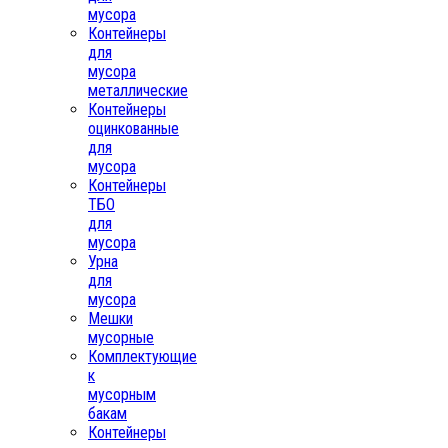
мусора
Контейнеры
для
мусора
металлические
Контейнеры
оцинкованные
для
мусора
Контейнеры
ТБО
для
мусора
Урна
для
мусора
Мешки
мусорные
Комплектующие
к
мусорным
бакам
Контейнеры