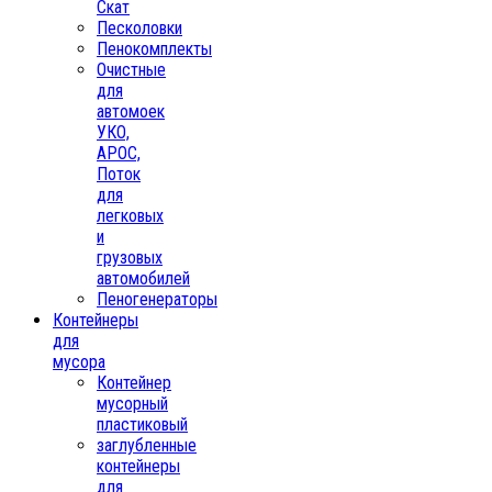
Скат
Песколовки
Пенокомплекты
Очистные
для
автомоек
УКО,
АРОС,
Поток
для
легковых
и
грузовых
автомобилей
Пеногенераторы
Контейнеры
для
мусора
Контейнер
мусорный
пластиковый
заглубленные
контейнеры
для