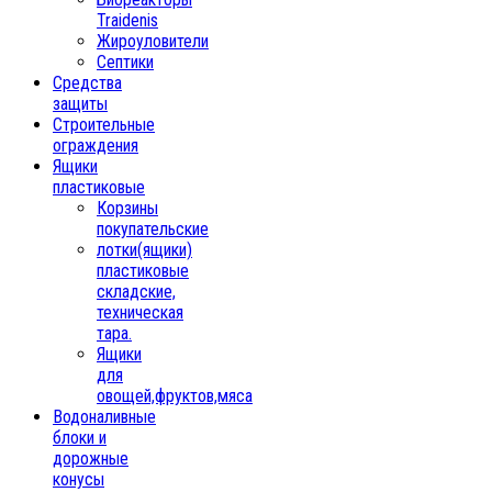
Traidenis
Жироуловители
Септики
Средства
защиты
Строительные
ограждения
Ящики
пластиковые
Корзины
покупательские
лотки(ящики)
пластиковые
складские,
техническая
тара.
Ящики
для
овощей,фруктов,мяса
Водоналивные
блоки и
дорожные
конусы