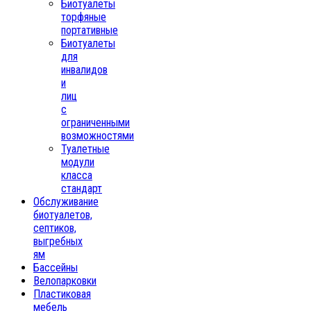
Биотуалеты
торфяные
портативные
Биотуалеты
для
инвалидов
и
лиц
с
ограниченными
возможностями
Туалетные
модули
класса
стандарт
Обслуживание
биотуалетов,
септиков,
выгребных
ям
Бассейны
Велопарковки
Пластиковая
мебель