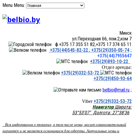
Menu
Menu:
Минск
ул.Переходная 66, пом.2,ком 7
ф.+375 17 355 51 82,+375 17 374 65 11
+375(44)545-82-22
;
+375(29)350-05-74
;
+375(44)7955647
+375(29)893-10-22
Отдел аренды:
+375(29)332-53-72
+375(29)850-93-64
belbio@mail.ru
;
+375(29)332-53-72
Viber
Навигатор
Широта:
53°53'07" Долгота: 27°38'36
Вся информация о товарах, в том числе цены, носит ознакомительный
характер и не является основанием для оферты. Актуальные цены и