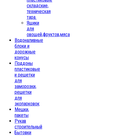
складские,
техническая
тара.
Ящики
для
овощей,фруктов,мяса
Водоналивные
блоки и
дорожные
конусы
Поддоны
пластиковые
и решетки
для
заморозки,
решетки
для
экопарковок
Мешки,
пакеты
Рукав
строительный
Бытовки