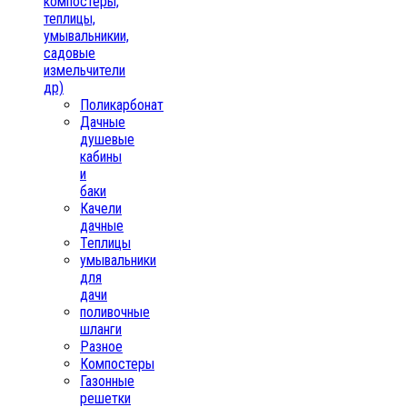
компостеры,
теплицы,
умывальникии,
садовые
измельчители
др)
Поликарбонат
Дачные
душевые
кабины
и
баки
Качели
дачные
Теплицы
умывальники
для
дачи
поливочные
шланги
Разное
Компостеры
Газонные
решетки