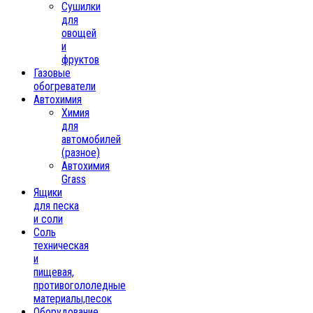
Сушилки
для
овощей
и
фруктов
Газовые
обогреватели
Автохимия
Химия
для
автомобилей
(разное)
Автохимия
Grass
Ящики
для песка
и соли
Соль
техническая
и
пищевая,
противогололедные
материалы,песок
Oборудование