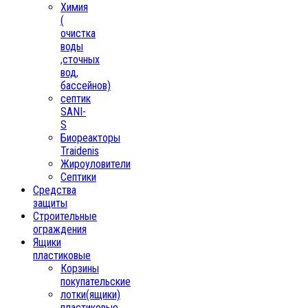
Химия
(
очистка
воды
,сточных
вод,
бассейнов)
септик
SANI-
S
Биореакторы
Traidenis
Жироуловители
Септики
Средства
защиты
Строительные
ограждения
Ящики
пластиковые
Корзины
покупательские
лотки(ящики)
пластиковые