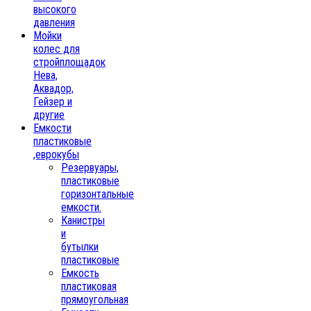
высокого
давления
Мойки
колес для
стройплощадок
Нева,
Аквадор,
Гейзер и
другие
Емкости
пластиковые
,еврокубы
Резервуары,
пластиковые
горизонтальные
емкости.
Канистры
и
бутылки
пластиковые
Емкость
пластиковая
прямоугольная