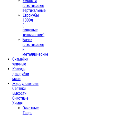
Емкости
пластиковые
вертикальные
Еврокубы
1000л
(
пищевые,
технические)
Бочки
пластиковые
и
металлические
Скамейки
уличные
Колоды
для рубки
мяса
Жироуловители
Септики
Ёмкости
Очистные
Химия
Очистные
Тверь