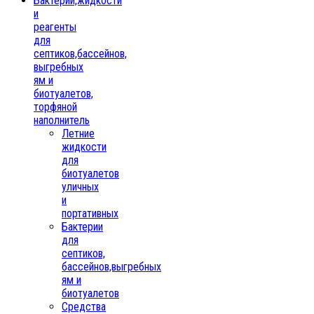
Бактерии,жидкости
и
реагенты
для
септиков,бассейнов,
выгребных
ям и
биотуалетов,
торфяной
наполнитель
Летние
жидкости
для
биотуалетов
уличных
и
портативных
Бактерии
для
септиков,
бассейнов,выгребных
ям и
биотуалетов
Средства