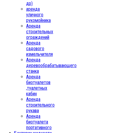
др)
аренда
уличного
рукомойника
Аренда
строительных
ограждений
Аренда
садового
измельчителя
Аренда
деревообрабатывающего
станка
Аренда
биотуалетов
,туалетных
кабин
Аренда
строительного
рукава
Аренда
биотуалета
портативного