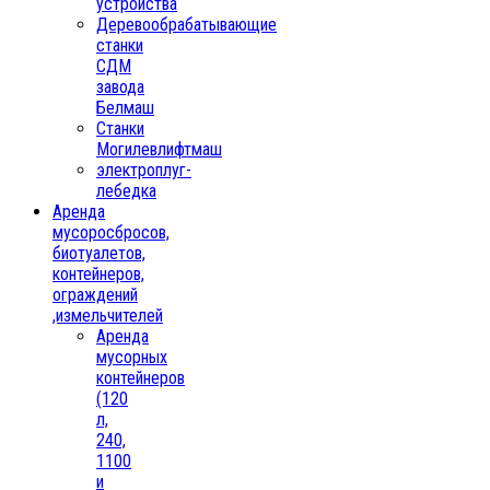
устройства
Деревообрабатывающие
станки
СДМ
завода
Белмаш
Станки
Могилевлифтмаш
электроплуг-
лебедка
Аренда
мусоросбросов,
биотуалетов,
контейнеров,
ограждений
,измельчителей
Аренда
мусорных
контейнеров
(120
л,
240,
1100
и