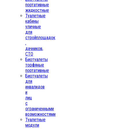
портативные
жидкостные
Туалетные
кабины
уличные
для
стройплощадок
,
дачников,
СТО
Биотуалеты
торфяные
портативные
Биотуалеты
для
инвалидов
и
лиц
с
ограниченными
возможностями
Туалетные
модули