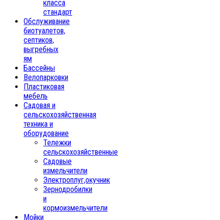
класса
стандарт
Обслуживание
биотуалетов,
септиков,
выгребных
ям
Бассейны
Велопарковки
Пластиковая
мебель
Садовая и
сельскохозяйственная
техника и
оборудование
Тележки
сельскохозяйственные
Садовые
измельчители
Электроплуг,окучник
Зернодробилки
и
кормоизмельчители
Мойки