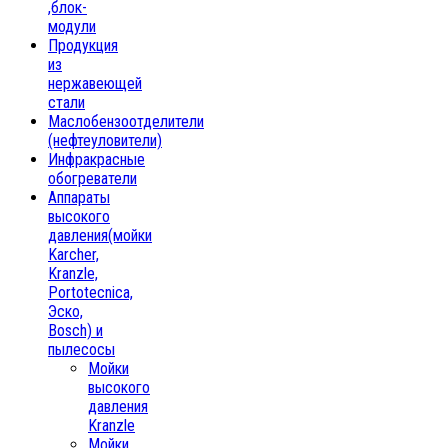
,блок-
модули
Продукция
из
нержавеющей
стали
Маслобензоотделители
(нефтеуловители)
Инфракрасные
обогреватели
Аппараты
высокого
давления(мойки
Karcher,
Kranzle,
Portotecnica,
Эско,
Bosch) и
пылесосы
Мойки
высокого
давления
Kranzle
Мойки