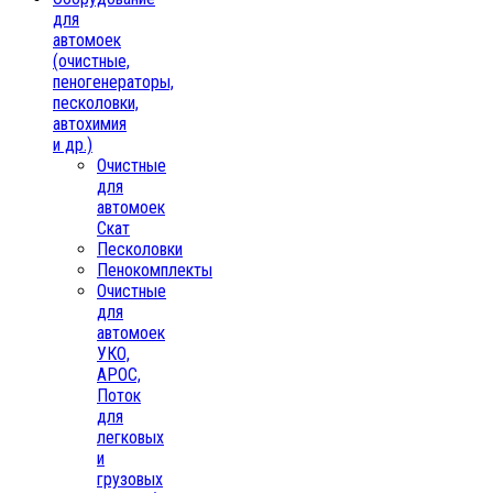
для
автомоек
(очистные,
пеногенераторы,
песколовки,
автохимия
и др.)
Очистные
для
автомоек
Скат
Песколовки
Пенокомплекты
Очистные
для
автомоек
УКО,
АРОС,
Поток
для
легковых
и
грузовых