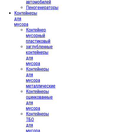
автомобилей
Пеногенераторы
Контейнеры
для
мусора
Контейнер
мусорный
пластиковый
заглубленные
контейнеры
для
мусора
Контейнеры
для
мусора
металлические
Контейнеры
оцинкованные
для
мусора
Контейнеры
ТБО
для
мусора