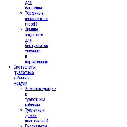
для
бассейна
Торфяные
наполнители
(торф)
Зимние
жидкости
для
биотуалетов
уличных
и
портативных
Биотуалеты
,туалетные
кабины и
модули
Комплектующие
к
туалетным
кабинам
Туалетный
домик
пластиковый
Биотуалеты