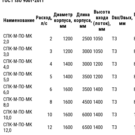
ГОСТ ISO 9001-2011
Высота
Диаметр
Длина
Расход,
входа
Dвх/Dвых,
Наименование
корпуса,
корпуса,
л/с
(лоток),
мм
мм
мм
мм
СПК-М-ПО-МК
2
1200
2500
1050
ТЗ
2,0
СПК-М-ПО-МК
3
1200
3000
1050
ТЗ
3,0
СПК-М-ПО-МК
4
1400
3000
1200
ТЗ
4,0
СПК-М-ПО-МК
5
1400
3500
1200
ТЗ
5,0
СПК-М-ПО-МК
6
1600
3500
1400
ТЗ
6,0
СПК-М-ПО-МК
8
1600
4500
1400
ТЗ
8,0
СПК-М-ПО-МК
10
1600
6000
1400
ТЗ
10,0
СПК-М-ПО-МК
12
1600
6500
1400
ТЗ
12,0