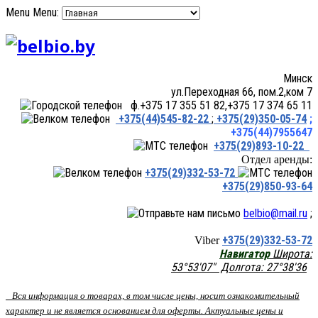
Menu
Menu:
Минск
ул.Переходная 66, пом.2,ком 7
ф.+375 17 355 51 82,+375 17 374 65 11
+375(44)545-82-22
;
+375(29)350-05-74
;
+375(44)7955647
+375(29)893-10-22
Отдел аренды:
+375(29)332-53-72
+375(29)850-93-64
belbio@mail.ru
;
+375(29)332-53-72
Viber
Навигатор
Широта:
53°53'07" Долгота: 27°38'36
Вся информация о товарах, в том числе цены, носит ознакомительный
характер и не является основанием для оферты. Актуальные цены и