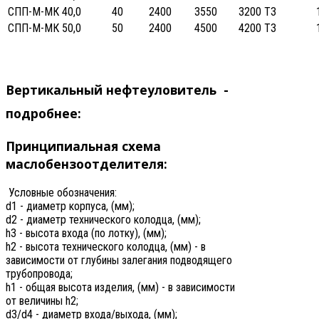
СПП-М-МК 40,0
40
2400
3550
3200
ТЗ
СПП-М-МК 50,0
50
2400
4500
4200
ТЗ
Вертикальный нефтеуловитель -
подробнее:
Принципиальная схема
маслобензоотделителя:
Условные обозначения:
d1 - диаметр корпуса, (мм);
d2 - диаметр технического колодца, (мм);
h3 - высота входа (по лотку), (мм);
h2 - высота технического колодца, (мм) - в
зависимости от глубины залегания подводящего
трубопровода;
h1 - общая высота изделия, (мм) - в зависимости
от величины h2;
d3/d4 - диаметр входа/выхода, (мм);