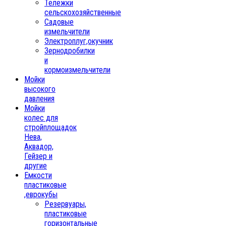
Тележки
сельскохозяйственные
Садовые
измельчители
Электроплуг,окучник
Зернодробилки
и
кормоизмельчители
Мойки
высокого
давления
Мойки
колес для
стройплощадок
Нева,
Аквадор,
Гейзер и
другие
Емкости
пластиковые
,еврокубы
Резервуары,
пластиковые
горизонтальные