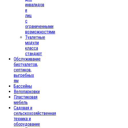
инвалидов
и
лиц
с
ограниченными
возможностями
Туалетные
модули
класса
стандарт
Обслуживание
биотуалетов,
септиков,
выгребных
ям
Бассейны
Велопарковки
Пластиковая
мебель
Садовая и
сельскохозяйственная
техника и
оборудование