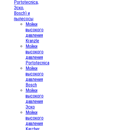
Portotecnica,
Эско,
Bosch) и
пылесосы
Мойки
высокого
давления
Kranzle
Мойки
высокого
давления
Portotecnica
Мойки
высокого
давления
Bosch
Мойки
высокого
давления
Эско
Мойки
высокого
давления
Karcher