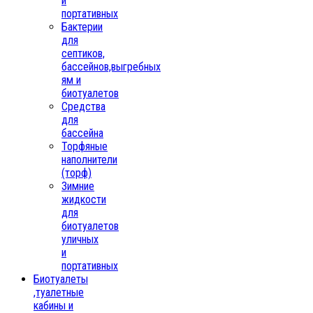
и
портативных
Бактерии
для
септиков,
бассейнов,выгребных
ям и
биотуалетов
Средства
для
бассейна
Торфяные
наполнители
(торф)
Зимние
жидкости
для
биотуалетов
уличных
и
портативных
Биотуалеты
,туалетные
кабины и