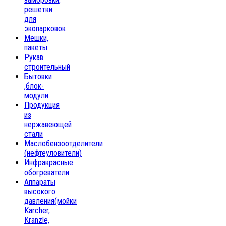
решетки
для
экопарковок
Мешки,
пакеты
Рукав
строительный
Бытовки
,блок-
модули
Продукция
из
нержавеющей
стали
Маслобензоотделители
(нефтеуловители)
Инфракрасные
обогреватели
Аппараты
высокого
давления(мойки
Karcher,
Kranzle,