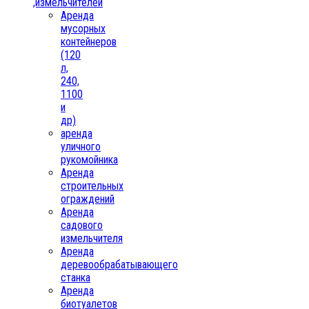
,измельчителей
Аренда
мусорных
контейнеров
(120
л,
240,
1100
и
др)
аренда
уличного
рукомойника
Аренда
строительных
ограждений
Аренда
садового
измельчителя
Аренда
деревообрабатывающего
станка
Аренда
биотуалетов