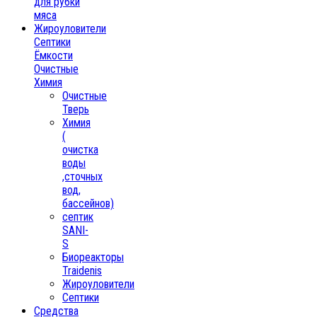
для рубки
мяса
Жироуловители
Септики
Ёмкости
Очистные
Химия
Очистные
Тверь
Химия
(
очистка
воды
,сточных
вод,
бассейнов)
септик
SANI-
S
Биореакторы
Traidenis
Жироуловители
Септики
Средства