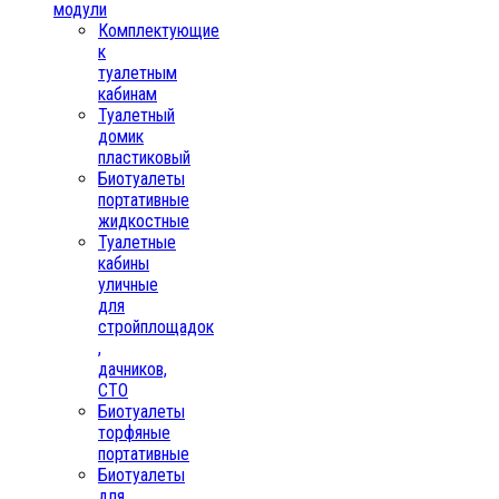
модули
Комплектующие
к
туалетным
кабинам
Туалетный
домик
пластиковый
Биотуалеты
портативные
жидкостные
Туалетные
кабины
уличные
для
стройплощадок
,
дачников,
СТО
Биотуалеты
торфяные
портативные
Биотуалеты
для