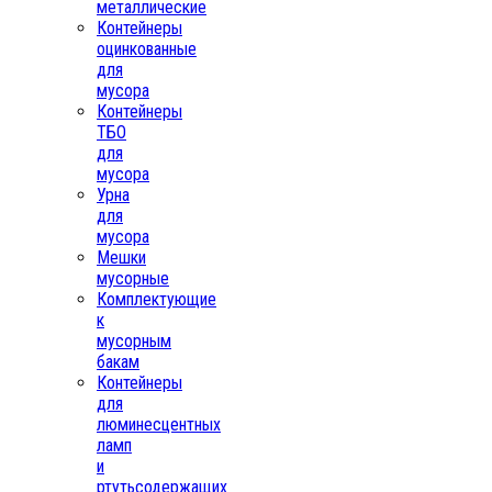
металлические
Контейнеры
оцинкованные
для
мусора
Контейнеры
ТБО
для
мусора
Урна
для
мусора
Мешки
мусорные
Комплектующие
к
мусорным
бакам
Контейнеры
для
люминесцентных
ламп
и
ртутьсодержащих