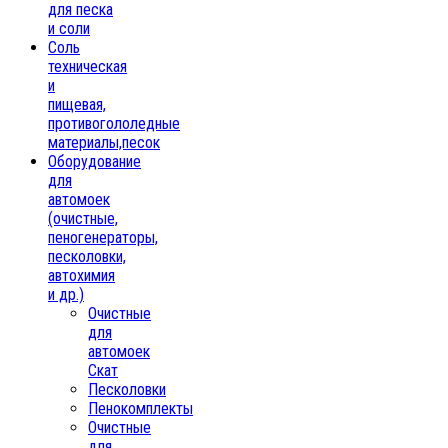
для песка
и соли
Соль
техническая
и
пищевая,
противогололедные
материалы,песок
Oборудование
для
автомоек
(очистные,
пеногенераторы,
песколовки,
автохимия
и др.)
Очистные
для
автомоек
Скат
Песколовки
Пенокомплекты
Очистные
для