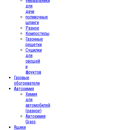
умывальники
для
дачи
поливочные
шланги
Разное
Компостеры
Газонные
решетки
Сушилки
для
овощей
и
фруктов
Газовые
обогреватели
Автохимия
Химия
для
автомобилей
(разное)
Автохимия
Grass
Ящики