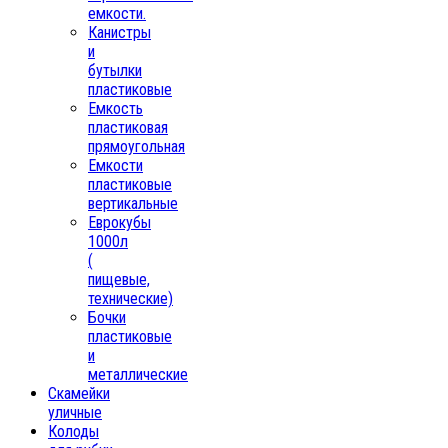
емкости.
Канистры
и
бутылки
пластиковые
Емкость
пластиковая
прямоугольная
Емкости
пластиковые
вертикальные
Еврокубы
1000л
(
пищевые,
технические)
Бочки
пластиковые
и
металлические
Скамейки
уличные
Колоды