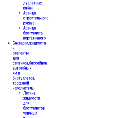
,туалетных
кабин
Аренда
строительного
рукава
Аренда
биотуалета
портативного
Бактерии,жидкости
и
реагенты
для
септиков,бассейнов,
выгребных
ям и
биотуалетов,
торфяной
наполнитель
Летние
жидкости
для
биотуалетов
уличных