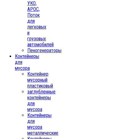
УКО,
АРОС,
Поток
для
легковых
и
грузовых
автомобилей
Пеногенераторы
Контейнеры
для
мусора
Контейнер
мусорный
пластиковый
заглубленные
контейнеры
для
мусора
Контейнеры
для
мусора
металлические
Контейнеры