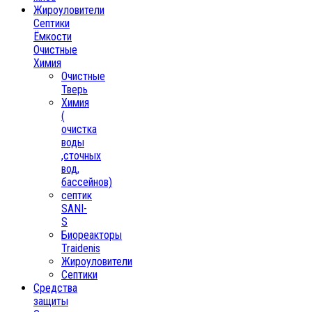
Жироуловители
Септики
Ёмкости
Очистные
Химия
Очистные
Тверь
Химия
(
очистка
воды
,сточных
вод,
бассейнов)
септик
SANI-
S
Биореакторы
Traidenis
Жироуловители
Септики
Средства
защиты