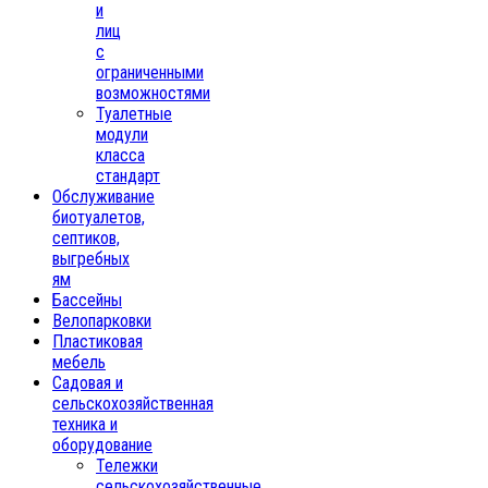
и
лиц
с
ограниченными
возможностями
Туалетные
модули
класса
стандарт
Обслуживание
биотуалетов,
септиков,
выгребных
ям
Бассейны
Велопарковки
Пластиковая
мебель
Садовая и
сельскохозяйственная
техника и
оборудование
Тележки
сельскохозяйственные