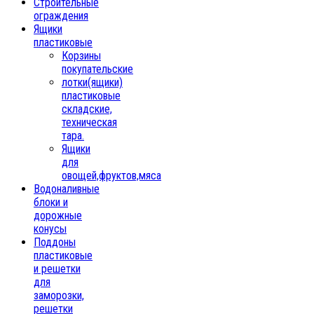
Строительные
ограждения
Ящики
пластиковые
Корзины
покупательские
лотки(ящики)
пластиковые
складские,
техническая
тара.
Ящики
для
овощей,фруктов,мяса
Водоналивные
блоки и
дорожные
конусы
Поддоны
пластиковые
и решетки
для
заморозки,
решетки