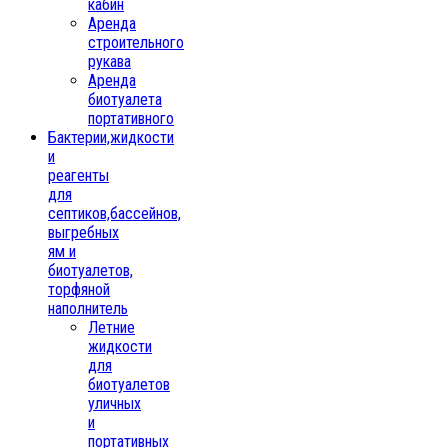
кабин
Аренда
строительного
рукава
Аренда
биотуалета
портативного
Бактерии,жидкости
и
реагенты
для
септиков,бассейнов,
выгребных
ям и
биотуалетов,
торфяной
наполнитель
Летние
жидкости
для
биотуалетов
уличных
и
портативных