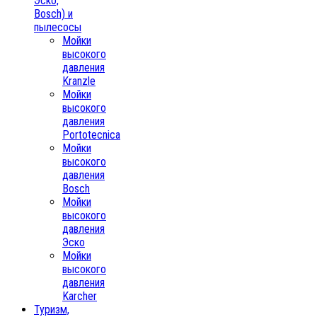
Эско,
Bosch) и
пылесосы
Мойки
высокого
давления
Kranzle
Мойки
высокого
давления
Portotecnica
Мойки
высокого
давления
Bosch
Мойки
высокого
давления
Эско
Мойки
высокого
давления
Karcher
Туризм,