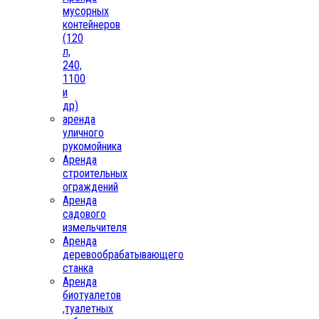
мусорных
контейнеров
(120
л,
240,
1100
и
др)
аренда
уличного
рукомойника
Аренда
строительных
ограждений
Аренда
садового
измельчителя
Аренда
деревообрабатывающего
станка
Аренда
биотуалетов
,туалетных