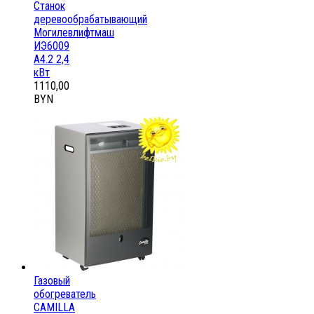
Станок
деревообрабатывающий
Могилевлифтмаш
ИЭ6009
А4.2 2,4
кВт
1110,00
BYN
Газовый
обогреватель
CAMILLA