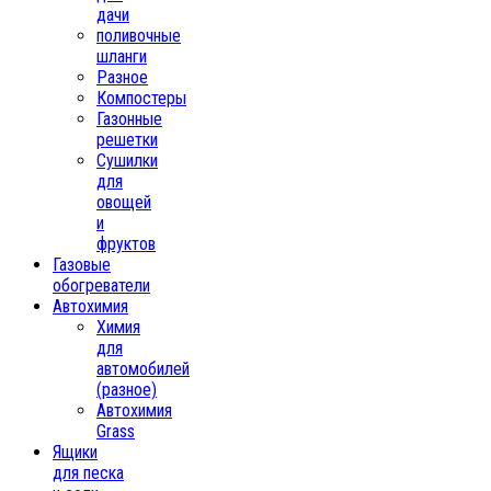
дачи
поливочные
шланги
Разное
Компостеры
Газонные
решетки
Сушилки
для
овощей
и
фруктов
Газовые
обогреватели
Автохимия
Химия
для
автомобилей
(разное)
Автохимия
Grass
Ящики
для песка