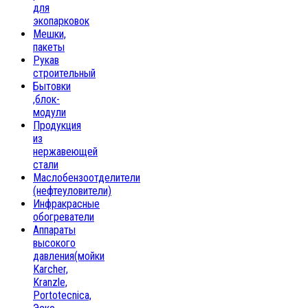
для
экопарковок
Мешки,
пакеты
Рукав
строительный
Бытовки
,блок-
модули
Продукция
из
нержавеющей
стали
Маслобензоотделители
(нефтеуловители)
Инфракрасные
обогреватели
Аппараты
высокого
давления(мойки
Karcher,
Kranzle,
Portotecnica,