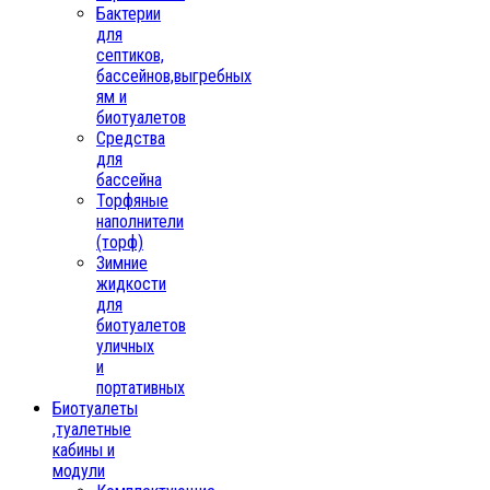
Бактерии
для
септиков,
бассейнов,выгребных
ям и
биотуалетов
Средства
для
бассейна
Торфяные
наполнители
(торф)
Зимние
жидкости
для
биотуалетов
уличных
и
портативных
Биотуалеты
,туалетные
кабины и
модули