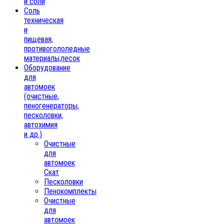
и соли
Соль
техническая
и
пищевая,
противогололедные
материалы,песок
Oборудование
для
автомоек
(очистные,
пеногенераторы,
песколовки,
автохимия
и др.)
Очистные
для
автомоек
Скат
Песколовки
Пенокомплекты
Очистные
для
автомоек