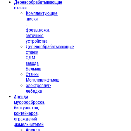
Деревообрабатывающие
станки
Комплектующие
:диски
,
фрезы,ножи,
заточные
устройства
Деревообрабатывающие
станки
СДМ
завода
Белмаш
Станки
Могилевлифтмаш
электроплуг-
лебедка
Аренда
мусоросбросов,
биотуалетов,
контейнеров,
ограждений
,измельчителей
Аренда