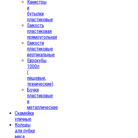
Канистры
и
бутылки
пластиковые
Емкость
пластиковая
прямоугольная
Емкости
пластиковые
вертикальные
Еврокубы
1000л
(
пищевые,
технические)
Бочки
пластиковые
и
металлические
Скамейки
уличные
Колоды
для рубки
мяса