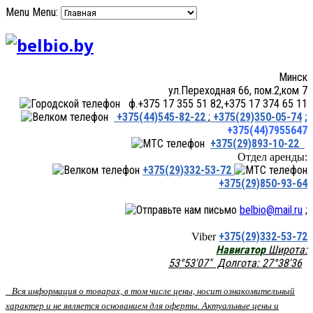
Menu
Menu:
Минск
ул.Переходная 66, пом.2,ком 7
ф.+375 17 355 51 82,+375 17 374 65 11
+375(44)545-82-22
;
+375(29)350-05-74
;
+375(44)7955647
+375(29)893-10-22
Отдел аренды:
+375(29)332-53-72
+375(29)850-93-64
belbio@mail.ru
;
+375(29)332-53-72
Viber
Навигатор
Широта:
53°53'07" Долгота: 27°38'36
Вся информация о товарах, в том числе цены, носит ознакомительный
характер и не является основанием для оферты. Актуальные цены и