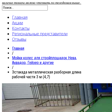
наличие товара можно уточнить по телефонам выше.
Главная
Акции
Контакты
Региональные представители
Отзывы
Главная
/
Мойки колес для стройплощадок Нева,
Аквадор, Гейзер и другие
/
Эстакада металлическая разборная длина
рабочей части 3 м (4,7)