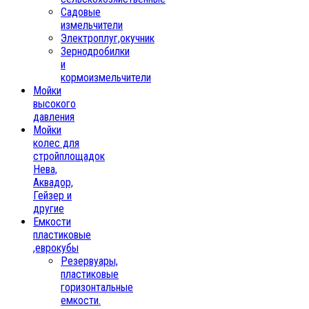
Садовые
измельчители
Электроплуг,окучник
Зернодробилки
и
кормоизмельчители
Мойки
высокого
давления
Мойки
колес для
стройплощадок
Нева,
Аквадор,
Гейзер и
другие
Емкости
пластиковые
,еврокубы
Резервуары,
пластиковые
горизонтальные
емкости.