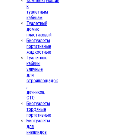
Комплектующие
к
туалетным
кабинам
Туалетный
домик
пластиковый
Биотуалеты
портативные
жидкостные
Туалетные
кабины
уличные
для
стройплощадок
,
дачников,
СТО
Биотуалеты
торфяные
портативные
Биотуалеты
для
инвалидов