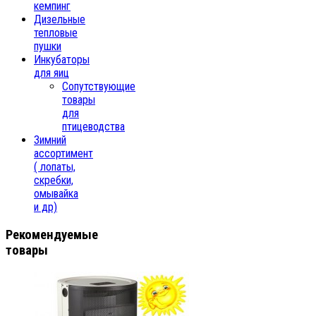
кемпинг
Дизельные
тепловые
пушки
Инкубаторы
для яиц
Сопутствующие
товары
для
птицеводства
Зимний
ассортимент
( лопаты,
скребки,
омывайка
и др)
Рекомендуемые
товары