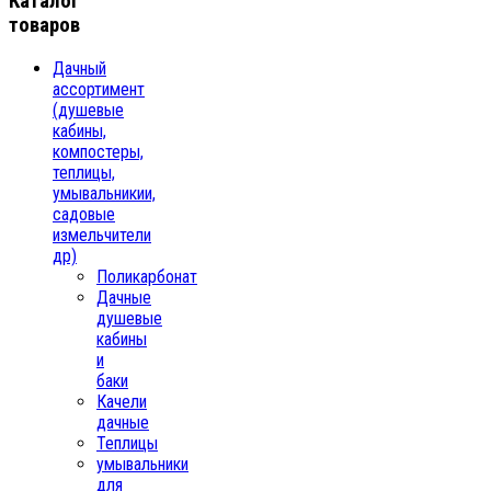
Каталог
товаров
Дачный
ассортимент
(душевые
кабины,
компостеры,
теплицы,
умывальникии,
садовые
измельчители
др)
Поликарбонат
Дачные
душевые
кабины
и
баки
Качели
дачные
Теплицы
умывальники
для