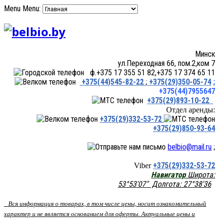
Menu
Menu:
Минск
ул.Переходная 66, пом.2,ком 7
ф.+375 17 355 51 82,+375 17 374 65 11
+375(44)545-82-22
;
+375(29)350-05-74
;
+375(44)7955647
+375(29)893-10-22
Отдел аренды:
+375(29)332-53-72
+375(29)850-93-64
belbio@mail.ru
;
+375(29)332-53-72
Viber
Навигатор
Широта:
53°53'07" Долгота: 27°38'36
Вся информация о товарах, в том числе цены, носит ознакомительный
характер и не является основанием для оферты. Актуальные цены и