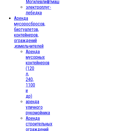
Могилевлифтмаш
электроплуг-
лебедка
Аренда
мусоросбросов,
биотуалетов,
контейнеров,
ограждений
,измельчителей
Аренда
мусорных
контейнеров
(120
л,
240,
1100
и
др)
аренда
уличного
рукомойника
Аренда
строительных
ограждений