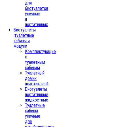
для
биотуалетов
уличных
и
портативных
Биотуалеты
,туалетные
кабины и
модули
Комплектующие
к
туалетным
кабинам
Туалетный
домик
пластиковый
Биотуалеты
портативные
жидкостные
Туалетные
кабины
уличные
для
стройплощадок