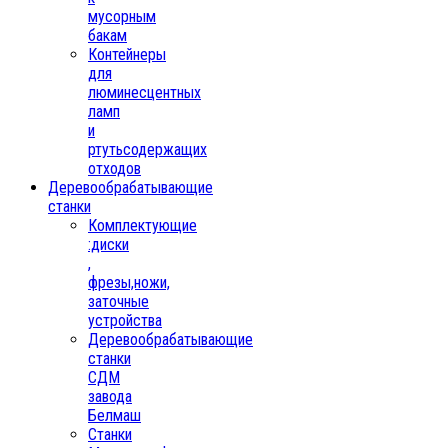
мусорным
бакам
Контейнеры
для
люминесцентных
ламп
и
ртутьсодержащих
отходов
Деревообрабатывающие
станки
Комплектующие
:диски
,
фрезы,ножи,
заточные
устройства
Деревообрабатывающие
станки
СДМ
завода
Белмаш
Станки