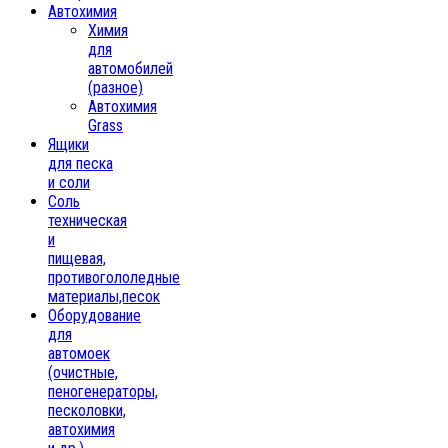
Автохимия
Химия
для
автомобилей
(разное)
Автохимия
Grass
Ящики
для песка
и соли
Соль
техническая
и
пищевая,
противогололедные
материалы,песок
Oборудование
для
автомоек
(очистные,
пеногенераторы,
песколовки,
автохимия