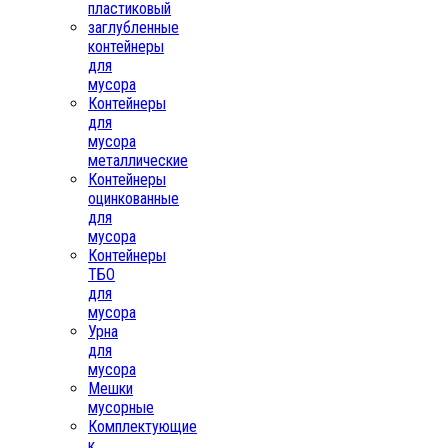
пластиковый
заглубленные
контейнеры
для
мусора
Контейнеры
для
мусора
металлические
Контейнеры
оцинкованные
для
мусора
Контейнеры
ТБО
для
мусора
Урна
для
мусора
Мешки
мусорные
Комплектующие
к