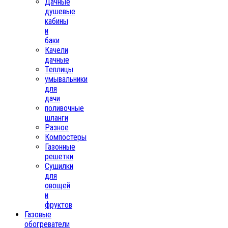
Дачные
душевые
кабины
и
баки
Качели
дачные
Теплицы
умывальники
для
дачи
поливочные
шланги
Разное
Компостеры
Газонные
решетки
Сушилки
для
овощей
и
фруктов
Газовые
обогреватели