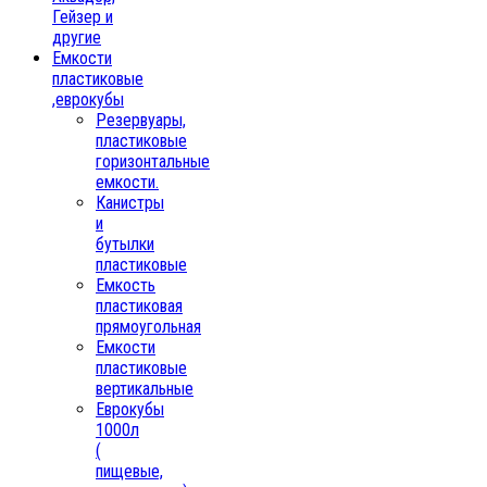
Гейзер и
другие
Емкости
пластиковые
,еврокубы
Резервуары,
пластиковые
горизонтальные
емкости.
Канистры
и
бутылки
пластиковые
Емкость
пластиковая
прямоугольная
Емкости
пластиковые
вертикальные
Еврокубы
1000л
(
пищевые,