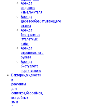
Аренда
садового
измельчителя
Аренда
деревообрабатывающего
станка
Аренда
биотуалетов
,туалетных
кабин
Аренда
строительного
рукава
Аренда
биотуалета
портативного
Бактерии,жидкости
и
реагенты
для
септиков,бассейнов,
выгребных
ям и