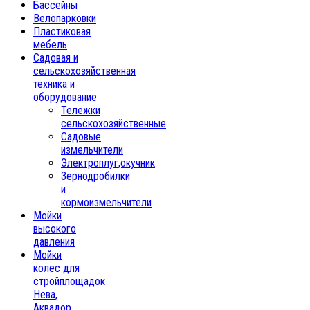
Бассейны
Велопарковки
Пластиковая
мебель
Садовая и
сельскохозяйственная
техника и
оборудование
Тележки
сельскохозяйственные
Садовые
измельчители
Электроплуг,окучник
Зернодробилки
и
кормоизмельчители
Мойки
высокого
давления
Мойки
колес для
стройплощадок
Нева,
Аквадор,