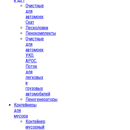
и др.)
Очистные
для
автомоек
Скат
Песколовки
Пенокомплекты
Очистные
для
автомоек
УКО,
АРОС,
Поток
для
легковых
и
грузовых
автомобилей
Пеногенераторы
Контейнеры
для
мусора
Контейнер
мусорный