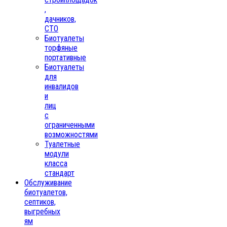
,
дачников,
СТО
Биотуалеты
торфяные
портативные
Биотуалеты
для
инвалидов
и
лиц
с
ограниченными
возможностями
Туалетные
модули
класса
стандарт
Обслуживание
биотуалетов,
септиков,
выгребных
ям