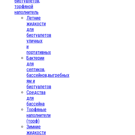
биотуалетов,
торфяной
наполнитель
Летние
жидкости
для
биотуалетов
уличных
и
портативных
Бактерии
для
септиков,
бассейнов,выгребных
ям и
биотуалетов
Средства
для
бассейна
Торфяные
наполнители
(торф)
Зимние
жидкости