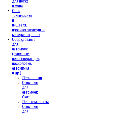
для песка
и соли
Соль
техническая
и
пищевая,
противогололедные
материалы,песок
Oборудование
для
автомоек
(очистные,
пеногенераторы,
песколовки,
автохимия
и др.)
Песколовки
Очистные
для
автомоек
Скат
Пенокомплекты
Очистные
для