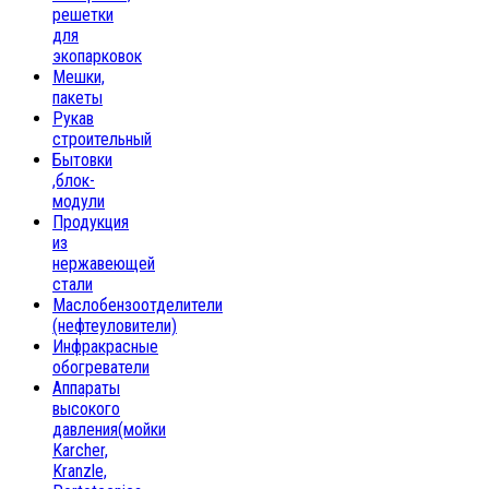
решетки
для
экопарковок
Мешки,
пакеты
Рукав
строительный
Бытовки
,блок-
модули
Продукция
из
нержавеющей
стали
Маслобензоотделители
(нефтеуловители)
Инфракрасные
обогреватели
Аппараты
высокого
давления(мойки
Karcher,
Kranzle,