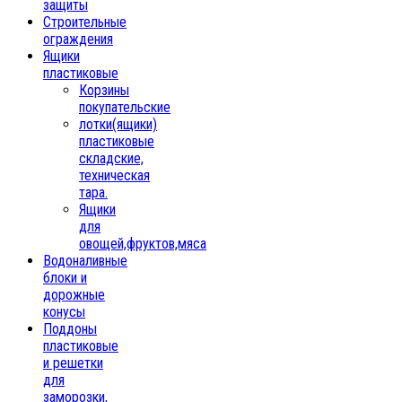
защиты
Строительные
ограждения
Ящики
пластиковые
Корзины
покупательские
лотки(ящики)
пластиковые
складские,
техническая
тара.
Ящики
для
овощей,фруктов,мяса
Водоналивные
блоки и
дорожные
конусы
Поддоны
пластиковые
и решетки
для
заморозки,