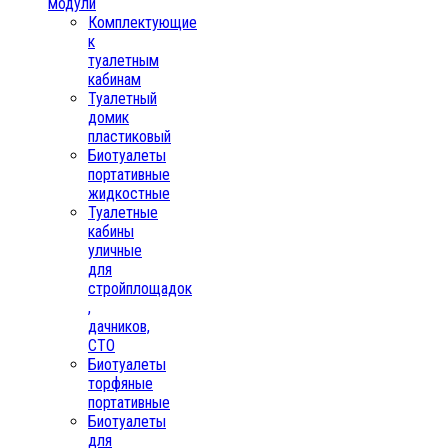
модули
Комплектующие
к
туалетным
кабинам
Туалетный
домик
пластиковый
Биотуалеты
портативные
жидкостные
Туалетные
кабины
уличные
для
стройплощадок
,
дачников,
СТО
Биотуалеты
торфяные
портативные
Биотуалеты
для