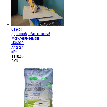
Станок
деревообрабатывающий
Могилевлифтмаш
ИЭ6009
А4.2 2,4
кВт
1110,00
BYN