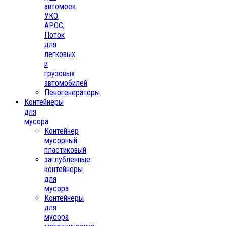
автомоек
УКО,
АРОС,
Поток
для
легковых
и
грузовых
автомобилей
Пеногенераторы
Контейнеры
для
мусора
Контейнер
мусорный
пластиковый
заглубленные
контейнеры
для
мусора
Контейнеры
для
мусора