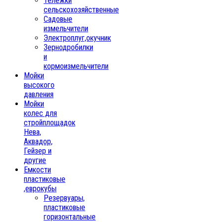
Тележки
сельскохозяйственные
Садовые
измельчители
Электроплуг,окучник
Зернодробилки
и
кормоизмельчители
Мойки
высокого
давления
Мойки
колес для
стройплощадок
Нева,
Аквадор,
Гейзер и
другие
Емкости
пластиковые
,еврокубы
Резервуары,
пластиковые
горизонтальные