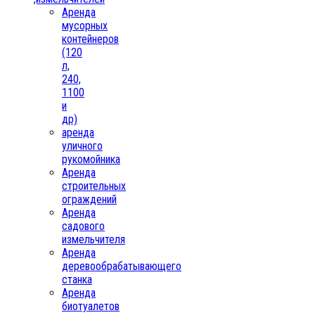
Аренда
мусорных
контейнеров
(120
л,
240,
1100
и
др)
аренда
уличного
рукомойника
Аренда
строительных
ограждений
Аренда
садового
измельчителя
Аренда
деревообрабатывающего
станка
Аренда
биотуалетов