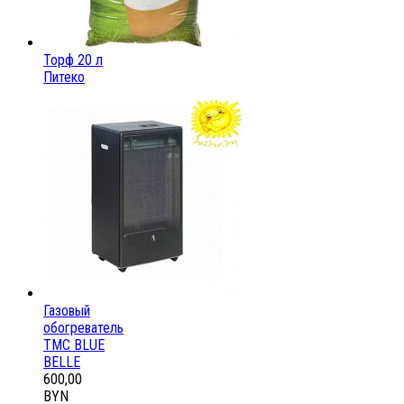
Торф 20 л
Питеко
Газовый
обогреватель
ТМС BLUE
BELLE
600,00
BYN