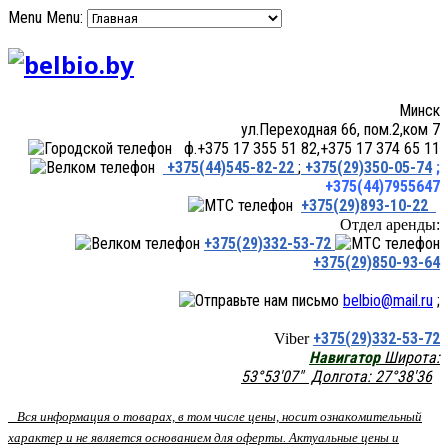
Menu
Menu:
Минск
ул.Переходная 66, пом.2,ком 7
ф.+375 17 355 51 82,+375 17 374 65 11
+375(44)545-82-22
;
+375(29)350-05-74
;
+375(44)7955647
+375(29)893-10-22
Отдел аренды:
+375(29)332-53-72
+375(29)850-93-64
belbio@mail.ru
;
+375(29)332-53-72
Viber
Навигатор
Широта:
53°53'07" Долгота: 27°38'36
Вся информация о товарах, в том числе цены, носит ознакомительный
характер и не является основанием для оферты. Актуальные цены и