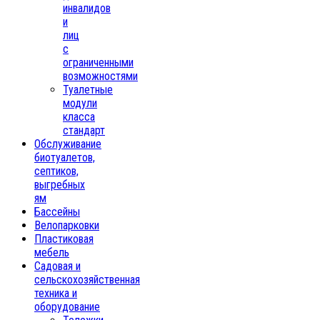
инвалидов
и
лиц
с
ограниченными
возможностями
Туалетные
модули
класса
стандарт
Обслуживание
биотуалетов,
септиков,
выгребных
ям
Бассейны
Велопарковки
Пластиковая
мебель
Садовая и
сельскохозяйственная
техника и
оборудование