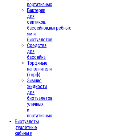
портативных
Бактерии
для
септиков,
бассейнов,выгребных
ям и
биотуалетов
Средства
для
бассейна
Торфяные
наполнители
(торф)
Зимние
жидкости
для
биотуалетов
уличных
и
портативных
Биотуалеты
,туалетные
кабины и