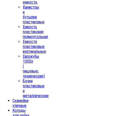
емкости.
Канистры
и
бутылки
пластиковые
Емкость
пластиковая
прямоугольная
Емкости
пластиковые
вертикальные
Еврокубы
1000л
(
пищевые,
технические)
Бочки
пластиковые
и
металлические
Скамейки
уличные
Колоды
для рубки