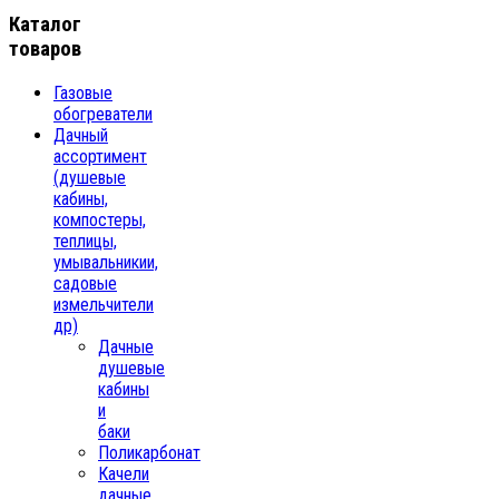
Каталог
товаров
Газовые
обогреватели
Дачный
ассортимент
(душевые
кабины,
компостеры,
теплицы,
умывальникии,
садовые
измельчители
др)
Дачные
душевые
кабины
и
баки
Поликарбонат
Качели
дачные