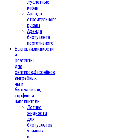
,туалетных
кабин
Аренда
строительного
рукава
Аренда
биотуалета
портативного
Бактерии,жидкости
и
реагенты
для
септиков,бассейнов,
выгребных
ям и
биотуалетов,
торфяной
наполнитель
Летние
жидкости
для
биотуалетов
уличных
и