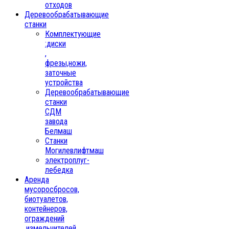
отходов
Деревообрабатывающие
станки
Комплектующие
:диски
,
фрезы,ножи,
заточные
устройства
Деревообрабатывающие
станки
СДМ
завода
Белмаш
Станки
Могилевлифтмаш
электроплуг-
лебедка
Аренда
мусоросбросов,
биотуалетов,
контейнеров,
ограждений
,измельчителей