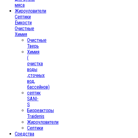
мяса
Жироуловители
Септики
Ёмкости
Очистные
Химия
Очистные
Тверь
Химия
(
очистка
воды
,сточных
вод,
бассейнов)
септик
SANI-
S
Биореакторы
Traidenis
Жироуловители
Септики
Средства