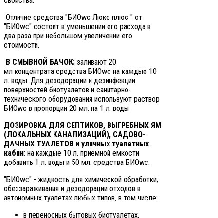
свойства.
Отличие средства "БИОwc Люкс плюс " от
"БИОwc" состоит в уменьшении его расхода в
два раза при небольшом увеличении его
стоимости.
В СМЫВНОЙ БАЧОК:
заливают 20
мл концентрата средства БИОwc на каждые 10
л. воды. Для дезодорации и дезинфекции
поверхностей биотуалетов и санитарно-
технического оборудования используют раствор
БИОwc в пропорции 20 мл. на 1 л. воды
ДОЗИРОВКА ДЛЯ СЕПТИКОВ, ВЫГРЕБНЫХ ЯМ
(ЛОКАЛЬНЫХ КАНАЛИЗАЦИЙ), САДОВО-
ДАЧНЫХ ТУАЛЕТОВ и уличных туалетных
кабин
: на каждые 10 л. приемной емкости
добавить 1 л. воды и 50 мл. средства БИОwc.
"БИОwc" - жидкость для химической обработки,
обеззараживания и дезодорации отходов в
автономных туалетах любых типов, в том числе:
в переносных бытовых биотуалетах,