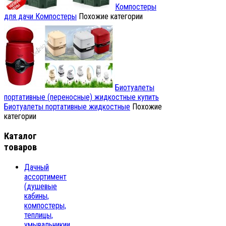
Компостеры
для дачи
Компостеры
Похожие категории
Биотуалеты
портативные (переносные) жидкостные купить
Биотуалеты портативные жидкостные
Похожие
категории
Каталог
товаров
Дачный
ассортимент
(душевые
кабины,
компостеры,
теплицы,
умывальникии,