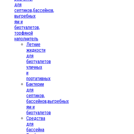
для
септиков,бассейнов,
выгребных
ям и
биотуалетов,
торфяной
наполнитель
Летние
жидкости
для
биотуалетов
уличных
и
портативных
Бактерии
для
септиков,
бассейнов,выгребных
ям и
биотуалетов
Средства
для
бассейна