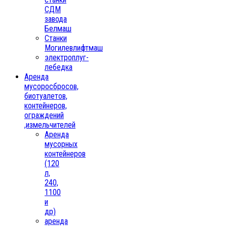
СДМ
завода
Белмаш
Станки
Могилевлифтмаш
электроплуг-
лебедка
Аренда
мусоросбросов,
биотуалетов,
контейнеров,
ограждений
,измельчителей
Аренда
мусорных
контейнеров
(120
л,
240,
1100
и
др)
аренда