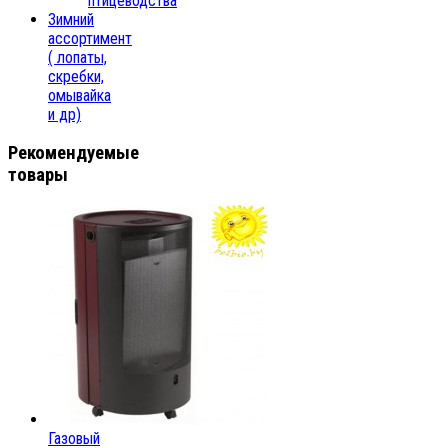
птицеводства
Зимний
ассортимент
( лопаты,
скребки,
омывайка
и др)
Рекомендуемые
товары
Газовый