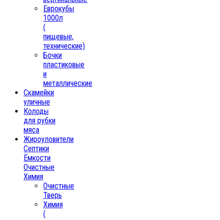
Еврокубы
1000л
(
пищевые,
технические)
Бочки
пластиковые
и
металлические
Скамейки
уличные
Колоды
для рубки
мяса
Жироуловители
Септики
Ёмкости
Очистные
Химия
Очистные
Тверь
Химия
(