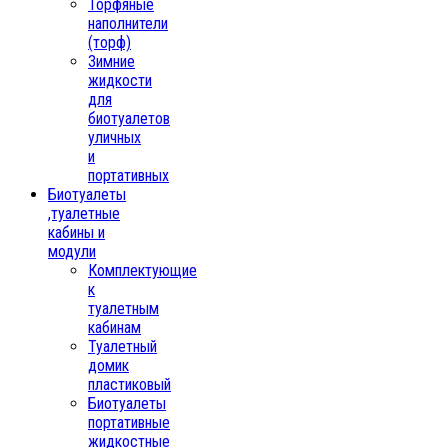
Торфяные
наполнители
(торф)
Зимние
жидкости
для
биотуалетов
уличных
и
портативных
Биотуалеты
,туалетные
кабины и
модули
Комплектующие
к
туалетным
кабинам
Туалетный
домик
пластиковый
Биотуалеты
портативные
жидкостные