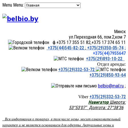
Menu
Menu:
Минск
ул.Переходная 66, пом.2,ком 7
ф.+375 17 355 51 82,+375 17 374 65 11
+375(44)545-82-22
;
+375(29)350-05-74
;
+375(44)7955647
+375(29)893-10-22
Отдел аренды:
+375(29)332-53-72
+375(29)850-93-64
belbio@mail.ru
;
+375(29)332-53-72
Viber
Навигатор
Широта:
53°53'07" Долгота: 27°38'36
Вся информация о товарах, в том числе цены, носит ознакомительный
характер и не является основанием для оферты. Актуальные цены и