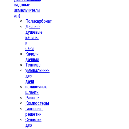
садовые
измельчители
др)
Поликарбонат
Дачные
душевые
кабины
и
баки
Качели
дачные
Теплицы
умывальники
для
дачи
поливочные
шланги
Разное
Компостеры
Газонные
решетки
Сушилки
для