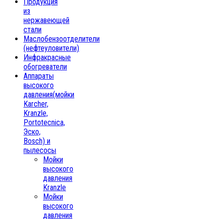
Продукция
из
нержавеющей
стали
Маслобензоотделители
(нефтеуловители)
Инфракрасные
обогреватели
Аппараты
высокого
давления(мойки
Karcher,
Kranzle,
Portotecnica,
Эско,
Bosch) и
пылесосы
Мойки
высокого
давления
Kranzle
Мойки
высокого
давления