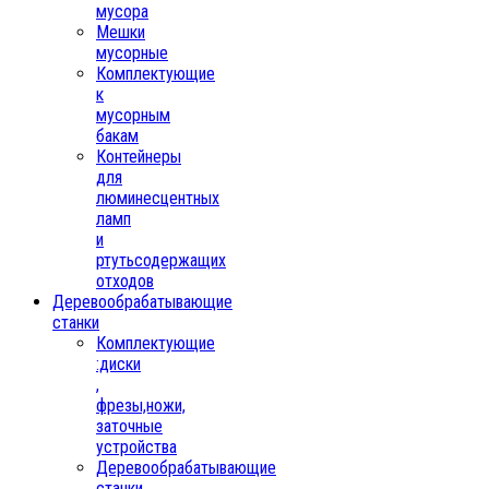
мусора
Мешки
мусорные
Комплектующие
к
мусорным
бакам
Контейнеры
для
люминесцентных
ламп
и
ртутьсодержащих
отходов
Деревообрабатывающие
станки
Комплектующие
:диски
,
фрезы,ножи,
заточные
устройства
Деревообрабатывающие
станки