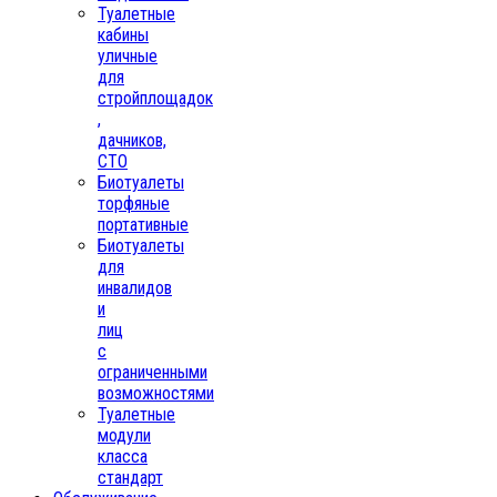
Туалетные
кабины
уличные
для
стройплощадок
,
дачников,
СТО
Биотуалеты
торфяные
портативные
Биотуалеты
для
инвалидов
и
лиц
с
ограниченными
возможностями
Туалетные
модули
класса
стандарт