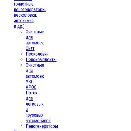
(очистные,
пеногенераторы,
песколовки,
автохимия
и др.)
Очистные
для
автомоек
Скат
Песколовки
Пенокомплекты
Очистные
для
автомоек
УКО,
АРОС,
Поток
для
легковых
и
грузовых
автомобилей
Пеногенераторы