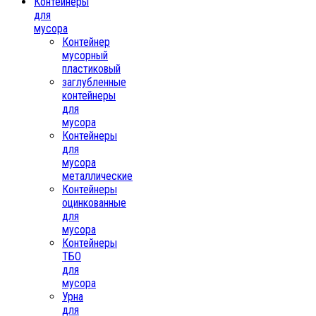
Контейнеры
для
мусора
Контейнер
мусорный
пластиковый
заглубленные
контейнеры
для
мусора
Контейнеры
для
мусора
металлические
Контейнеры
оцинкованные
для
мусора
Контейнеры
ТБО
для
мусора
Урна
для