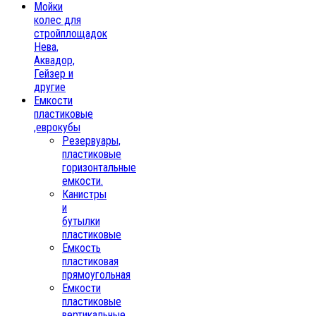
Мойки
колес для
стройплощадок
Нева,
Аквадор,
Гейзер и
другие
Емкости
пластиковые
,еврокубы
Резервуары,
пластиковые
горизонтальные
емкости.
Канистры
и
бутылки
пластиковые
Емкость
пластиковая
прямоугольная
Емкости
пластиковые
вертикальные