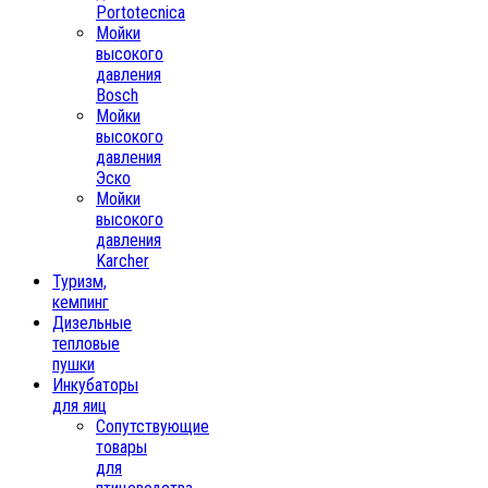
Portotecnica
Мойки
высокого
давления
Bosch
Мойки
высокого
давления
Эско
Мойки
высокого
давления
Karcher
Туризм,
кемпинг
Дизельные
тепловые
пушки
Инкубаторы
для яиц
Сопутствующие
товары
для