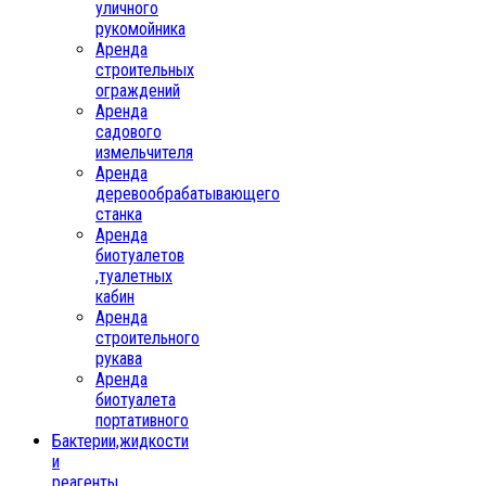
уличного
рукомойника
Аренда
строительных
ограждений
Аренда
садового
измельчителя
Аренда
деревообрабатывающего
станка
Аренда
биотуалетов
,туалетных
кабин
Аренда
строительного
рукава
Аренда
биотуалета
портативного
Бактерии,жидкости
и
реагенты