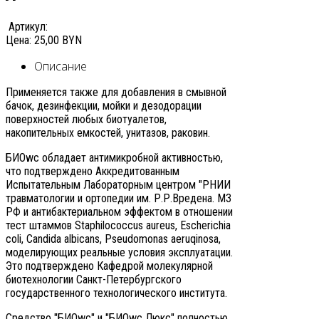
Артикул:
Цена:
25,00 BYN
Описание
Применяется также для добавления в смывной
бачок, дезинфекции, мойки и дезодорации
поверхностей любых биотуалетов,
накопительных емкостей, унитазов, раковин.
БИОwc обладает антимикробной активностью,
что подтверждено Аккредитованным
Испытательным Лабораторным центром "РНИИ
травматологии и ортопедии им. Р.Р.Вредена. МЗ
РФ и антибактериальном эффектом в отношении
тест штаммов Staphilococcus aureus, Escherichia
coli, Candida albicans, Pseudomonas aeruqinosa,
моделирующих реальные условия эксплуатации.
Это подтверждено Кафедрой молекулярной
биотехнологии Санкт-Петербургского
государственного технологического института.
Средство "БИОwc" и "БИОwc Люкс" полностью