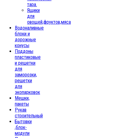
тара.
Ящики
для
овощей,фруктов,мяса
Водоналивные
блоки и
дорожные
конусы
Поддоны
пластиковые
и решетки
для
заморозки,
решетки
для
экопарковок
Мешки,
пакеты
Рукав
строительный
Бытовки
,блок-
модули