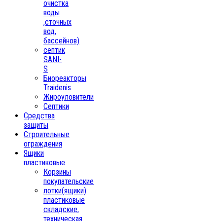
очистка
воды
,сточных
вод,
бассейнов)
септик
SANI-
S
Биореакторы
Traidenis
Жироуловители
Септики
Средства
защиты
Строительные
ограждения
Ящики
пластиковые
Корзины
покупательские
лотки(ящики)
пластиковые
складские,
техническая