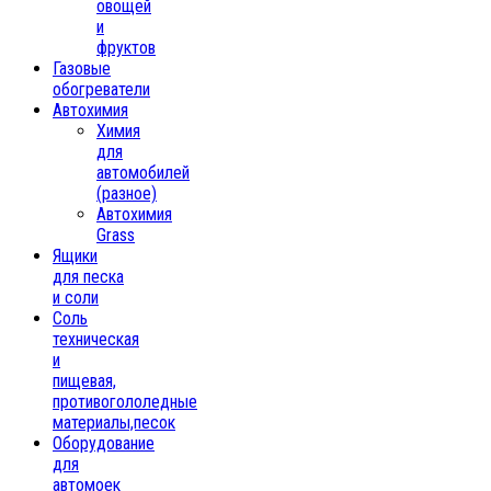
овощей
и
фруктов
Газовые
обогреватели
Автохимия
Химия
для
автомобилей
(разное)
Автохимия
Grass
Ящики
для песка
и соли
Соль
техническая
и
пищевая,
противогололедные
материалы,песок
Oборудование
для
автомоек