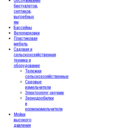
Обслуживание
биотуалетов,
септиков,
выгребных
ям
Бассейны
Велопарковки
Пластиковая
мебель
Садовая и
сельскохозяйственная
техника и
оборудование
Тележки
сельскохозяйственные
Садовые
измельчители
Электроплуг,окучник
Зернодробилки
и
кормоизмельчители
Мойки
высокого
давления