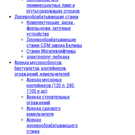
люминесцентных ламп и
ртутьсодержащих отходов
Деревообрабатывающие станки
Комплектующие :диски ,
фрезы,ножи, заточные
устройства
Деревообрабатывающие
станки СДМ завода Белмаш
Станки Могилевлифтмаш
электроплуг-лебедка
Аренда мусоросбросов,
биотуалетов, контейнеров,
ограждений ,измельчителей
Аренда мусорных
контейнеров (120 л, 240,
1100 и др)
Аренда строительных
ограждений
Аренда садового
измельчителя
Аренда
деревообрабатывающего
станка