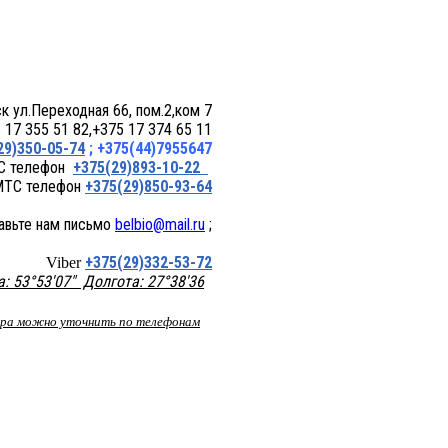
 пом.2,ком 7
17 355 51 82,+375 17 374 65 11
29)350-05-74
; +375(44)7955647
+375(29)893-10-22
+375(29)850-93-64
belbio@mail.ru
;
+375(29)332-53-72
Viber
 53°53'07" Долгота: 27°38'36
вара можно уточнить по телефонам