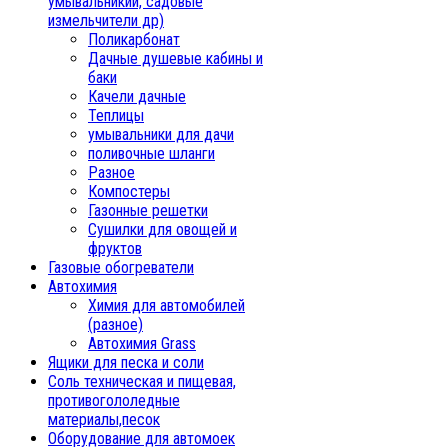
умывальникии, садовые
измельчители др)
Поликарбонат
Дачные душевые кабины и
баки
Качели дачные
Теплицы
умывальники для дачи
поливочные шланги
Разное
Компостеры
Газонные решетки
Сушилки для овощей и
фруктов
Газовые обогреватели
Автохимия
Химия для автомобилей
(разное)
Автохимия Grass
Ящики для песка и соли
Соль техническая и пищевая,
противогололедные
материалы,песок
Oборудование для автомоек