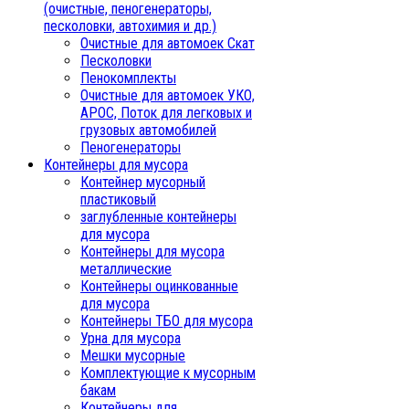
(очистные, пеногенераторы,
песколовки, автохимия и др.)
Очистные для автомоек Скат
Песколовки
Пенокомплекты
Очистные для автомоек УКО,
АРОС, Поток для легковых и
грузовых автомобилей
Пеногенераторы
Контейнеры для мусора
Контейнер мусорный
пластиковый
заглубленные контейнеры
для мусора
Контейнеры для мусора
металлические
Контейнеры оцинкованные
для мусора
Контейнеры ТБО для мусора
Урна для мусора
Мешки мусорные
Комплектующие к мусорным
бакам
Контейнеры для