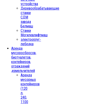
устройства
Деревообрабатывающие
станки
СДМ
завода
Белмаш
Станки
Могилевлифтмаш
электроплуг-
лебедка
Аренда
мусоросбросов,
биотуалетов,
контейнеров,
ограждений
,измельчителей
Аренда
мусорных
контейнеров
(120
л,
240,
1100