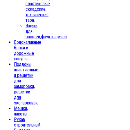
пластиковые
складские,
техническая
тара.
Ящики
для
овощей,фруктов,мяса
Водоналивные
блоки и
дорожные
конусы
Поддоны
пластиковые
и решетки
для
заморозки,
решетки
для
экопарковок
Мешки,
пакеты
Рукав
строительный