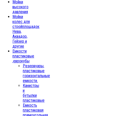
Мойки
высокого
давления
Мойки
колес для
стройплощадок
Нева,
Аквадор,
Гейзер и
другие
Емкости
пластиковые
,еврокубы
Резервуары,
пластиковые
горизонтальные
емкости.
Канистры
и
бутылки
пластиковые
Емкость
пластиковая
прямоугольная