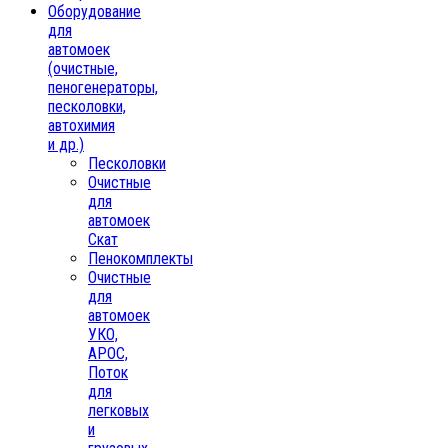
Oборудование
для
автомоек
(очистные,
пеногенераторы,
песколовки,
автохимия
и др.)
Песколовки
Очистные
для
автомоек
Скат
Пенокомплекты
Очистные
для
автомоек
УКО,
АРОС,
Поток
для
легковых
и