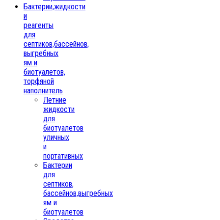
Бактерии,жидкости
и
реагенты
для
септиков,бассейнов,
выгребных
ям и
биотуалетов,
торфяной
наполнитель
Летние
жидкости
для
биотуалетов
уличных
и
портативных
Бактерии
для
септиков,
бассейнов,выгребных
ям и
биотуалетов