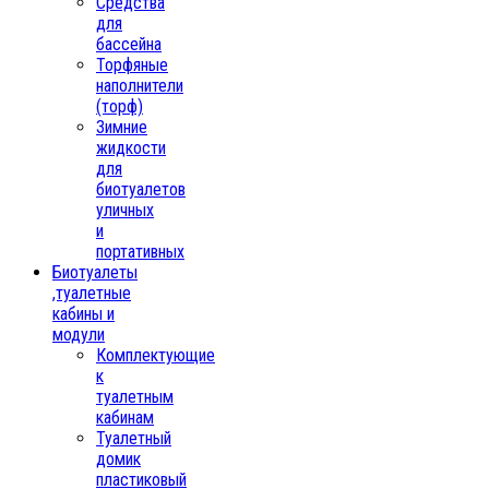
Средства
для
бассейна
Торфяные
наполнители
(торф)
Зимние
жидкости
для
биотуалетов
уличных
и
портативных
Биотуалеты
,туалетные
кабины и
модули
Комплектующие
к
туалетным
кабинам
Туалетный
домик
пластиковый