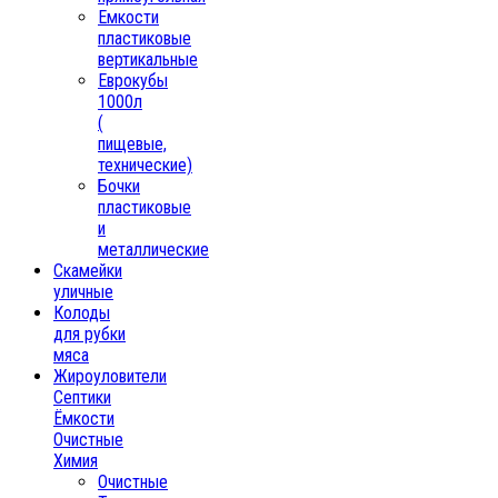
Емкости
пластиковые
вертикальные
Еврокубы
1000л
(
пищевые,
технические)
Бочки
пластиковые
и
металлические
Скамейки
уличные
Колоды
для рубки
мяса
Жироуловители
Септики
Ёмкости
Очистные
Химия
Очистные