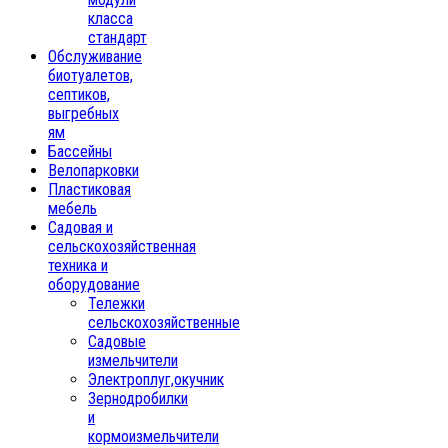
класса
стандарт
Обслуживание
биотуалетов,
септиков,
выгребных
ям
Бассейны
Велопарковки
Пластиковая
мебель
Садовая и
сельскохозяйственная
техника и
оборудование
Тележки
сельскохозяйственные
Садовые
измельчители
Электроплуг,окучник
Зернодробилки
и
кормоизмельчители