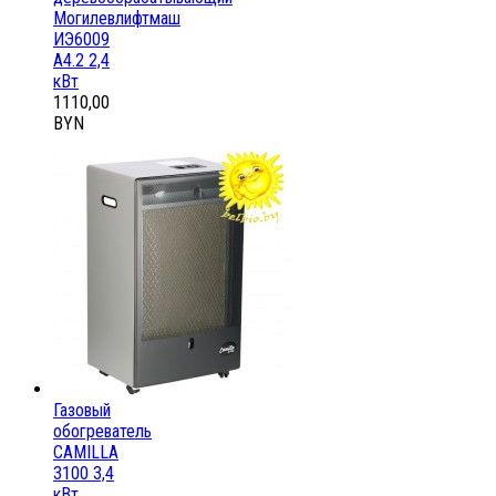
Могилевлифтмаш
ИЭ6009
А4.2 2,4
кВт
1110,00
BYN
Газовый
обогреватель
CAMILLA
3100 3,4
кВт