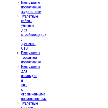
Биотуалеты
портативные
жидкостные
Туалетные
кабины
уличные
для
стройплощадок
,
дачников,
СТО
Биотуалеты
торфяные
портативные
Биотуалеты
для
инвалидов
и
лиц
с
ограниченными
возможностями
Туалетные
модули