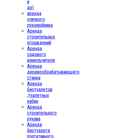
и
др)
аренда
уличного
рукомойника
Аренда
строительных
ограждений
Аренда
садового
измельчителя
Аренда
деревообрабатывающего
станка
Аренда
биотуалетов
,туалетных
кабин
Аренда
строительного
рукава
Аренда
биотуалета
портативного