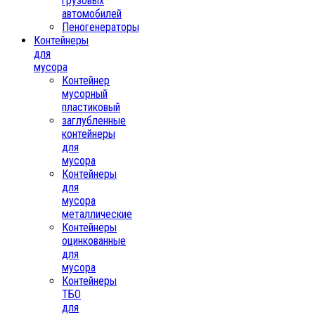
грузовых
автомобилей
Пеногенераторы
Контейнеры
для
мусора
Контейнер
мусорный
пластиковый
заглубленные
контейнеры
для
мусора
Контейнеры
для
мусора
металлические
Контейнеры
оцинкованные
для
мусора
Контейнеры
ТБО
для