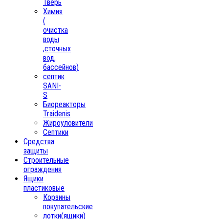
Тверь
Химия
(
очистка
воды
,сточных
вод,
бассейнов)
септик
SANI-
S
Биореакторы
Traidenis
Жироуловители
Септики
Средства
защиты
Строительные
ограждения
Ящики
пластиковые
Корзины
покупательские
лотки(ящики)