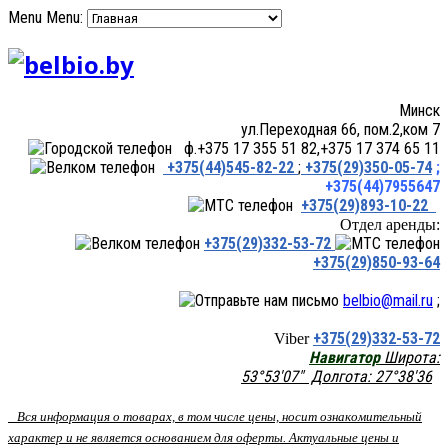
Menu
Menu:
Минск
ул.Переходная 66, пом.2,ком 7
ф.+375 17 355 51 82,+375 17 374 65 11
+375(44)545-82-22
;
+375(29)350-05-74
;
+375(44)7955647
+375(29)893-10-22
Отдел аренды:
+375(29)332-53-72
+375(29)850-93-64
belbio@mail.ru
;
+375(29)332-53-72
Viber
Навигатор
Широта:
53°53'07" Долгота: 27°38'36
Вся информация о товарах, в том числе цены, носит ознакомительный
характер и не является основанием для оферты. Актуальные цены и