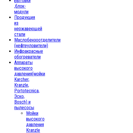
Бытовки
,блок-
модули
Продукция
из
нержавеющей
стали
Маслобензоотделители
(нефтеуловители)
Инфракрасные
обогреватели
Аппараты
высокого
давления(мойки
Karcher,
Kranzle,
Portotecnica,
Эско,
Bosch) и
пылесосы
Мойки
высокого
давления
Kranzle