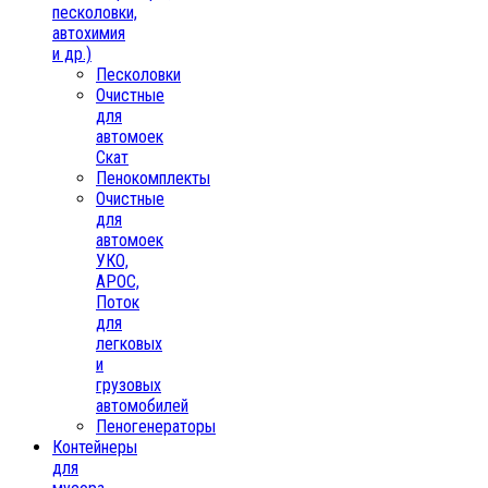
песколовки,
автохимия
и др.)
Песколовки
Очистные
для
автомоек
Скат
Пенокомплекты
Очистные
для
автомоек
УКО,
АРОС,
Поток
для
легковых
и
грузовых
автомобилей
Пеногенераторы
Контейнеры
для