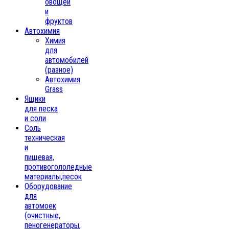
овощей
и
фруктов
Автохимия
Химия
для
автомобилей
(разное)
Автохимия
Grass
Ящики
для песка
и соли
Соль
техническая
и
пищевая,
противогололедные
материалы,песок
Oборудование
для
автомоек
(очистные,
пеногенераторы,