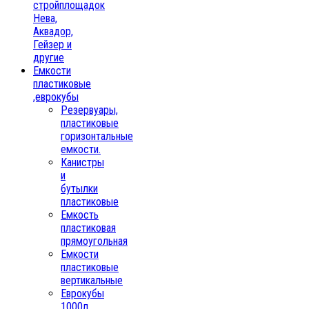
стройплощадок
Нева,
Аквадор,
Гейзер и
другие
Емкости
пластиковые
,еврокубы
Резервуары,
пластиковые
горизонтальные
емкости.
Канистры
и
бутылки
пластиковые
Емкость
пластиковая
прямоугольная
Емкости
пластиковые
вертикальные
Еврокубы
1000л