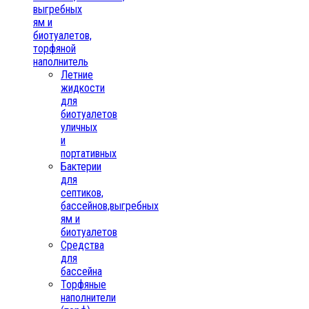
выгребных
ям и
биотуалетов,
торфяной
наполнитель
Летние
жидкости
для
биотуалетов
уличных
и
портативных
Бактерии
для
септиков,
бассейнов,выгребных
ям и
биотуалетов
Средства
для
бассейна
Торфяные
наполнители