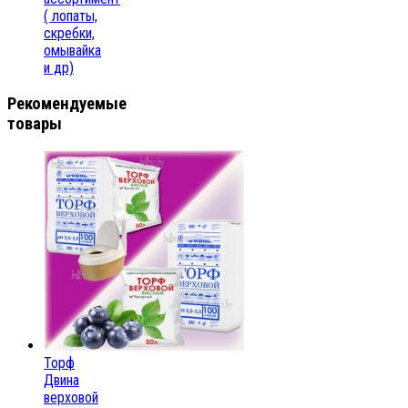
( лопаты,
скребки,
омывайка
и др)
Рекомендуемые
товары
Торф
Двина
верховой