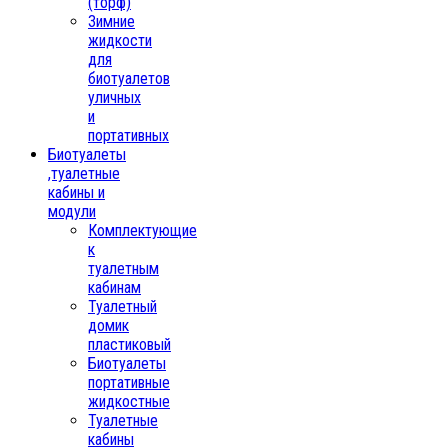
(торф)
Зимние
жидкости
для
биотуалетов
уличных
и
портативных
Биотуалеты
,туалетные
кабины и
модули
Комплектующие
к
туалетным
кабинам
Туалетный
домик
пластиковый
Биотуалеты
портативные
жидкостные
Туалетные
кабины