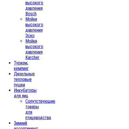
высокого
давления
Bosch
Мойки
высокого
давления
Эско
Мойки
высокого
давления
Karcher
Туризм,
кемпинг
Дизельные
тепловые
пушки
Инкубаторы
для яиц
Сопутствующие
товары
для
птицеводства
Зимний
ассортимент