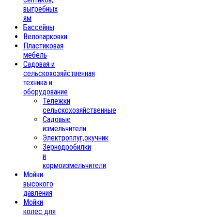
выгребных
ям
Бассейны
Велопарковки
Пластиковая
мебель
Садовая и
сельскохозяйственная
техника и
оборудование
Тележки
сельскохозяйственные
Садовые
измельчители
Электроплуг,окучник
Зернодробилки
и
кормоизмельчители
Мойки
высокого
давления
Мойки
колес для