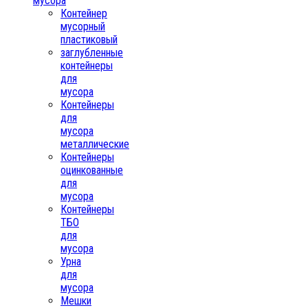
мусора
Контейнер
мусорный
пластиковый
заглубленные
контейнеры
для
мусора
Контейнеры
для
мусора
металлические
Контейнеры
оцинкованные
для
мусора
Контейнеры
ТБО
для
мусора
Урна
для
мусора
Мешки