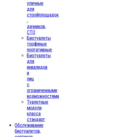
уличные
для
стройплощадок
,
дачников,
СТО
Биотуалеты
торфяные
портативные
Биотуалеты
для
инвалидов
и
лиц
с
ограниченными
возможностями
Туалетные
модули
класса
стандарт
Обслуживание
биотуалетов,
септиков,