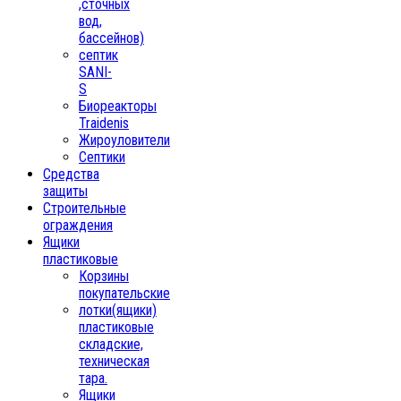
,сточных
вод,
бассейнов)
септик
SANI-
S
Биореакторы
Traidenis
Жироуловители
Септики
Средства
защиты
Строительные
ограждения
Ящики
пластиковые
Корзины
покупательские
лотки(ящики)
пластиковые
складские,
техническая
тара.
Ящики