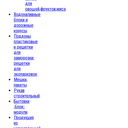
для
овощей,фруктов,мяса
Водоналивные
блоки и
дорожные
конусы
Поддоны
пластиковые
и решетки
для
заморозки,
решетки
для
экопарковок
Мешки,
пакеты
Рукав
строительный
Бытовки
,блок-
модули
Продукция
из