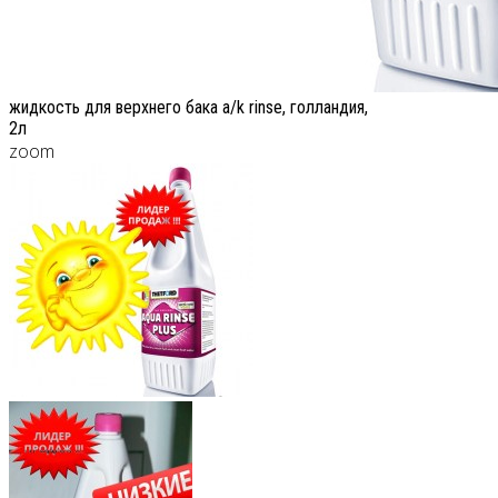
жидкость для верхнего бака a/k rinse, голландия,
2л
zoom