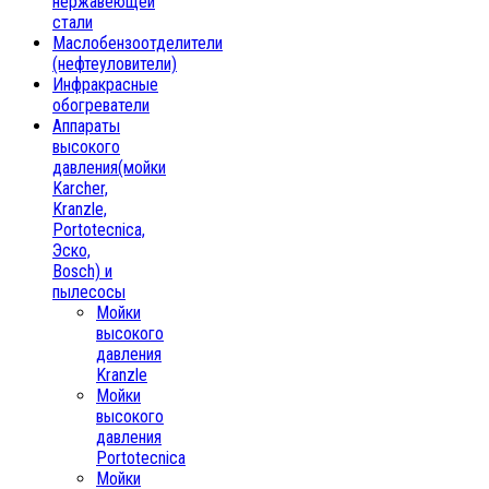
нержавеющей
стали
Маслобензоотделители
(нефтеуловители)
Инфракрасные
обогреватели
Аппараты
высокого
давления(мойки
Karcher,
Kranzle,
Portotecnica,
Эско,
Bosch) и
пылесосы
Мойки
высокого
давления
Kranzle
Мойки
высокого
давления
Portotecnica
Мойки