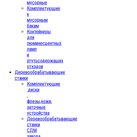
мусорные
Комплектующие
к
мусорным
бакам
Контейнеры
для
люминесцентных
ламп
и
ртутьсодержащих
отходов
Деревообрабатывающие
станки
Комплектующие
:диски
,
фрезы,ножи,
заточные
устройства
Деревообрабатывающие
станки
СДМ
завода