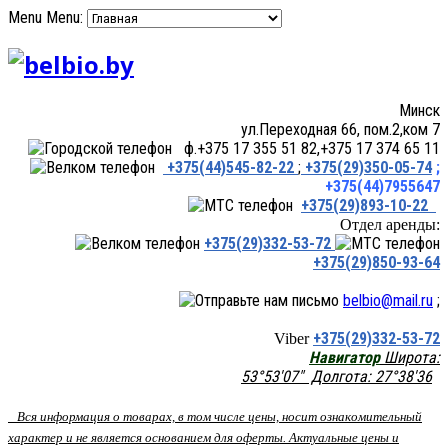
Menu
Menu:
Минск
ул.Переходная 66, пом.2,ком 7
ф.+375 17 355 51 82,+375 17 374 65 11
+375(44)545-82-22
;
+375(29)350-05-74
;
+375(44)7955647
+375(29)893-10-22
Отдел аренды:
+375(29)332-53-72
+375(29)850-93-64
belbio@mail.ru
;
+375(29)332-53-72
Viber
Навигатор
Широта:
53°53'07" Долгота: 27°38'36
Вся информация о товарах, в том числе цены, носит ознакомительный
характер и не является основанием для оферты. Актуальные цены и