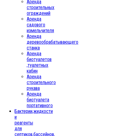
Аренда
строительных
ограждений
Аренда
садового
измельчителя
Аренда
деревообрабатывающего
станка
Аренда
биотуалетов
,туалетных
кабин
Аренда
строительного
рукава
Аренда
биотуалета
портативного
Бактерии,жидкости
и
реагенты
для
септиков,бассейнов,